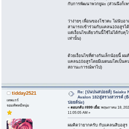
กับการพัฒนาพวกยูมะ (ส่วนนึงก็เพร
ว่าง่ายๆ เพื่อนของโชวตะ ไม่นับอาเธ
สามารถเข้าร่วมกับแคลน10อสูรได้ถ
แต่เงื่อนไขเดียวกันนี้ใช้ไม่ได้กับค
เท่านั้น)
ด้วยเงื่อนไขที่ต่างกันเล็กน้อยนี้
แคลน10อสูรโดยมีเมดนมโตเป็นคนกล
สถานะการณ์พาไป)
Re: [บ่นปนสปอยล์] Saiaku 
tidday2521
Avalon 182สู่สรวงสวรรค์ (ยั
เทพแรร์
ปอยล์น่ะ)
จอมทัพหมีหนุ่ม
«
ตอบกลับ #899 เมื่อ:
พฤษภาคม 18, 202
11:05:05 AM »
ผมคิดว่ายากครับ กับแคลนสิบอสูร 