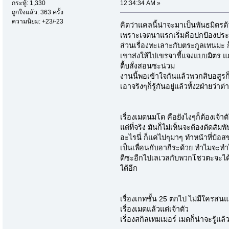
12:34:34 AM »
กระทู้: 1,330
ถูกใจแล้ว: 363 ครั้ง
ความนิยม: +23/-23
คิดว่าแคลนี้น่าจะมาเป็นพันธมิตรด
เพราะเจตนาแรกเริ่มคือปกป้องปร
ส่วนเรื่องทะเลาะกับตระกูลเทนมะ 
เขาส่งให้ไปเขรจาชี้แจงแบบมิตร แ
ตื้บสั่งสอนซะน่วม
งานนี้พอเข้าใจกันแล้วพวกสิบอสูรก
เอาจริงๆก็รู้กันอยู่แล้วทั้ง2ฝ่ายว
เรื่องเมดนมโด คือยังไงๆก็ต้องเจ้าต
แต่ที่จริง มันก็ไม่เห็นจะต้องตัดสั
อะไรนี่ ก็แค่ไปๆมาๆ ทำหน้าที่บ้
เป็นเพื่อนกับอากีระด้วย ทำไมจะทำไ
ดีซะอีกไปเลเวลกับพวกโชวตะจะได
ได้อีก
เรื่องเกทชั้น 25 ตกไป ไม่มีใครสน
เรื่องเมดแล้วแต่เจ้าตัว
เรื่องสกิลเทมเมอร์ เมดก็น่าจะรู้แ