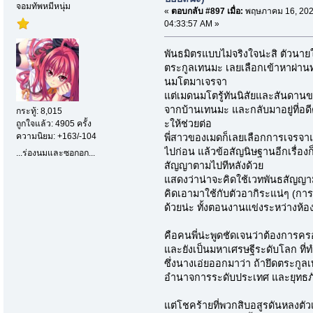
จอมทัพหมีหนุ่ม
«
ตอบกลับ #897 เมื่อ:
พฤษภาคม 16, 202
04:33:57 AM »
พันธมิตรแบบไม่จริงใจน่ะสิ ตัวนา
ตระกูลเทนมะ เลยเลือกเข้าหาผ่า
นมโตมาเจรจา
แต่เมดนมโตรู้ทันนิสัยและสันดาน
จากบ้านเทนมะ และกลับมาอยู่ที่อ
กระทู้: 8,015
ะให้ช่วยต่อ
ถูกใจแล้ว: 4905 ครั้ง
ความนิยม: +163/-104
พี่สาวของเมดก็เลยเลือกการเจรจาแ
ไปก่อน แล้วข้อสัญนิษฐานอีกเรื่องก็ค
...ร่องนมและซอกอก...
สัญญาตามไปทีหลังด้วย
แสดงว่าน่าจะคิดใช้เวทพันธสัญญามา
คิดเอามาใช้กับตัวอากิระแน่ๆ (การบ
ด้วยน่ะ ทั้งตอนงานแข่งระหว่างห้อ
คือคนพี่น่ะพูดชัดเจนว่าต้องการคร
และยังเป็นมหาเศรษฐีระดับโลก ที่ท
ซึ่งนางเอ่ยออกมาว่า ถ้ายึดตระกูลเ
อำนาจการระดับประเทศ และยุทธภ
แต่โชคร้ายที่พวกสิบอสูรดันหลงตัว