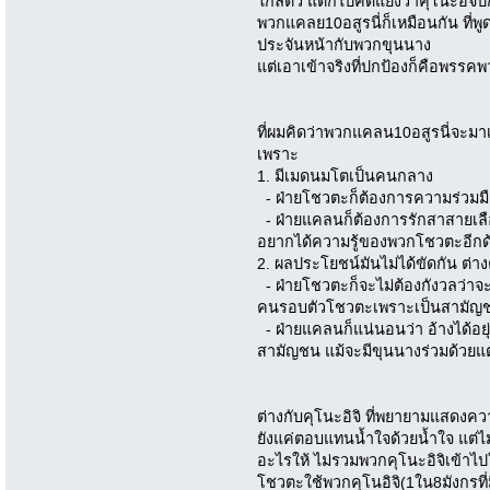
ใกล้ตัว แตก็ไปคิดแย้งว่าคุโนะอิจ
พวกแคลย10อสูรนี่ก็เหมือนกัน ที่พ
ประจันหน้ากับพวกขุนนาง
แต่เอาเข้าจริงที่ปกป้องก็คือพรร
ที่ผมคิดว่าพวกแคลน10อสูรนี่จะมา
เพราะ
1. มีเมดนมโตเป็นคนกลาง
- ฝ่ายโชวตะก็ต้องการความร่วม
- ฝ่ายแคลนก็ต้องการรักสาสายเล
อยากได้ความรู้ของพวกโชวตะอีกด
2. ผลประโยชน์มันไม่ได้ขัดกัน ต่
- ฝ่ายโชวตะก็จะไม่ต้องกังวลว่าจ
คนรอบตัวโชวตะเพราะเป็นสามัญ
- ฝ่ายแคลนก็แน่นอนว่า อ้างได้อยุ
สามัญชน แม้จะมีขุนนางร่วมด้วยแต่
ต่างกับคุโนะอิจิ ที่พยายามแสดงควา
ยังแค่ตอบแทนน้ำใจด้วยน้ำใจ แต่ไม
อะไรให้ ไม่รวมพวกคุโนะอิจิเข้าไ
โชวตะใช้พวกคุโนอิจิ(1ใน8มังกรที่