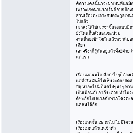
คิดว่าแคลนี้น่าจะมาเป็นพันธมิ
เพราะเจตนาแรกเริ่มคือปกป้อง
ส่วนเรื่องทะเลาะกับตระกูลเทน
ไปแล้ว
เขาส่งให้ไปเขรจาชี้แจงแบบมิต
ยังโดนตื้บสั่งสอนซะน่วม
งานนี้พอเข้าใจกันแล้วพวกสิบอ
เดียว
เอาจริงๆก็รู้กันอยู่แล้วทั้ง2ฝ่
แต่แรก
เรื่องเมดนมโด คือยังไงๆก็ต้องเจ
แต่ที่จริง มันก็ไม่เห็นจะต้องตัด
ปัญหาอะไรนี่ ก็แค่ไปๆมาๆ ทำห
เป็นเพื่อนกับอากีระด้วย ทำไมจ
ดีซะอีกไปเลเวลกับพวกโชวตะจะ
แคลนได้อีก
เรื่องเกทชั้น 25 ตกไป ไม่มีใค
เรื่องเมดแล้วแต่เจ้าตัว