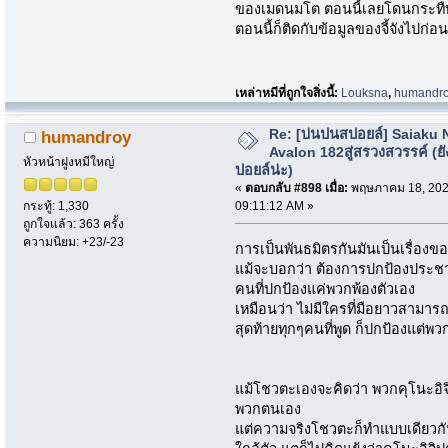
ของเมดนมโต ตอนนี้เลยโดนกระทืบ
ตอนนี้ก็ติดกับข้อมูลของจี้จังไปก่
เหล่าหมีที่ถูกใจสิ่งนี้:
Louksna
,
humandr
Re: [บ่นปนสปอยล์] Saiaku 
humandroy
Avalon 182สู่สรวงสวรรค์ (ยั
หัวหน้าฝูงหมีใหญ่
ปอยล์น่ะ)
«
ตอบกลับ #898 เมื่อ:
พฤษภาคม 18, 202
09:11:12 AM »
กระทู้: 1,330
ถูกใจแล้ว: 363 ครั้ง
ความนิยม: +23/-23
การเป็นพันธมิตรกันมันเป็นเรื่องข
แม้จะบอกว่า ต้องการปกป้องประชาชน
คนที่ปกป้องแค่พวกพ้องตัวเอง
เหมือนว่า ไม่มีใครที่มือยาวสามารถ
สุดท้ายทุกๆคนที่พูด ก็ปกป้องแต่พวกพ
แม้โชวตะเองจะคิดว่า พวกคุโนะอ
พวกตนเอง
แต่ความจริงโชวตะก็ทำแบบเดียวกัน