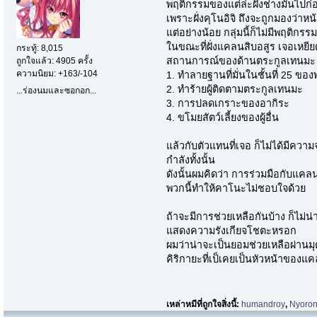
พฤติกรรมของแต่ล่ะฝั่งช่างมันไปก่
เพราะฝั่งคุโนอิจิ ถึงจะถูกมองว่าหน
แต่อย่างน้อย กลุ่มนี้ก็ไม่มีพฤติก
ในขณะที่ฝั่งแคลนสิบอสูร เจอเหยีย
กระทู้: 8,015
สถานการณ์ของด้านตระกูลเทนมะ สิ่
ถูกใจแล้ว: 4905 ครั้ง
ความนิยม: +163/-104
1. ทำลายฐานที่มั่นในชั้นที่ 25 ข
2. ทำร้ายผู้ติดตามตระกูลเทนมะ
...ร่องนมและซอกอก...
3. การปลดเกราะของอากิระ
4. ขโมยสัตว์เลี้ยงของผู้อื่น
แล้วกับตัวแทนที่เจอ ก็ไม่ได้มีควา
กำลังทั้งนั้น
ดังนั้นผมคิดว่า การร่วมมือกับแคลนสิ
พวกนี้ทำให้คาโนะไม่ชอบใจด้วย
ถ้าจะมีการช่วยเหลือกันบ้าง ก็ไม่น
แสดงความรังเกียจโชตะหรอก
ผมว่าน่าจะเป็นยอมช่วยเหลือผ่านมุ
คิริกายะที่เป็เคยเป็นหัวหน้าของแ
เหล่าหมีที่ถูกใจสิ่งนี้:
humandroy
,
Nyoro