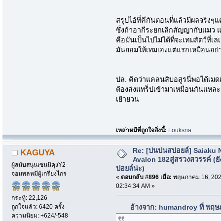
สรุปไอ้ที่คีกันตอนที่แล้วมีผลจริงๆแ
ซึ่งถ้าอากีระยกเลิกสัญญากับแมว แ
คือมันเป็นไปไม่ได้ที่จะเทมสัตว์ที่เ
มันยอมให้เทมเองแต่แรกเหมือนอย่า
ปล. คิดว่าแคลนสิบอสูรนี่พอได้เม
ต้องส่งแทร็ปเข้ามาเหมือนกันแหละ 
เย้ายวน
เหล่าหมีที่ถูกใจสิ่งนี้:
Louksna
Re: [บ่นปนสปอยล์] Saiaku 
KAGUYA
Avalon 182สู่สรวงสวรรค์ (ยั
ผู้สนับสนุนเซนนิคุงY2
ปอยล์น่ะ)
จอมพลหมีผู้เกรียงไกร
«
ตอบกลับ #896 เมื่อ:
พฤษภาคม 16, 202
02:34:34 AM »
กระทู้: 22,126
ถูกใจแล้ว: 6420 ครั้ง
อ้างจาก: humandroy ที่ พฤ
ความนิยม: +624/-548