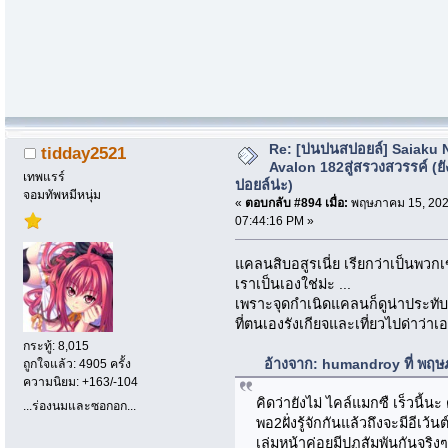
Re: [บ่นปนสปอยล์] Saiaku 
tidday2521
Avalon 182สู่สรวงสวรรค์ (ยั
เทพแรร์
ปอยล์น่ะ)
จอมทัพหมีหนุ่ม
«
ตอบกลับ #894 เมื่อ:
พฤษภาคม 15, 202
07:44:16 PM »
แคลนสิบอสูรเนี่ย เรียกว่าเป็นพวกเข
เราเป็นเองใช่ม่ะ ...
เพราะจุดกำเนิดแคลนก็ดูน่าประทับ
ที่ตนเองรังเกียจและเที่ยวไปด่าว่าเ
กระทู้: 8,015
อ้างจาก: humandroy ที่ พฤษ
ถูกใจแล้ว: 4905 ครั้ง
ความนิยม: +163/-104
คิดว่ายังไม่ ไคล์แมกซื เร็วนี้น
...ร่องนมและซอกอก...
พอ2ฝั่งรู้จักกันแล้วถึงจะมีอีเว้
เล่มหน้าค่อยมีปฏสัมพันกันจริงๆ