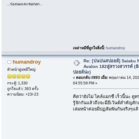
...ร่องนมและซอกอก...
เหล่าหมีที่ถูกใจสิ่งนี้:
humandroy
Re: [บ่นปนสปอยล์] Saiaku 
humandroy
Avalon 182สู่สรวงสวรรค์ (ยั
หัวหน้าฝูงหมีใหญ่
ปอยล์น่ะ)
«
ตอบกลับ #893 เมื่อ:
พฤษภาคม 14, 202
04:55:59 PM »
กระทู้: 1,330
ถูกใจแล้ว: 363 ครั้ง
ความนิยม: +23/-23
คิดว่ายังไม่ ไคล์แมกซื เร็วนี้นะ ดู
รู้จักกันแล้วถึงจะมีอีเว้นต์สำคัญสัก
เล่มหน้าค่อยมีปฏสัมพันกันจริงๆแล้