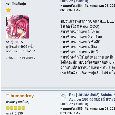
เมด??? (รอก่อน)
จอมทัพหมีหนุ่ม
«
ตอบกลับ #884 เมื่อ:
พฤษภาคม 08, 202
06:37:09 AM »
ขบวนการหน้ากากชุดคลุม.... EEE 
ไรเดอร์โอ้ส Rider OOO)
สมาชิกหมายเลข 1 โชตะ
สมาชิกหมายเลข 2 คาโนะ
สมาชิกหมายเลข 3 ซัตสึกิ
กระทู้: 8,015
สมาชิกหมายเลข 4 จี้จัง
ถูกใจแล้ว: 4905 ครั้ง
ความนิยม: +163/-104
สมาชิกหมายเลข 5 ลิลลี่
สมาชิกพลิกโผไปถึงสองราย แต่ขึ้นช
...ร่องนมและซอกอก...
ไงก็ต้องมีเมมเบอร์พิเศษลำดับที่ 6 
จากเดิมที่คิดว่าหมายเลข 4 กับ 5 จ
เธอร์ดันมีร่างพิเศษอยู่แล้ว ไม่จำ
Re: [บ่นปนสปอยล์] Saiaku 
humandroy
Avalon 180 ลงสปอยล์ ส่วน 
หัวหน้าฝูงหมีใหญ่
เมด??? (รอก่อน)
«
ตอบกลับ #885 เมื่อ:
พฤษภาคม 08, 202
07:12:37 AM »
กระทู้: 1,330