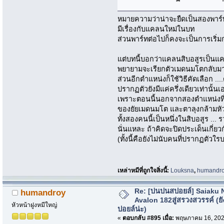
หมายความว่าน่าจะยืดเป็นสองพาร์
มีเรื่องกับแคลนใหม่ในบท
ส่วนพาร์ทต่อไปก็คงจะเป็นการเริ่มก
แต่บทนี้บอกว่าแคลนสิบอสูรเป็นแค
พยายามจะเรียกตัวเมดนมโตกลับมาแ
ส่วนอีกตำแหน่งก็ใช้วิธีคัดเลือก ..
ปรากฏตัวยังมีแค่ครึ่งเดียวเท่านั้นเอ
เพราะตอนนี้นอกจากสองตำแหน่งที่บอ
ของยัยเมดนมโต และตาลุงกล้ามหัวล
ทั้งสองคนนี้เป็นหนึ่งในสิบอสูร ...
นั่นแหละ ถ้าคิดจะปิดประเด็นเกี่ยวก
(ทั้งนี้คือยังไม่นับคนที่ปรากฏตัว
เหล่าหมีที่ถูกใจสิ่งนี้:
Louksna
,
humandr
Re: [บ่นปนสปอยล์] Saiaku 
humandroy
Avalon 182สู่สรวงสวรรค์ (ยั
หัวหน้าฝูงหมีใหญ่
ปอยล์น่ะ)
«
ตอบกลับ #895 เมื่อ:
พฤษภาคม 16, 202