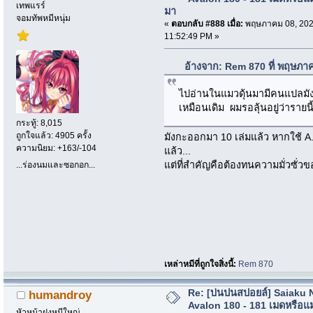
เทพแรร์
มา
จอมทัพหมีหนุ่ม
«
ตอบกลับ #888 เมื่อ:
พฤษภาคม 08, 202
11:52:49 PM »
อ้างจาก: Rem 870 ที่ พฤษภา
ไปอ่านในแมวดุ้นมามีคนแปลมังงะ
เหมือนเดิม ผมรอลุ้นอยู่ว่ารายน
กระทู้: 8,015
ถูกใจแล้ว: 4905 ครั้ง
มังกะออกมา 10 เล่มแล้ว หากใช้ A
ความนิยม: +163/-104
แล้ว...
แต่ที่สำคัญคือต้องทนความมั่วซั่ว
...ร่องนมและซอกอก...
เหล่าหมีที่ถูกใจสิ่งนี้:
Rem 870
Re: [บ่นปนสปอยล์] Saiaku 
humandroy
Avalon 180 - 181 เมดหรือแม
หัวหน้าฝูงหมีใหญ่