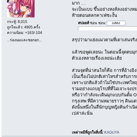
มาก ....
จะเป็นแบบ ขึ้นอย่างหงส์ลงอย่างหมา
ท้ายตอนตลกคาเฟ่ซะงั้น
กระทู้: 8,015
สปอยส์
ซ่อน
ซ่อน
:
ถูกใจแล้ว: 4905 ครั้ง
ความนิยม: +163/-104
สรุปว่ามาแย่งแมวตามที่เดาเล่นจริ
...ร่องนมและซอกอก...
แล้วขอพูดเลยน่ะ ในตอนนี้จุดตบมุกแ
ตัวเองหลายเรื่องเลยน่ะเฮ้ย
ส่วนจุดที่น่าสนใจก็คือ การที่อ้าง
เป็นเรื่องไม่ปกติเท่าไหรสำหรับการ
เพราะปกติแล้วถ้าไม่ใช่ประเทศใหญ่
รวมอย่างแถบยุโรปที่ที่ไม่เจาะจง
หรือว่ากำลังจะเดินมุกแบบกันดั้ม
กรุงเทพ ที่มีความหมายราวๆ ดินแ
ดังนั้นหนึ่งในสี่นักบุญหญิงต้นกำเนิ
เปล่าล่ะนั่น
เหล่าหมีที่ถูกใจสิ่งนี้:
KAGUYA