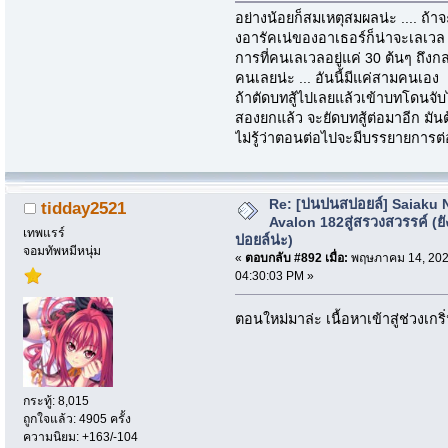
อย่างน้อยก็สมเหตุสมผลน่ะ .... ถ้า
งอารัคเน่ของอาเธอร์ก็น่าจะเลเวล 
การที่คนเลเวลอยู่แค่ 30 ต้นๆ ถึงกลา
คนเลยน่ะ ... อันนี้มีแค่สามคนเอง
ถ้าตัดบทสู้ไปเลยแล้วเข้าบทโดนจับ
สองยกแล้ว จะยัดบทสู้ต่อมาอีก มัน
ไม่รู้ว่าตอนต่อไปจะมีบรรยายการต่อส
Re: [บ่นปนสปอยล์] Saiaku 
tidday2521
Avalon 182สู่สรวงสวรรค์ (ยั
เทพแรร์
ปอยล์น่ะ)
จอมทัพหมีหนุ่ม
«
ตอบกลับ #892 เมื่อ:
พฤษภาคม 14, 202
04:30:03 PM »
ตอนใหม่มาล่ะ เนื้อหาเข้าสู่ช่วงเก
กระทู้: 8,015
ถูกใจแล้ว: 4905 ครั้ง
ความนิยม: +163/-104