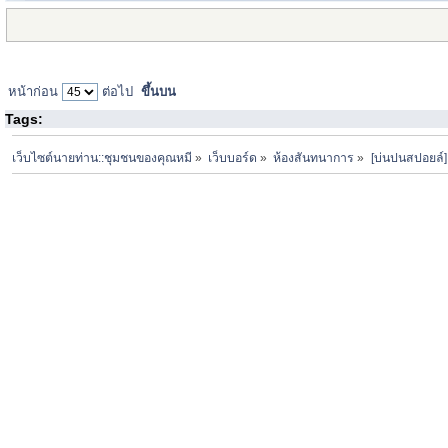
หน้าก่อน
ต่อไป
ขึ้นบน
Tags:
เว็บไซต์นายท่าน::ชุมชนของคุณหมี
»
เว็บบอร์ด
»
ห้องสันทนาการ
»
[บ่นปนสปอยล์]