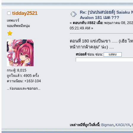
Re: [บ่นปนสปอยล์] Saiaku 
tidday2521
Avalon 181 เมด ???
เทพแรร์
«
ตอบกลับ #882 เมื่อ:
พฤษภาคม 08, 202
จอมทัพหมีหนุ่ม
05:21:49 AM »
ตอนที่ 180 แข่งปีนเขา ..... (เฮ้ย 
หน้ากากผ้าคลุม" น่ะ) ....
สปอยส์
ซ่อน
ซ่อน
:
กระทู้: 8,015
ถูกใจแล้ว: 4905 ครั้ง
ความนิยม: +163/-104
...ร่องนมและซอกอก...
เหล่าหมีที่ถูกใจสิ่งนี้:
Bigman
,
KAGUYA
,