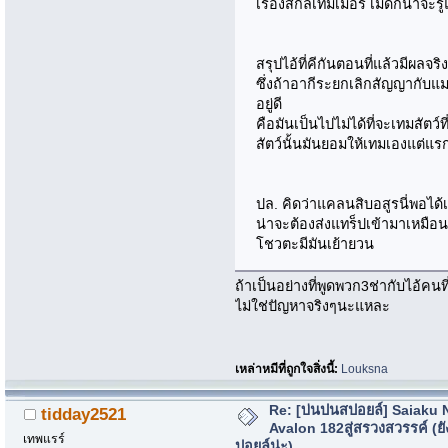
เรื่องสกิลเทมเมอร์ เมดก็น่าจะร
สรุปไอ้ที่คีกันตอนที่แล้วมีผลจริ
ซึ่งถ้าอากีระยกเลิกสัญญากับแ
อยู่ดี
คือมันเป็นไปไม่ได้ที่จะเทมสัตว์
สัตว์นั้นมันยอมให้เทมเองแต่แร
ปล. คิดว่าแคลนสิบอสูรนี่พอได
น่าจะต้องส่งแทร็ปเข้ามาเหมือน
โชวตะมีมันเย้ายวน
ถ้าเป็นอย่างที่พูดพวก3ช่ากับไอ้คน
ไม่ใช่ปัญหาจริงๆนะแหละ
เหล่าหมีที่ถูกใจสิ่งนี้:
Louksna
Re: [บ่นปนสปอยล์] Saiaku 
tidday2521
Avalon 182สู่สรวงสวรรค์ (ยั
เทพแรร์
ปอยล์น่ะ)