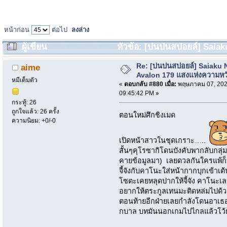
หน้าก่อน
ต่อไป
ลงล่าง
ผู้เขียน
หัวข้อ: [บ่นปนสปอยล์] Saiak
ดองต่อไป (อ่าน 101704 ครั้ง)
Re: [บ่นปนสปอยล์] Saiaku 
aime
Avalon 179 แสงแห่งความหว
หมีเต็มตัว
«
ตอบกลับ #880 เมื่อ:
พฤษภาคม 07, 202
09:45:42 PM »
กระทู้: 26
ถูกใจแล้ว: 26 ครั้ง
ตอนใหม่ศึกชิงเมด
ความนิยม: +0/-0
เปิดหน้าสาวในชุดเกราะ…..
สั้นๆคุโรซากิโดนบังคับพากลับกลุ่ม
คายข้อมูลมา) เลยดวลกันใครแพ้ก
จี้จังกับคาโนะใส่หน้ากากบุกเข้าเ
โซตะเคยหลุดปากให้จี้จัง คาโนะ
อยากให้ตระกูลเทนมะติดหล่มไปด้ว
ตอนท้ายอีกฝ่ายเลยกำลังโดนอาเธ
กบาล บทมันนอกเกมไปไกลแล้วโว้