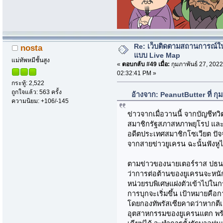
Re: เว็บติดตามสถานการณ์ใ
nosta
แบบ Live Map
แม่ทัพหมีชั้นสูง
«
ตอบกลับ #49 เมื่อ:
กุมภาพันธ์ 27, 2022
02:32:41 PM »
กระทู้: 2,522
ถูกใจแล้ว: 563 ครั้ง
อ้างจาก: PeanutButter ที่ กุ
ความนิยม: +106/-145
ข่าวจากเมื่อวานนี้ จากบัญชีทว
สมาชิกรัฐสภาสหภาพยุโรป และอ
อดีตประเทศสมาชิกโซเวียต ปัจจุ
จากสายข่าวยูเครน ฉะนั้นฟังหูไว
ตามข่าวของนายเตอร์ราส ปธน.ปู
ว่าการต่อต้านของยูเครนจะหนัก
หน่วยรบพิเศษแฝงตัวเข้าไปในกรุ
การบุกจะเริ่มขึ้น เป้าหมายคือ
โดยกองทัพรัสเซียคาดว่าหากตีเม
อุตสาหกรรมของยูเครนแตก พร้อม