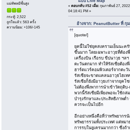
แบบ Live Map
แม่ทัพหมีชั้นสูง
«
ตอบกลับ #52 เมื่อ:
กุมภาพันธ์ 27, 2022
04:18:41 PM »
กระทู้: 2,522
ถูกใจแล้ว: 563 ครั้ง
อ้างจาก: PeanutButter ที่ กุ
ความนิยม: +106/-145
[quote/]
ยุคนี้ไม่ใช่ยุคสงครามเย็นนะคร
ขึ้นมาก โดยเฉพาะอาวุธที่ต้อง
เครื่องบิน เรือรบ ขีปนาวุธ ฯลฯ
ตะวันตกมาก ทำให้รัสเซียต้องพึ
ฮาร์ดแวร์คอมพิวเตอร์จากตะวัน
รัสเซียจะขาดแคลนอาวุธไฮเทคก็
รัสเซียก็ยังมีอาวุธเก่าจากยุค
ไม่ต้องพึ่งพาการนำเข้าวัตถุดิบ-
พวกนี้รัสเซียมีเพียงพอจะใช้ถล
บำรุงรักษาและประสิทธิภาพตํ่า ซ
ควรจะเป็นไปอีก
อีกอย่างหนึ่งคือที่ว่าทรัพยากร
ทรัพยารรวมทั้งประเทศ แต่หมายถ
การรบในยูเครนมากกว่า ซึ่งถ้า