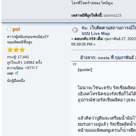
โลกที่โหดร้ายของ ไทป์มูน
เหล่าหมีที่ถูกใจสิ่งนี้:
sariora123
Re: เว็บติดตามสถานการณ์ใ
pol
แบบ Live Map
สาวกผู้สนับสนุนเซนนิคุง2Y
«
ตอบกลับ #59 เมื่อ:
กุมภาพันธ์ 27, 2022
จอมทัพหมีชั้นสูง
06:39:05 PM »
กระทู้: 17,441
อ้างจาก: nosta ที่ กุมภาพันธ
ถูกใจแล้ว: 14062 ครั้ง
ความนิยม: +377/-7
[quote/]
เพศ:
นักอู้มือหนึ่ง
ไม่น่าจะใช่นะครับ รัสเซียผลิต
งอิเลคโทรนิคของรัสเซียก็ไม่
อุปกรณ์ช่วยรัสเซียผลิตอาวุธละ
แล้วคิดว่าปูตินจะเตรียมน้ำมันไว้
ยมรบยาวอยู่แล้ว รัสเซียผลิตน้
หน้ายอมแพ้หมดยูเครนก็น่่่าจยึด