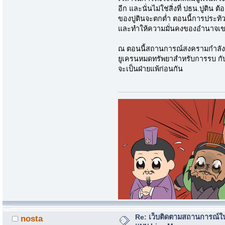
อีก และนั่นไม่ใช่สิ่งที่ ปธน.ปูติน 
ของปูตินจะตกตํ่า ตอนนี้การประท
และทำให้ความมั่นคงของอำนาจเขา
ณ ตอนนี้สถานการณ์สงครามกำลังเ
ยูเครนหมดทรัพยาสำหรับการรบ กั
จะเป็นฝ่ายแพ้ก่อนกัน
Re: เว็บติดตามสถานการณ์ใ
nosta