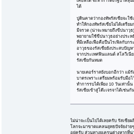
เคียฟได้ จะทำการตั้งรัฐบาลหุ่
ได้
ปูตินคาดว่ากองทัพรัสเซียจะใช้เ
ทำให้กองทัพรัสเซียไม่ได้เตรีย
มีจรวด (น่าจะหมายถึงขีปนาวุธ) พ
พยายามใช้ขีปนาวุธอย่างประหยัด
ที่มีเหลือเฟือคือปืนไรเฟิลกับก
อาวุธของรัสเซียยังประสบปัญหา เ
จากประเทศฟินแลนด์ สโลวีเนีย 
รัสเซียกันหมด
นายเตอร์ราสยังบอกอีกว่า แม้รั
บาตรเพราะเตรียมพร้อมรับมือไว้บ
ทำการรบได้เพียง 10 วันเท่านั้น
รัสเซียเข้าสู่โต๊ะเจรจาได้เช่นกั
ไม่น่าจะเป็นไปได้เลยครับ รัสเซีย
โลกจะมาขาดแคลนยุทธปัจจัยง่ายๆ 
อยู่ครับ ส่วนทางยูเครนต่างหากที