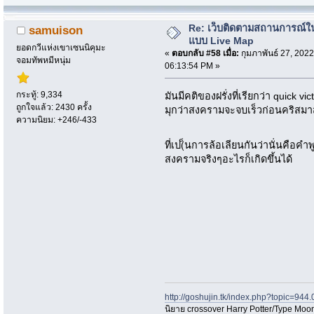
Re: เว็บติดตามสถานการณ์ใ
samuison
แบบ Live Map
ยอดกวีแห่งเขาเซนนิคุมะ
«
ตอบกลับ #58 เมื่อ:
กุมภาพันธ์ 27, 2022
จอมทัพหมีหนุ่ม
06:13:54 PM »
กระทู้: 9,334
มันมีคติของฝรั่งที่เรียกว่า quick vi
ถูกใจแล้ว: 2430 ครั้ง
มุกว่าสงครามจะจบเร็วก่อนคริสมา
ความนิยม: +246/-433
ที่เป(็นการล้อเลียนกันว่านั่นคือ
สงครามจริงๆอะไรก็เกิดขึ้นได้
http://goshujin.tk/index.php?topic=944.
นิยาย crossover Harry Potter/Type Moon