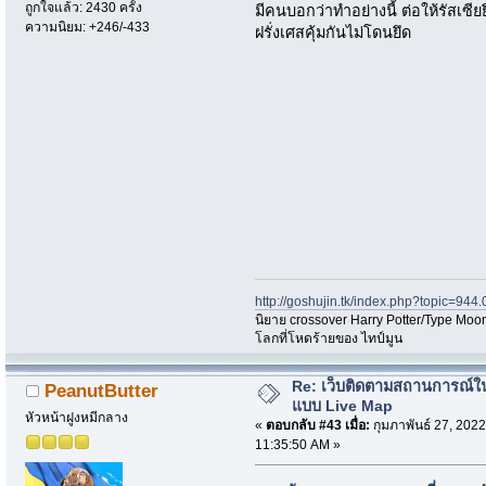
ถูกใจแล้ว: 2430 ครั้ง
มีคนบอกว่าทำอย่างนี้ ต่อให้รัสเซียย
ความนิยม: +246/-433
ฝรั่งเศสคุ้มกันไม่โดนยึด
http://goshujin.tk/index.php?topic=944.
นิยาย crossover Harry Potter/Type Moon
โลกที่โหดร้ายของ ไทป์มูน
Re: เว็บติดตามสถานการณ์ใ
PeanutButter
แบบ Live Map
หัวหน้าฝูงหมีกลาง
«
ตอบกลับ #43 เมื่อ:
กุมภาพันธ์ 27, 2022
11:35:50 AM »