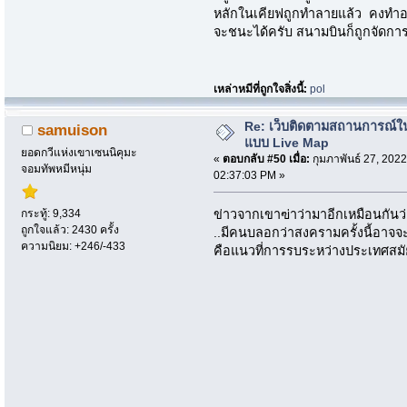
หลักในเคียฟถูกทำลายแล้ว คงทำอะไ
จะชนะได้ครับ สนามบินก็ถูกจัดกา
เหล่าหมีที่ถูกใจสิ่งนี้:
pol
Re: เว็บติดตามสถานการณ์ใ
samuison
แบบ Live Map
ยอดกวีแห่งเขาเซนนิคุมะ
«
ตอบกลับ #50 เมื่อ:
กุมภาพันธ์ 27, 2022
จอมทัพหมีหนุ่ม
02:37:03 PM »
กระทู้: 9,334
ข่าวจากเขาฃ่าว่ามาอีกเหมือนกันว่า
ถูกใจแล้ว: 2430 ครั้ง
..มีคนบลอกว่าสงครามครั้งนี้อาจจ
ความนิยม: +246/-433
คือแนวที่การรบระหว่างประเทศสมัย