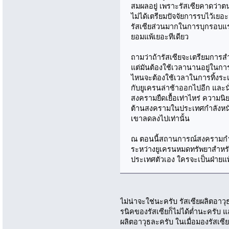
สมผลอยู่ เพราะรัสเซียคาดว่าต
ไม่ได้เตรียมปัจจัยการรบไว้เยอะ 
รัสเซียส่วนมากในการบุกรอบ
ยอมแพ้เยอะทีเดียว
ถามว่าถ้ารัสเซียจะเตรียมการสำ
แต่มันต้องใช้เวลานานอยู่ในก
ไหนจะต้องใช้เวลาในการทิ้งระเ
กับยูเครนล่าช้าออกไปอีก และนั่น
สงครามยืดเยื้อเท่าไหร่ ความนิ
ต้านสงครามในประเทศกำลังหนั
เขาลดลงไปเท่านั้น
ณ ตอนนี้สถานการณ์สงครามกำล
ระหว่างยูเครนหมดทรัพยาสำหรั
ประเทศตัวเอง ใครจะเป็นฝ่ายแพ
ไม่น่าจะใช่นะครับ รัสเซียผลิตอา
รนิคของรัสเซียก็ไม่ได้ต่ำนะครับ
ผลิตอาวุธละครับ ในเมื่อมองรัสเซี