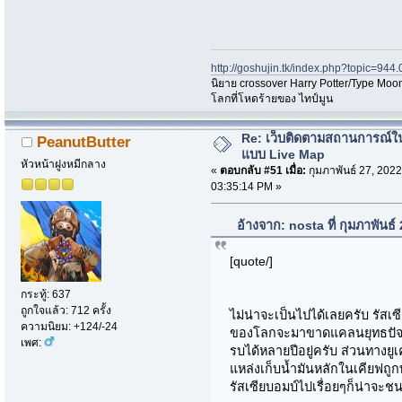
http://goshujin.tk/index.php?topic=944.
นิยาย crossover Harry Potter/Type Moon
โลกที่โหดร้ายของ ไทป์มูน
Re: เว็บติดตามสถานการณ์ใ
PeanutButter
แบบ Live Map
หัวหน้าฝูงหมีกลาง
«
ตอบกลับ #51 เมื่อ:
กุมภาพันธ์ 27, 2022
03:35:14 PM »
อ้างจาก: nosta ที่ กุมภาพันธ
[quote/]
กระทู้: 637
ถูกใจแล้ว: 712 ครั้ง
ไม่น่าจะเป็นไปได้เลยครับ รัสเ
ความนิยม: +124/-24
ของโลกจะมาขาดแคลนยุทธปัจจั
เพศ:
รบได้หลายปีอยู่ครับ ส่วนทางย
แหล่งเก็บน้ำมันหลักในเคียฟถ
รัสเซียบอมบ์ไปเรื่อยๆก็น่าจะ