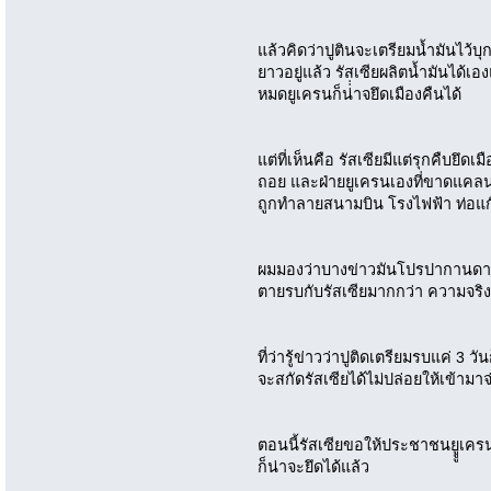
แล้วคิดว่าปูตินจะเตรียมน้ำมันไว้บุ
ยาวอยู่แล้ว รัสเซียผลิตน้ำมันได้
หมดยูเครนก็น่่่าจยึดเมืองคืนได้
แต่ที่เห็นคือ รัสเซียมีแต่รุกคืบยึ
ถอย และฝ่ายยูเครนเองที่ขาดแคลน
ถูกทำลายสนามบิน โรงไฟฟ้า ท่อแ
ผมมองว่าบางข่าวมันโปรปากานดาห
ตายรบกับรัสเซียมากกว่า ความจริงค
ที่ว่ารู้ข่าวว่าปูติดเตรียมรบแค่ 3 
จะสกัดรัสเซียได้ไม่ปล่อยให้เข้ามา
ตอนนี้รัสเซียขอให้ประชาชนยูููเครน
ก็น่าจะยึดได้แล้ว