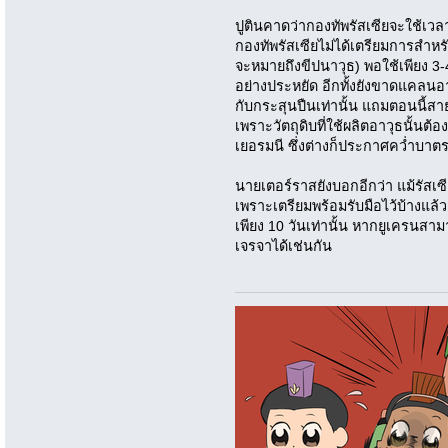
ปูตินคาดว่ากองทัพรัสเซียจะใช้เวลา
กองทัพรัสเซียไม่ได้เตรียมการสำหร
จะหมายถึงขีปนาวุธ) พอใช้เพียง 3-4
อย่างประหยัด อีกทั้งยังขาดแคลนอาวุ
กับกระสุนปืนเท่านั้น แถมตอนนี้ส
เพราะวัตถุดิบที่ใช้ผลิตอาวุธนั้น
เยอรมนี ซึ่งต่างก็ประกาศควํ่าบาต
นายเตอร์ราสยังบอกอีกว่า แม้รัสเซ
เพราะเตรียมพร้อมรับมือไว้บ้างแล้ว
เพียง 10 วันเท่านั้น หากยูเครนสามาร
เจรจาได้เช่นกัน