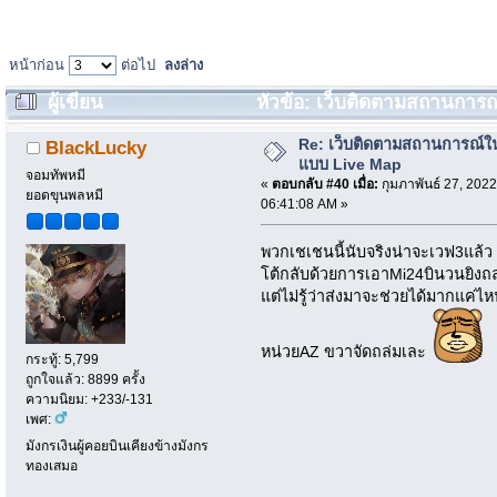
หน้าก่อน
ต่อไป
ลงล่าง
ผู้เขียน
หัวข้อ: เว็บติดตามสถานการณ
ครั้ง)
Re: เว็บติดตามสถานการณ์ใ
BlackLucky
แบบ Live Map
จอมทัพหมี
«
ตอบกลับ #40 เมื่อ:
กุมภาพันธ์ 27, 2022
ยอดขุนพลหมี
06:41:08 AM »
พวกเชเชนนี้นับจริงน่าจะเวฟ3แล้ว
โต้กลับด้วยการเอาMi24บินวนยิงถ
แต่ไม่รู้ว่าส่งมาจะช่วยได้มากแค
หน่วยAZ ขวาจัดถล่มเละ
กระทู้: 5,799
ถูกใจแล้ว: 8899 ครั้ง
ความนิยม: +233/-131
เพศ:
มังกรเงินผู้คอยบินเคียงข้างมังกร
ทองเสมอ