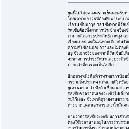
ยุคนี้ไม่ใช่ยุคสงครามเย็นนะครับท
โดยเฉพาะอาวุธที่ต้องพึ่งพาระบบกล
เรือรบ ขีปนาวุธ ฯลฯ ซึ่งพวกนี้ร
รัสเซียต้องพึ่งพาการนำเข้าเครื่อ
ตกมาผลิตอาวุธประสิทธิภาพสูง ฉะน
เรื่องแปลก แต่ในเฉพาะเดียวกันรัสเซ
ความซับซ้อนน้อยกว่าและไม่ต้องพึ่
อยู่ ซึ่งเอาจริงของพวกนี้รัสเซียมี
จะขาดการบำรุงรักษาและประสิทธิภา
มากกว่าที่ควรจะเป็นไปอีก
อีกอย่างหนึ่งคือที่ว่าทรัพยากรน้อ
ารรวมทั้งประเทศ แต่หมายถึงทรัพย
ยูเครนมากกว่า ซึ่งถ้าเชื่อตามข่า
รัสเซียคาดว่าตนเองจะเข้าไปเคี้ยว
รบไว้เยอะ ซึ่งเท่าที่่ดูรายงานข่
ต่างขาดแคลนอาหารและนํ้ามันจนข
ถามว่าถ้ารัสเซียจะเตรียมการสำหรั
ต้องใช้เวลานานอยู่ในการรวบรวมก
เวลาในการทิ้งระเบิดถล่มปูพรมล่ว