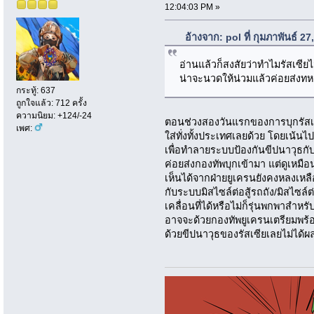
12:04:03 PM »
อ้างจาก: pol ที่ กุมภาพันธ์ 
อ่านแล้วก็สงสัยว่าทำไมรัสเซีย
น่าจะนวดให้น่วมแล้วค่อยส่งทห
กระทู้: 637
ถูกใจแล้ว: 712 ครั้ง
ความนิยม: +124/-24
ตอนช่วงสองวันแรกของการบุกรัสเซี
เพศ:
ใส่ทั่งทั้งประเทศเลยด้วย โดยเน้
เพื่อทำลายระบบป้องกันขีปนาวุธกั
ค่อยส่งกองทัพบุกเข้ามา แต่ดูเหมื
เห็นได้จากฝ่ายยูเครนยังคงหลงเหล
กับระบบมิสไซล์ต่อสู้รถถัง/มิสไซล
เคลื่อนที่ได้หรือไม่ก็รุ่นพกพาสำห
อาจจะด้วยกองทัพยูเครนเตรียมพร้อ
ด้วยขีปนาวุธของรัสเซียเลยไม่ได้ผล