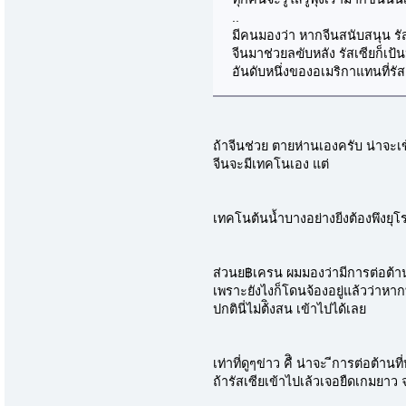
..
มีคนมองว่า หากจีนสนับสนุน รัส
จีนมาช่วยลฃับหลัง รัสเซียก็เป
อันดับหนึ่งของอเมริกาแทนที่รั
ถ้าจีนช่วย ตายห่านเองครับ น่าจะเ
จีนจะมีเทคโนเอง แต่
เทคโนต้นน้ำบางอย่างยีงต้องพึงยุโ
ส่วนย฿เครน ผมมองว่ามีการต่อต้านห
เพราะยังไงก็โดนจ้องอยู่แล้วว่
ปกตินี่ไม่ต้ิงสน เข้าไปได้เลย
เท่าที่ดูๆข่าว คืิ น่าจะ ีการต่อต้า
ถ้ารัสเซียเข้าไปเล้วเจอยืดเกมยาว 