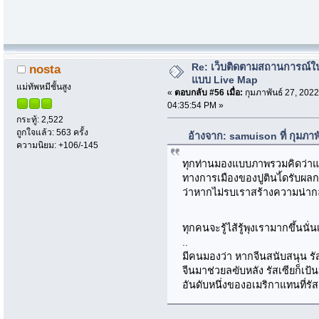
Re: เว็บติดตามสถานการณ์ใ
nosta
แบบ Live Map
แม่ทัพหมีชั้นสูง
«
ตอบกลับ #56 เมื่อ:
กุมภาพันธ์ 27, 2022
04:35:54 PM »
กระทู้: 2,522
ถูกใจแล้ว: 563 ครั้ง
อ้างจาก: samuison ที่ กุมภา
ความนิยม: +106/-145
ทุกท่านมองแบบภาพรวมคิดว่าแค่ก
ทางการเมืองของปูตินไ้ดรับผล
ว่าหากไม่รบเราสร้างความน่ากล
ทุกคนจะรู้ไส้รู้พุงเรามากขึ้นนั่
..
มีคนมองว่า หากจีนสนับสนุน รัส
จีนมาช่วยลฃับหลัง รัสเซียก็เป
อันดับหนึ่งของอเมริกาแทนที่รั