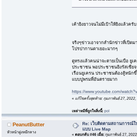
เค้ายิงยาวจนไม่มีเป้าให้ยิงแล้วครับ
จริงๆข่าวเอาจากสำนักข่าวที่เปิดมา
โปรปากานดาเยอะมากๆ
ดูทรงแล้วคนน่าจะตายเป็นเบือ ยูเ
ประชาชน พอประชาชนยิงรัสเซียจาก
เรือนยูเครน ประชาชนต้องสู้หนักขึ้
แบบปูพรมที่อันตรายมาก
https://www.youtube.com/watch
«
แก้ไขครั้งสุดท้าย: กุมภาพันธ์ 27, 202
เหล่าหมีที่ถูกใจสิ่งนี้:
pol
Re: เว็บติดตามสถานการณ์ใ
PeanutButter
แบบ Live Map
หัวหน้าฝูงหมีกลาง
«
ตอบกลับ #46 เมื่อ:
กุมภาพันธ์ 27, 2022