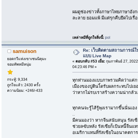
ผมดูช่องข่าวทั้งภาษาไทยภาษาอังกฤ
ละลาย ยอมแพ้ มีแต่รุกคืบยึดไปเรื่
เหล่าหมีที่ถูกใจสิ่งนี้:
pol
Re: เว็บติดตามสถานการณ์ใ
samuison
แบบ Live Map
ยอดกวีแห่งเขาเซนนิคุมะ
«
ตอบกลับ #53 เมื่อ:
กุมภาพันธ์ 27, 2022
จอมทัพหมีหนุ่ม
04:23:46 PM »
กระทู้: 9,334
ทุกท่านมองแบบภาพรวมคิดว่าแค่การ
ถูกใจแล้ว: 2430 ครั้ง
เมืองของปูตินไ้ดรับผลกระทบไปเยอ
ความนิยม: +246/-433
ว่าหากไม่รบเราสร้างความน่ากลัวเ
ทุกคนจะรู้ไส้รู้พุงเรามากขึ้นนั่นเอ
..
มีคนมองว่า หากจีนสนับสนุน รัสเซี
ช่วยลฃับหลัง รัสเซียก็เป้นหนี้จี
อเมริกาแทนที่รัสเซียในอนาคตการเม