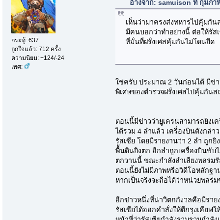
อ้างจาก: samuison ที่ กุมภา
เห็นว่ามาครงส่งทหารไปคุ้มกันส
มีคนบอกว่าทำอย่างนี้ ต่อให้รัส
กระทู้: 637
ที่มั่นที่ฝรั่งเศสคุ้มกันไม่โดนยึด
ถูกใจแล้ว: 712 ครั้ง
ความนิยม: +124/-24
เพศ:
ใช่ครับ ประมาณ 2 วันก่อนได้ มีข่า
พิเศษของตำรวจฝรั่งเศสไปคุ้มกัน
ตอนนี้มีข่าวว่ายูเครนสามารถยิงเคร
ได้รวม 4 ลำแล้ว เครื่องบินดังกล่
รัสเซีย โดยมีรายงานว่า 2 ลำ ถูกยิ
พื้้นดินยิงตก อีกลำถูกเครื่องบินขั
ตกวานนี้ ขณะกำลังลำเลียงพลร่มรัส
ตอนนี้ยังไม่มีภาพหรือวิดีโอหลักฐาน
หากเป็นจริงจะถือได้ว่าหน่วยพลร่ม
อีกข่าวหนึ่งที่น่าวิตกกังวลคือมีราย
รัสเซียได้ออกคำสั่งให้ตีกรุงเคียฟใ
หน้าที่ว่ารัสเซียกำลังรวบรวมกำลั