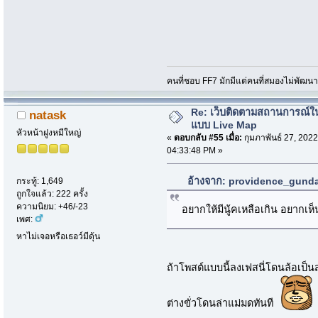
คนที่ชอบ FF7 มักมีแต่คนที่สมองไม่พัฒน
Re: เว็บติดตามสถานการณ์ใ
natask
แบบ Live Map
หัวหน้าฝูงหมีใหญ่
«
ตอบกลับ #55 เมื่อ:
กุมภาพันธ์ 27, 2022
04:33:48 PM »
อ้างจาก: providence_gundam
กระทู้: 1,649
ถูกใจแล้ว: 222 ครั้ง
ความนิยม: +46/-23
อยากให้มีนู้คเหลือเกิน อยากเห็
เพศ:
หาไม่เจอหรือเธอว์มีดุ้น
ถ้าโพสต์แบบนี้ลงเฟสนี่โดนล้อเป็
ต่างขั่วโดนล่าแม่มดทันที