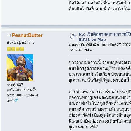
คือได้ออร์เดอร์ผลิตชิ้นส่วนนึงเข
คือผลิตไปยิงทิ้งแบบนี้ ทำเท่าไรก็ไม
Re: เว็บติดตามสถานการณ์ใ
PeanutButter
แบบ Live Map
หัวหน้าฝูงหมีกลาง
«
ตอบกลับ #48 เมื่อ:
กุมภาพันธ์ 27, 2022
02:17:41 PM »
ข่าวจากเมื่อวานนี้ จากบัญชีทวิตเ
สมาชิกรัฐสภาสหภาพยุโรป และอดีต
ประเทศสมาชิกโซเวียต ปัจจุบันเป็น
ยูเครน ฉะนั้นฟังหูไว้หูนะครับอันนี้
กระทู้: 637
ถูกใจแล้ว: 712 ครั้ง
ตามข่าวของนายเตอร์ราส ปธน.ปูติ
ความนิยม: +124/-24
ต่อต้านของยูเครนจะหนักหนาขนาดนี
เพศ:
แฝงตัวเข้าไปในกรุงเคียฟตั้งแต่วันท
หมายคือการสร้างความสับสนวุ่นวา
เมืองคาร์คิฟ เมืองศูนย์กลางด้าน
พิเศษเข้ายึดเมืองหลวงเคียฟได้ จะท
ยูเครนยอมแพ้ได้