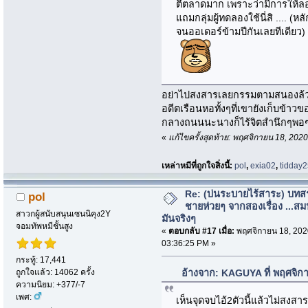
ตีตลาดมาก เพราะว่ามีการให้ลอง
แถมกลุ่มผู้ทดลองใช้นี่สิ .... 
จนออเดอร์ข้ามปีกันเลยทีเดียว)
อย่าไปสงสารเลยกรรมตามสนองล้วน
อดีตเรือนหอทั้งๆที่เขายังเก็บข้า
กลางถนนนะนางก็ไร้จิตสำนึกๆพอ
«
แก้ไขครั้งสุดท้าย: พฤศจิกายน 18, 2
เหล่าหมีที่ถูกใจสิ่งนี้:
pol
,
exia02
,
tidday
Re: (บ่นระบายไร้สาระ) บทสร
pol
ชายห่วยๆ จากสองเรื่อง ...สม
สาวกผู้สนับสนุนเซนนิคุง2Y
มันจริงๆ
จอมทัพหมีชั้นสูง
«
ตอบกลับ #17 เมื่อ:
พฤศจิกายน 18, 202
03:36:25 PM »
กระทู้: 17,441
ถูกใจแล้ว: 14062 ครั้ง
อ้างจาก: KAGUYA ที่ พฤศจิก
ความนิยม: +377/-7
เพศ:
เห็นจุดจบไอ้2ตัวนี้แล้วไม่สงสาร