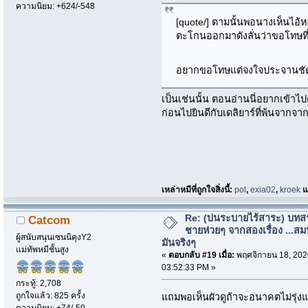
ความนิยม: +624/-548
[quote/] ตามนั้นพอนางเห็นไอ
ตะโกนออกมาดังลั่นว่าขอโทษที่เธ
อยากขอโทษแต่จงใจประจานช
เป็นเช่นนั้น ตอนอ่านนี่อยากเข้าไป
ก่อนไปยินดีกับเดลิยาร์ที่พ้นจากจา
เหล่าหมีที่ถูกใจสิ่งนี้:
pol
,
exia02
,
kroek
แล
Re: (บ่นระบายไร้สาระ) บทสร
Catcom
ชายห่วยๆ จากสองเรื่อง ...สม
ผู้สนับสนุนเซนนิคุงY2
มันจริงๆ
แม่ทัพหมีชั้นสูง
«
ตอบกลับ #19 เมื่อ:
พฤศจิกายน 18, 202
03:52:33 PM »
กระทู้: 2,708
ถูกใจแล้ว: 825 ครั้ง
แถมพอเห็นผัวดูถ้าจะอนาคตไม่รุ่งแ