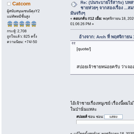
Re: (บ่นระบายไร้สาระ) บทสร
Catcom
ชายห่วยๆ จากสองเรื่อง ...สม
ผู้สนับสนุนเซนนิคุงY2
มันจริงๆ
แม่ทัพหมีชั้นสูง
«
ตอบกลับ #12 เมื่อ:
พฤศจิกายน 18, 202
01:06:26 PM »
กระทู้: 2,708
ถูกใจแล้ว: 825 ครั้ง
อ้างจาก: Arch ที่ พฤศจิกายน
ความนิยม: +74/-50
[quote/]
สปอยเจ้าชายหน่อยครับ ว่าเจอ
ไอ้เจ้าชายเรื่องหนูเซย์ เรื่องนี
ในป่านั่นแหละ
สปอยส์
ซ่อน
ซ่อน
:
«
แก้ไขครั้งสุดท้าย: พฤศจิกายน 18, 20