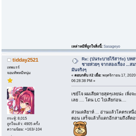
เหล่าหมีที่ถูกใจสิ่งนี้:
Sasageyo
Re: (บ่นระบายไร้สาระ) บทสร
tidday2521
ชายห่วยๆ จากสองเรื่อง ...สม
เทพแรร์
มันจริงๆ
จอมทัพหมีหนุ่ม
«
ตอบกลับ #2 เมื่อ:
พฤศจิกายน 17, 2020
06:28:38 PM »
เซย์โจ ผมเสียดายสุดๆเลยน่ะ เพิ่ง
เลย .... โดน LC ไปเสียก่อน....
ส่วนเดลิยาห์ ... อ่านแล้วโคตรเหนื
ตอน เสร็จแล้วก็แดกอีกสามถึงสี่ตอ
กระทู้: 8,015
ถูกใจแล้ว: 4905 ครั้ง
ความนิยม: +163/-104