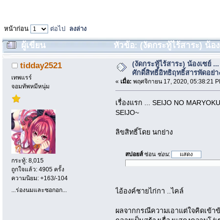
หน้าก่อน
ต่อไป
ลงล่าง
ผู้เขียน
หัวข้อ: (งัดกระทู้ไร้สาระ) น้องเ
(อ่าน 99583 ครั้ง)
(งัดกระทู้ไร้สาระ) น้องเซย์ ...
tidday2521
ศักดิ์สิทธิ์อิทธิฤทธิ์สารพัดอย่า
เทพแรร์
«
เมื่อ:
พฤศจิกายน 17, 2020, 05:38:21 
จอมทัพหมีหนุ่ม
เรื่องแรก ... SEIJO NO MARY
SEIJO~
ลิขสิทธิ์โดย นกย่าง
สปอยส์
ซ่อน
ซ่อน
:
กระทู้: 8,015
ถูกใจแล้ว: 4905 ครั้ง
ความนิยม: +163/-104
...ร่องนมและซอกอก...
ไอ้องค์ชายไก่กา ..ไคล์
ผลจากกรณีความเอาแต่ใจคิดเข้าข้า