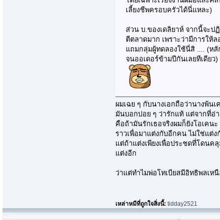
เลี้ยงชีพครอบครัวได้นี่แหละ)
ส่วน บ.ของเดลิยาห์ จากนี้จะป
ตีตลาดมาก เพราะว่ามีการให้ลอง
แถมกลุ่มผู้ทดลองใช้นี่สิ .... 
จนออเดอร์ข้ามปีกันเลยทีเดียว)
ผมเฉย ๆ กับนางเอกถือว่านางพ้นเ
มันบอกบ่อย ๆ ว่ารักแท้ แต่จากที่อ่
คือถ้ามันรักเธอจริงผมก็ยังโอเคนะ 
ราวเพื่อมาแต่งกับอีกคน ไม่ใช่แต่งก
แต่ถ้าแต่งเพียงเพื่อประชดที่โดนคลุม
แต่งอีก
ว่าแต่ทำไมพ่อโทเบียสมีอิทธิพลเหน
เหล่าหมีที่ถูกใจสิ่งนี้:
tidday2521