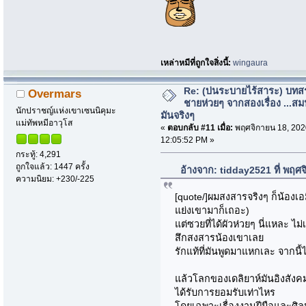
เหล่าหมีที่ถูกใจสิ่งนี้:
wingaura
Re: (บ่นระบายไร้สาระ) บทสร
Overmars
ชายห่วยๆ จากสองเรื่อง ...สม
นักปราชญ์แห่งเขาเซนนิคุมะ
มันจริงๆ
แม่ทัพหมีอาวุโส
«
ตอบกลับ #11 เมื่อ:
พฤศจิกายน 18, 202
12:05:52 PM »
กระทู้: 4,291
ถูกใจแล้ว: 1447 ครั้ง
อ้างจาก: tidday2521 ที่ พฤศ
ความนิยม: +230/-225
[quote/]ผมสงสารจริงๆ ก็น้องเอมิเ
แย่งเขามาก็เถอะ)
แต่ซวยที่ได้ผัวห่วยๆ นี่แหละ ไม่
สึกสงสารน้องเขาเลย
รักแท้ที่มันพูดมาแหกเละ จากนี้
แล้วโลกของเดลิยาห์มันอิงสังคม
ได้รับการยอมรับเท่าไหร
โดยเฉพาะเรื่องงานฝีมือและศิลปะ