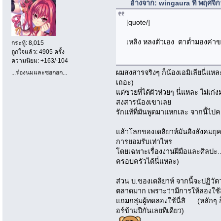
อ้างจาก: wingaura ที่ พฤศจิ
[quote/]
เหลิง หลงตัวเอง ตาต่ำมองค่าขอ
กระทู้: 8,015
ถูกใจแล้ว: 4905 ครั้ง
ความนิยม: +163/-104
ผมสงสารจริงๆ ก็น้องเอมิเลียนี่แหละ
...ร่องนมและซอกอก...
เถอะ)
แต่ซวยที่ได้ผัวห่วยๆ นี่แหละ ไม่เก่ง
สงสารน้องเขาเลย
รักแท้ที่มันพูดมาแหกเละ จากนี้ไปค
แล้วโลกของเดลิยาห์มันอิงสังคมยุคเ
การยอมรับเท่าไหร
โดยเฉพาะเรื่องงานฝีมือและศิลปะ...
ครอบครัวได้นี่แหละ)
ส่วน บ.ของเดลิยาห์ จากนี้จะปฏิว
ตลาดมาก เพราะว่ามีการให้ลองใช้สิ
แถมกลุ่มผู้ทดลองใช้นี่สิ .... (หล
อร์ข้ามปีกันเลยทีเดียว)