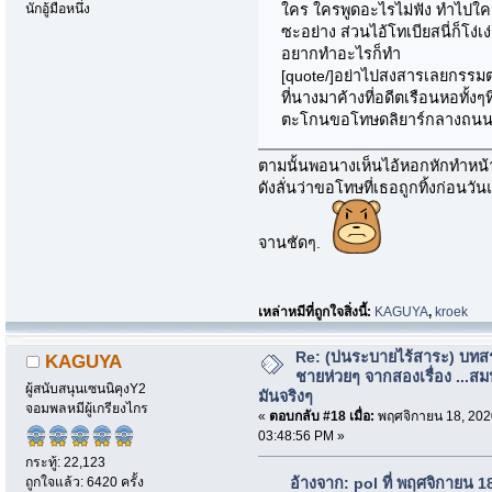
ใคร ใครพูดอะไรไม่ฟัง ทำไปใ
นักอู้มือหนึ่ง
ซะอย่าง ส่วนไอ้โทเบียสนี่ก็โง่เ
อยากทำอะไรก็ทำ
[quote/]อย่าไปสงสารเลยกรรม
ที่นางมาค้างที่อดีตเรือนหอทั้งๆ
ตะโกนขอโทษดลิยาร์กลางถนนน
ตามนั้นพอนางเห็นไอ้หอกหักทำห
ดังลั่นว่าขอโทษที่เธอถูกทิ้งก่อน
จานชัดๆ.
เหล่าหมีที่ถูกใจสิ่งนี้:
KAGUYA
,
kroek
Re: (บ่นระบายไร้สาระ) บทสร
KAGUYA
ชายห่วยๆ จากสองเรื่อง ...สม
ผู้สนับสนุนเซนนิคุงY2
มันจริงๆ
จอมพลหมีผู้เกรียงไกร
«
ตอบกลับ #18 เมื่อ:
พฤศจิกายน 18, 202
03:48:56 PM »
กระทู้: 22,123
ถูกใจแล้ว: 6420 ครั้ง
อ้างจาก: pol ที่ พฤศจิกายน 