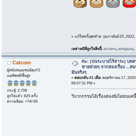
«
แก้ไขครั้งสุดท้าย: กุมภาพันธ์ 25, 202
เหล่าหมีที่ถูกใจสิ่งนี้:
as-hero
,
wingaura
,
Re: (บ่นระบายไร้สาระ) บทสร
Catcom
ชายห่วยๆ จากสองเรื่อง ...สม
ผู้สนับสนุนเซนนิคุงY2
มันจริงๆ
แม่ทัพหมีชั้นสูง
«
ตอบกลับ #1 เมื่อ:
พฤศจิกายน 17, 2020
06:07:31 PM »
กระทู้: 2,708
ถูกใจแล้ว: 825 ครั้ง
วิบากกรรมไอ้เรื่องสองยังไม่จบแ
ความนิยม: +74/-50