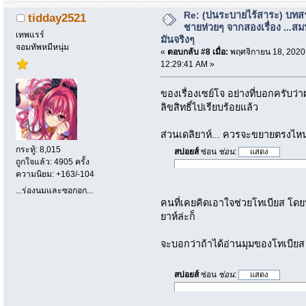
Re: (บ่นระบายไร้สาระ) บทสร
tidday2521
ชายห่วยๆ จากสองเรื่อง ...สม
เทพแรร์
มันจริงๆ
จอมทัพหมีหนุ่ม
«
ตอบกลับ #8 เมื่อ:
พฤศจิกายน 18, 2020
12:29:41 AM »
ของเรื่องเซย์โจ อย่างที่บอกครับว่า
ลิขสิทธิ์ไปเรียบร้อยแล้ว
ส่วนเดลิยาห์... ควรจะขยายตรงไหนด
กระทู้: 8,015
สปอยส์
ซ่อน
ซ่อน
:
ถูกใจแล้ว: 4905 ครั้ง
ความนิยม: +163/-104
...ร่องนมและซอกอก...
คนที่เคยคิดเอาใจช่วยโทเบียส โดยบ
ยาห์ล่ะก็
จะบอกว่าถ้าได้อ่านมุมของโทเบียส 
สปอยส์
ซ่อน
ซ่อน
: