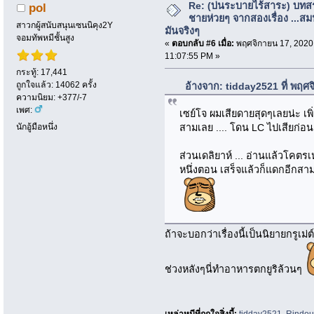
Re: (บ่นระบายไร้สาระ) บทสร
pol
ชายห่วยๆ จากสองเรื่อง ...สม
สาวกผู้สนับสนุนเซนนิคุง2Y
มันจริงๆ
จอมทัพหมีชั้นสูง
«
ตอบกลับ #6 เมื่อ:
พฤศจิกายน 17, 2020
11:07:55 PM »
กระทู้: 17,441
ถูกใจแล้ว: 14062 ครั้ง
อ้างจาก: tidday2521 ที่ พฤศ
ความนิยม: +377/-7
เพศ:
เซย์โจ ผมเสียดายสุดๆเลยน่ะ เพิ
สามเลย .... โดน LC ไปเสียก่อน.
นักอู้มือหนึ่ง
ส่วนเดลิยาห์ ... อ่านแล้วโคตรเ
หนึ่งตอน เสร็จแล้วก็แดกอีกสามถ
ถ้าจะบอกว่าเรื่องนี้เป็นนิยายกรูเม
ช่วงหลังๆนี่ทำอาหารตกยูริล้วนๆ
เหล่าหมีที่ถูกใจสิ่งนี้:
tidday2521
,
Rindo