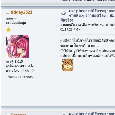
Re: (บ่นระบายไร้สาระ) บทสร
tidday2521
ชายห่วยๆ จากสองเรื่อง ...สม
เทพแรร์
มันจริงๆ
จอมทัพหมีหนุ่ม
«
ตอบกลับ #13 เมื่อ:
พฤศจิกายน 18, 202
01:17:23 PM »
ผมคิดว่าไม่ใช่พ่อโทเบียสมีอิทธิพ
ของคนเป็นพ่อค้ามากกว่า
ถึงได้ชักจูงให้พ่อของเดลิยาห์ยอมตก
แต่พวกเพื่อนคนอื่นของพ่อยอมได้นี่สิ
กระทู้: 8,015
ถูกใจแล้ว: 4905 ครั้ง
ความนิยม: +163/-104
...ร่องนมและซอกอก...
Re: (บ่นระบายไร้สาระ) บทสร