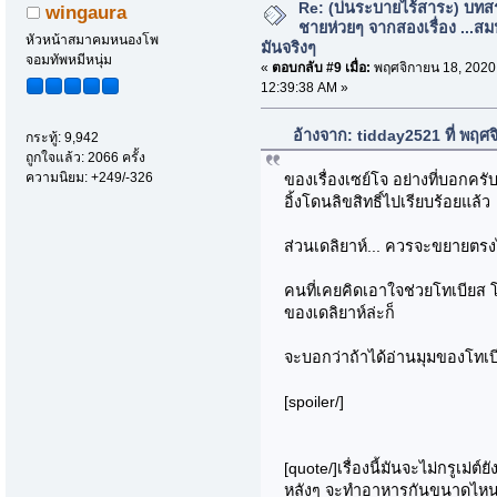
Re: (บ่นระบายไร้สาระ) บทสร
wingaura
ชายห่วยๆ จากสองเรื่อง ...สม
หัวหน้าสมาคมหนองโพ
มันจริงๆ
จอมทัพหมีหนุ่ม
«
ตอบกลับ #9 เมื่อ:
พฤศจิกายน 18, 2020
12:39:38 AM »
อ้างจาก: tidday2521 ที่ พฤศ
กระทู้: 9,942
ถูกใจแล้ว: 2066 ครั้ง
ความนิยม: +249/-326
ของเรื่องเซย์โจ อย่างที่บอกครั
อิ้งโดนลิขสิทธิ์ไปเรียบร้อยแล้ว
ส่วนเดลิยาห์... ควรจะขยายตรงไห
คนที่เคยคิดเอาใจช่วยโทเบียส โ
ของเดลิยาห์ล่ะก็
จะบอกว่าถ้าได้อ่านมุมของโทเบี
[spoiler/]
[quote/]เรื่องนี้มันจะไม่กรูเม่ต์ย
หลังๆ จะทำอาหารกันขนาดไห