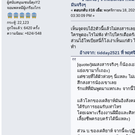
ผู้สนับสนุนเซนนิคุงY2
มันจริงๆ
จอมพลหมีผู้เกรียงไกร
«
ตอบกลับ #16 เมื่อ:
พฤศจิกายน 18, 202
03:30:09 PM »
กระทู้: 22,123
ถูกใจแล้ว: 6420 ครั้ง
เห็นจุดจบไอ้2ตัวนี้แล้วไม่สงสารเลย
ความนิยม: +624/-548
ใครพูดอะไรไม่ฟัง ทำไปใครเดือด
ส่วนไอ้โทเบียสนี่ก็โง่เง่าเห็นแก่
ทำ
อ้างจาก: tidday2521 ที่ พฤศ
[quote/]ผมสงสารจริงๆ ก็น้องเอมิเ
แย่งเขามาก็เถอะ)
แต่ซวยที่ได้ผัวห่วยๆ นี่แหละ ไม่
สึกสงสารน้องเขาเลย
รักแท้ที่มันพูดมาแหกเละ จากนี้
แล้วโลกของเดลิยาห์มันอิงสังคม
ได้รับการยอมรับเท่าไหร
โดยเฉพาะเรื่องงานฝีมือและศิลปะ
เลี้ยงชีพครอบครัวได้นี่แหละ)
ส่วน บ.ของเดลิยาห์ จากนี้จะป