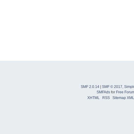
SMF 2.0.14
|
SMF © 2017
,
Simpl
SMFAds
for
Free Foru
XHTML
RSS
Sitemap XM