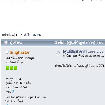
หน้าก่อน
ต่อไป
ลงล่าง
ผู้เขียน
หัวข้อ: [ศูนย์บัญชาการ] Love 
[ศูนย์บัญชาการ] Love Live! 
Singhastar
«
เมื่อ:
กุมภาพันธ์ 25, 2020, 08:1
ยอดกวีแห่งเขาเซนนิคุมะ
แม่ทัพหมีชั้นสูง
ถ้ายังไม่ได้เล่น ก็ลองดูรีวิวตามวีดีโ
กระทู้: 2,923
ถูกใจแล้ว: 5652 ครั้ง
ความนิยม: +86/-71
เพศ:
ไม่มีใครรู้เรื่องรถ Super Car มาก
ไปกว่าคนนี้แล้ว