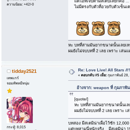
แต่ไอ้ที่เจ็บตามสเต็ปเลยก็คือ
ความนิยม: +42/-0
ไม่มีตรงกับตัวที่อวยกับตัวเซ็นเต
หะ บทที่สามมันยากขนาดนั้นเลยเหร
ผมยังไม่จบบทที่ 2 เลย เพราะ เล่นแ
Re: Love Live! All Stars ภาษ
tidday2521
«
ตอบกลับ #5 เมื่อ:
กุมภาพันธ์ 28,
เทพแรร์
จอมทัพหมีหนุ่ม
อ้างจาก: weapon ที่ กุมภาพั
[quote/]
หะ บทที่สามมันยากขนาดนั้นเลย
ผมยังไม่จบบทที่ 2 เลย เพราะ เล
บทสอง มีสเตมิน่าเผื่อไว้ซัก 12,00
กระทู้: 8,015
แต่บทสามนี่หนักจริง... มีสเตมิน่า 