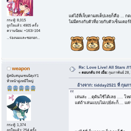
แต่ไอ้ที่เจ็บตามสเต็ปเลยก็คือ ...
กระทู้: 8,015
ไม่มีตรงกับตัวที่อวยกับตัวเซ็นเตอร์
ถูกใจแล้ว: 4905 ครั้ง
ความนิยม: +163/-104
...ร่องนมและซอกอก...
Re: Love Live! All Stars ภาษ
weapon
«
ตอบกลับ #4 เมื่อ:
กุมภาพันธ์ 28,
ผู้สนับสนุนเซนนิคุงY1
หัวหน้าฝูงหมีใหญ่
อ้างจาก: tidday2521 ที่ กุมภ
เล่นล่ะ ...ดุดันใช้ได้เลย .....
แต่ถ้าเล่นแบบไม่เปย์ล่ะก็.... แค
กระทู้: 1,374
ถูกใจแล้ว: 254 ครั้ง