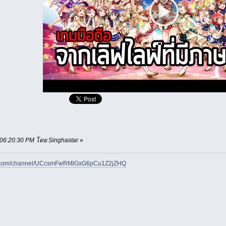
, 06:20:30 PM โดย Singhastar
»
be.com/channel/UCcsmFwRMlGxG6pCu1Z2jZHQ