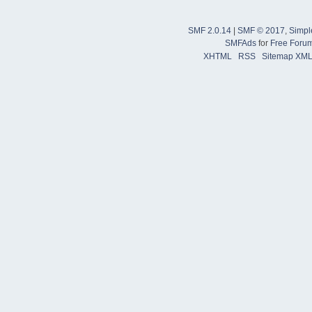
SMF 2.0.14
|
SMF © 2017
,
Simpl
SMFAds
for
Free Foru
XHTML
RSS
Sitemap XM