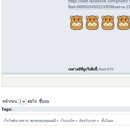
https://web.facebook.com/photo/
fbid=888503450223309&set=a.
เหล่าหมีที่ถูกใจสิ่งนี้:
Rem 870
หน้าก่อน
ต่อไป
ขึ้นบน
Tags:
เว็บไซต์นายท่าน::ชุมชนของคุณหมี
»
เว็บบอร์ด
»
ห้องรับแขก
»
ทั้งวันอะ...