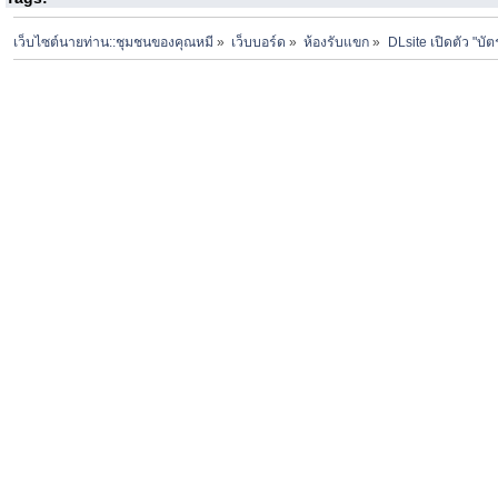
เว็บไซต์นายท่าน::ชุมชนของคุณหมี
»
เว็บบอร์ด
»
ห้องรับแขก
»
DLsite เปิดตัว "บั