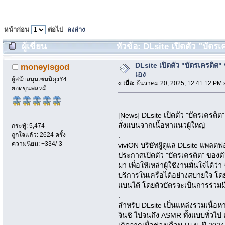
หน้าก่อน
ต่อไป
ลงล่าง
ผู้เขียน
หัวข้อ: DLsite เปิดตัว "บัตรเ
DLsite เปิดตัว "บัตรเครดิต"
moneyisgod
เอง
ผู้สนับสนุนเซนนิคุงY4
«
เมื่อ:
ธันวาคม 20, 2025, 12:41:12 PM 
ยอดขุนพลหมี
[News] DLsite เปิดตัว "บัตรเครดิ
สั่งแบนจากเนื้อหาแนวผู้ใหญ่
กระทู้: 5,474
ถูกใจแล้ว: 2624 ครั้ง
.
ความนิยม: +334/-3
viviON บริษัทผู้ดูแล DLsite แพลตฟอ
ประกาศเปิดตัว "บัตรเครดิต" ของตัวเ
มา เพื่อให้เหล่าผู้ใช้งานมั่นใจได้
บริการในเครือได้อย่างสบายใจ โด
แบนได้ โดยตัวบัตรจะเป็นการร่วมมือ
.
สำหรับ DLsite เป็นแหล่งรวมเนื้อห
จินชิ ไปจนถึง ASMR ทั้งแบบทั่วไป แล