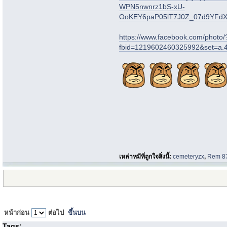
WPN5nwnrz1bS-xU-
OoKEY6paP05lT7J0Z_07d9YF
https://www.facebook.com/photo/
fbid=1219602460325992&set=a
เหล่าหมีที่ถูกใจสิ่งนี้:
cemeteryzx
,
Rem 8
หน้าก่อน
ต่อไป
ขึ้นบน
Tags: