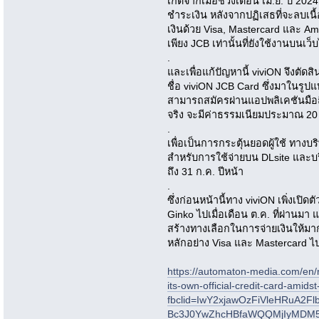
เกิดจากเมื่อช่วงเดือน เม.ย. ปี 202
ชำระเงิน หลังจากปฏิเสธที่จะลบเ
เงินด้วย Visa, Mastercard และ Am
เพียง JCB เท่านั้นที่ยังใช้งานบนเว็บ
.
และเพื่อแก้ปัญหานี้ viviON จึงตั
ชื่อ viviON JCB Card ซึ่งมาในรูปแบ
สามารถสมัครผ่านแอปพลิเคชันมือถ
จริง จะมีค่าธรรมเนียมประมาณ 2
.
เพื่อเป็นการกระตุ้นยอดผู้ใช้ ทางบ
สำหรับการใช้จ่ายบน DLsite และบริก
ถึง 31 ก.ค. ปีหน้า
.
ซึ่งก่อนหน้านี้ทาง viviON เพิ่งเป
Ginko ไปเมื่อเดือน ต.ค. ที่ผ่านมา
สร้างทางเลือกในการจ่ายเงินให้มากท
หลักอย่าง Visa และ Mastercard ไ
https://automaton-media.com/en/n
its-own-official-credit-card-amid
fbclid=IwY2xjawOzFiVleHRuA2
Bc3J0YwZhcHBfaWQQMjIyMDM