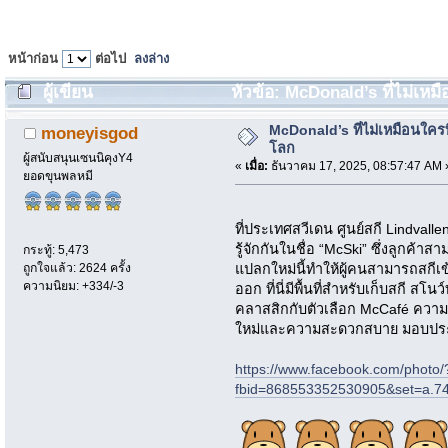
หน้าก่อน
ต่อไป
ลงล่าง
ผู้เขียน
หัวข้อ: McDonald’s ที่ไม่เหมื
McDonald’s ที่ไม่เหมือนใครท
moneyisgod
โลก
ผู้สนับสนุนเซนนิคุงY4
«
เมื่อ:
ธันวาคม 17, 2025, 08:57:47 AM 
ยอดขุนพลหมี
ที่ประเทศสวีเดน ศูนย์สกี Lindvalle
รู้จักกันในชื่อ “McSki” ซึ่งลูกค้
กระทู้: 5,473
ถูกใจแล้ว: 2624 ครั้ง
แปลกใหม่นี้ทำให้ผู้คนสามารถสกีเข
ความนิยม: +334/-3
ออก ที่นี่มีพื้นที่สำหรับเก็บสกี 
คลาสสิกกับตัวเลือก McCafé ความ
ใหม่และความสะดวกสบาย มอบประส
https://www.facebook.com/photo/
fbid=868553352530905&set=a.