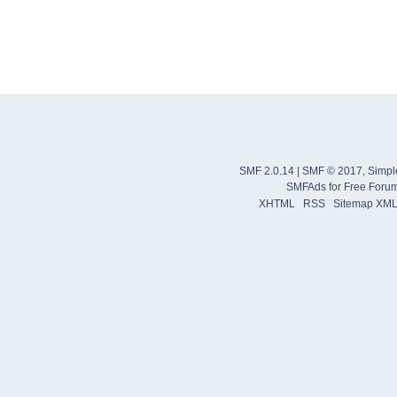
SMF 2.0.14
|
SMF © 2017
,
Simpl
SMFAds
for
Free Foru
XHTML
RSS
Sitemap XM