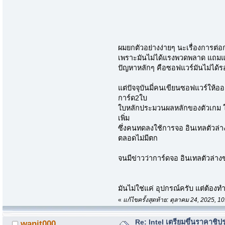
ผมยกตัวอย่างง่ายๆ นะเรื่องการต่อ
เพราะมันไม่ได้แรงพวดพลาด แถม
ปัญหาหลักๆ คือซอฟแวร์มันไม่ได้รอ
แต่ปัจจุบันมี่คนเขียนซอฟแวร์ให้
การ์ด2ใบ
ใบหลักประมวนผลหลักของตัวเกม ใ
เพิ่ม
ซึ่งคนทดลงใช้การจอ อินเทลตัวล่า
ตลอดไม่มีตก
จนมีข่าวว่าการ์ดจอ อินเทลตัวล่
มันไม่ใช่แค่ อุปกรณ์ครับ แต่ต้องท
«
แก้ไขครั้งสุดท้าย: ตุลาคม 24, 2025, 
Re: Intel เตรียมขึ้นราคาชิปรุ
wanit000