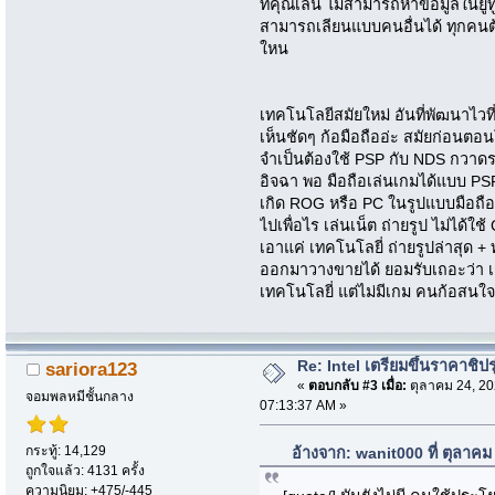
ที่คุณเล่น ไม่สามารถหาข้อมูลในยูท
สามารถเลียนแบบคนอื่นได้ ทุกคนต้
ใหน
เทคโนโลยีสมัยใหม่ อันที่พัฒนาไวที
เห็นชัดๆ ก้อมือถืออ่ะ สมัยก่อนต
จำเป็นต้องใช้ PSP กับ NDS กวาดร
อิจฉา พอ มือถือเล่นเกมได้แบบ PSP
เกิด ROG หรือ PC ในรูปแบบมือถือ
ไปเพื่อไร เล่นเน็ต ถ่ายรูป ไม่ได
เอาแค่ เทคโนโลยี่ ถ่ายรูปล่าสุด + 
ออกมาวางขายได้ ยอมรับเถอะว่า เก
เทคโนโลยี่ แต่ไม่มีเกม คนก้อสนใ
Re: Intel เตรียมขึ้นราคาชิปรุ
sariora123
«
ตอบกลับ #3 เมื่อ:
ตุลาคม 24, 20
จอมพลหมีชั้นกลาง
07:13:37 AM »
กระทู้: 14,129
อ้างจาก: wanit000 ที่ ตุลาค
ถูกใจแล้ว: 4131 ครั้ง
ความนิยม: +475/-445