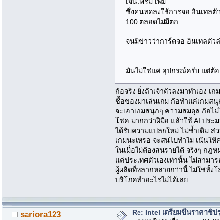
เจนเฟรม เพิ่ม
ซึ่งคนทดลงใช้การจอ อินเทลตัว
100 ตลอดไม่มีตก
จนมีข่าวว่าการ์ดจอ อินเทลตั
มันไม่ใช่แค่ อุปกรณ์ครับ แต่ต
ก้อจริง ยิ่งถ้าเจ้าตัวลงมาทำเอง เ
ชื้อของมาเล่นเกม ก้อทำแค่เกมสนุกๆ
จะเอาเกมสนุกๆ ความสมดุล ก้อไม่
โชค มากกว่าฝีมือ แล้วใช้ AI ประม
ได้รับความแปลกใหม่ ไม่ช้ำเดิม ส่
เกมนะเหรอ จะสนไปทำไม เน้นให้คนเล
ในเมื่อไม่ต้องสนรายได้ จริงๆ กฎหม
แค่ประเทศตัวเองเท่านั้น ไม่สามาร
ผู้ผลิดที่หลากหลายกว่านี้ ไม่ใช่ทั้ง
บริโภคทำอะไรไม่ได้เลย
Re: Intel เตรียมขึ้นราคาชิปรุ
sariora123