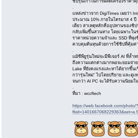
ชิปรุ่นเก่าในการผลิตเครื่องราคาคุ
.
แหล่งข่าวจาก DigiTimes เผยว่า In
ประมาณ 10% ภายในไตรมาส 4 ปี 2
เดียว สาเหตุหลักคืออุปทานของชิปร
กลับเพิ่มขึ้นสวนทาง โดยเฉพาะในช่ว
ราคาหน่วยความจำและ SSD ที่พุ่งขึ
ควบคุมต้นทุนด้วยการใช้ชิปที่คุ้มค่
.
แม้ซีพียูรุ่นใหม่จะมีฟีเจอร์ AI ที่ล้
ถึงความแตกต่างมากพอจะยอมจ่ายแ
Lake ที่ยังคงแรงและหาได้ยากขึ้นเร
กว่ารุ่นใหม่” ไปโดยปริยาย และดูเห
จนกว่า AI PC จะได้รับความนิยมในว
.
ที่มา : wccftech
https://web.facebook.com/photo/
fbid=1401667068229363&set=a