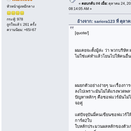
«
ตอบกลับ #4 เมื่อ:
ตุลาคม 24, 20
หัวหน้าฝูงหมีกลาง
08:14:05 AM »
กระทู้: 978
อ้างจาก: sariora123 ที่ ตุล
ถูกใจแล้ว: 261 ครั้ง
ความนิยม: +65/-67
[quote/]
ผมเคยจะตั้งมู้ล่ะ ว่า พวกบริษั
ไม่ใช่แค่ทำแล้วโยนไปให้คนอื่น
ผมยกตัวอย่างง่ายๆ นะเรื่องการต
ลงไปเพราะมันไม่ได้แรงพวดพ
ปัญหาหลักๆ คือซอฟแวร์มันไม่ไ
จอคู่
แต่ปัจจุบันมี่คนเขียนซอฟแวร์
การ์ด2ใบ
ใบหลักประมวนผลหลักของตัวเก