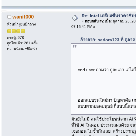
Re: Intel เตรียมขึ้นราคาชิปรุ
wanit000
«
ตอบกลับ #2 เมื่อ:
ตุลาคม 23, 20
หัวหน้าฝูงหมีกลาง
07:16:41 PM »
กระทู้: 978
อ้างจาก: sariora123 ที่ ตุล
ถูกใจแล้ว: 261 ครั้ง
ความนิยม: +65/-67
end user ถามว่า กูจะเอา เอไ
ออกแบบรุ่นใหม่มา ปัญหาคือ เ
แบบพวกยอดมนุษย์ ก็แบบนี้แห
มันยังไม่มี คนใช้ประโยชน์จาก AI ที
ที่ใช้ AI ในคอม ประมวลผลด้วย จ
เจอมอน ไม่ช้ำกันเลย สร้างปรากฎก