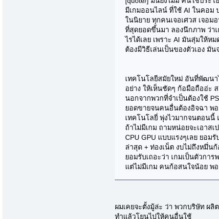
[quote/] มันยังไม่มี คนใช้ประโยช
มีเกมออนไลน์ ที่ใช้ AI ในคอม
ในนิยาย ทุกคนเจอเศวส เจอมอ
ที่สุดยอดขึ้นมา ลองนึกภาพ ว่า
ไรได้เลย เพราะ AI มันสุ่มให้
ต้องมีวิธีเล่นเป็นของตัวเอง 
เทคโนโลยีสมัยใหม่ อันที่พัฒนาไ
อย่าง ให้เห็นชัดๆ ก้อมือถืออ่
นอกจากพวกที่จำเป็นต้องใช้ PS
ยอดขายจนคนอื่นต้องอิจฉา พอ ม
เทคโนโลยี่ พุ่งไวมากจนตอนนี้
ถ้าไม่มีเกม ถามหน่อยจะเอาสเปคส
CPU GPU แบบแรงๆเลย ยอมรับเถ
ล่าสุด + ท่องเน็ต งบไม่ถึงหมึ่
ยอมรับเถอะว่า เกมเป็นตัวการพล
แต่ไม่มีเกม คนก้อสนใจน้อย พ
ผมเคยจะตั้งมู้ล่ะ ว่า พวกบริษัท ผ
ทำแล้วโยนไปให้คนอื่นใช้