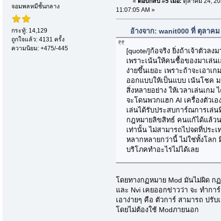
«
ตอบกลับ #5 เมื่อ:
ตุลาคม 24, 20
จอมพลหมีชั้นกลาง
11:07:05 AM »
กระทู้: 14,129
อ้างจาก: wanit000 ที่ ตุลาค
ถูกใจแล้ว: 4131 ครั้ง
ความนิยม: +475/-445
[quote/]ก้อจริง ยิ่งถ้าเจ้าตัว
เพราะเน้นให้คนชื้อของมาเล่นเก
ง่ายขึ้นเยอะ เพราะถ้าจะเอาเกม
ออกแบบให้เป็นแบบ เน้นโชค มา
สิ่งหลายอย่าง ให้เวลาเล่นเกม ได
จะโดนพวกแฮก AI เครื่องตัวเ
เล่นได้รับประสบการ์ณการเล่นที่ด
กฎหมายลิขสิทธ์ คนแก้ได้แล้วน
เท่านั้น ไม่สามารถไปจดที่ประเทศ
หลากหลายกว่านี้ ไม่ใช่ทั้งโลก ม
บริโภคทำอะไรไม่ได้เลย
โดยทางกฏหมาย Mod มันไม่ผิด ก
และ Nvi เคยออกข่าวว่า จะ ทำการ์
เอาง่ายๆ คือ ตัวการ์ สามารถ ปรับเ
โดยไม่ต้องใช้ Modภายนอก