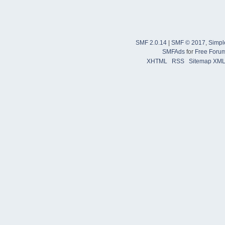
SMF 2.0.14
|
SMF © 2017
,
Simpl
SMFAds
for
Free Foru
XHTML
RSS
Sitemap XM