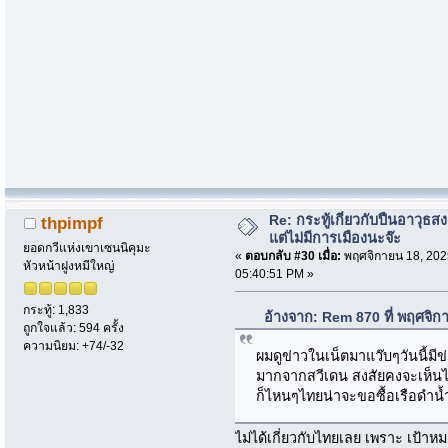
Re: กระทู้เกี่ยวกับปืนอาวุธ
thpimpf
แต่ไม่มีการเมืองนะจ๊ะ
ยอดกวีแห่งเขาเซนนิคุมะ
«
ตอบกลับ #30 เมื่อ:
พฤศจิกายน 18, 202
หัวหน้าฝูงหมีใหญ่
05:40:51 PM »
กระทู้: 1,833
อ้างจาก: Rem 870 ที่ พฤศจิก
ถูกใจแล้ว: 594 ครั้ง
ความนิยม: +74/-32
ผมดูข่าวในเน็ตมาแว๊บๆวันนี้มี
มากจากสวีเดน สงสัยคงจะเห็นไ
ก็ไหนๆไทยน่าจะขอซื้อเรือดำน้ำ
ไม่ได้เกี่ยวกับไทยเลย เพราะ เป้าห