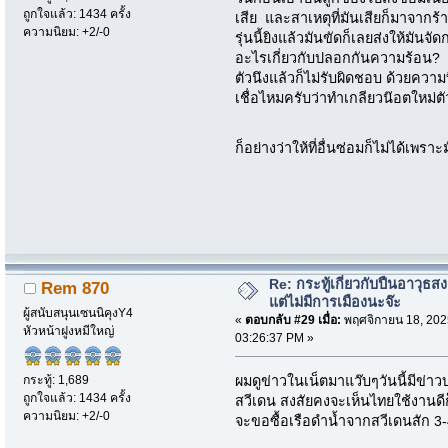
ถูกใจแล้ว: 1434 ครั้ง
เสีย และสาเหตุที่มันเสียก็มาจากร
ความนิยม: +2/-0
รุ่นนี้ยิงแล้วมันขัดก็เลยส่งให้มันจั
อะไรเกี่ยวกับปลอกกันความร้อน?
ตัวนึงแล้วก็ไม่รับผิดชอบ ด้วยความท
เชื่อไหมครับว่าทำเกลียวน๊อตใหม่ตั
ก็อย่างว่าให้ที่อื่นซ่อมก็ไม่ได้เพร
Re: กระทู้เกี่ยวกับปืนอาวุธ
Rem 870
แต่ไม่มีการเมืองนะจ๊ะ
ผู้สนับสนุนเซนนิคุงY4
«
ตอบกลับ #29 เมื่อ:
พฤศจิกายน 18, 202
หัวหน้าฝูงหมีใหญ่
03:26:37 PM »
กระทู้: 1,689
ผมดูข่าวในเน็ตมาแว๊บๆวันนี้มีข่า
ถูกใจแล้ว: 1434 ครั้ง
สวีเดน สงสัยคงจะเห็นไทยใช้งานดี
ความนิยม: +2/-0
จะขอซื้อเรือดำน้ำจากสวีเดนสัก 3-