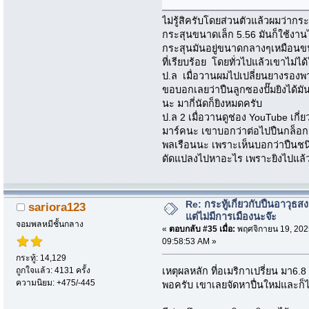
ไม่รู้สิครับโดยส่วนตัวแล้วผมว่าก
กระสุนขนาดเล็ก 5.56 มันก็ใช้งา
กระสุนมันอยู่ขนาดกลางๆเหมือนขน
ที่เรียบร้อย โดยทั่วไปแล้วเขาไม่ไ
ป.ล เมื่อวานผมไปเปลี่ยนยางรองพ
ขอบอกเลยว่าปืนลูกซองปั๊มยิงได้ม
นะ มากี่นัดก็ยิงหมดครับ
ป.ล 2 เมื่อวานดูช่อง YouTube เกี
มาร์คนะ เขาบอกว่าต่อไปปืนกล็อ
พลเรือนนะ เพราะเห็นบอกว่าปืนชนิดนี
ดัดแปลงไปหาอะไร เพราะยิงไปแล้วมั
Re: กระทู้เกี่ยวกับปืนอาวุธ
sariora123
แต่ไม่มีการเมืองนะจ๊ะ
จอมพลหมีชั้นกลาง
«
ตอบกลับ #35 เมื่อ:
พฤศจิกายน 19, 202
09:58:53 AM »
กระทู้: 14,129
ถูกใจแล้ว: 4131 ครั้ง
เหตุผลหลัก ที่อเมริกาเปรี่ยน มา6.
ความนิยม: +475/-445
พอครับ เขาเลยจัดหาปื่นใหม่และก็ไม่