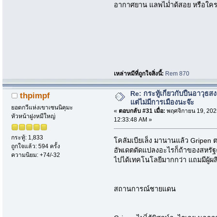
อากาศยาน แลพไม่ำด้สอย หรือใ
เหล่าหมีที่ถูกใจสิ่งนี้:
Rem 870
Re: กระทู้เกี่ยวกับปืนอาวุธ
thpimpf
แต่ไม่มีการเมืองนะจ๊ะ
ยอดกวีแห่งเขาเซนนิคุมะ
«
ตอบกลับ #31 เมื่อ:
พฤศจิกายน 19, 202
หัวหน้าฝูงหมีใหญ่
12:33:48 AM »
กระทู้: 1,833
โคลัมเบียเล็ง มานานแล้ว Gripen 
ถูกใจแล้ว: 594 ครั้ง
อัพเดตดัดแปลงอะไรก็ถ้าของสหรัฐต
ความนิยม: +74/-32
ไปได้เทคโนโลยีมากกว่า แถมมีผู้ผลิ
สถานการณ์ชายแดน