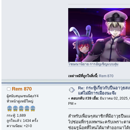
โฆษณานิยาย การอัญเชิญแบบสุ่ม
เหล่าหมีที่ถูกใจสิ่งนี้:
Rem 870
Re: กระทู้เกี่ยวกับปืนอาวุธ
Rem 870
แต่ไม่มีการเมืองนะจ๊ะ
ผู้สนับสนุนเซนนิคุงY4
«
ตอบกลับ #39 เมื่อ:
ธันวาคม 02, 2025, 
หัวหน้าฝูงหมีใหญ่
PM »
กระทู้: 1,689
สำหรับเพื่อนๆสมาชิกที่มีอาวุธป
ถูกใจแล้ว: 1434 ครั้ง
ไปซ่อมที่กรุงเทพฯนะครับเพราะตามจ
ความนิยม: +2/-0
ซ่อมรูน็อตที่ไหนได้มาทำออกมาได้ห่ว