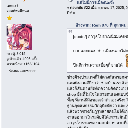
แต่ไม่มีการเมืองนะจ๊ะ
เทพแรร์
«
ตอบกลับ #22 เมื่อ:
ตุลาคม 17, 2025, 0
จอมทัพหมีหนุ่ม
PM »
อ้างจาก: Rem 870 ที่ ตุลาคม
[quote/] อาวุธโบราณนี่ผมเคยช
กากและแพง ช่างเมืองนอกไม
กระทู้: 8,015
ถูกใจแล้ว: 4905 ครั้ง
ความนิยม: +163/-104
ปืนดีกว่าเพราะเบื่อๆก็ขายได้
...ร่องนมและซอกอก...
ช่างต้างประเทศก็ไม่ต่างกันหรอกค
แถมยังอวดดียิ่งกว่าช่างบ้านเราด้ว
แล้วก็สันดานยึดติดความคิดตัวเอ
shop อื่นที่ไม่ใช่ในสายตนเองแบบช
ทั้งๆ ที่งานฝีมือของเจ้าตัวเองจริง
ฐานอุตสหกรรมวัตถุดิบดีกว่า และเข้
แล้วพวกช่างกับกูรูหลายคนไม่ได้เก่
งานออกมาในระดับดีได้เพราะมันมี
อาวุธโบราณของนอกน่ะ หาจากที่เ