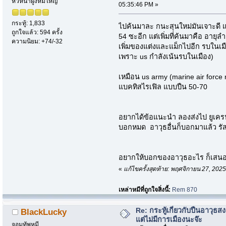
หัวหน้าฝูงหมีใหญ่
05:35:46 PM »
กระทู้: 1,833
ไปค้นมาละ กนะสุนใหม่มันเจาะดี แ
ถูกใจแล้ว: 594 ครั้ง
54 ซะอีก แต่เพิ่มที่ค้นมาคือ อายุล
ความนิยม: +74/-32
เพิ่มของแต่งและแม็กไปอีก รบในเม
เพราะ us กำลังเน้นรบในเมือง)
เหมือน us army (marine air force 
แบคทิสไรเฟิล แบบปืน 50-70
อยากได้ข้อแนะนำ ลองส่งไป ยูเครน
บอกหมด อาวุธอื่นก็บอกมาแล้ว รัส
อยากให้บอกของอาวุธอะไร ก็เสนอ
«
แก้ไขครั้งสุดท้าย: พฤศจิกายน 27, 202
เหล่าหมีที่ถูกใจสิ่งนี้:
Rem 870
Re: กระทู้เกี่ยวกับปืนอาวุธ
BlackLucky
แต่ไม่มีการเมืองนะจ๊ะ
จอมทัพหมี