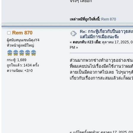
จริงๆ เสียอีก
เหล่าหมีที่ถูกใจสิ่งนี้:
Rem 870
Re: กระทู้เกี่ยวกับปืนอาวุธ
Rem 870
แต่ไม่มีการเมืองนะจ๊ะ
ผู้สนับสนุนเซนนิคุงY4
«
ตอบกลับ #23 เมื่อ:
ตุลาคม 17, 2025, 0
หัวหน้าฝูงหมีใหญ่
PM »
กระทู้: 1,689
ส่วนมากพวกช่างทำอาวุธอย่างเช่น
ถูกใจแล้ว: 1434 ครั้ง
ที่ผมเคยบ่นไปเรื่องมีดใช้งานว่าผม
ความนิยม: +2/-0
ลายเป็นมีดอวกาศไปเลย ไปๆมาๆสำห
เกี่ยวกับเรื่องการสะสมแล้วล่ะก็ผม
«
แก้ไขครั้งสุดท้าย: ตุลาคม 17, 2025,