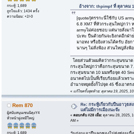
กระทู้: 1,689
อ้างจาก: thpimpf ที่ ตุลาคม
ถูกใจแล้ว: 1434 ครั้ง
ความนิยม: +2/-0
[quote/]ตรรกะนี่ใช้กับ US army
6.8 XM7 ที่หัวกระสุนใหญ่กว่า 
armyไม่ค่อยชอบ แต่นายสั่งมาใ
ปะทะ ปืนด้วยกันจะยิงกดอีกฝ่าย
มาอทง หรือยิงสวนได้ครับ อัยกา
นานๆ ไม่สั่งฟ้อง ส่วนใหญ่สั่งฟ
โดยส่วนตัวผมคิดว่ากระสุนขนาด 6
กระสุนใหญ่กว่าคือกระสุนขนาด 7.
กระสุนขนาด 10 มมหรือจุด 40 Smit
อนาคตไปเป็นที่เรียบร้อยแล้วเพร
อำนาจหยุดยั้งก็ไปจุด 45 ซึ่งเอาต
«
แก้ไขครั้งสุดท้าย: ตุลาคม 19, 2025,
Re: กระทู้เกี่ยวกับปืนอาวุธ
Rem 870
แต่ไม่มีการเมืองนะจ๊ะ
ผู้สนับสนุนเซนนิคุงY4
«
ตอบกลับ #28 เมื่อ:
ตุลาคม 28, 2025, 1
หัวหน้าฝูงหมีใหญ่
AM »
กระทู้: 1,689
วันก่อนเอาปืนลูกซองไปส่งซ่อมเน