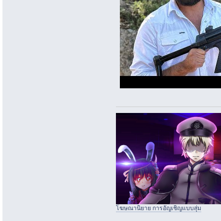
โฆษณานิยาย การอัญเชิญแบบสุ่ม