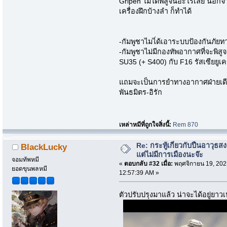
Gripen ไมไ่ด้พิสูจน์อะไรเลย นอกจา
เครื่องฝึกบ้างลำ ก็ทำได้
-กัมพูชาไมไ่ด้เอาระบบป้องกันภัย
-กัมพูชาไม่มีกองทัพอากาศที่จะพิส
SU35 (+ S400) กับ F16 รัสเซียยูเ
แถมจะเป็นการยำทางอากาศฝ่ายเดีย
พันธมิตร-อิรัก
เหล่าหมีที่ถูกใจสิ่งนี้:
Rem 870
Re: กระทู้เกี่ยวกับปืนอาวุธ
BlackLucky
แต่ไม่มีการเมืองนะจ๊ะ
จอมทัพหมี
«
ตอบกลับ #32 เมื่อ:
พฤศจิกายน 19, 202
ยอดขุนพลหมี
12:57:39 AM »
ตัวปรับปรุงมาแล้ว น่าจะได้อยู่ยา