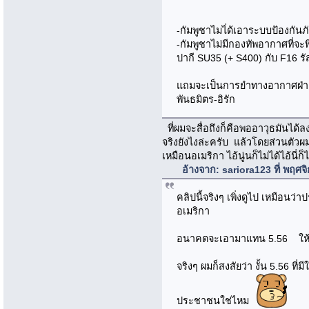
-กัมพูชาไมไ่ด้เอาระบบป้องกัน
-กัมพูชาไม่มีกองทัพอากาศที่จะ
ปากี SU35 (+ S400) กับ F16 รั
แถมจะเป็นการยำทางอากาศฝ่ายเ
พันธมิตร-อิรัก
ที่ผมจะสื่อถึงก็คือพออาวุธมันได้
จริงยังไงล่ะครับ แล้วโดยส่วนตั
เหมือนอเมริกา ไอ้นู่นก็ไม่ได้ไอ้นี่ก็
อ้างจาก: sariora123 ที่ พฤศ
คลิปนี้จริงๆ เพิ่งดูไป เหมือนว่า
อเมริกา
อนาคตจะเอามาแทน 5.56 ให
จริงๆ ผมก็สงสัยว่า งั้น 5.56 
ประชาชนใช่ไหม