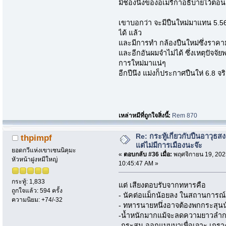
มีช่องนึงของอเมริกาอธิบายไว้ตอน
เขาบอกว่า จะมีปืนใหม่มาแทน 5.56
ได้ แล้ว
และมีการทำ กล้องปืนใหม่ซึ่งราคาม
และอีกอันผมจำไม่ได้ ซึ่งเหตุปัจจั
การใหม่มาแน่ๆ
อีกปีนึง แม่งก็ประกาศปืนให่ 6.8 จร
เหล่าหมีที่ถูกใจสิ่งนี้:
Rem 870
Re: กระทู้เกี่ยวกับปืนอาวุธ
thpimpf
แต่ไม่มีการเมืองนะจ๊ะ
ยอดกวีแห่งเขาเซนนิคุมะ
«
ตอบกลับ #36 เมื่อ:
พฤศจิกายน 19, 202
หัวหน้าฝูงหมีใหญ่
10:45:47 AM »
กระทู้: 1,833
แต่ เสียงตอบรับจากทหารคือ
ถูกใจแล้ว: 594 ครั้ง
- นัคต่อแม็กน้อยลง ในสถานการณ์ 
ความนิยม: +74/-32
- ทหารนายหนึ่งอาจต้องพกกระสุน
-น้ำหนักมากแม้จะลดความยาวลำก
-กระสุน ออกแบบมาเพื่อเจาะ เกราะ