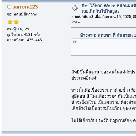
Re: ไอ้พวก Woke หนักแผ่นด
sariora123
เลยเถิดกันไปใหญ่ละ
จอมพลหมีชั้นกลาง
«
ตอบกลับ #3 เมื่อ:
กันยายน 15, 2025, 0
PM »
กระทู้: 14,129
ถูกใจแล้ว: 4131 ครั้ง
อ้างจาก: สุทธชา ที่ กันยายน
ความนิยม: +475/-445
สิทธิขึ้นพื้นฐาน ของคนในแต่ล่ะป
ประเทศอื่นเค้า
ทางนั้นคือเรื่องธรรมดาด้วยซ้ำ เรื
ดูอีลอน สิ โดนฟ้องรวมๆ กันเป็นน่าจ
น่าจะฝั่งยุโรป เป็นเคสรวม ต้องจ่
เลิกจ้างไม่เป็นธรรมไปเกือบๆ 50 
ไม่ได้เกี่ยวกับประวัติ ปัญหาหลักๆ