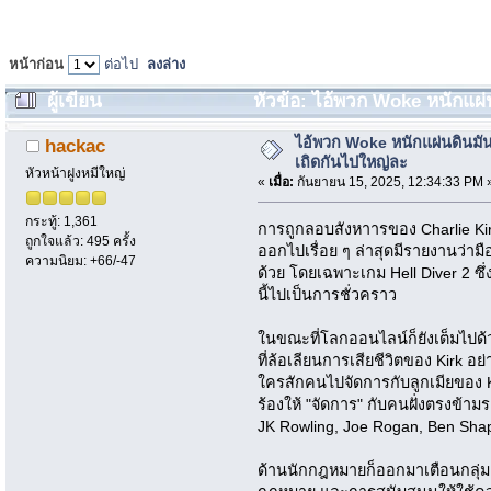
หน้าก่อน
ต่อไป
ลงล่าง
ผู้เขียน
หัวข้อ: ไอ้พวก Woke หนักแผ่
2650 ครั้ง)
ไอ้พวก Woke หนักแผ่นดินมั
hackac
เถิดกันไปใหญ่ละ
หัวหน้าฝูงหมีใหญ่
«
เมื่อ:
กันยายน 15, 2025, 12:34:33 PM 
กระทู้: 1,361
การถูกลอบสังหาารของ Charlie Kirk
ถูกใจแล้ว: 495 ครั้ง
ออกไปเรื่อย ๆ ล่าสุดมีรายงานว่า
ความนิยม: +66/-47
ด้วย โดยเฉพาะเกม Hell Diver 2 ซึ่
นี้ไปเป็นการชั่วคราว
ในขณะที่โลกออนไลน์ก็ยังเต็มไปด้ว
ที่ล้อเลียนการเสียชีวิตของ Kirk อย
ใครสักคนไปจัดการกับลูกเมียของ K
ร้องให้ "จัดการ" กับคนฝั่งตรงข้าม
JK Rowling, Joe Rogan, Ben Shap
ด้านนักกฎหมายก็ออกมาเตือนกลุ่มคนท