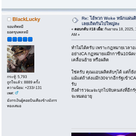
Re: ไอ้พวก Woke หนักแผ่นด
BlackLucky
เลยเถิดกันไปใหญ่ละ
จอมทัพหมี
«
ตอบกลับ #18 เมื่อ:
กันยายน 18, 2025, 
ยอดขุนพลหมี
AM »
ทำไม่ได้ครับ เพราะกฎหมายเวลาออก
อย่างCA กฏหมายแม๊กกาซีน10นัดเ
เคลื่อนย้าย หรือผลิต
ใช่ครับ คุณแอบผลิตลับๆได้ แต่ก็ยั
กระทู้: 5,793
แม้แต่ถ้าส่งแม๊ก30จากอีกรัฐเข้าC
ถูกใจแล้ว: 8889 ครั้ง
รับ
ความนิยม: +233/-131
ถึงตำรวจcaจะบุกไปจับคนส่งที่อีกรั
เพศ:
จะหมดอายุ
มังกรเงินผู้คอยบินเคียงข้างมังกร
ทองเสมอ