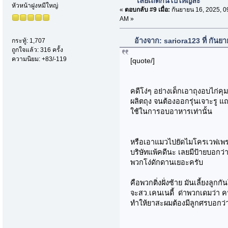
เลยเถิดกันไปใหญ่ละ
หัวหน้าฝูงหมีใหญ่
«
ตอบกลับ #9 เมื่อ:
กันยายน 16, 2025, 0
AM »
อ้างจาก: sariora123 ที่ กัน
กระทู้: 1,707
ถูกใจแล้ว: 316 ครั้ง
ความนิยม: +83/-119
[quote/]
คดีโง่ๆ อย่างเด็กเอาถุงอบไก่ค
ผลิตถุง จนต้องออกรุ่นเจาะรู แ
ใช้ในการอบอาหารเท่านั้น
หรือเอาแมวไปยัดไมโครเวฟเพราะไ
บริษัทแพ้คดีนะ เลยมีป้ายบอกว่า
พวกโง่ดักดานเยอะครับ
คือพวกติ่งฝั่งซ้าย มันเลี้ยงลูก
จะสว.เคนเนดี้ ด่าพวกเดมว่า
ทำให้ยาสะผมต้องมีลูกศรบอกว