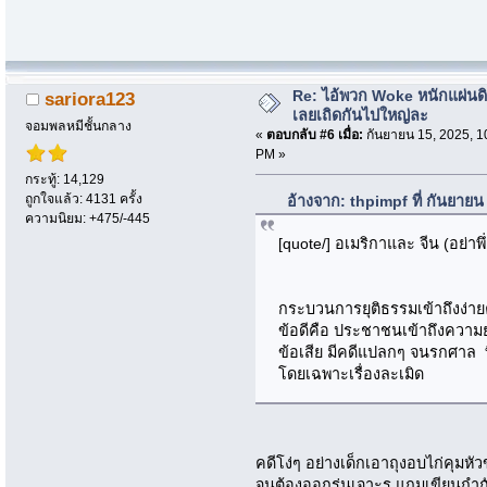
Re: ไอ้พวก Woke หนักแผ่นด
sariora123
เลยเถิดกันไปใหญ่ละ
จอมพลหมีชั้นกลาง
«
ตอบกลับ #6 เมื่อ:
กันยายน 15, 2025, 1
PM »
กระทู้: 14,129
ถูกใจแล้ว: 4131 ครั้ง
อ้างจาก: thpimpf ที่ กันยาย
ความนิยม: +475/-445
[quote/] อเมริกาและ จีน (อย่าพึ
กระบวนการยุติธรรมเข้าถึงง่าย
ข้อดีคือ ประชาชนเข้าถึงความย
ข้อเสีย มีคดีแปลกๆ จนรกศาล ท
โดยเฉพาะเรื่องละเมิด
คดีโง่ๆ อย่างเด็กเอาถุงอบไก่คุมหั
จนต้องออกรุ่นเจาะรู แถมเขียนกำก