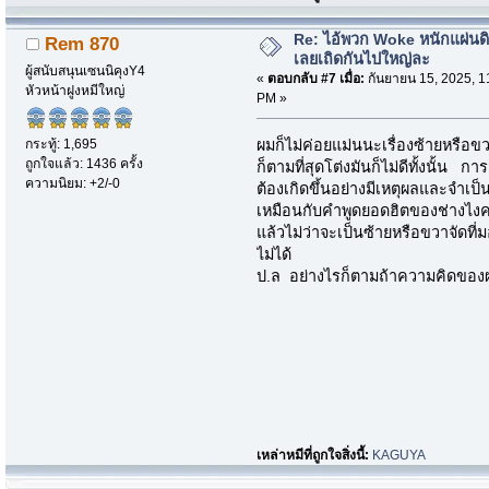
Re: ไอ้พวก Woke หนักแผ่นด
Rem 870
เลยเถิดกันไปใหญ่ละ
ผู้สนับสนุนเซนนิคุงY4
«
ตอบกลับ #7 เมื่อ:
กันยายน 15, 2025, 1
หัวหน้าฝูงหมีใหญ่
PM »
กระทู้: 1,695
ผมก็ไม่ค่อยแม่นนะเรื่องซ้ายหรื
ถูกใจแล้ว: 1436 ครั้ง
ก็ตามที่สุดโต่งมันก็ไม่ดีทั้งนั้น การ
ความนิยม: +2/-0
ต้องเกิดขึ้นอย่างมีเหตุผลและจำเป็น
เหมือนกับคำพูดยอดฮิตของช่างไงครับ
แล้วไม่ว่าจะเป็นซ้ายหรือขวาจัดที่
ไม่ได้
ป.ล อย่างไรก็ตามถ้าความคิดของผมม
เหล่าหมีที่ถูกใจสิ่งนี้:
KAGUYA