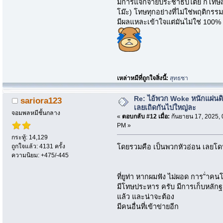
มีการแจกจ่ายประชาธิปไตย ก็โทษสื่
โม๊ะ) โทษทุกอย่างที่ไม่ใช่พฤติกรรมต
มีผลแหละเข้าใจแต่มันไม่ใช่ 100% 
เหล่าหมีที่ถูกใจสิ่งนี้:
สุทธชา
Re: ไอ้พวก Woke หนักแผ่นด
sariora123
เลยเถิดกันไปใหญ่ละ
จอมพลหมีชั้นกลาง
«
ตอบกลับ #12 เมื่อ:
กันยายน 17, 2025, 
PM »
กระทู้: 14,129
ถูกใจแล้ว: 4131 ครั้ง
โดยรวมคือ เป็นพวกหัวอ่อน เลยโด
ความนิยม: +475/-445
ที่ยูท่า หากผมฟัง ไม่ผอด การ"่า
มีโทษประหาร ครับ มีการเก็บหลักฐา
แล้ว และน่าจะต้อง
มีคนอื่นที่เข้าข่ายอีก