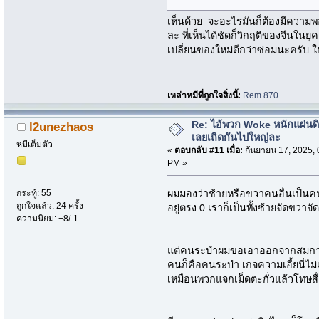
เห็นด้วย จะอะไรมันก็ต้องมีความพอ
ละ ที่เห็นได้ชัดก็วิกฤติของจีนในย
เปลี่ยนของใหม่ดีกว่าซ่อมนะครับ
เหล่าหมีที่ถูกใจสิ่งนี้:
Rem 870
Re: ไอ้พวก Woke หนักแผ่นด
l2unezhaos
เลยเถิดกันไปใหญ่ละ
หมีเต็มตัว
«
ตอบกลับ #11 เมื่อ:
กันยายน 17, 2025, 
PM »
ผมมองว่าซ้ายหรือขวาคนอื่นเป็นคนต
กระทู้: 55
ถูกใจแล้ว: 24 ครั้ง
อยู่ตรง 0 เราก็เป็นทั้งซ้ายจัดขวาจ
ความนิยม: +8/-1
แต่คนระบำผมขอเอาออกจากสมการไ
คนก็คือคนระบำ เกจความเอี้ยนี่ไม่เ
เหมือนพวกแจกเม็ดตะกั่วแล้วโทษสื่