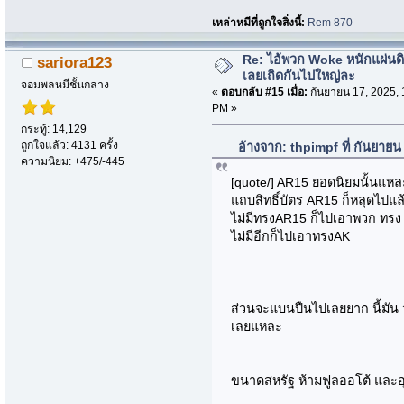
เหล่าหมีที่ถูกใจสิ่งนี้:
Rem 870
Re: ไอ้พวก Woke หนักแผ่นด
sariora123
เลยเถิดกันไปใหญ่ละ
จอมพลหมีชั้นกลาง
«
ตอบกลับ #15 เมื่อ:
กันยายน 17, 2025, 
PM »
กระทู้: 14,129
ถูกใจแล้ว: 4131 ครั้ง
อ้างจาก: thpimpf ที่ กันยาย
ความนิยม: +475/-445
[quote/] AR15 ยอดนิยมนั้นแหล
แถบสิทธิ์บัตร AR15 ก็หลุดไปแล
ไม่มีทรงAR15 ก็ไปเอาพวก ทรง 
ไม่มีอีกก็ไปเอาทรงAK
ส่วนจะแบนปืนไปเลยยาก นี้มั
เลยแหละ
ขนาดสหรัฐ ห้ามฟูลออโต้ และ