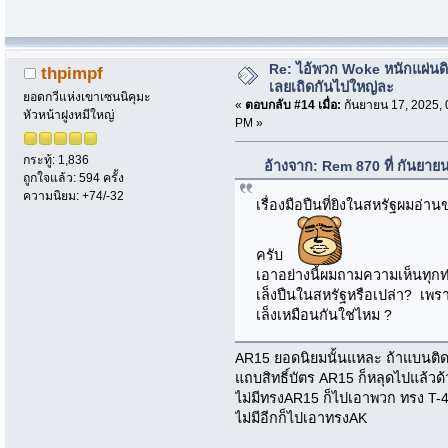
Re: ไอ้พวก Woke หนักแผ่นด
thpimpf
เลยเถิดกันไปใหญ่ละ
ยอดกวีแห่งเขาเซนนิคุมะ
«
ตอบกลับ #14 เมื่อ:
กันยายน 17, 2025, 
หัวหน้าฝูงหมีใหญ่
PM »
กระทู้: 1,836
อ้างจาก: Rem 870 ที่ กันยาย
ถูกใจแล้ว: 594 ครั้ง
ความนิยม: +74/-32
เรื่องมือปืนที่ยิงในสหรัฐผมอ่าน
ครับ
เอาอย่างนี้ผมถามความเห็นทุก
เล็งปืนในสหรัฐหรือเปล่า? เพราะค
เล็งเหมือนกันใช่ไหม ?
AR15 ยอดนิยมนั้นแหละ ถ้าแบนติด
แถบสิทธิ์บัตร AR15 ก็หลุดไปแล้วด
ไม่มีทรงAR15 ก็ไปเอาพวก ทรง T-4
ไม่มีอีกก็ไปเอาทรงAK