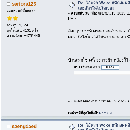
Re: ไอ้พวก Woke หนักแผ่นด
sariora123
เลยเถิดกันไปใหญ่ละ
จอมพลหมีชั้นกลาง
«
ตอบกลับ #8 เมื่อ:
กันยายน 15, 2025, 1
PM »
กระทู้: 14,129
ถูกใจแล้ว: 4131 ครั้ง
อังกฤษ ประท้วงหนัก จนตำรวจเอาไม
ความนิยม: +475/-445
ผมว่ายังไงก็คงไล่ให้นายกลาออก ซึ
บ้านเราก็ช่วงนี้ วงการผ้าเหลืองก็ไ
สปอยส์
ซ่อน
ซ่อน
:
«
แก้ไขครั้งสุดท้าย: กันยายน 15, 2025,
เหล่าหมีที่ถูกใจสิ่งนี้:
Rem 870
Re: ไอ้พวก Woke หนักแผ่นด
saengdaed