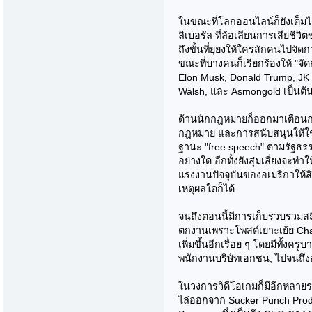
ในขณะที่โลกออนไลน์ก็ยังเต็มไป
ลิเบอรัล ที่ล้อเลียนการเสียชี
ถึงขั้นที่ยุยงให้ใครสักคนไปจัด
ขณะที่บางคนก็เรียกร้องให้ "จัด
Elon Musk, Donald Trump, JK 
Walsh, และ Asmongold เป็นต้
ด้านนักกฎหมายก็ออกมาเตือนกลุ่ม
กฎหมาย และการสนับสนุนให้ใช
ฐานะ "free speech" ตามรัฐธรร
อย่างใด อีกทั้งยังสุ่มเสี่ยงจะ
แรงงานปัจจุบันของอเมริกาให้ส
เหตุผลใดก็ได้
จนถึงตอนนี้มีการเก็บรวบรวมสถิ
ตกงานเพราะโพสต์เยาะเย้ย Char
เพิ่มขึ้นอีกเรื่อย ๆ โดยมีทั้ง
พนักงานบริษัทเอกชน, ไปจนถึงล
ในวงการวิดีโอเกมก็มีอีกหลายร
ไล่ออกจาก Sucker Punch Produc