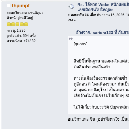
Re: ไอ้พวก Woke หนักแผ่นด
thpimpf
เลยเถิดกันไปใหญ่ละ
ยอดกวีแห่งเขาเซนนิคุมะ
«
ตอบกลับ #4 เมื่อ:
กันยายน 15, 2025, 1
หัวหน้าฝูงหมีใหญ่
PM »
กระทู้: 1,836
อ้างจาก: sariora123 ที่ กัน
ถูกใจแล้ว: 594 ครั้ง
ความนิยม: +74/-32
[quote/]
สิทธิขึ้นพื้นฐาน ของคนในแต่ล
ตัดสินประเทศอื่นเค้า
ทางนั้นคือเรื่องธรรมดาด้วยซ้ำ 
ดูอีลอน สิ โดนฟ้องรวมๆ กันเป็น
ล่าสุดน่าจะฝั่งยุโรป เป็นเคสรว
เลิกจ้างไม่เป็นธรรมไปเกือบๆ 
ไม่ได้เกี่ยวกับประวัติ ปัญหาหล
อเมริกาและ จีน (อย่าพึ่งตกใจ เป็นแ