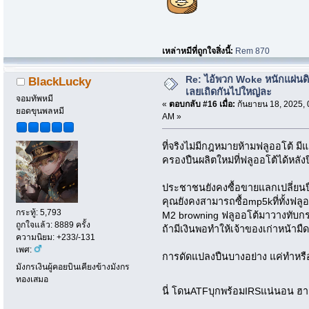
เหล่าหมีที่ถูกใจสิ่งนี้:
Rem 870
Re: ไอ้พวก Woke หนักแผ่นด
BlackLucky
เลยเถิดกันไปใหญ่ละ
จอมทัพหมี
«
ตอบกลับ #16 เมื่อ:
กันยายน 18, 2025, 
ยอดขุนพลหมี
AM »
ที่จริงไม่มีกฎหมายห้ามฟลูออโต้ 
ครองปืนผลิตใหม่ที่ฟลูออโต้ได้หลัง
ประชาชนยังคงซื้อขายแลกเปลี่ยนปื
คุณยังคงสามารถซื้อmp5kที่ทั้งฟลู
กระทู้: 5,793
M2 browning ฟลูออโต้มาวางทับกร
ถูกใจแล้ว: 8889 ครั้ง
ถ้ามีเงินพอทำให้เจ้าของเก่าหน้ามื
ความนิยม: +233/-131
เพศ:
การดัดแปลงปืนบางอย่าง แค่ทำหรื
มังกรเงินผู้คอยบินเคียงข้างมังกร
ทองเสมอ
นี่ โดนATFบุกพร้อมIRSแน่นอน ฮ