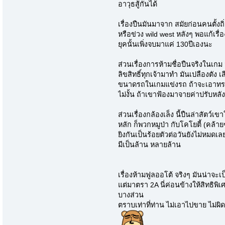
อาวุธสู้กันได้
เรื่องปืนมันมาจาก สมัยก่อนคนตั้งถิ่
หรือข่วง wild west หลังๆ พอแก้เรื่องน
ยุคนั้นเพิ่งจบมาแค่ 130ปีเองนะ
ส่วนเรื่องการห้ามชื่อปืนจริงในเกม 
ลิขสิทธิ์ทุกเจ้ามาทำ มันเปลืองตัง 
ขนาดรถในเกมแข่งรถ ถ้าจะเอาทรง
ไม่งั้น ถ้าเขาฟ้องมาจายค่าปรับหล
ส่วนเรื่องกล้องเล็ง นี้ปืนล่าสัตว
หลัก ก็พวกหมูป่า กับโคโยตี้ (คล้าย
ยิงกันเป็นร้อยตัวต่อวันยังไม่หมด
มีเป็นล้าน หลายล้าน
เรื่องห้ามฟูลออโต้ จริงๆ มันน่าจะ
แต่มาตรา 2A นี่ค่อนข้างให้สิทธิพิ
บางส่วน
ตราบเท่าที่ท่าน ไม่เอาไปขาย ไม่