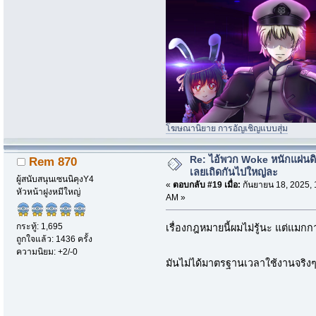
โฆษณานิยาย การอัญเชิญแบบสุ่ม
Re: ไอ้พวก Woke หนักแผ่นด
Rem 870
เลยเถิดกันไปใหญ่ละ
ผู้สนับสนุนเซนนิคุงY4
«
ตอบกลับ #19 เมื่อ:
กันยายน 18, 2025, 
หัวหน้าฝูงหมีใหญ่
AM »
กระทู้: 1,695
เรื่องกฎหมายนี้ผมไม่รู้นะ แต่แมกก
ถูกใจแล้ว: 1436 ครั้ง
ความนิยม: +2/-0
มันไม่ได้มาตรฐานเวลาใช้งานจริง