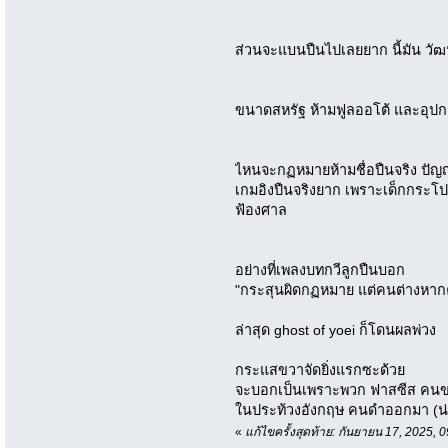
ส่วนจะแบนปืนไปเลยยาก นี้มัน 
ขนาดสหรัฐ ห้ามฟูลออโต้ และอุป
ไหนจะกฏหมายห้ามชื่อปืนจริง ปั
เกมอิงปืนจริงยาก เพราะเด็กกระโ
ฟ้องศาล
อย่างที่เพลงบทกวีลูกปืนบอก
"กระสุนผิดกฏหมาย แต่คนต่างหากคื
ล่าสุด ghost of yoei ก็โดนผลพ่วง
กระแสขวาจัดยิ่งแรกซะด้วย
จะบอกเป็นเพราะพวก ฟาสซีส คนขา
ในประท้วงอังกฤษ คนดำออกมา (น่า
«
แก้ไขครั้งสุดท้าย: กันยายน 17, 2025,