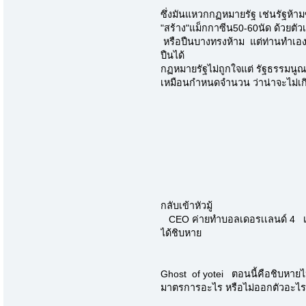
ซึ่งมันแหวกกฏหมายรัฐ เช่นรัฐห้า
"สร้าง"แม็กกาซีน50-60นัด ด้วยตัว
หรือปืนบางทรงห้าม แต่ท่านทำเอ
ปืนได้
กฏหมายรัฐไม่ถูกใจแต่ รัฐธรรมนู
เหมือนกำหนดจำนวน ว่าน่าจะไม่เก
กลับเข้าหัวมู้
CEO ค่ายทำบอลเดอรเเลนด์ 4 เหมื
ได้ชิบหาย
Ghost of yotei ตอนนี้คือชิบหายไ
มาตรการอะไร หรือไม่ออกตัวอะไร เร