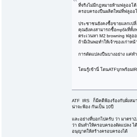
ที่จริงไม่มีกฎหมายห้ามฟลูออโต
ครอบครองปืนผลิตใหม่ที่ฟลูออโต
ประชาชนยังคงซื้อขายแลกเปลี่ย
คุณยังคงสามารถซื้อmp5kที่ทั้งฟ
ตระเวนหา M2 browning ฟลูออโ
ถ้ามีเงินพอทำให้เจ้าของเก่าหน
การดัดแปลงปืนบางอย่าง แค่ทำ
โดนรู้เข้านี่ โดนATFบุกพร้อม
ATF IRS ก็มีคดีฟ้องร้องกับฝั่ง
น่าจะฟ้อง กันเป็น 10ปี
และอย่างที่บอกไปครับ ว่า มาตรา2Aฝ
ว่า มันทำให้ครอบครองดัดแปลง ได้ 
อนุญาตให้สร้างครอบครองได้