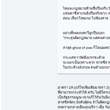
ไหนจะกฏหมายห้ามชื่อปืนจริง 
แฟนตาซีหาเกมอิงปืนจริงยาก เ
สอน เสือกโทษเกม ไปฟ้องศาล
อย่างที่เพลงบทกวีลูกปืนบอก
"กระสุนผิดกฏหมาย แต่คนต่างหา
ล่าสุด ghost of yoei ก็โดนผลพ่
กระแสขวาจัดยิ่งแรกซะด้วย
จะบอกเป็นเพราะพวก ฟาสซีส ค
ในประท้วงอังกฤษ คนดำออกมา (น
มาตรา 2A (แก้ไขเพิ่มเติมมาตรา 2
ที่สามารถกระทำได้ ครับ ไม่มีใครเป
เป็นรัฐธรรมนูณ เขาแก้ไว้กันวันนึ
ฟาสซิสจัดๆ บังคับผุ้คน จำไม่ผิดก
สงครามกลางเมืองอเมริกา เมื่อ ร้อย 2