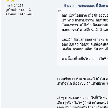
กระทู้: 14,129
อ้างจาก: Nekosama ที่ สิงห
ถูกใจแล้ว: 4131 ครั้ง
ความนิยม: +475/-445
ตอนนี้เหนื่อยมาก เมื่อคืนรองบ
เดินทางเขาตามจารางเดิมทำ8ชั่
โดนผู้จัการไม่ให้เข้าเนื่องจา
บอกตารางไมาเปลี่ยน เจ้าตัวเล
แถมอีก มีคนลาออกเพราะทะเลาะ
ออกไปแล้วเกือบหมดเหลือคนเด
เองก็จะลาออกเหมือนกัน ตอนนี้ท
ทางนี้เองก็จะยื่นใบลาออกวันที
ระบบจักการ ห่วย จะแบกไว้ทำไม ค
เท่าที่จำได้ คือระบบ ร้านห่วยมาก 
จริงๆ เคยเจอแบบว่า อะไรก็ดีไปหมด
เดียว (จริงๆ ไม่ใช่ผู้ถือด้วยโดยตรง
จดทะเบียนถูกต้องมีหลักฐานใครถือห