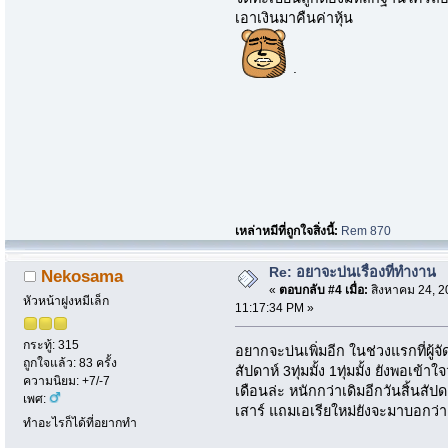
เอาเงินมาคืนค่าหุ้น
.
เหล่าหมีที่ถูกใจสิ่งนี้:
Rem 870
Re: อยาจะบ่นเรื่องที่ทำงาน
Nekosama
«
ตอบกลับ #4 เมื่อ:
สิงหาคม 24, 2
หัวหน้าฝูงหมีเล็ก
11:17:34 PM »
กระทู้: 315
อยากจะบ่นเพิ่มอีก ในช่วงแรกที่ผู้
ถูกใจแล้ว: 83 ครั้ง
สัปดาห์ 3ทุ่มมั้ง 1ทุ่มมั้ง ยังพอเข้
ความนิยม: +7/-7
เดือนล่ะ หนักกว่าเดิมอีกวันสิ้นสั
เพศ:
เสาร์ แถมเอเรียใหม่ยังจะมาบอกว่า 
ทำอะไรก็ได้ที่อยากทำ