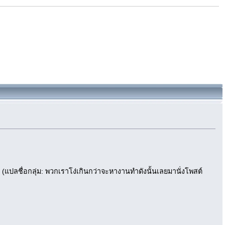
ngs (แปลชื่อกลุ่ม: พวกเราโง่เกินกว่าจะหางานทำดังนั้นเลยมานั่งโพสต์