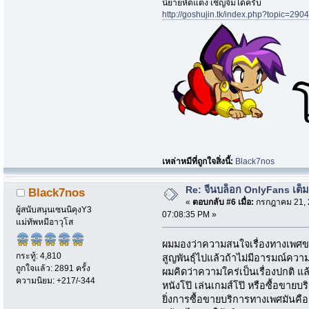
นิยายหัดแต่ง เชิญจิ้มได้ครับ
http://goshujin.tk/index.php?topic=2904
เหล่าหมีที่ถูกใจสิ่งนี้:
Black7nos
Re: จีนบล็อก OnlyFans เต็ม
Black7nos
«
ตอบกลับ #6 เมื่อ:
กรกฎาคม 21, 
ผู้สนับสนุนเซนนิคุงY3
07:08:35 PM »
แม่ทัพหมีอาวุโส
ผมมองว่าความสนใจเรื่องทางเพศของม
กระทู้: 4,810
สูญพันธุ์ไปแล้วถ้าไม่มีอารมณ์ควา
ถูกใจแล้ว: 2891 ครั้ง
ผมคิดว่าความใคร่เป็นเรื่องปกติ แล
ความนิยม: +217/-344
หนังโป๊ เล่นเกมส์โป๊ หรือซื้อขา
ยิ่งการซื้อขายบริการทางเพศมันคือ