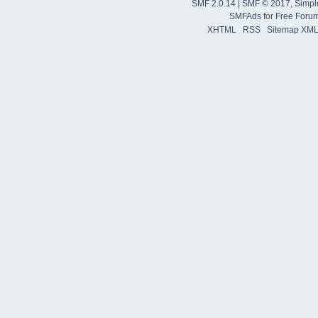
SMF 2.0.14
|
SMF © 2017
,
Simpl
SMFAds
for
Free Foru
XHTML
RSS
Sitemap XM