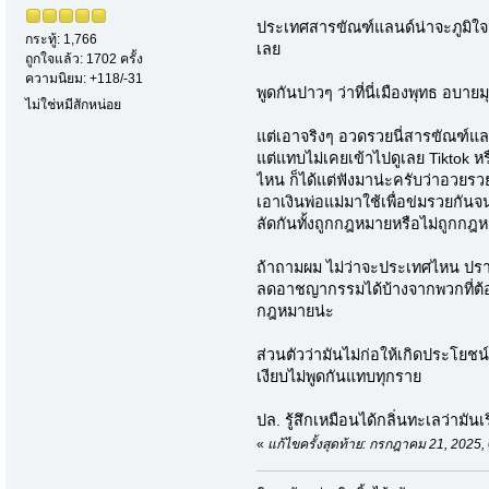
ประเทศสารขัณฑ์แลนด์น่าจะภูมิใ
กระทู้: 1,766
เลย
ถูกใจแล้ว: 1702 ครั้ง
ความนิยม: +118/-31
พูดกันปาวๆ ว่าที่นี่เมืองพุทธ อบายม
ไม่ใช่หมีสักหน่อย
แต่เอาจริงๆ อวดรวยนี่สารขัณฑ์แล
แต่แทบไม่เคยเข้าไปดูเลย Tiktok หรื
ไหน ก็ได้แต่ฟังมาน่ะครับว่าอวยรว
เอาเงินพ่อแม่มาใช้เพื่อข่มรวยกันจน
ลัดกันทั้งถูกกฎหมายหรือไม่ถูกกฎ
ถ้าถามผม ไม่ว่าจะประเทศไหน ปร
ลดอาชญากรรมได้บ้างจากพวกที่ต
กฎหมายน่ะ
ส่วนตัวว่ามันไม่ก่อให้เกิดประโยช
เงียบไม่พูดกันแทบทุกราย
ปล. รู้สึกเหมือนได้กลิ่นทะเลว่ามัน
«
แก้ไขครั้งสุดท้าย: กรกฎาคม 21, 2025