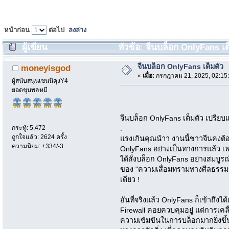
หน้าก่อน
ต่อไป
ลงล่าง
ผู้เขียน
หัวข้อ: จีนบล็อก OnlyFans เต็
จีนบล็อก OnlyFans เต็มตัว
moneyisgod
«
เมื่อ:
กรกฎาคม 21, 2025, 02:15
ผู้สนับสนุนเซนนิคุงY4
ยอดขุนพลหมี
จีนบล็อก OnlyFans เต็มตัว เปรีย
กระทู้: 5,472
.
ถูกใจแล้ว: 2624 ครั้ง
แรงเกินคุณน้าา งานนี้ชาวจีนคงต
ความนิยม: +334/-3
OnlyFans อย่างเป็นทางการแล้ว เพ
ได้สั่งบล็อก OnlyFans อย่างสมบูร
ของ "ความเสื่อมทรามทางศีลธรรมข
เดียว !
.
อันที่จริงแล้ว OnlyFans ก็เข้าถึงไ
Firewall คอยควบคุมอยู่ แต่การเคลื
ความเข้มข้นในการบล็อกมากยิ่งขึ้