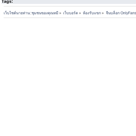
Tags:
เว็บไซต์นายท่าน::ชุมชนของคุณหมี
»
เว็บบอร์ด
»
ห้องรับแขก
»
จีนบล็อก OnlyFans 