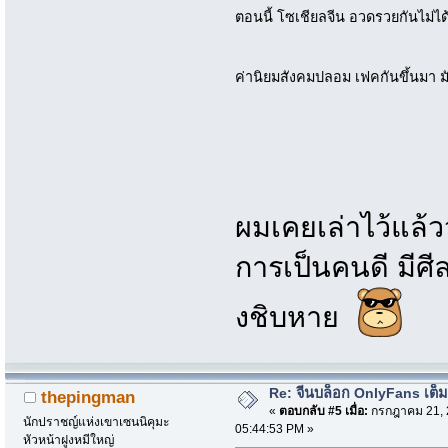
ตอนนี้ โซเชียลจีน อวดรวยกันไม่ไ
ค่านิยมสังคมปลอม เฟคกันขึ้นมา ม
ผมเคยเล่าไว้แล้
การเป็นคนดี มีศี
งชิบหาย
Re: จีนบล็อก OnlyFans เต็ม
thepingman
«
ตอบกลับ #5 เมื่อ:
กรกฎาคม 21, 
นักปราชญ์แห่งเขาเซนนิคุมะ
05:44:53 PM »
หัวหน้าฝูงหมีใหญ่