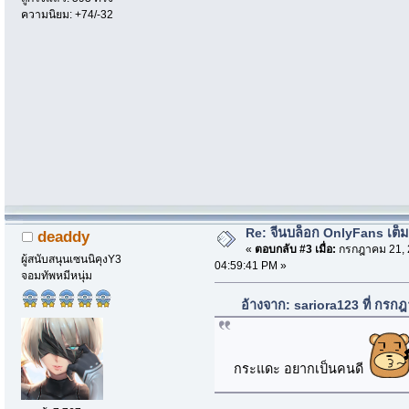
ความนิยม: +74/-32
Re: จีนบล็อก OnlyFans เต็ม
deaddy
«
ตอบกลับ #3 เมื่อ:
กรกฎาคม 21, 
ผู้สนับสนุนเซนนิคุงY3
04:59:41 PM »
จอมทัพหมีหนุ่ม
อ้างจาก: sariora123 ที่ กรก
กระแดะ อยากเป็นคนดี