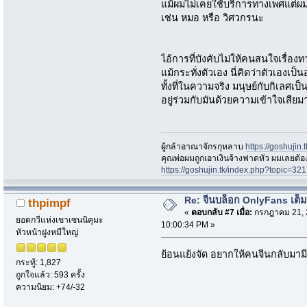
แม้ผมไม่เคยใช้บริการทางเพศแต่ผมคิ
เช่น หมอ หรือ วิศวกรนะ
ไอ้การที่บังคับไม่ให้คนสนใจเรื่อ
แม้กระทั่งตัวเอง นี่คิดว่าตัวเองเป็
ทั้งที่ในความจริง มนุษย์กับกิเลศเป็
อยู่ร่วมกับมันด้วยความเข้าใจเสียม
ผู้กล้าอาณาจักรกุหลาบ
https://goshujin
ึคุณพ่อผมถูกเอาเงินจ้างฟาดหัว ผมเลยต้
https://goshujin.tk/index.php?topic
Re: จีนบล็อก OnlyFans เต็ม
thpimpf
«
ตอบกลับ #7 เมื่อ:
กรกฎาคม 21, 
ยอดกวีแห่งเขาเซนนิคุมะ
10:00:34 PM »
หัวหน้าฝูงหมีใหญ่
ย้อนแย้งจัด อยากให้คนจีนกลับมามีล
กระทู้: 1,827
ถูกใจแล้ว: 593 ครั้ง
ความนิยม: +74/-32