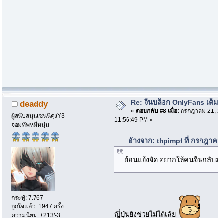
Re: จีนบล็อก OnlyFans เต็ม
deaddy
«
ตอบกลับ #8 เมื่อ:
กรกฎาคม 21, 
ผู้สนับสนุนเซนนิคุงY3
11:56:49 PM »
จอมทัพหมีหนุ่ม
อ้างจาก: thpimpf ที่ กรกฎา
ย้อนแย้งจัด อยากให้คนจีนกลับม
กระทู้: 7,767
ถูกใจแล้ว: 1947 ครั้ง
ญี่ปุ่นยังช่วยไม่ได้เล้ย
ความนิยม: +213/-3