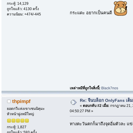
กระทู้: 14,129
ถูกใจแล้ว: 4130 ครั้ง
กระแดะ อยากเป็นคนดี
ความนิยม: +474/-445
เหล่าหมีที่ถูกใจสิ่งนี้:
Black7nos
Re: จีนบล็อก OnlyFans เต็ม
thpimpf
«
ตอบกลับ #2 เมื่อ:
กรกฎาคม 21, 
ยอดกวีแห่งเขาเซนนิคุมะ
04:50:27 PM »
หัวหน้าฝูงหมีใหญ่
ทางตะวันตกก็มาถึงจุดอิ่มตัวละ แ
กระทู้: 1,827
ถูกใจแล้ว: 593 ครั้ง