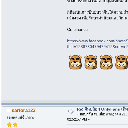
ทางการปักกิ่ง เพื่อควบคุมอิทธิพล
.
ก็ถือเป็นการยืนยันว่าจีนให้ความส
เข้มงวด เพื่อรักษาค่านิยมและวั
.
Cr. binance
https://www.facebook.com/photo/
fbid=1286730479479412&set=a
Re: จีนบล็อก OnlyFans เต็ม
sariora123
«
ตอบกลับ #1 เมื่อ:
กรกฎาคม 21, 
จอมพลหมีชั้นกลาง
02:52:57 PM »