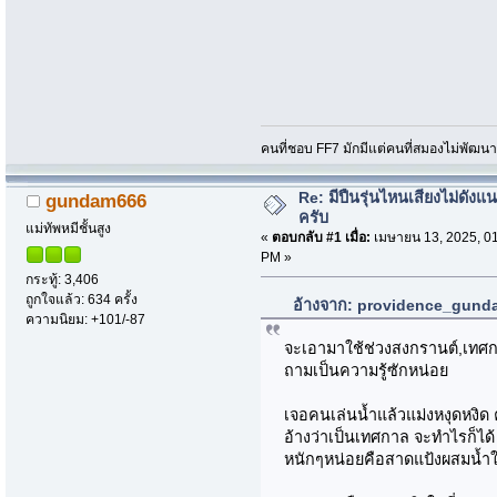
คนที่ชอบ FF7 มักมีแต่คนที่สมองไม่พัฒน
Re: มีปืนรุ่นไหนเสียงไม่ดังแน
gundam666
ครับ
แม่ทัพหมีชั้นสูง
«
ตอบกลับ #1 เมื่อ:
เมษายน 13, 2025, 0
PM »
กระทู้: 3,406
ถูกใจแล้ว: 634 ครั้ง
อ้างจาก: providence_gundam
ความนิยม: +101/-87
จะเอามาใช้ช่วงสงกรานต์,เทศกา
ถามเป็นความรู้ซักหน่อย
เจอคนเล่นน้ำแล้วแม่งหงุดหงิด ค
อ้างว่าเป็นเทศกาล จะทำไรก็ได้ 
หนักๆหน่อยคือสาดแป้งผสมน้ำใส