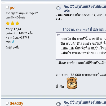
Re: มีปืนรุ่นไหนเสียงไม่ดังแน
pol
ครับ
สาวกผู้สนับสนุนเซนนิคุง2Y
«
ตอบกลับ #10 เมื่อ:
เมษายน 14, 2025, 
จอมทัพหมีชั้นสูง
PM »
กระทู้: 17,441
อ้างจาก: thpimpf ที่ เมษายน
ถูกใจแล้ว: 14062 ครั้ง
ความนิยม: +377/-7
ออกใบ ปืน ยากปีนี้ นายกฝึกงาน
เพศ:
ปืน แบบผักชีโรยหน้า ขอไปที่ 
นักอู้มือหนึ่ง
แปลงแบงค์กันทั้งนั้น กับปืน ไ
แม่นยำ ตามสภาพช่างและอุปก
เมื่อสัปดาห์ก่อนผมไปที่ร้านปืนเจ
จากราคา 78,000 บาทกลายเป็นแ
ทั่วกัน
Re: มีปืนรุ่นไหนเสียงไม่ดังแน
deaddy