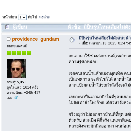
หน้าก่อน
ต่อไป
ลงล่าง
ผู้เขียน
หัวข้อ: มีปืนรุ่นไหนเสียงไม่ดั
มีปืนรุ่นไหนเสียงไม่ดังแนะนำม
providence_gundam
«
เมื่อ:
เมษายน 13, 2025, 01:47:4
ยอดขุนพลหมี
จะเอามาใช้ช่วงสงกรานต์,เทศกาลต่
ความรู้ซักหน่อย
เจอคนเล่นน้ำแล้วแม่งหงุดหงิด คนพว
เป็นเทศกาล จะทำไรก็ได้ สาดน้ำใส่
กระทู้: 5,051
สาดแป้งผสมน้ำใส่รถกำลังวิ่งจนไม
ถูกใจแล้ว: 1614 ครั้ง
ความนิยม: +348/-417
เลยกะหาปืนเอามายิงในที่ๆคนเยอะๆ
เพศ:
ไม่ดังเท่าลำโพงก็พอ เดี๋ยวหาจังหวะ
จริงอยู่ว่าไม่ออกจากบ้านดีที่สุด 
ตัวครับ ส่วนมีด ดีก็จริง แต่เท่า
หลายจังหวะชักมีดออกมา คนก่อเหตุ