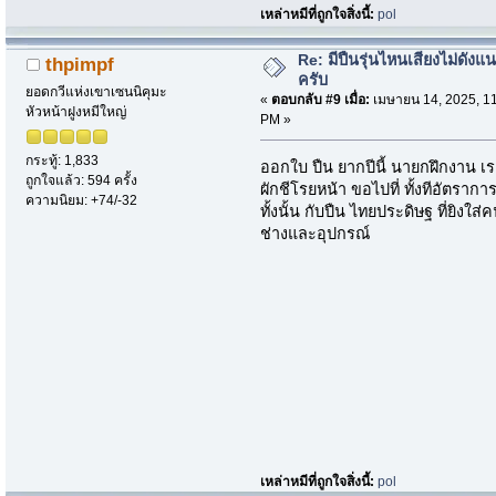
เหล่าหมีที่ถูกใจสิ่งนี้:
pol
Re: มีปืนรุ่นไหนเสียงไม่ดังแน
thpimpf
ครับ
ยอดกวีแห่งเขาเซนนิคุมะ
«
ตอบกลับ #9 เมื่อ:
เมษายน 14, 2025, 1
หัวหน้าฝูงหมีใหญ่
PM »
กระทู้: 1,833
ออกใบ ปืน ยากปีนี้ นายกฝึกงาน เ
ถูกใจแล้ว: 594 ครั้ง
ผักชีโรยหน้า ขอไปที่ ทั้งทีอัตร
ความนิยม: +74/-32
ทั้งนั้น กับปืน ไทยประดิษฐ ที่ยิ
ช่างและอุปกรณ์
เหล่าหมีที่ถูกใจสิ่งนี้:
pol