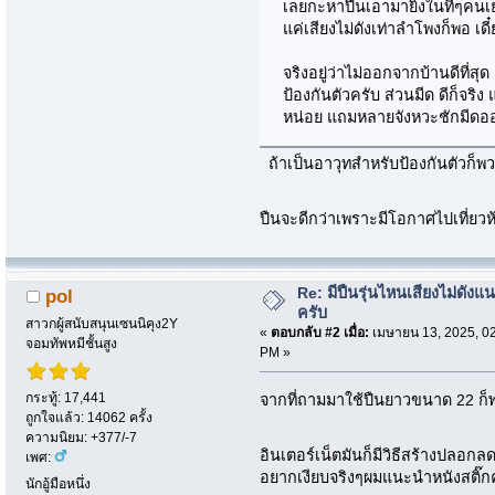
เลยกะหาปืนเอามายิงในที่ๆคนเย
แค่เสียงไม่ดังเท่าลำโพงก็พอ เดี
จริงอยู่ว่าไม่ออกจากบ้านดีที่ส
ป้องกันตัวครับ ส่วนมีด ดีก็จร
หน่อย แถมหลายจังหวะชักมีดออก
ถ้าเป็นอาวุทสำหรับป้องกันตัวก็พว
ปืนจะดีกว่าเพราะมีโอกาศไปเที่ยวห
Re: มีปืนรุ่นไหนเสียงไม่ดังแน
pol
ครับ
สาวกผู้สนับสนุนเซนนิคุง2Y
«
ตอบกลับ #2 เมื่อ:
เมษายน 13, 2025, 0
จอมทัพหมีชั้นสูง
PM »
กระทู้: 17,441
จากที่ถามมาใช้ปืนยาวขนาด 22 ก็พ
ถูกใจแล้ว: 14062 ครั้ง
ความนิยม: +377/-7
อินเตอร์เน็ตมันก็มีวิธีสร้างปลอกลด
เพศ:
อยากเงียบจริงๆผมแนะนำหนังสติ๊กคร
นักอู้มือหนึ่ง