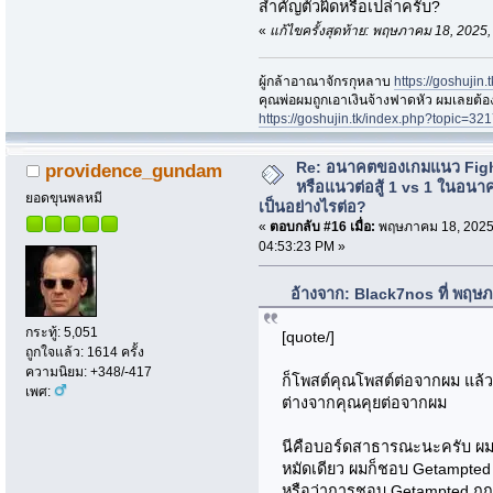
สำคัญตัวผิดหรือเปล่าครับ?
«
แก้ไขครั้งสุดท้าย: พฤษภาคม 18, 2025
ผู้กล้าอาณาจักรกุหลาบ
https://goshujin
ึคุณพ่อผมถูกเอาเงินจ้างฟาดหัว ผมเลยต้
https://goshujin.tk/index.php?topic
Re: อนาคตของเกมแนว Fig
providence_gundam
หรือแนวต่อสู้ 1 vs 1 ในอนา
ยอดขุนพลหมี
เป็นอย่างไรต่อ?
«
ตอบกลับ #16 เมื่อ:
พฤษภาคม 18, 2025
04:53:23 PM »
อ้างจาก: Black7nos ที่ พฤษ
กระทู้: 5,051
[quote/]
ถูกใจแล้ว: 1614 ครั้ง
ความนิยม: +348/-417
ก็โพสต์คุณโพสต์ต่อจากผม แล้วคุ
เพศ:
ต่างจากคุณคุยต่อจากผม
นีคือบอร์ดสาธารณะนะครับ ผมแ
หมัดเดียว ผมก็ชอบ Getampted
หรือว่าการชอบ Getampted ถู