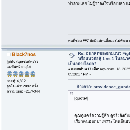
ทำลายเลย ไม่รู้ว่าจงใจหรือเปล่า แ
คนที่ชอบ FF7 มักมีแต่คนที่สมองไม่พัฒน
Re: อนาคตของเกมแนว Fig
Black7nos
หรือแนวต่อสู้ 1 vs 1 ในอนา
ผู้สนับสนุนเซนนิคุงY3
เป็นอย่างไรต่อ?
แม่ทัพหมีอาวุโส
«
ตอบกลับ #17 เมื่อ:
พฤษภาคม 18, 2025
05:28:17 PM »
กระทู้: 4,812
ถูกใจแล้ว: 2892 ครั้ง
อ้างจาก: providence_gunda
ความนิยม: +217/-344
[quote/]
คุณดูแคร์ความรู้สึก ดูจริงจังก
เรียกคนออกมาเพราะโดนอีแอ