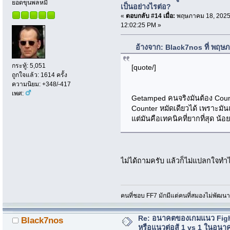
ยอดขุนพลหมี
เป็นอย่างไรต่อ?
«
ตอบกลับ #14 เมื่อ:
พฤษภาคม 18, 2025
12:02:25 PM »
อ้างจาก: Black7nos ที่ พฤษ
กระทู้: 5,051
[quote/]
ถูกใจแล้ว: 1614 ครั้ง
ความนิยม: +348/-417
เพศ:
Getamped คนจริงมันต้อง Counte
Counter หมัดเดียวได้ เพราะมัน
แต่มันคือเทคนิคที่ยากที่สุด 
ไม่ได้ถามครับ แล้วก็ไม่แปลกใจทำ
คนที่ชอบ FF7 มักมีแต่คนที่สมองไม่พัฒน
Re: อนาคตของเกมแนว Fig
Black7nos
หรือแนวต่อสู้ 1 vs 1 ในอนา