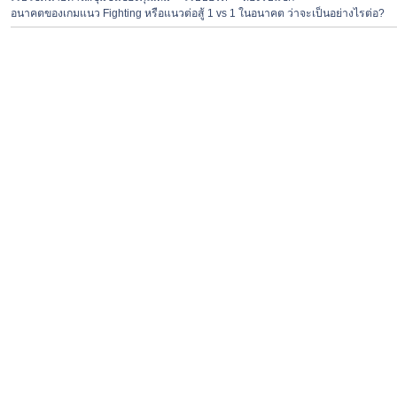
อนาคตของเกมแนว Fighting หรือแนวต่อสู้ 1 vs 1 ในอนาคต ว่าจะเป็นอย่างไรต่อ?