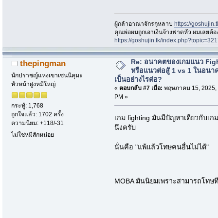
ผู้กล้าอาณาจักรกุหลาบ
https://goshujin
ึคุณพ่อผมถูกเอาเงินจ้างฟาดหัว ผมเลยต้
https://goshujin.tk/index.php?topic
Re: อนาคตของเกมแนว Fig
thepingman
หรือแนวต่อสู้ 1 vs 1 ในอนา
นักปราชญ์แห่งเขาเซนนิคุมะ
เป็นอย่างไรต่อ?
หัวหน้าฝูงหมีใหญ่
«
ตอบกลับ #7 เมื่อ:
พฤษภาคม 15, 2025, 
PM »
กระทู้: 1,768
ถูกใจแล้ว: 1702 ครั้ง
เกม fighting มันมีปัญหาเดียวกับเก
ความนิยม: +118/-31
นึงครับ
ไม่ใช่หมีสักหน่อย
นั่นคือ "แพ้แล้วโทษคนอื่นไม่ได้"
MOBA มันนิยมเพราะสามารถโทษท