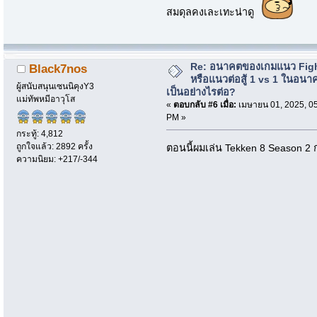
สมดุลคงเละเทะน่าดู
Re: อนาคตของเกมแนว Fig
Black7nos
หรือแนวต่อสู้ 1 vs 1 ในอนา
ผู้สนับสนุนเซนนิคุงY3
เป็นอย่างไรต่อ?
แม่ทัพหมีอาวุโส
«
ตอบกลับ #6 เมื่อ:
เมษายน 01, 2025, 0
PM »
กระทู้: 4,812
ถูกใจแล้ว: 2892 ครั้ง
ตอนนี้ผมเล่น Tekken 8 Season 2 
ความนิยม: +217/-344