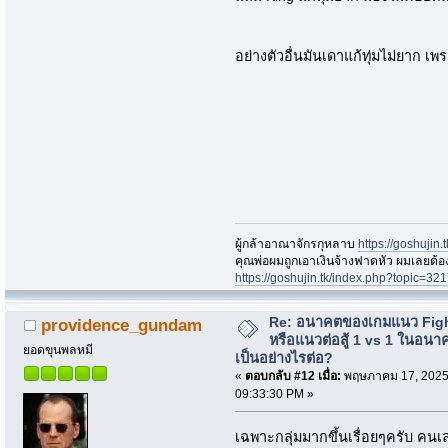
อย่างตัวอื่นมันเดาแก้ทุ่มไม่ยาก เพ
ผู้กล้าอาณาจักรกุหลาบ
https://goshujin
ึคุณพ่อผมถูกเอาเงินจ้างฟาดหัว ผมเลยต้
https://goshujin.tk/index.php?topic
Re: อนาคตของเกมแนว Fig
providence_gundam
หรือแนวต่อสู้ 1 vs 1 ในอนา
ยอดขุนพลหมี
เป็นอย่างไรต่อ?
«
ตอบกลับ #12 เมื่อ:
พฤษภาคม 17, 2025
09:33:30 PM »
เฉพาะกลุ่มมากขึ้นเรื่อยๆครับ คนเ