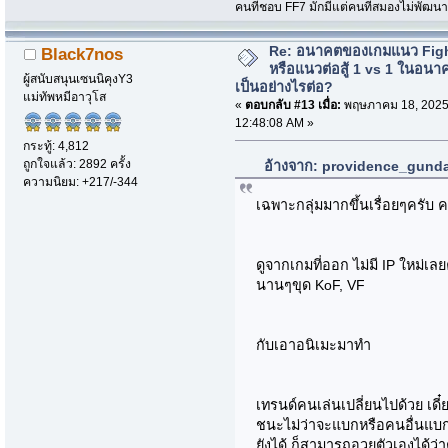
คนที่ชอบ FF7 มักมีแต่คนที่สมองไม่พัฒน
Re: อนาคตของเกมแนว Fig
Black7nos
หรือแนวต่อสู้ 1 vs 1 ในอนา
ผู้สนับสนุนเซนนิคุงY3
เป็นอย่างไรต่อ?
แม่ทัพหมีอาวุโส
«
ตอบกลับ #13 เมื่อ:
พฤษภาคม 18, 2025
12:48:08 AM »
กระทู้: 4,812
ถูกใจแล้ว: 2892 ครั้ง
อ้างจาก: providence_gunda
ความนิยม: +217/-344
เฉพาะกลุ่มมากขึ้นเรื่อยๆครับ 
ดูจากเกมที่ออก ไม่มี IP ใหม่เ
นานๆขุด KoF, VF
กับเอาอนิเมะมาทำ
เทรนด์คนเล่นเปลี่ยนไปด้วย เดี๋
ชนะไม่ว่าจะแบกหรือคนอื่นแบก 
ยังได้ ก็สามารถอวยตัวเองได้ว่า