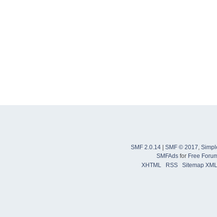
SMF 2.0.14
|
SMF © 2017
,
Simpl
SMFAds
for
Free Foru
XHTML
RSS
Sitemap XM