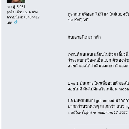
กระทู้: 5,051
ถูกใจแล้ว: 1614 ครั้ง
ดูจากเกมที่ออก ไม่มี IP ใหม่เลยค
ความนิยม: +348/-417
ขุด KoF, VF
เพศ:
กับเอาอนิเมะมาทำ
เทรนด์คนเล่นเปลี่ยนไปด้วย เดี๋ยว
ว่าจะแบกหรือคนอื่นแบก ตัวเองห่วย
อวยตัวเองได้ว่าตัวเองแบก ตัวเองเก
1 vs 1 มันเกาะใครเพื่ออวยตัวเองไม
จอยไม่ดี มันไม่ดีต่อใจเหมือน mob
ปล.ผมชอบแบบ getamped มากกว่
มากกว่าบวกตรงๆ สนุกกว่า แนว fig
«
แก้ไขครั้งสุดท้าย: พฤษภาคม 17, 202