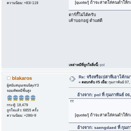
[quote/] ถ้าจะสาดใส่คนดำให้กล
ความนิยม: +83/-119
ดาร์กี้ไม่ได้ครับ
เค้าบอกอยู่ ดำแต่ดี
เหล่าหมีที่ถูกใจสิ่งนี้:
pol
Re: จริงหรือเปล่าที่เอาโค้ก
blakaros
«
ตอบกลับ #5 เมื่อ:
กุมภาพันธ์ 07,
ผู้สนับสนุนเซนนิคุงY3
จอมทัพหมีชั้นสูง
อ้างจาก: pol ที่ กุมภาพันธ์ 
กระทู้: 18,479
ถูกใจแล้ว: 6855 ครั้ง
[quote/] ถ้าจะสาดใส่คนดำให้กล
ความนิยม: +286/-9
อ้างจาก: saengdaed ที่ กุมภ