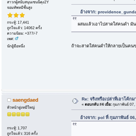
สาวกผู้สนับสนุนเซนนิคุง2Y
จอมทัพหมีชั้นสูง
อ้างจาก: providence_gundam
กระทู้: 17,441
ผสมแล้วเอาไปสาดใส่คนดำ มันจะ
ถูกใจแล้ว: 14062 ครั้ง
ความนิยม: +377/-7
เพศ:
ถ้าจะสาดใส่คนดำให้กลายเป็นคนขาวใ
นักอู้มือหนึ่ง
Re: จริงหรือเปล่าที่เอาโค้ก
saengdaed
«
ตอบกลับ #4 เมื่อ:
กุมภาพันธ์ 07,
หัวหน้าฝูงหมีใหญ่
อ้างจาก: pol ที่ กุมภาพันธ์ 
กระทู้: 1,707
ถูกใจแล้ว: 316 ครั้ง