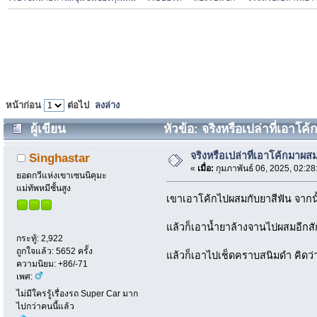
หน้าก่อน
ต่อไป
ลงล่าง
ผู้เขียน
หัวข้อ: จริงหรือเปล่าที่เอาโค
จริงหรือเปล่าที่เอาโค้กมาผส
Singhastar
«
เมื่อ:
กุมภาพันธ์ 06, 2025, 02:2
ยอดกวีแห่งเขาเซนนิคุมะ
แม่ทัพหมีชั้นสูง
เขาเอาโค้กไปผสมกับยาสีฟัน จากนั
แล้วก็เอาน้ำยาล้างจานไปผสมอีกสัก
กระทู้: 2,922
ถูกใจแล้ว: 5652 ครั้ง
แล้วก็เอาไปเช็ดคราบสนิมดำ คิดว่า
ความนิยม: +86/-71
เพศ:
ไม่มีใครรู้เรื่องรถ Super Car มาก
ไปกว่าคนนี้แล้ว