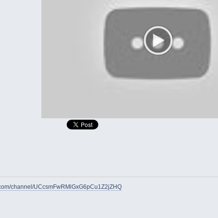
be.com/channel/UCcsmFwRMlGxG6pCu1Z2jZHQ