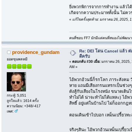
ยิ่งพวกพิการจากการทำงาน แล้วได้ค
เกิดจากความประมาททั้งนั้น ไม่ควรไ
«
แก้ไขครั้งสุดท้าย: มกราคม 26, 2025
คนที่ชอบ FF7 มักมีแต่คนที่สมองไม่พัฒน
Re: DEI โดน Cancel แล้ว ต
providence_gundam
ดีครับ
ยอดขุนพลหมี
«
ตอบกลับ #30 เมื่อ:
มกราคม 26, 2025, 
AM »
ไอ้พวกอ้วนนี่ก็รกโลก ภาระสังคม ว
หาย แถมมีเสียงกรนแทรกเป็นช่วงๆ 
ดังสู้กับเสียงในโรงหนัง ขนาดเดินไ
กระทู้: 5,051
ทำไม่ได้ น่าจะทำไม่ได้แหละ) ไอ้
ถูกใจแล้ว: 1614 ครั้ง
สิทธิ์ อยู่แต่ในบ้านไป ไม่ก็ออกก
ความนิยม: +348/-417
เพศ:
ตอนเดินเข้าไปบอก เหม็นเปรี้ยวทะ
จริงๆสินะ ไอ้พวกอ้วนเหม็นเปรี้ยวเน