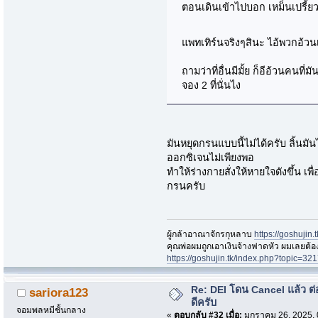
ตอนเดินเข้าไปบอก เหม็นเปรี้ย
แพทเทิร์นจริงๆสินะ ไอ้พวกอ้วนเ
ถามว่าที่อื่นมีมั้ย ก็อีอ้วนคนที่
จอง 2 ที่นั่นไง
มันหยุดกรนแบบนี้ไม่ได้ครับ ลิ้นม
ออกซิเจนไม่เพียงพอ
ทำให้ร่างกายสั่งให้หายใจดังขึ้น เ
กรนครับ
ผู้กล้าอาณาจักรกุหลาบ
https://goshujin
ึคุณพ่อผมถูกเอาเงินจ้างฟาดหัว ผมเลยต้
https://goshujin.tk/index.php?topic
Re: DEI โดน Cancel แล้ว ต
sariora123
ดีครับ
จอมพลหมีชั้นกลาง
«
ตอบกลับ #32 เมื่อ:
มกราคม 26, 2025, 