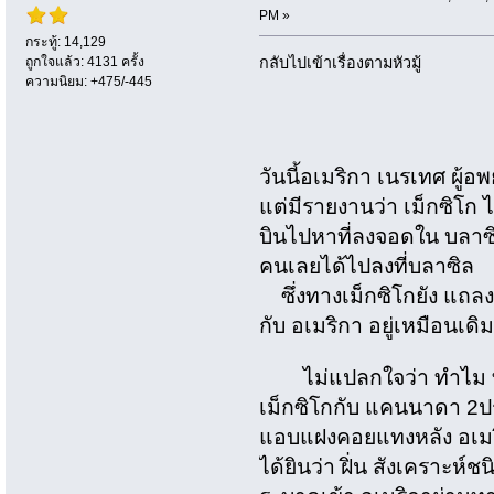
PM »
กระทู้: 14,129
ถูกใจแล้ว: 4131 ครั้ง
กลับไปเข้าเรื่องตามหัวมู้
ความนิยม: +475/-445
วันนี้อเมริกา เนรเทศ ผู
แต่มีรายงานว่า เม็กซิโก 
บินไปหาที่ลงจอดใน บลาซ
คนเลยได้ไปลงที่บลาซิล
ซึ่งทางเม็กซิโกยัง แถลงว
กับ อเมริกา อยู่เหมือนเดิ
ไม่แปลกใจว่า ทำไม ทรั
เม็กซิโกกับ แคนนาดา 2ปร
แอบแฝงคอยแทงหลัง อเมริก
ได้ยินว่า ฝิ่น สังเคราะห์ช