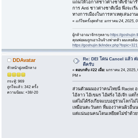
แถมให้โอกาสชาวต่างชาติเข้ามารั
การ Anti ชาวต่างชาติเนี่ย พึ่งจะเริ
ทางการเมืองในการหาเหตุเล่นงานศ
«
แก้ไขครั้งสุดท้าย: มกราคม 24, 2025,
ผู้กล้าอาณาจักรกุหลาบ
https://goshujin
ึคุณพ่อผมถูกเอาเงินจ้างฟาดหัว ผมเลยต้
https://goshujin.tk/index.php?topic
Re: DEI โดน Cancel แล้ว ต
DDAvatar
ดีครับ
หัวหน้าฝูงหมีกลาง
«
ตอบกลับ #22 เมื่อ:
มกราคม 24, 2025, 
PM »
กระทู้: 969
ถูกใจแล้ว: 342 ครั้ง
ส่วนตัวผมมองว่าคนไทยนี่ Racist อ
ความนิยม: +38/-20
ไอ้ลาว ไอ้เขมร ไอ้ฝรั่ง ไอ้เจ๊ก 
แต่ไม่ได้รังเกียจแบบอยู่ร่วมโลกไม่
เหมือนตะวันตก ที่มองว่าคนผิวอื่
แต่แน่นอนคนโดนเหยียดไม่ขำด้ว