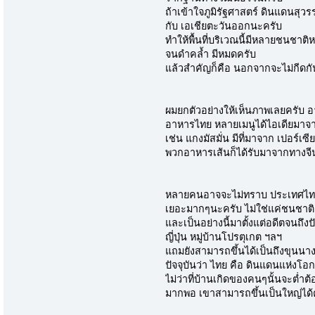
ถ้าเข้าใจภูมิรัฐศาสตร์ ดินแดนสุวร
กับ เอเชียตะวันออกนะครับ
ทำให้พื้นที่บริเวณนี้มีหลายชนชาติห
จนดำคล้ำ มีหมดครับ
แล้วสำคัญก็คือ นอกจากจะไม่กีดกันแ
ผมยกตัวอย่างให้เห็นภาพเลยครับ 
อาหารไทย หลายเมนูได้ไอเดียมาจาก
เช่น แกงมัสมั่น มีที่มาจาก เปอร์เซี
พวกอาหารเส้นก็ได้รับมาจากทางจี
หลายคนอาจจะไม่ทราบ ประเทศไทย
เยอะมากๆนะครับ ไม่ใช่แค่ชนชาติเพ
และเป็นอย่างนี้มาตั้งแต่อดีตจนถึงปั
ญี่ปุ่น หมู่บ้านโปรตุเกต ฯลฯ
แถมยังสามารถขึ้นได้เป็นถึงขุนนาง
ปัจจุบันว่า ไทย คือ ดินแดนแห่งโอ
ไม่ว่าที่บ้านเกิดของคนๆนั้นจะต่
มากพอ เขาสามารถขึ้นเป็นใหญ่ได้