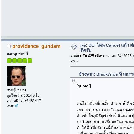
Re: DEI โดน Cancel แล้ว ต
providence_gundam
ดีครับ
ยอดขุนพลหมี
«
ตอบกลับ #25 เมื่อ:
มกราคม 24, 2025, 
PM »
อ้างจาก: Black7nos ที่ มกร
[quote/]
กระทู้: 5,051
ถูกใจแล้ว: 1614 ครั้ง
ความนิยม: +348/-417
คนไทยมีเหยียดมั้ย คำตอบก็คือม
เพศ:
เพราะรากฐานทางวัฒนธรรมคร
ถ้าเข้าใจภูมิรัฐศาสตร์ ดินแดนส
ตะวันตก กับ เอเชียตะวันออกน
ทำให้พื้นที่บริเวณนี้มีหลายชนชา
เหลือง จนดำคล้ำ มีหมดครับ