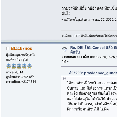
ถามว่าที่อื่นมีมั้ย ก็อีอ้วนคนที่มันข
นั่นไง
«
แก้ไขครั้งสุดท้าย: มกราคม 26, 2025
คนที่ชอบ FF7 มักมีแต่คนที่สมองไม่พัฒน
Re: DEI โดน Cancel แล้ว ต
Black7nos
ดีครับ
ผู้สนับสนุนเซนนิคุงY3
«
ตอบกลับ #31 เมื่อ:
มกราคม 26, 2025, 
แม่ทัพหมีอาวุโส
PM »
กระทู้: 4,814
อ้างจาก: providence_gunda
ถูกใจแล้ว: 2892 ครั้ง
ความนิยม: +217/-344
ไอ้พวกอ้วนนี่ก็รกโลก ภาระสังค
ชิบหาย แถมมีเสียงกรนแทรกเป็น
หายใจเสียงดังสู้กับเสียงในโร
แม่งก็ไม่สน(ไม่ก็ทำไม่ได้ น่า
ให้คนปกติ ควรถูกจำกัดสิทธิ์ 
พิการหรือคนอ้วนได้ ไม่ผิด