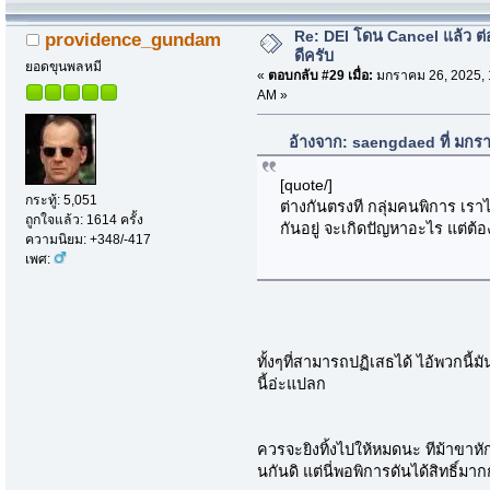
Re: DEI โดน Cancel แล้ว ต
providence_gundam
ดีครับ
ยอดขุนพลหมี
«
ตอบกลับ #29 เมื่อ:
มกราคม 26, 2025, 
AM »
อ้างจาก: saengdaed ที่ มกร
[quote/]
กระทู้: 5,051
ต่างกันตรงที กลุ่มคนพิการ เราไม
ถูกใจแล้ว: 1614 ครั้ง
กันอยู่ จะเกิดปัญหาอะไร แต่ต้อ
ความนิยม: +348/-417
เพศ:
ทั้งๆที่สามารถปฏิเสธได้ ไอ้พวกนี้ม
นี้อ่ะแปลก
ควรจะยิงทิ้งไปให้หมดนะ ทีม้าขาหัก ย
นกันดิ แต่นี่พอพิการดันได้สิทธิ์ม