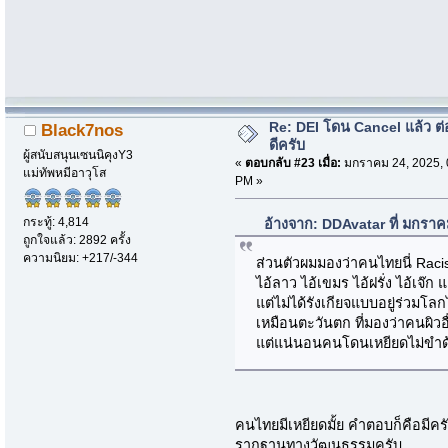
Re: DEI โดน Cancel แล้ว ต
Black7nos
ดีครับ
ผู้สนับสนุนเซนนิคุงY3
«
ตอบกลับ #23 เมื่อ:
มกราคม 24, 2025, 
แม่ทัพหมีอาวุโส
PM »
กระทู้: 4,814
อ้างจาก: DDAvatar ที่ มกรา
ถูกใจแล้ว: 2892 ครั้ง
ความนิยม: +217/-344
ส่วนตัวผมมองว่าคนไทยนี่ Raci
ไอ้ลาว ไอ้เขมร ไอ้ฝรั่ง ไอ้เจ
แต่ไม่ได้รังเกียจแบบอยู่ร่วมโลก
เหมือนตะวันตก ที่มองว่าคนผิว
แต่แน่นอนคนโดนเหยียดไม่ขำ
คนไทยมีเหยียดมั้ย คำตอบก็คือมีคร
รากฐานทางวัฒนธรรมครับ