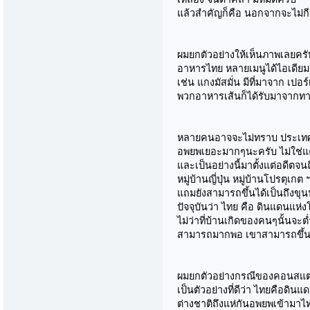
แล้วสำคัญก็คือ นอกจากจะไม่กีดก
ผมยกตัวอย่างให้เห็นภาพเลยคร
อาหารไทย หลายเมนูได้ไอเดียมา
เช่น แกงมัสมั่น มีที่มาจาก เปอร์
พวกอาหารเส้นก็ได้รับมาจากทา
หลายคนอาจจะไม่ทราบ ประเทศ
อพยพเยอะมากๆนะครับ ไม่ใช่แค่
และเป็นอย่างนี้มาตั้งแต่อดีตจนถ
หมู่บ้านญี่ปุ่น หมู่บ้านโปรตุเกต
แถมยังสามารถขึ้นได้เป็นถึงขุน
ปัจจุบันว่า ไทย คือ ดินแดนแห่
ไม่ว่าที่บ้านเกิดของคนๆนั้นจ
สามารถมากพอ เขาสามารถขึ้นเ
ผมยกตัวอย่างกรณีของคอนสแต
เป็นตัวอย่างที่ดีว่า ไทยคือดิน
ต่างชาติถึงแห่กันอพยพเข้ามาไ