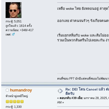
เหลือ woke ไทย ยังหลอนอยู่ ล่าสุด
ออกเลย ด่าคนจนรัวๆ รังเกียจคน
กระทู้: 5,051
ถูกใจแล้ว: 1614 ครั้ง
ความนิยม: +348/-417
เพศ:
เริ่มแยกสลิ่มกับ woke และส้มไม่ออ
รวมเป็นพวกส้นตรีนไปเลยละกัน ง่า
คนที่ชอบ FF7 มักมีแต่คนที่สมองไม่พัฒน
Re: DEI โดน Cancel แล้ว ต
humandroy
ดีครับ
หัวหน้าฝูงหมีใหญ่
«
ตอบกลับ #39 เมื่อ:
มกราคม 28, 2025, 
AM »
กระทู้: 1,330