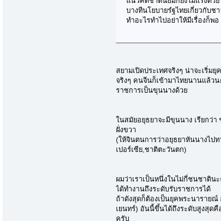
แนวคิดชาตินิยมก็ยังไม่แรงด้วย
บางทีนโยบายรํฐไทยเกี่ยวกับชา
ทำอะไรทำไปอย่าให้มีเรื่องก็พอ
สยามเปิดประเทศจริงๆ น่าจะเริ่มยุ
จริงๆ คนจีนก็เข้ามาไทยนานแล้วนะ
ราชการเป็นขุนนางด้วย
ในสมัยอยุธยาจะมีขุนนาง เรียกว่า ข
ฝั่งขวา
(ให้จินตนการว่าอยุธยาหันนางไปทางใ
เปอร์เซีย,ชาติตะวันตก)
ผมว่าเราเป็นหนึ่งในไม่กี่ชนชาติ
ได้ทำงานถึงระดับรับราชการได้
ถ้าดังสุดก็ต้องเป็นยุคพระนารายณ
เยนทร์) อันนี้ขึ้นได้ถึงระดับสูงสุ
ครับ