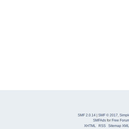
SMF 2.0.14
|
SMF © 2017
,
Simpl
SMFAds
for
Free Foru
XHTML
RSS
Sitemap XM