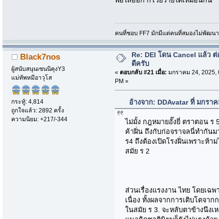
พอไล่ออก ก็โวยวายได้เหมือนกัน
คนที่ชอบ FF7 มักมีแต่คนที่สมองไม่พัฒน
Re: DEI โดน Cancel แล้ว ต
Black7nos
ดีครับ
ผู้สนับสนุนเซนนิคุงY3
«
ตอบกลับ #21 เมื่อ:
มกราคม 24, 2025, 
แม่ทัพหมีอาวุโส
PM »
กระทู้: 4,814
อ้างจาก: DDAvatar ที่ มกรา
ถูกใจแล้ว: 2892 ครั้ง
ความนิยม: +217/-344
ไม่มั้ง กฎหมายอั๊งยี่ ตราตอน ร 5
ค้าฝิ่น ถึงกับก่อจราจลนี่ทำกันม
ร4 ถึงต้องเปิดโรงฝิ่นเพราะห้ามไม
สมัย ร 2
ส่วนเรื่องแรงงาน ไทย โดยเฉพ
เนื่อง ทั้งผลจากการเติบโตจาก
ในสมัย ร 3. จะหลับตาข้างนึงเห