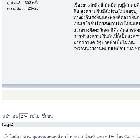
ถูกใจแล้ว: 363 ครั้ง
เรื่องยาเสพติดนี่ มันมีทฤษฏีสมคบ
ความนิยม: +23/-23
คือ สงครามฝิ่นยังไม่จบ(ไม่เคยจบ)
ทางฝั่งจีนส่งฝิ่นและผลผลิตจากฝิ่
เป็นเฮโรอีนโดยส่งผ่านไทยไปนี่แห
ส่วนทางฝั่งตะวันตกกิคิดค้นสารพั
การทำสงครามฝิ่นกันนี้ก็เป็นสงครา
มากกว่าแค่ รัฐบาลทำเป็นไม่เห็น
(พวกหน่วยงานที่เป็นเหมือน CIA ข
หน้าก่อน
ต่อไป
ขึ้นบน
Tags:
เว็บไซต์นายท่าน::ชุมชนของคุณหมี
»
เว็บบอร์ด
»
ห้องรับแขก
»
DEI โดน Cancel แล