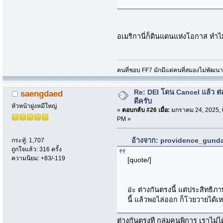
อเมริกานี่ก็ดินแดนแห่งโอกาส ทำไม
คนที่ชอบ FF7 มักมีแต่คนที่สมองไม่พัฒน
Re: DEI โดน Cancel แล้ว ต
saengdaed
ดีครับ
หัวหน้าฝูงหมีใหญ่
«
ตอบกลับ #26 เมื่อ:
มกราคม 24, 2025, 
PM »
อ้างจาก: providence_gunda
กระทู้: 1,707
ถูกใจแล้ว: 316 ครั้ง
ความนิยม: +83/-119
[quote/]
อ่ะ ต่างกันตรงนี้ แต่ประสิทธิภ
นี้ แล้วพอไล่ออก ก็โวยวายได้เ
ต่างกันตรงที กลุ่มคนพิการ เราไม่ได้