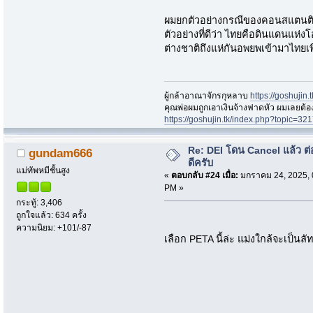
ผมยกตัวอย่างกรณีของคอนสแตนติ
ตัวอย่างที่ดีว่า ไทยคือดินแดนแห่
ต่างชาติถึงแห่กันอพยพเข้ามาไทยเ
ผู้กล้าอาณาจักรกุหลาบ
https://goshujin
ึคุณพ่อผมถูกเอาเงินจ้างฟาดหัว ผมเลยต้
https://goshujin.tk/index.php?topic
Re: DEI โดน Cancel แล้ว ต
gundam666
ดีครับ
แม่ทัพหมีชั้นสูง
«
ตอบกลับ #24 เมื่อ:
มกราคม 24, 2025, 
PM »
กระทู้: 3,406
ถูกใจแล้ว: 634 ครั้ง
ความนิยม: +101/-87
เลือก PETA นี้ล่ะ แม่งใกล้จะเป็น