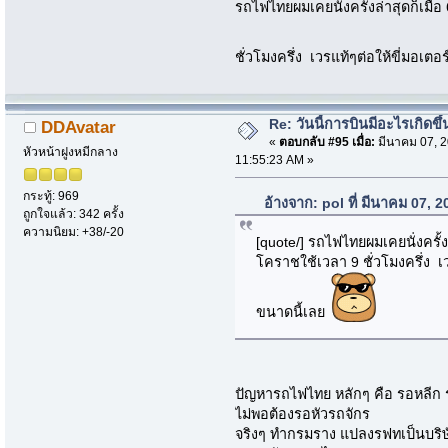
รถไฟไทยผมเคยนั่งครั้งล่าสุดก็เมื
ชั่วโมงครึ่ง เวรแท้ๆต่อให้ขี่มอเต
Re: วันนี้การบินมีอะไรเกิดขึ้
DDAvatar
«
ตอบกลับ #95 เมื่อ:
มีนาคม 07, 2
หัวหน้าฝูงหมีกลาง
11:55:23 AM »
กระทู้: 969
อ้างจาก: pol ที่ มีนาคม 07, 
ถูกใจแล้ว: 342 ครั้ง
ความนิยม: +38/-20
[quote/] รถไฟไทยผมเคยนั่งครั้งล
โคราชใช้เวลา 9 ชั่วโมงครึ่ง เว
ขนาดนี้เลย
ปัญหารถไฟไทย หลักๆ คือ รอหลีก ร
ไม่พอต้องรอหัวรถจักร
จริงๆ ทำกรมราง แปลงรฟทเป็นบริษั