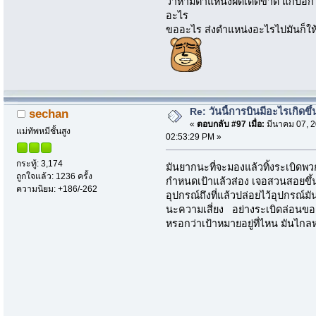
ว่าห้ามตำแหน่งผิดเด็ดขาด แกบอกว่า 
อะไร
ขออะไร ส่งตำแหน่งอะไรไปมันก็ให
Re: วันนี้การบินมีอะไรเกิดขึ้
sechan
«
ตอบกลับ #97 เมื่อ:
มีนาคม 07, 2
แม่ทัพหมีชั้นสูง
02:53:29 PM »
กระทู้: 3,174
มันยากนะที่จะมองแล้วทิ้งระเบิดพวก
ถูกใจแล้ว: 1236 ครั้ง
กำหนดเป้าแล้วส่อง เจอสวนสอยขึ้น
ความนิยม: +186/-262
อุปกรณ์ถึงที่แล้วปล่อยไว้อุปกรณ์ม
นะความเสี่ยง อย่างระเบิดล่อนของร
หรอกว่าเป้าหมายอยู่ที่ไหน มันไก