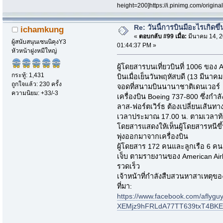
height=200]https://i.pinimg.com/origi
Re: วันนี้การบินมีอะไรเกิดขึ้
ichamkung
«
ตอบกลับ #99 เมื่อ:
มีนาคม 14, 2
ผู้สนับสนุนเซนนิคุงY3
01:44:37 PM »
หัวหน้าฝูงหมีใหญ่
ผู้โดยสารบนเที่ยวบินที่ 1006 ของ 
กระทู้: 1,431
บินเมื่อเย็นวันพฤหัสบดี (13 มีนา
ถูกใจแล้ว: 230 ครั้ง
จอดที่สนามบินนานาชาติเดนเวอร์
ความนิยม: +33/-3
เครื่องบิน Boeing 737-800 ซึ่งกำ
ลาส-ฟอร์ตเวิร์ธ ต้องเปลี่ยนเส้นท
เวลาประมาณ 17.00 น. ตามเวลาท้องถ
โดยสารแสดงให้เห็นผู้โดยสารหนีขึ
พุ่งออกมาจากเครื่องบิน
ผู้โดยสาร 172 คนและลูกเรือ 6 ค
เจ็บ ตามรายงานของ American Airli
รวดเร็ว
เจ้าหน้าที่กำลังสืบสวนหาสาเหตุขอ
ที่มา:
https://www.facebook.com/afly
XEMjz9hFRLdA77TT639txT4BK