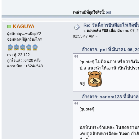
เหล่าหมีที่ถูกใจสิ่งนี้:
pol
Re: วันนี้การบินมีอะไรเกิดขึ้
KAGUYA
«
ตอบกลับ #88 เมื่อ:
มีนาคม 07, 2
ผู้สนับสนุนเซนนิคุงY2
02:55:47 AM »
จอมพลหมีผู้เกรียงไกร
อ้างจาก: pol ที่ มีนาคม 06, 
กระทู้: 22,122
ถูกใจแล้ว: 6420 ครั้ง
[quote/] ไม่มีคนตายหรือว่ายังไ
ความนิยม: +624/-548
ป.ล แนะนำให้เอานักบินไปประหารท
อยู่
อ้างจาก: sariora123 ที่ มีน
[quote/]
นักบินประจำแหละ ในสงครามอาฟก
เคยดูคลิปทหารฝั่งตะวันตก กำลังน