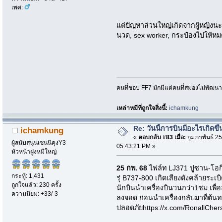
เพศ:
แต่ปัญหาส่วนใหญ่เกิดจากผู้หญิงนะ
นวด, sex worker, กระป๋องไปให้ห
คนที่ชอบ FF7 มักมีแต่คนที่สมองไม่พัฒน
เหล่าหมีที่ถูกใจสิ่งนี้:
ichamkung
Re: วันนี้การบินมีอะไรเกิดขึ้
ichamkung
«
ตอบกลับ #83 เมื่อ:
กุมภาพันธ์ 25
ผู้สนับสนุนเซนนิคุงY3
05:43:21 PM »
หัวหน้าฝูงหมีใหญ่
25 กพ. 68
ไฟล์ท LJ371 ปูซาน-โอกิน
กระทู้: 1,431
รุ่ B737-800 เกิดเสียงดังคล้ายระ
ถูกใจแล้ว: 230 ครั้ง
นักบินนำเครื่องบินวนกว่า1ชม.เพื
ความนิยม: +33/-3
ลงจอด ก่อนนำเครื่องกลับมาที่ต้นท
ปลอดภัยhttps://x.com/RonallChe