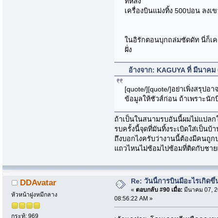
ทีหลัง
เครื่องบินแม่งทิ้ง 500ปอน ลงเข
ในอิรักตอนบุกถล่มซัดดัท นี่ก็เค
ฝั่ง
อ้างจาก: KAGUYA ที่ มีนาคม
[quote/][quote/]อย่าเพิ่งสรุปอา
ข้อมูลให้ชัวส์ก่อน ถ้าเพราะนัก
ถ้าเป็นในสนามรบอันนี้ผมไม่แปลกใจ
รบครั้งนี้จุดที่มันทิ้งระเบิดใส่เป็
ถึงบอกไงครับว่างานนี้ต้องมีคนถู
แถวไหนไม่ซ้อมไปซ้อมที่ติดกับชา
Re: วันนี้การบินมีอะไรเกิดขึ้
DDAvatar
«
ตอบกลับ #90 เมื่อ:
มีนาคม 07, 2
หัวหน้าฝูงหมีกลาง
08:56:22 AM »
กระทู้: 969