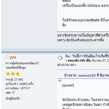
ทีหลัง
เครื่องบินแม่งทิ้ง 500ปอน ลงเข
ในอิรักตอนบุกถล่มซัดดัท นี่ก็เค
ฝั่ง
อย่าเพิ่งสรุปอาจเป็นปัญหาที่ตัวเคร
เพราะนักบินจริงค่อยประหารทิ้ง
Re: วันนี้การบินมีอะไรเกิดขึ้
pol
«
ตอบกลับ #89 เมื่อ:
มีนาคม 07, 2
สาวกผู้สนับสนุนเซนนิคุง2Y
08:45:56 AM »
จอมทัพหมีชั้นสูง
อ้างจาก: sariora123 ที่ มีน
กระทู้: 17,441
ถูกใจแล้ว: 14062 ครั้ง
[quote/]
ความนิยม: +377/-7
เพศ:
นักอู้มือหนึ่ง
นักบินประจำแหละ ในสงครามอาฟก
เคยดูคลิปทหารฝั่งตะวันตก กำลังน