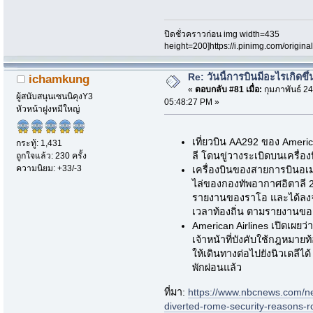
ปิดชั่วคราวก่อน img width=435
height=200]https://i.pinimg.com/origi
Re: วันนี้การบินมีอะไรเกิดขึ้
ichamkung
«
ตอบกลับ #81 เมื่อ:
กุมภาพันธ์ 24
ผู้สนับสนุนเซนนิคุงY3
05:48:27 PM »
หัวหน้าฝูงหมีใหญ่
เที่ยวบิน AA292 ของ Americ
กระทู้: 1,431
ลี โดนขู่วางระเบิดบนเครื่อง
ถูกใจแล้ว: 230 ครั้ง
ความนิยม: +33/-3
เครื่องบินของสายการบินอเมร
ไล่ของกองทัพอากาศอิตาลี 2
รายงานของราโอ และได้ลงจอ
เวลาท้องถิ่น ตามรายงานขอ
American Airlines เปิดเผยว
เจ้าหน้าที่บังคับใช้กฎหมายท
ให้เดินทางต่อไปยังนิวเดลีได้ "
พักผ่อนแล้ว
ที่มา:
https://www.nbcnews.com/new
diverted-rome-security-reasons-