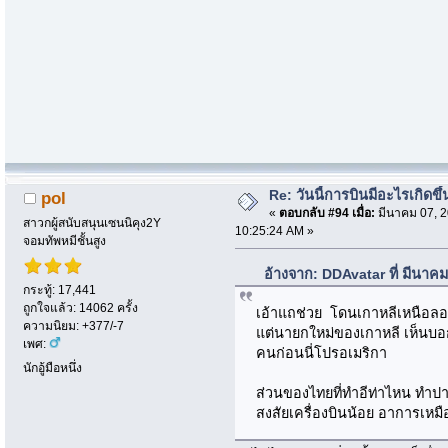
Re: วันนี้การบินมีอะไรเกิดขึ้
pol
«
ตอบกลับ #94 เมื่อ:
มีนาคม 07, 2
สาวกผู้สนับสนุนเซนนิคุง2Y
10:25:24 AM »
จอมทัพหมีชั้นสูง
อ้างจาก: DDAvatar ที่ มีนาค
กระทู้: 17,441
ถูกใจแล้ว: 14062 ครั้ง
เอ้าแถช่วย โดนเกาหลีเหนือลอ
ความนิยม: +377/-7
แต่นายกใหม่ของเกาหลี เห็นบอก
เพศ:
คนก่อนนี่โปรอเมริกา
นักอู้มือหนึ่ง
ส่วนของไทยที่ทำอีท่าไหน ทำปา
สงสัยเครื่องบินน้อย อาการเหมื