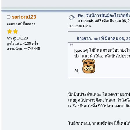
Re: วันนี้การบินมีอะไรเกิดขึ้
sariora123
«
ตอบกลับ #87 เมื่อ:
มีนาคม 06, 2
จอมพลหมีชั้นกลาง
10:12:30 PM »
กระทู้: 14,128
อ้างจาก: pol ที่ มีนาคม 06, 
ถูกใจแล้ว: 4130 ครั้ง
ความนิยม: +474/-445
[quote/] ไม่มีคนตายหรือว่ายังไ
ป.ล แนะนำให้เอานักบินไปประหารท
อยู่
นักบินประจำแหละ ในสงครามอาฟกัน 
เคยดูคลิปทหารฝั่งตะวันตก กำลังนั่ง
เครื่องบินแม่งทิ้ง 500ปอน ลงเขาผิ
ในอิรักตอนบุกถล่มซัดดัท นี่ก็เคยไก้