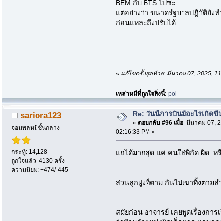
BEM กับ BTS ไปซะ
แต่อย่างว่า ขนาดรํฐบาลปฎิวัติยั
ก่อนแหละถึงปรับได้
«
แก้ไขครั้งสุดท้าย: มีนาคม 07, 2025,
เหล่าหมีที่ถูกใจสิ่งนี้:
pol
Re: วันนี้การบินมีอะไรเกิดขึ้
sariora123
«
ตอบกลับ #96 เมื่อ:
มีนาคม 07, 2
จอมพลหมีชั้นกลาง
02:16:33 PM »
กระทู้: 14,128
แถได้มากสุด แค่ คนใส่พิกัด ผิด ห
ถูกใจแล้ว: 4130 ครั้ง
ความนิยม: +474/-445
ส่วนลูกฝูงที่ตาม กันไปเขาทิ้งตามล
สมัยก่อน อาจารย์ เคยพูดเรื่องการเรี