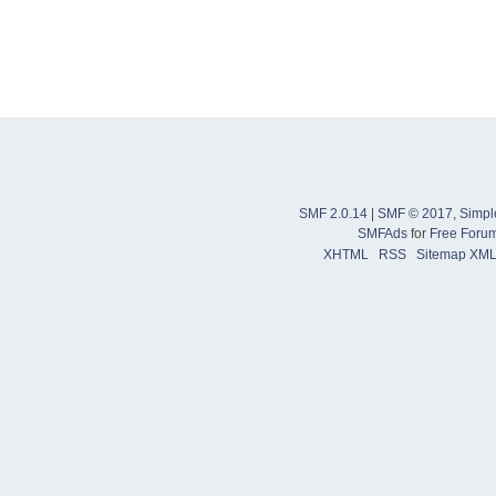
SMF 2.0.14
|
SMF © 2017
,
Simpl
SMFAds
for
Free Foru
XHTML
RSS
Sitemap XM