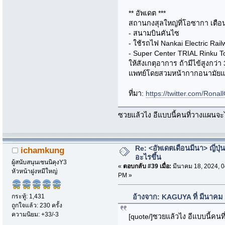
** อัพเดต ***
สถานกงสุลใหญ่ที่โอซากา เตือนค
- สนามบินคันไซ
- ใช้รถไฟ Nankai Electric Rail
- Super Center TRIAL Rinku T
ให้สังเกตุอาการ ถ้ามีไข้สูงกว่
แพทย์โดยสวมหน้ากากอนามัยแ
ที่มา:
https://twitter.com/Ron
ซวยแล้วไง อีแบบนี้คนที่วางแผนจะไ
Re: <อัพเดตเดือนมีนา> ญี่ปุ่น
ichamkung
อะไรขึ้น
ผู้สนับสนุนเซนนิคุงY3
«
ตอบกลับ #39 เมื่อ:
มีนาคม 18, 2024, 0
หัวหน้าฝูงหมีใหญ่
PM »
กระทู้: 1,431
อ้างจาก: KAGUYA ที่ มีนาคม
ถูกใจแล้ว: 230 ครั้ง
ความนิยม: +33/-3
[quote/]ซวยแล้วไง อีแบบนี้คนท