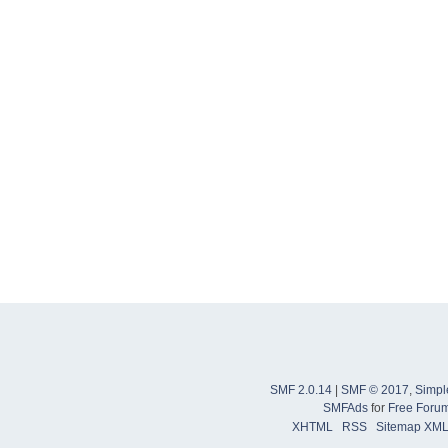
SMF 2.0.14
|
SMF © 2017
,
Simpl
SMFAds
for
Free Foru
XHTML
RSS
Sitemap XM