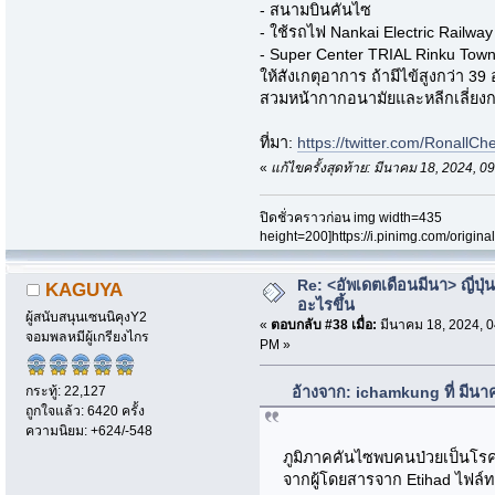
- สนามบินคันไซ
- ใช้รถไฟ Nankai Electric Railway
- Super Center TRIAL Rinku Town
ให้สังเกตุอาการ ถ้ามีไข้สูงกว่า 3
สวมหน้ากากอนามัยและหลีกเลี่ย
ที่มา:
https://twitter.com/Ronall
«
แก้ไขครั้งสุดท้าย: มีนาคม 18, 2024,
ปิดชั่วคราวก่อน img width=435
height=200]https://i.pinimg.com/origi
Re: <อัพเดตเดือนมีนา> ญี่ปุ่น
KAGUYA
อะไรขึ้น
ผู้สนับสนุนเซนนิคุงY2
«
ตอบกลับ #38 เมื่อ:
มีนาคม 18, 2024, 0
จอมพลหมีผู้เกรียงไกร
PM »
กระทู้: 22,127
อ้างจาก: ichamkung ที่ มีน
ถูกใจแล้ว: 6420 ครั้ง
ความนิยม: +624/-548
ภูมิภาคคันไซพบคนป่วยเป็นโรค
จากผู้โดยสารจาก Etihad ไฟล์ท