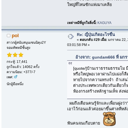
ใหญ่ที่ไหนซักแห่งมาเคลีย
เหล่าหมีที่ถูกใจสิ่งนี้:
KAGUYA
Re: ญี่ปุ่นเกิดอะไรขึ้น
pol
«
ตอบกลับ #29 เมื่อ:
มกราคม 22, 
สาวกผู้สนับสนุนเซนนิคุง2Y
03:01:58 PM »
จอมทัพหมีชั้นสูง
อ้างจาก: gundam666 ที่ มกร
กระทู้: 17,441
ถูกใจแล้ว: 14062 ครั้ง
[quote/]บ้านเราธรรมธรรมโม มื
ความนิยม: +377/-7
หรือใหญ่พอเวลาผ่านไปแม่งก็ลื
เพศ:
หายไปจากความทรงจำ ถ้าเล่นใ
นักอู้มือหนึ่ง
ต่างประเทศพวกเดียวกันเดียวก็ห
ห้องกรงสร้างหลักฐานเท็จ ส่งพ่
ผมถึงเตือนคนรู้จักและเพื่อนฝูงว่า
เอาไว้ก่อนแล้วค่อยมาขึ้นศาลทีหลัง"
ฟันคนจนเกือบตาย