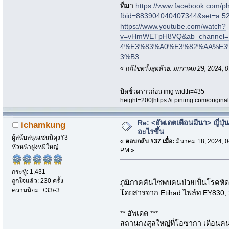
ที่มา
https://www.facebook.com/p
fbid=883904040407344&set=a.
https://www.youtube.com/watch?
v=vHmWETpH8VQ&ab_channe
4%E3%83%A0%E3%82%AA%E3
3%B3
«
แก้ไขครั้งสุดท้าย: มกราคม 29, 2024,
ปิดชั่วคราวก่อน img width=435
height=200]https://i.pinimg.com/origi
Re: <อัพเดตเดือนมีนา> ญี่ปุ่น
ichamkung
อะไรขึ้น
ผู้สนับสนุนเซนนิคุงY3
«
ตอบกลับ #37 เมื่อ:
มีนาคม 18, 2024, 0
หัวหน้าฝูงหมีใหญ่
PM »
กระทู้: 1,431
ถูกใจแล้ว: 230 ครั้ง
ภูมิภาคคันไซพบคนป่วยเป็นโรคหัด
ความนิยม: +33/-3
โดยสารจาก Etihad ไฟล์ท EY830, 
** อัพเดต ***
สถานกงสุลใหญ่ที่โอซากา เตือนคนไท