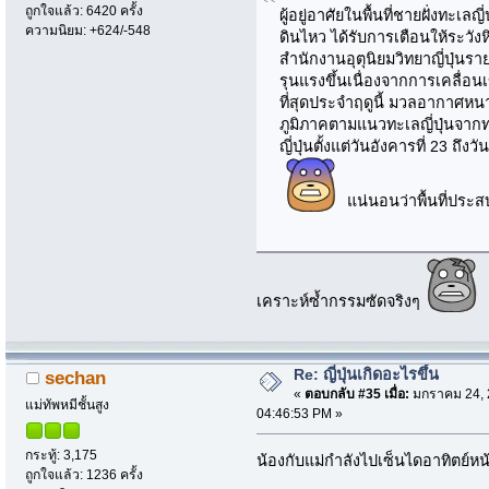
ถูกใจแล้ว: 6420 ครั้ง
ผู้อยู่อาศัยในพื้นที่ชายฝั่งทะเ
ความนิยม: +624/-548
ดินไหว ได้รับการเตือนให้ระวัง
สำนักงานอุตุนิยมวิทยาญี่ปุ่
รุนแรงขึ้นเนื่องจากการเคลื่
ที่สุดประจำฤดูนี้ มวลอากาศหน
ภูมิภาคตามแนวทะเลญี่ปุ่นจา
ญี่ปุ่นตั้งแต่วันอังคารที่ 23 ถึง
แน่นอนว่าพื้นที่ประส
เคราะห์ซ้ำกรรมซัดจริงๆ
Re: ญี่ปุ่นเกิดอะไรขึ้น
sechan
«
ตอบกลับ #35 เมื่อ:
มกราคม 24, 
แม่ทัพหมีชั้นสูง
04:46:53 PM »
กระทู้: 3,175
น้องกับแม่กำลังไปเซ็นไดอาทิตย์หน
ถูกใจแล้ว: 1236 ครั้ง