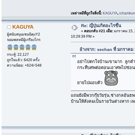
เหล่าหมีที่ถูกใจสิ่งนี้:
KAGUYA
,
ichamku
Re: ญี่ปุ่นเกิดอะไรขึ้น
KAGUYA
«
ตอบกลับ #21 เมื่อ:
มกราคม 15, 
ผู้สนับสนุนเซนนิคุงY2
10:29:39 PM »
จอมพลหมีผู้เกรียงไกร
อ้างจาก: sechan ที่ มกราคม
กระทู้: 22,127
ถูกใจแล้ว: 6420 ครั้ง
อย่าไปตกใจบ้านเขามาก ลูกตำ
ความนิยม: +624/-548
กระทืบศพต่อตอนเอาศพไปซ่อน ภ
ยายไปมอบตัว
แถมยังมีพวกกุ๊ยวัยรุ่น,ช่างกลอัน
บ้านให้สังคมเป็นรายวันต่างหาก เพราะ