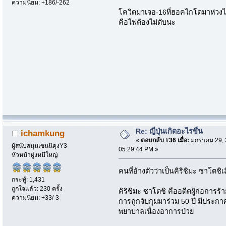
ความนิยม: +186/-262
โควิดมาเจอ-16ที่ฮอคไกโดมาห่วงไร
คือไฟต้องไม่ดับนะ
Re: ญี่ปุ่นเกิดอะไรขึ้น
ichamkung
«
ตอบกลับ #36 เมื่อ:
มกราคม 29, 
ผู้สนับสนุนเซนนิคุงY3
05:29:44 PM »
หัวหน้าฝูงหมีใหญ่
คนที่อ้างตัวว่าเป็นคิริชิมะ ซาโตช
กระทู้: 1,431
ถูกใจแล้ว: 230 ครั้ง
คิริชิมะ ซาโตชิ คืออดีตผู้ก่อการร
ความนิยม: +33/-3
การถูกจับกุมมาร่วม 50 ปี มีประกาศจ
พยาบาลเนื่องอาการป่วย