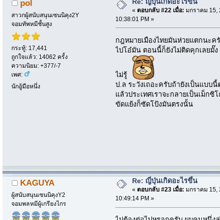
Re: ญี่ปุ่นเกิดอะไรขึ้น
pol
«
ตอบกลับ #22 เมื่อ:
มกราคม 15, 
สาวกผู้สนับสนุนเซนนิคุง2Y
10:38:01 PM »
จอมทัพหมีชั้นสูง
กฎหมายเมืองไทยมันห่วยแตกนะครับ
กระทู้: 17,441
ไปโอ๋มัน ตอนนี้ก็ยังไม่ติดคุกเลยมั๊
ถูกใจแล้ว: 14062 ครั้ง
ความนิยม: +377/-7
ไม่รู้
เพศ:
ป.ล ระวังเถอะครับถ้ายังเป็นแบบน
นักอู้มือหนึ่ง
แล้วประเทศเราจะกลายเป็นเม็กซิโ
ขัดแย้งก็ซัดโป้งมันตรงนั้น
Re: ญี่ปุ่นเกิดอะไรขึ้น
KAGUYA
«
ตอบกลับ #23 เมื่อ:
มกราคม 15, 
ผู้สนับสนุนเซนนิคุงY2
10:49:14 PM »
จอมพลหมีผู้เกรียงไกร
ไม่ต้องต่อไปหรอกครับ ผมคนหนึ่งล