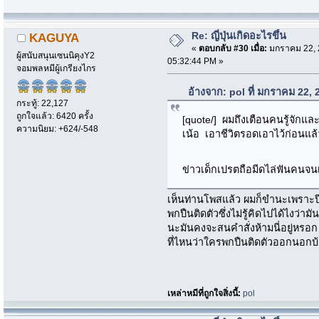
Re: ญี่ปุ่นเกิดอะไรขึ้น
KAGUYA
«
ตอบกลับ #30 เมื่อ:
มกราคม 22, 
ผู้สนับสนุนเซนนิคุงY2
05:32:44 PM »
จอมพลหมีผู้เกรียงไกร
อ้างจาก: pol ที่ มกราคม 22,
กระทู้: 22,127
ถูกใจแล้ว: 6420 ครั้ง
[quote/] ผมถึงเตือนคนรู้จักและเ
ความนิยม: +624/-548
เน้อ เอาชีวิตรอดเอาไว้ก่อนแล้ว
ข่าวเด็กเปรตถือมีดไล่ฟันคนจ
เห็นท่านโพสแล้ว ผมก็ขำนะเพราะปีท
พกปืนติดตัวซึ่งไม่รู้คิดไปได้ไงว่
นะมันคงจะสนคำสั่งห้ามนี่อยู่หรอ
ที่ไหนว่าใครพกปืนติดตัวออกนอกบ
เหล่าหมีที่ถูกใจสิ่งนี้:
pol