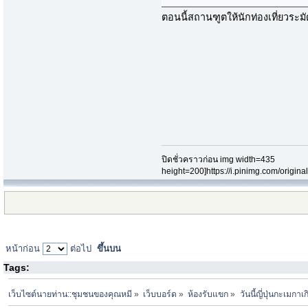
ตอนนี้สถานฑูตให้นักท่องเที่ยวระม
ปิดชั่วคราวก่อน img width=435
height=200]https://i.pinimg.com/origi
หน้าก่อน
ต่อไป
ขึ้นบน
Tags:
เว็บไซต์นายท่าน::ชุมชนของคุณหมี
»
เว็บบอร์ด
»
ห้องรับแขก
»
วันนี้ญี่ปุ่นกะเมกาเ