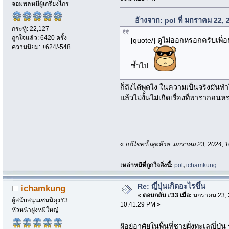
จอมพลหมีผู้เกรียงไกร
อ้างจาก: pol ที่ มกราคม 22,
กระทู้: 22,127
ถูกใจแล้ว: 6420 ครั้ง
[quote/] ดูไม่ออกหรอกครับเพื่
ความนิยม: +624/-548
ซ้ำไป
ก็ถึงได้พูดไง ในความเป็นจริงมันทำไ
แล้วไม่งั้นไม่เกิดเรื่องที่พารากอน
«
แก้ไขครั้งสุดท้าย: มกราคม 23, 2024
เหล่าหมีที่ถูกใจสิ่งนี้:
pol
,
ichamkung
Re: ญี่ปุ่นเกิดอะไรขึ้น
ichamkung
«
ตอบกลับ #33 เมื่อ:
มกราคม 23, 
ผู้สนับสนุนเซนนิคุงY3
10:41:29 PM »
หัวหน้าฝูงหมีใหญ่
ผู้อยู่อาศัยในพื้นที่ชายฝั่งทะเลญี