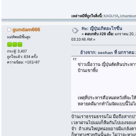
เหล่าหมีที่ถูกใจสิ่งนี้:
KAGUYA
,
ichamku
Re: ญี่ปุ่นเกิดอะไรขึ้น
gundam666
«
ตอบกลับ #28 เมื่อ:
มกราคม 20, 
แม่ทัพหมีชั้นสูง
03:10:46 AM »
กระทู้: 3,407
อ้างจาก: sechan ที่ มกราคม
ถูกใจแล้ว: 634 ครั้ง
ความนิยม: +101/-87
ข่าวเมื่อวาน ญี่ปุ่นตัดสินประห
บ้านเขาทิ้ง
เหตุที่ประหารคือหมดหวังที่จะให
หลายคดีมากทำไมจัดแบบนี้ไม่ได
บ้านเราธรรมธรรมโม มือถือสากปาก
เวลาผ่านไปแม่งก็ลืมกันไปเองจอ
จำ ถ้าเล่นใหญ่หน่อยอาจมีแกล้งตา
ก็หาทางช่วยกันนั้นล่ะ ไม่ว่าจะหาแ