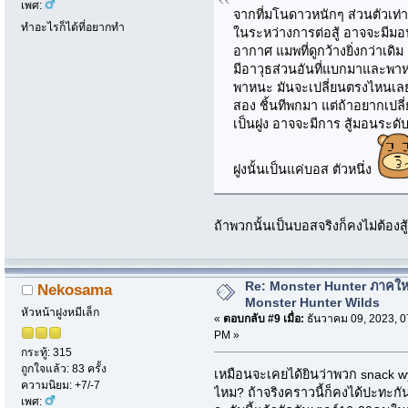
เพศ:
จากที่มโนดาวหนักๆ ส่วนตัวเท่
ทำอะไรก็ได้ที่อยากทำ
ในระหว่างการต่อสู้ อาจจะมีมอ
อากาศ แมพที่ดูกว้างยิ่งกว่าเดิม
มีอาวุธส่วนอันที่แบกมาและพาห
พาหนะ มันจะเปลี่ยนตรงไหนเลยก็
สอง ชิ้นทีพกมา แต่ถ้าอยากเปลี
เป็นฝูง อาจจะมีการ สู้มอนระดับ
ฝูงนั้นเป็นแค่บอส ตัวหนึ่ง
ถ้าพวกนั้นเป็นบอสจริงก็คงไม่ต้องส
Re: Monster Hunter ภาคให
Nekosama
Monster Hunter Wilds
หัวหน้าฝูงหมีเล็ก
«
ตอบกลับ #9 เมื่อ:
ธันวาคม 09, 2023, 0
PM »
กระทู้: 315
ถูกใจแล้ว: 83 ครั้ง
เหมือนจะเคยได้ยินว่าพวก snack wyve
ความนิยม: +7/-7
ไหม? ถ้าจริงคราวนี้ก็คงได้ปะทะกัน
เพศ: