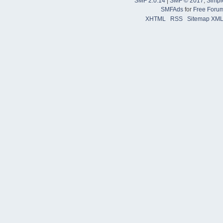
SMF 2.0.14
|
SMF © 2017
,
Simpl
SMFAds
for
Free Foru
XHTML
RSS
Sitemap XM