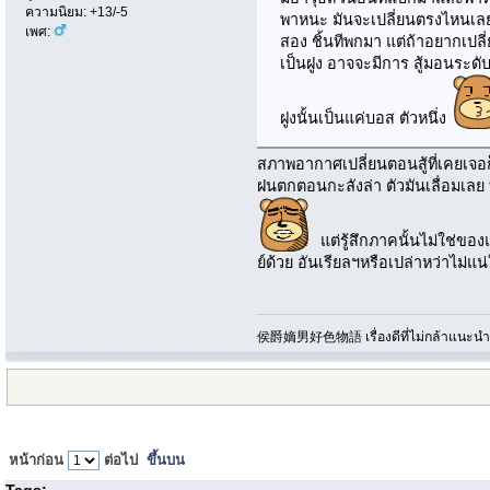
ความนิยม: +13/-5
พาหนะ มันจะเปลี่ยนตรงไหนเลยก็
เพศ:
สอง ชิ้นทีพกมา แต่ถ้าอยากเปลี
เป็นฝูง อาจจะมีการ สู้มอนระดับ
ฝูงนั้นเป็นแค่บอส ตัวหนึ่ง
สภาพอากาศเปลี่ยนตอนสู้ที่เคยเจอก
ฝนตกตอนกะลังล่า ตัวมันเลื่อมเลย ท
แต่รู้สึกภาคนั้นไม่ใช่ของแ
ย์ด้วย อันเรียลฯหรือเปล่าหว่าไม่แน
侯爵嫡男好色物語 เรื่องดีที่ไม่กล้าแนะนำเพ
หน้าก่อน
ต่อไป
ขึ้นบน