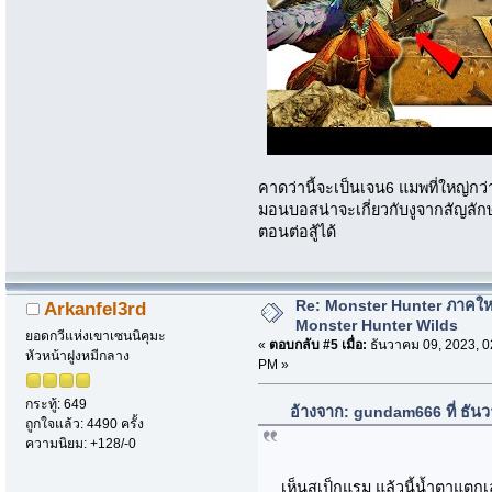
คาดว่านี้จะเป็นเจน6 แมพที่ใหญ่กว่า
มอนบอสน่าจะเกี่ยวกับงูจากสัญลั
ตอนต่อสู้ได้
Re: Monster Hunter ภาคให
Arkanfel3rd
Monster Hunter Wilds
ยอดกวีแห่งเขาเซนนิคุมะ
«
ตอบกลับ #5 เมื่อ:
ธันวาคม 09, 2023, 0
หัวหน้าฝูงหมีกลาง
PM »
กระทู้: 649
อ้างจาก: gundam666 ที่ ธัน
ถูกใจแล้ว: 4490 ครั้ง
ความนิยม: +128/-0
เห็นสเป็กแรม แล้วนี้น้ำตาแต