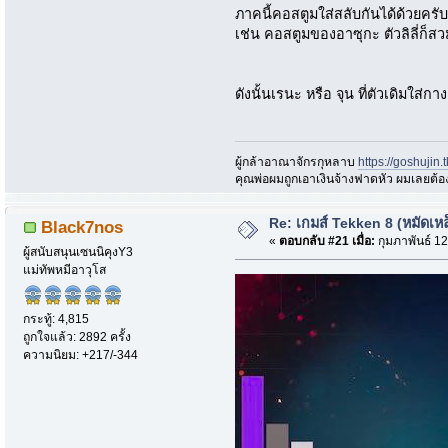
ภาคนี้คอสตูมใส่สลับกันได้ด้วยครั
เช่น คอสตูมของอาซุกะ ตัวลิลี่ก็ส
ดังนั้นเรนะ หรือ จุน ที่ตัวเดิมใ
ผู้กล้าอาณาจักรกุหลาบ
https://goshujin
ึคุณพ่อผมถูกเอาเงินจ้างฟาดหัว ผมเลยต้
Re: เกมส์ Tekken 8 (หมัดเหล
Black7nos
«
ตอบกลับ #21 เมื่อ:
กุมภาพันธ์ 12
ผู้สนับสนุนเซนนิคุงY3
แม่ทัพหมีอาวุโส
กระทู้: 4,815
ถูกใจแล้ว: 2892 ครั้ง
ความนิยม: +217/-344