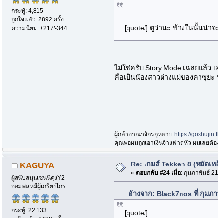
กระทู้: 4,815
ถูกใจแล้ว: 2892 ครั้ง
[quote/] ตูว่านะ ข้างในนั้นน่
ความนิยม: +217/-344
ไม่ใช่ครับ Story Mode เฉลยแล้ว เ
คือเป็นน้องสาวต่างแม่ของคาซุยะ ห
ผู้กล้าอาณาจักรกุหลาบ
https://goshujin
ึคุณพ่อผมถูกเอาเงินจ้างฟาดหัว ผมเลยต้
Re: เกมส์ Tekken 8 (หมัดเหล
KAGUYA
«
ตอบกลับ #24 เมื่อ:
กุมภาพันธ์ 21
ผู้สนับสนุนเซนนิคุงY2
จอมพลหมีผู้เกรียงไกร
อ้างจาก: Black7nos ที่ กุมภ
กระทู้: 22,133
[quote/]