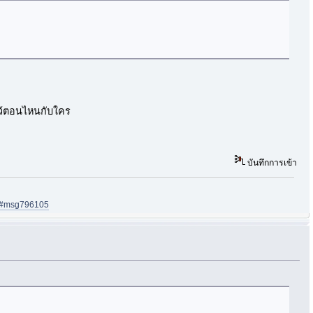
่ไว้ตอนไหนกับใคร
บันทึกการเข้า
05#msg796105