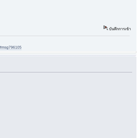
บันทึกการเข้า
05#msg796105