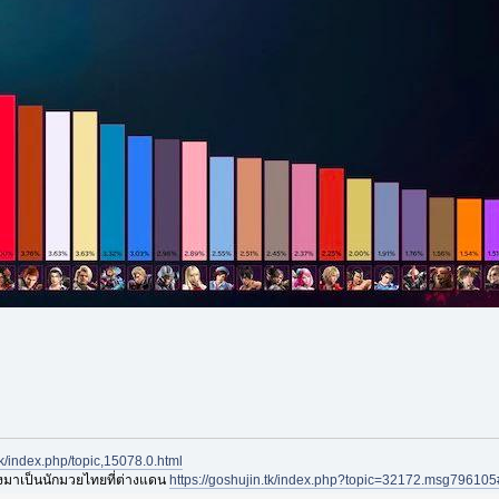
.tk/index.php/topic,15078.0.html
องมาเป็นนักมวยไทยที่ต่างแดน
https://goshujin.tk/index.php?topic=32172.msg7961