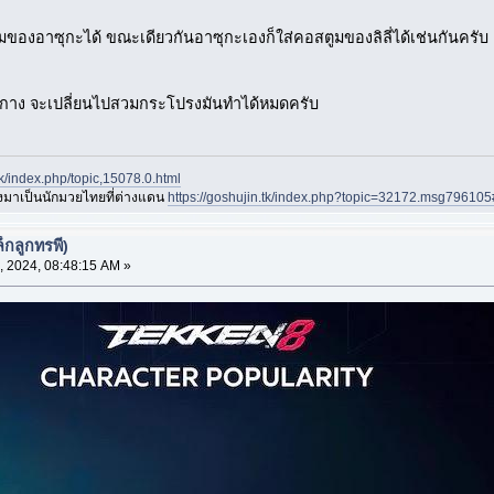
บ
วมของอาซุกะได้ ขณะเดียวกันอาซุกะเองก็ใส่คอสตูมของลิลี่ได้เช่นกันครับ
ส่กางกาง จะเปลี่ยนไปสวมกระโปรงมันทำได้หมดครับ
.tk/index.php/topic,15078.0.html
องมาเป็นนักมวยไทยที่ต่างแดน
https://goshujin.tk/index.php?topic=32172.msg7961
็กลูกทรพี)
, 2024, 08:48:15 AM »