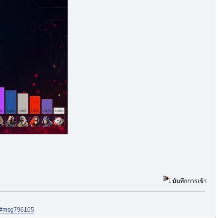
บันทึกการเข้า
05#msg796105