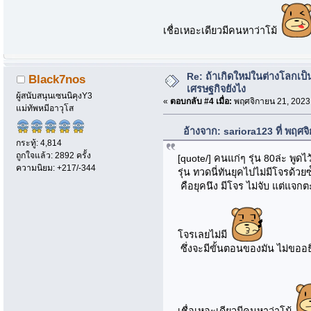
เชื่อเหอะเดียวมีคนหาว่าโม้
Re: ถ้าเกิดใหม่ในต่างโลกเ
Black7nos
เศรษฐกิจยังไง
ผู้สนับสนุนเซนนิคุงY3
«
ตอบกลับ #4 เมื่อ:
พฤศจิกายน 21, 2023
แม่ทัพหมีอาวุโส
อ้างจาก: sariora123 ที่ พฤศ
กระทู้: 4,814
ถูกใจแล้ว: 2892 ครั้ง
[quote/] คนแก่ๆ รุ่น 80ล่ะ พูดไว
ความนิยม: +217/-344
รุ่น ทวดนี่ทันยุคไปไม่มีโจรด้วยซ
คือยุคนึง มีโจร ไม่จับ แต่แจก
โจรเลยไม่มี
ซึ่งจะมีขั้นตอนของมัน ไม่ขออธ