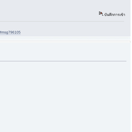
บันทึกการเข้า
05#msg796105