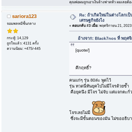
ึคุณพ่อผมถูกเอาเงินจ้างฟาดหัว ผมเลยต้
Re: ถ้าเกิดใหม่ในต่างโลกเ
sariora123
เศรษฐกิจยังไง
จอมพลหมีชั้นกลาง
«
ตอบกลับ #3 เมื่อ:
พฤศจิกายน 21, 2023
กระทู้: 14,129
อ้างจาก: Black7nos ที่ พฤศ
ถูกใจแล้ว: 4131 ครั้ง
ความนิยม: +475/-445
[quote/]
คึกฤทธิ์?
คนแก่ๆ รุ่น 80ล่ะ พูดไว้
รุ่น ทวดนี่ทันยุคไปไม่มีโจรด้วยซ๊ำ
คือยุคนึง มีโจร ไม่จับ แต่แจกตะก
โจรเลยไม่มี
ซึ่งจะมีขั้นตอนของมัน ไม่ขออธิบา