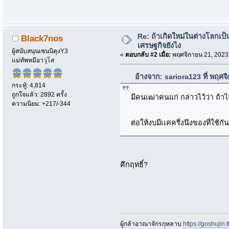
Re: ถ้าเกิดใหม่ในต่างโลกเ
Black7nos
เศรษฐกิจยังไง
ผู้สนับสนุนเซนนิคุงY3
«
ตอบกลับ #2 เมื่อ:
พฤศจิกายน 21, 2023
แม่ทัพหมีอาวุโส
อ้างจาก: sariora123 ที่ พฤศ
กระทู้: 4,814
ถูกใจแล้ว: 2892 ครั้ง
มีคนเฒ่าคนแก่ กล่าวไว้ว่า ถ้าไท
ความนิยม: +217/-344
ต่อให้งบมีเเค่ครึ่งนึงของที่ใช้ก
คึกฤทธิ์?
ผู้กล้าอาณาจักรกุหลาบ
https://goshujin