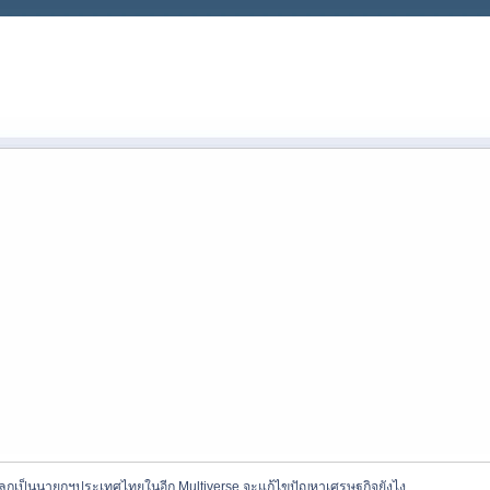
งโลกเป็นนายกฯประเทศไทยในอีก Multiverse จะแก้ไขปัญหาเศรษฐกิจยังไง