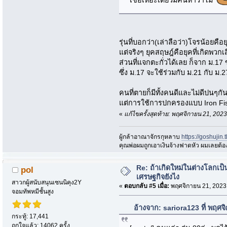
เชื่อเหอะเดียวมีคนหาว่าโม้
รุ่นที่บอกว่า(เล่าลือว่า)โจรน้อยคือ
แต่จริงๆ ยุคสฤษฎ์คือยุคที่เกิดพว
ส่วนที่แจกตะกั่วได้เลย ก็จาก ม.1
ซึ่ง ม.17 จะใช้ร่วมกับ ม.21 กับ ม.2
คนที่ตายก็มีทั้งคนดีและไม่ดีปนๆกั
แต่การใช้การปกครองแบบ Iron Fist
«
แก้ไขครั้งสุดท้าย: พฤศจิกายน 21, 20
ผู้กล้าอาณาจักรกุหลาบ
https://goshujin
ึคุณพ่อผมถูกเอาเงินจ้างฟาดหัว ผมเลยต้
Re: ถ้าเกิดใหม่ในต่างโลกเ
pol
เศรษฐกิจยังไง
สาวกผู้สนับสนุนเซนนิคุง2Y
«
ตอบกลับ #5 เมื่อ:
พฤศจิกายน 21, 2023
จอมทัพหมีชั้นสูง
อ้างจาก: sariora123 ที่ พฤศ
กระทู้: 17,441
ถูกใจแล้ว: 14062 ครั้ง