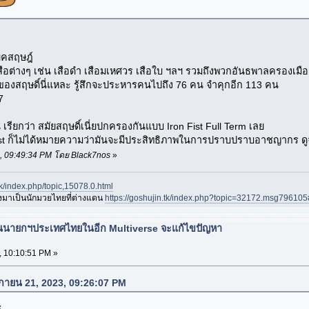
ยุคสฤษฎ์
กเสือต่างๆ เช่น เสือดำ เสือมเหศวร เสือใบ ฯลฯ รวมถึงพวกอันธพาลครองเมือง
7 ของสฤษดิ์นี่แหละ รู้สึกจะประหารคนไปถึง 76 คน จำคุกอีก 113 คน
7
น เรียกว่า สมัยสฤษดิ์เนี่ยปกครองกันแบบ Iron Fist Full Term เลย
 ก็ไม่ได้หมายความว่ามันจะมีประสิทธิภาพในการปราบปราบอาชญากร ดูจากท
23, 09:49:34 PM โดย Black7nos
»
.tk/index.php/topic,15078.0.html
องมาเป็นนักมวยไทยที่ต่างแดน
https://goshujin.tk/index.php?topic=32172.msg7961
ป็นนายกฯประเทศไทยในอีก Multiverse จะแก้ไขปัญหา
, 10:10:51 PM »
จิกายน 21, 2023, 09:26:07 PM