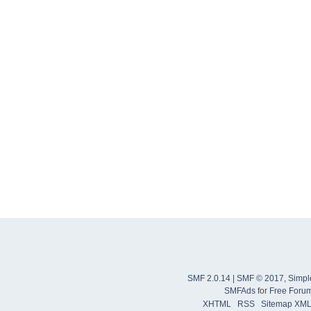
SMF 2.0.14
|
SMF © 2017
,
Simpl
SMFAds
for
Free Foru
XHTML
RSS
Sitemap XM