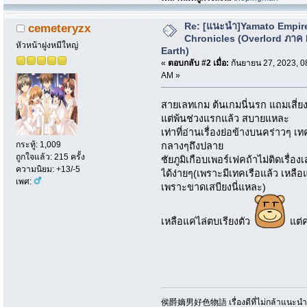
Re: [แนะนำ]Yamato Empir
cemeteryzx
Chronicles (Overlord ภาค
หัวหน้าฝูงหมีใหญ่
Earth)
«
ตอบกลับ #2 เมื่อ:
กันยายน 27, 2023, 0
AM »
สายเลทเกม ต้นเกมนี่นรก แถมเสี่ย
แต่พ้นช่วงแรกแล้ว สบายแหละ
เท่าที่อ่านเรื่องย่อข้างบนคร่าวๆ 
กระทู้: 1,009
กลางๆถึงปลาย
ถูกใจแล้ว: 215 ครั้ง
ชัยภูมิเกือบเพอร์เฟคถ้าไม่ติดเรื่อง
ความนิยม: +13/-5
ได้ง่ายๆ(เพราะมีเทคเรือแล้ว เหลื
เพศ:
เพราะขาดเสบียงนี่แหละ)
เหลือแค่ไล่ตบเรียงตัว
แต่ค
侯爵嫡男好色物語 เรื่องดีที่ไม่กล้าแนะนำเพ