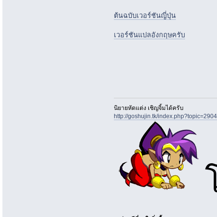
ต้นฉบับเวอร์ชันญี่ปุ่น
เวอร์ชันแปลอังกฤษครับ
นิยายหัดแต่ง เชิญจิ้มได้ครับ
http://goshujin.tk/index.php?topic=2904