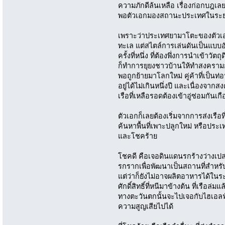
ความภักดีล้นเหลือ เรื่องก่อกบฎเลยยั
พอตัวเอกมองสถานะประเทศในระยะย
เพราะว่าประเทศยามาโตะของตัวเอก
ทะเล แต่สไตล์การเล่นดันเป็นแบ
ครั้งที่หนึ่ง ที่ต้องพึ่งการนำเข้
ก็ทำการยุยงชาวบ้านให้ทำสงครามก
พอถูกย้ายมาโลกใหม่ คู่ค้าที่เป็นท
อยู่ได้ไม่เกินหนึ่งปี และเนื่องจากส
เรือที่เหลือรอดต้องเข้าอู่ซ่อมกันเ
ตัวเอกก็เลยต้องเริ่มจากการส่งเรือ
ค้นหาพื้นที่เพาะปลูกใหม่ หรือประเทศอ
และโชคร้าย
โชคดี คือเจอดินแดนรกร้างว่างเปล่
รกรากเพื่อพัฒนาเป็นสถานที่สำหรั
แต่ว่าก็ยังไม่อาจผลิตอาหารได้ในร
ศักดิ์สิทธิ์ที่หนีมาข้างต้น ที่เรือล
ทางตะวันตกนั้นจะไปเจอกับไฮเอลฟ์เข
ความสูญเสียไปได้