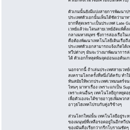
ตัวเอกสั่งเริ่มวิจัยเครื่องบินได้ครับ)
ตัวเกมนั้นยังมีแบ่งสายการพัฒนาป
ประเทศตัวเอกนั้นเห็นได้ชัดว่ามาท
ยากที่สุดเพราะเป็นประเทศ Late G
เวทย์แล้วจะโดนสายเวทย์อัดแพ้ตั้งแ
กลางมหาสมุทร ซึ่งการล่องเรือในเกม
คือต้องพัฒนาเทคโนโลยีเดินเรือถึ
ประเทศตัวเอกสามารถแจ้งเกิดได้เ
ทวีปต่างๆ มันจะว่างมาพัฒนาการ
ได้ ตัวเอกก็หลุดพ้นจุดอ่อนแอต้นเ
นอกจากนี้ ถ้าเล่นประเทศสายเวทย
สงครามโลกครั้งที่หนึ่งได้ครับ ทำ
ทันสมัยให้พวกประเทศเวทมนตร์จนร
ไหนๆ มาหาเรื่อง เพราะแกเป็น Su
เพราะคนอื่นๆ เทคโนโลยีถูกหยุดอยู
เพื่อตัวเองจะได้ขายอาวุธเพิ่มพวกสาย
อาวุธไฮเทคไปรบกับคู่อริข้างๆ
ส่วนโลกใหม่นั้น เทคโนโลยีอยู่ระ
ของมนุษย์ที่เหลือรอดอยู่ในอีกทวีปหนึ
ของมันคือเรียกว่ากรีกโบราณชัดๆ 