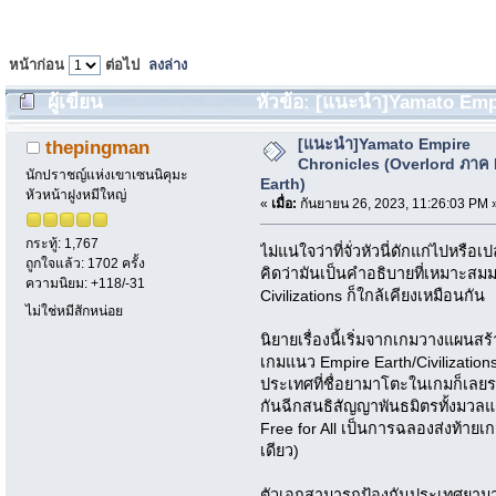
หน้าก่อน
ต่อไป
ลงล่าง
ผู้เขียน
หัวข้อ: [แนะนำ]Yamato Emp
Earth) (อ่าน 2030 ครั้ง)
[แนะนำ]Yamato Empire
thepingman
Chronicles (Overlord ภาค
นักปราชญ์แห่งเขาเซนนิคุมะ
Earth)
หัวหน้าฝูงหมีใหญ่
«
เมื่อ:
กันยายน 26, 2023, 11:26:03 PM 
กระทู้: 1,767
ไม่แน่ใจว่าที่จั่วหัวนี่ดักแก่ไปหรื
ถูกใจแล้ว: 1702 ครั้ง
คิดว่ามันเป็นคำอธิบายที่เหมาะสมมา
ความนิยม: +118/-31
Civilizations ก็ใกล้เคียงเหมือนกัน
ไม่ใช่หมีสักหน่อย
นิยายเรื่องนี้เริ่มจากเกมวางแผนสร้
เกมแนว Empire Earth/Civilizations 
ประเทศที่ชื่อยามาโตะในเกมก็เลยรว
กันฉีกสนธิสัญญาพันธมิตรทั้งมวล
Free for All เป็นการฉลองส่งท้ายเก
เดียว)
ตัวเอกสามารถป้องกันประเทศยามา