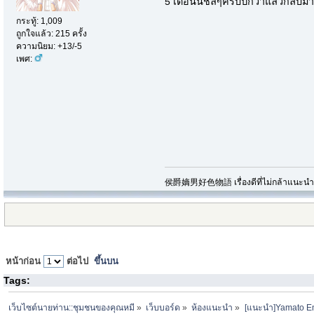
5 เดือนนี่ชิลๆครับปีกว่าแล้วกลับมา
กระทู้: 1,009
ถูกใจแล้ว: 215 ครั้ง
ความนิยม: +13/-5
เพศ:
侯爵嫡男好色物語 เรื่องดีที่ไม่กล้าแนะนำเพ
หน้าก่อน
ต่อไป
ขึ้นบน
Tags:
เว็บไซต์นายท่าน::ชุมชนของคุณหมี
»
เว็บบอร์ด
»
ห้องแนะนำ
»
[แนะนำ]Yamato Em