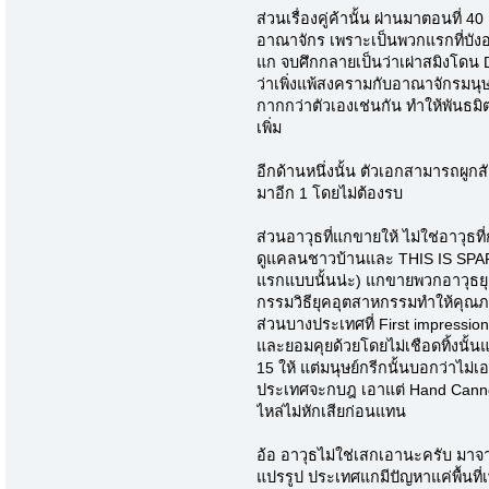
ส่วนเรื่องคู่ค้านั้น ผ่านมาตอนที่ 
อาณาจักร เพราะเป็นพวกแรกที่บัง
แก จบศึกกลายเป็นว่าเผ่าสมิงโดน Dar
ว่าเพิ่งแพ้สงครามกับอาณาจักรมนุษ
กากกว่าตัวเองเช่นกัน ทำให้พันธมิ
เพิ่ม
อีกด้านหนึ่งนั้น ตัวเอกสามารถผูกส
มาอีก 1 โดยไม่ต้องรบ
ส่วนอาวุธที่แกขายให้ ไม่ใช่อาวุธที
ดูแคลนชาวบ้านและ THIS IS SPA
แรกแบบนั้นน่ะ) แกขายพวกอาวุธยุ
กรรมวิธียุคอุตสาหกรรมทำให้คุณภ
ส่วนบางประเทศที่ First impression
และยอมคุยด้วยโดยไม่เชือดทิ้งนั้
15 ให้ แต่มนุษย์กรีกนั้นบอกว่าไ
ประเทศจะกบฎ เอาแต่ Hand Cannon ที
ไหล่ไม่หักเสียก่อนแทน
อ้อ อาวุธไม่ใช่เสกเอานะครับ มาจ
แปรรูป ประเทศแกมีปัญหาแค่พื้นที่