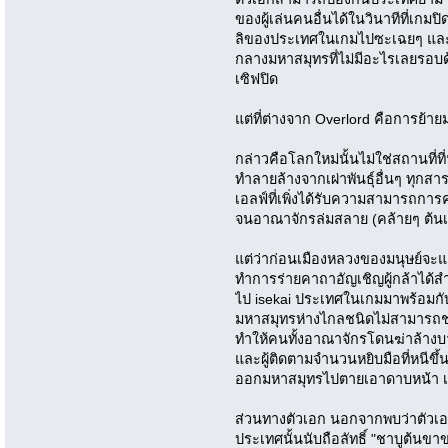
ของผู้เล่นคนอื่นได้ในวินาทีที่เกม
ลิของประเทศในเกมไปซะเฉยๆ และ
กลางมหาสมุทรที่ไม่มีอะไรเลยรอบ
เซิฟปิด
แต่ที่ต่างจาก Overlord คือการย้ายม
กล่าวคือโลกใหม่นั้นไม่ใช่สถานที่ที่
ทำลายล้างจากเผ่าพันธุ์อื่นๆ ทุกสา
เอลฟ์ที่เพิ่งได้รับความสามารถกา
จนอาณาจักรล่มสลาย (คล้ายๆ ต้นเ
แต่ว่าก่อนเมืองหลวงของมนุษย์จะแต
ทำการร่ายคาถาอัญเชิญผู้กล้าได้สำ
ไป isekai ประเทศในเกมมาพร้อมกับผู
มหาสมุทรห่างไกลชนิดไม่สามารถช่ว
ทำให้คนทั้งอาณาจักรโดนฆ่าล้างบาง
และผู้ติดตามจำนวนหยิบมือที่หนีขึ้
ออกมหาสมุทรไปตายเอาดาบหน้า เพรา
ส่วนทางตัวเอก นอกจากพบว่าตัวเ
ประเทศนั้นนับถือลัทธิ์ "ชาบูต้นข