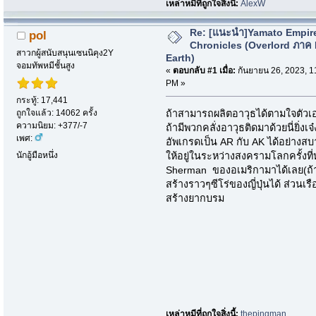
เหล่าหมีที่ถูกใจสิ่งนี้:
AlexW
Re: [แนะนำ]Yamato Empir
pol
Chronicles (Overlord ภาค
สาวกผู้สนับสนุนเซนนิคุง2Y
Earth)
จอมทัพหมีชั้นสูง
«
ตอบกลับ #1 เมื่อ:
กันยายน 26, 2023, 1
PM »
กระทู้: 17,441
ถูกใจแล้ว: 14062 ครั้ง
ถ้าสามารถผลิตอาวุธได้ตามใจตัวเอ
ความนิยม: +377/-7
ถ้ามีพวกคลั่งอาวุธติดมาด้วยนี่ยิ่
เพศ:
อัพเกรดเป็น AR กับ AK ได้อย่างส
นักอู้มือหนึ่ง
ให้อยู่ในระหว่างสงครามโลกครั้งที่ห
Sherman ของอเมริกามาได้เลย(ถ้าเค
สร้างราวๆซีโร่ของญี่ปุ่นได้ ส่วนเร
สร้างยากบรม
เหล่าหมีที่ถูกใจสิ่งนี้:
thepingman