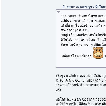
อ้างจาก: cemeteryzx ที่ กัน
สายเลทเกม ต้นเกมนี่นรก แถมเส
แต่พ้นช่วงแรกแล้ว สบายแหละ
เท่าที่อ่านเรื่องย่อข้างบนคร่า
ช่วงกลางๆถึงปลาย
ชัยภูมิเกือบเพอร์เฟคถ้าไม่ติดเร
ที่อื่นได้ง่ายๆ(เพราะมีเทคเรือแ
มันจะโตช้าเพราะขาดเสบียงนี่
เหลือแค่ไล่ตบเรียงตัว
แ
จริงๆ ตอนที่ประเทศตัวเอกมันยังอย
ไม่ใช่แค่ Mid Game เพียงแต่ว่า End
สงครามโลกครั้งที่ 1 สำหรับฝ่ายเ
ครับ
พอโดน Isekai มา ข้อจำกัดเรื่องวิจั
ทำให้วิจัยต่อไปได้อีกครับ แต่ก็คงอ