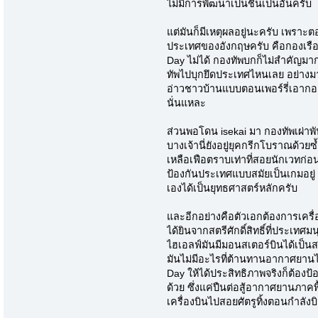
ไม่มีการพัฒนาเป็นชิ้นเป็นอันครับ
แต่มันก็มีเหตุผลอยู่นะครับ เพราะต
ประเทศของอังกฤษครับ คือกองเรือร
Day ไม่ได้ กองทัพบกก็ไม่สำคัญม
ทัพไปบุกยึดประเทศไหนเลย อย่างมา
อ่าวชาวบ้านแบบตอนเพอร์รี่เอากองเ
นั่นแหละ
ส่วนพอโดน isekai มา กองทัพเผ่าพันธ
บางเจ้านี่ยังอยู่ยุคกรีกโบราณด้วยซ
เหลือเฟือตราบเท่าที่สอยนักเวทก่อ
ป้องกันประเทศแบบสมัยเป็นเกมอยู่ น
เองได้เป็นยุทธศาสตร์หลักครับ
และอีกอย่างคือตัวเอกต้องการเคร
ได้ยินจากสตรีศักดิ์สิทธิ์ที่ประเทศม
ไฮเอลฟ์มันมีมอนสเตอร์บินได้เป็นสม
มันไม่มีอะไรที่ต้านทานอากาศยานได
Day ให้ได้ประสิทธิภาพจริงก็ต้องป
ด้วย ซึ่งแค่ปืนต่อสู้อากาศยานภาคพื
เครื่องบินไปสอยศัตรูทิ้งตอนกำลังบิ