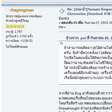
Re: [แนะนำ]Yamato Empir
thepingman
Chronicles (Overlord ภาค
นักปราชญ์แห่งเขาเซนนิคุมะ
Earth)
หัวหน้าฝูงหมีใหญ่
«
ตอบกลับ #3 เมื่อ:
กันยายน 27, 2023, 0
PM »
กระทู้: 1,767
ถูกใจแล้ว: 1702 ครั้ง
อ้างจาก: pol ที่ กันยายน 26,
ความนิยม: +118/-31
ไม่ใช่หมีสักหน่อย
ถ้าสามารถผลิตอาวุธได้ตามใจตั
ครับ ยิ่งถ้ามีพวกคลั่งอาวุธติดม
ไรเฟิลในตอนนั้นให้อัพเกรดเป็
ปีผมว่าน่าจะอัพเทคโนโลยีให้อย
ได้ รถถังนี่ไม่ต้องคิดมากสร้า
เครื่องยนต์มีแรงม้าพอ) เครื่องบ
เรือนี่หนักสุดเพราะระบบการเล็
จากที่อ่าน Eng มาถึงตอนที่ 40 กว่าๆ
มาทดแทนเรือที่จมไปตอนตะลุมบอนกับ
โดยเรือที่สร้างมาทดแทนจะเปลี่ยน
Dreadnought ส่วนกองทัพบกยังคงใช