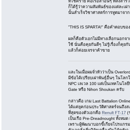
ที่โชคร้าย คือเรือลำอื่นๆ ที่ส่งสำ
ก็ได้รู้ว่าความสัมพันธ์ของแต่ละเผ่
นั้นสำเร็จวิชาศาสตร์การทูตมาจาก 
"THIS IS SPARTA!" คือคำตอบของทุ
ผลก็คือตัวเอกไม่มีทางเลือกนอกจ
ใช้ นั่นคือคุยกันดีๆ ไม่รู้เรื่องก็
แล้วก็ค่อยเจรจาค้าขาย
และในเมื่อผมจั่วหัวว่าเป็น Overlo
มีข้อได้เปรียบเผ่าพันธุ์อื่นๆ ในโลก
NPC เลเวล 100 แต่เป็นเทคโนโลยีที
Gate หรือ Nihon Shoukan ครับ
กล่าวคือ เกม Last Battalion Online 
ได้แค่ยุคก่อนประวัติศาสตร์จนถึงสงคร
ที่สุดของตัวเอกคือ
Renult FT-17
(ร
เป็นเรือ Pre-Dreadnought ทั้งหมด แ
เพราะผู้พัฒนาบอกขี้เกียจโปรแกรม