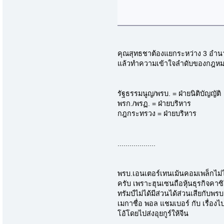
คุณสุทธชาต้องแยกระหว่าง 3 อำนาจ
แล้วทำความเข้าใจลำดับของกฎหม
รัฐธรรมนูญ/พรบ. = ฝ่ายนิติบัญญัติ
พรก./พรฏ. = ฝ่ายบริหาร
กฎกระทรวง = ฝ่ายบริหาร
...................
พรบ.เอนเตอร์เทนเม้นคอมเพล็กไม่ได
ครับ เพราะฮุนเซนถือหุ้นธุรกิจค
ทรัมป์ไม่ได้มีส่วนได้ส่วนเสียกับพรบ
เมกาชื่อ พอล แชมเบอร์ กับ เรื่องไ
โอ้โดยไปส่งอุยกูร์ให้จีน