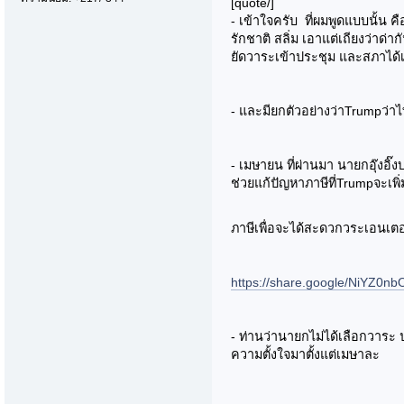
[quote/]
- เข้าใจครับ ที่ผมพูดแบบนั้น ค
รักชาติ สลิ่ม เอาแต่เถียงว่าด่าก
ยัดวาระเข้าประชุม และสภาได้
- และมียกตัวอย่างว่าTrumpว่า
- เมษายน ที่ผ่านมา นายกอุ๊งอิ
ช่วยแก้ปัญหาภาษีที่Trumpจะเพิ่ม
ภาษีเพื่อจะได้สะดวกวระเอนเ
https://share.google/NiYZ0n
- ท่านว่านายกไม่ได้เลือกวาระ 
ความตั้งใจมาตั้งแต่เมษาละ