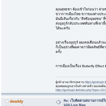
คุณสุทธชา ต้องเข้าใจก่อนว่า ฝ่า
ขวาการเมืองไทย ขวาของต่างประเทศ
มันมีเส้นเกี่ยวกับ "สิทธิมนุษยชน" ท
ส่งอุยกูร์กลับประเทศต้นทางที่เขาลี้
ได้นะครับ
อย่างเรื่องอุยกูร์ ผมเคยเตือนแล้วนะ
ก็เป็นอย่างที่ผมคาดว่ามีผลลัพธ์ท
ครั้ง
การเมืองเป็นเรื่อง Butterfly Effec
ผู้กล้าอาณาจักรกุหลาบ
https://goshujin
ึคุณพ่อผมถูกเอาเงินจ้างฟาดหัว ผมเลยต้
https://goshujin.tk/index.php?topic
Re: เว็บติดตามสถานการณ์ใ
deaddy
แบบ Live Map