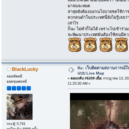
มาจนจะหมด
ล่าสุดยังต้องออกนโยบายชดใช้การ
พวกคนดำในประเทศนี่ยังไม่รู้เลยว
เท่าไร
ก็นะ ไม่ทำก็ไม่ได้ เพราะไปเข้าร่วม
จะพัฒนาประเทศมันต้องใช้คนมีความ
Re: เว็บติดตามสถานการณ์ใ
BlackLucky
แบบ Live Map
จอมทัพหมี
«
ตอบกลับ #6209 เมื่อ:
กรกฎาคม 13, 20
ยอดขุนพลหมี
11:25:30 AM »
กระทู้: 5,791
ถูกใจแล้ว: 8888 ครั้ง