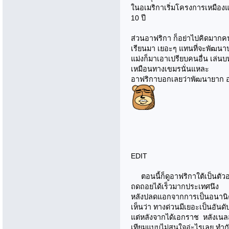
ในอเมริกาเริ่มโครงการเหมืองแร
10 ปี
ส่วนอาฟริกา ก็อย่าไปคิดมากค
เรียนมา เยอะๆ แทนที่จะพัฒนา
แม่งก็มาเอาเปรียบคนอื่น เล่
เหมือนทางเขมรนั่นแหละ
อาฟริกาบอกเลยว่าพัฒนายาก 
EDIT
ตอนนี้ก็ดูอาฟริกาใต้เป็นตัวอย
ถดถอยได้เร็วมากประเทศนึง
หลังปลดแอกจากการเป็นอนานิคม
เห็นว่า ทางด่วนมีเยอะเป็นอัน
แต่หลังจากได้เอกราช หลังเนลส
เทียมแบบไม่สนใจอ่ะไรเลย ทำก