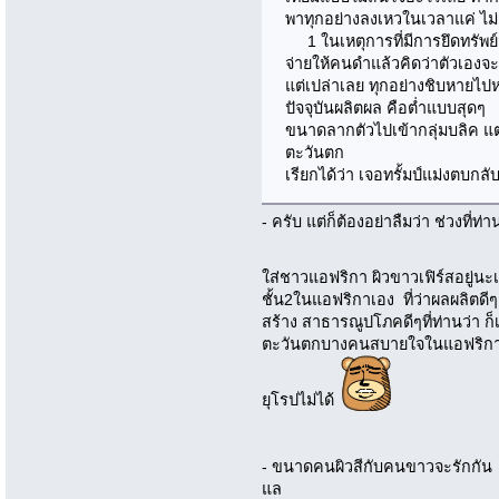
พาทุกอย่างลงเหวในเวลาแค่ ไม่ถึ
1 ในเหตุการที่มีการยึดทรัพย
จ่ายให้คนดำแล้วคิดว่าตัวเองจะ
แต่เปล่าเลย ทุกอย่างชิบหายไป
ปัจจุบันผลิตผล คือต่ำแบบสุดๆ
ขนาดลากตัวไปเข้ากลุ่มบลิค แ
ตะวันตก
เรียกได้ว่า เจอทรั้มป์แม่งตบกลั
- ครับ แต่ก็ต้องอย่าลืมว่า ช่วงที่
ใส่ชาวแอฟริกา ผิวขาวเฟิร์สอยู่น
ชั้น2ในแอฟริกาเอง ที่ว่าผลผลิตดี
สร้าง สาธารณูปโภคดีๆที่ท่านว่า 
ตะวันตกบางคนสบายใจในแอฟริกาที่
ยุโรปไม่ได้
- ขนาดคนผิวสีกับคนขาวจะรักกัน
แล