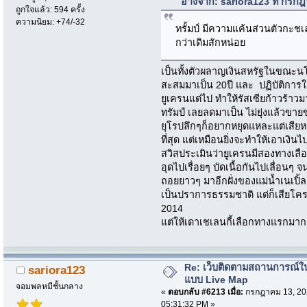
อ้างจาก: sariora123 ที่ กรก
ถูกใจแล้ว: 594 ครั้ง
ความนิยม: +74/-32
ทรั้มป์ มีความแค้นส่วนตัวกะชเล
กว่าเดิมสักหน่อย
เป็นทั้งตัวผลาญเงินสหรัฐในขณะนโย
สะสมมาเป็น 20ปี และ ปฏิบัติการใ
ยูเครนแต่ไป ทำให้รัสเซียก้าวร้า
ทรัมป์ เลยลดมาเป็น ไม่ยุ่งแล้วขา
ยุโรปลึกๆก็อยากหยุดแหละแต่เสียห
ที่สุด แต่เหมือนยิ่งจะทำให้เอาเงิน
สวิสประเมินว่ายูเครนมีสองทางเลือ
อุดไปเรื่อยๆ บัดเนื้อกันไปเลื่อนๆ
ถอยยาวๆ มาอีกฝั่งของแม่น้ำเนเปิ้
เป็นปราการธรรมชาติ แต่ก็เสียโครง
2014
แต่ให้เดาเชเลนกี้เลือกทางแรกมา
Re: เว็บติดตามสถานการณ์ใ
sariora123
แบบ Live Map
จอมพลหมีชั้นกลาง
«
ตอบกลับ #6213 เมื่อ:
กรกฎาคม 13, 20
05:31:32 PM »