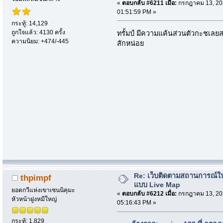
«
ตอบกลับ #6211 เมื่อ:
กรกฎาคม 13, 20
01:51:59 PM »
กระทู้: 14,129
ถูกใจแล้ว: 4130 ครั้ง
ทรั้มป์ มีความแค้นส่วนตัวกะชเลยสกี
ความนิยม: +474/-445
สักหน่อย
Re: เว็บติดตามสถานการณ์ใ
thpimpf
แบบ Live Map
ยอดกวีแห่งเขาเซนนิคุมะ
«
ตอบกลับ #6212 เมื่อ:
กรกฎาคม 13, 20
หัวหน้าฝูงหมีใหญ่
05:16:43 PM »
กระทู้: 1,829