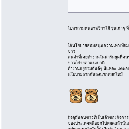
ไปหาถามคนอาฟริกาใต้ รุ่นเก่าๆ 
ไอ้นโยบายสนับสนุนความเท่าเทียม 
ขาว
คนดำที่เคยทำงานในฟาร์มยุคที่คน
ขาวก็จ่ายค่าแรงปกติ
ทำงานอยู่ร่วมกันดีๆ นี่แหละ แต่พ
นโยบายลากกันลงนรกหมกไหม้
ปัจจุบันคนขาวที่เป็นเจ้าของกิจก
ของประเทศหนีออกไปหมดแล้วนั่
แต่พวกคนดำมันก็ยังคิดว่า โดนเอาเป