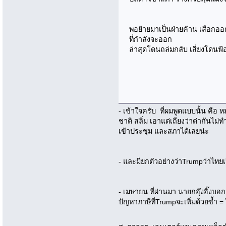
พอย้ายมาเป็นฝ่ายค้าน เสือกอ
ที่กำลังจะออก
ล่าสุดโดนถล่มกลับ เสี่ยงโดนฟ้
- เข้าใจครับ ที่ผมพูดแบบนั้น คือ 
ชาติ สลิ่ม เอาแต่เถียงว่าด่ากันไม่
เข้าประชุม และสภาได้เลยน่ะ
- และมียกตัวอย่างว่าTrumpว่าไทย
- เมษายน ที่ผ่านมา นายกอุ๊งอิ๊งบ
ปัญหาภาษีที่Trumpจะเพิ่มด้วยซ้ำ = 