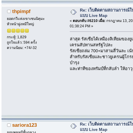
Re: เว็บติดตามสถานการณ์ใ
thpimpf
แบบ Live Map
ยอดกวีแห่งเขาเซนนิคุมะ
«
ตอบกลับ #6210 เมื่อ:
กรกฎาคม 13, 20
หัวหน้าฝูงหมีใหญ่
01:38:24 PM »
กระทู้: 1,829
ล่าสุด รัสเซียได้เหมืองลิเทียมของย
ถูกใจแล้ว: 594 ครั้ง
เครนสัปทานสหรัฐไปละ
ความนิยม: +74/-32
รัสเซียถล่ม 700+มาสามสี่วันละ เน
สำหรับรัสเซียและชาวยูเครนผู้โ
บำรุง
และท่าทีของทรัมป์ที่กลับลำ ให้อาวุ
Re: เว็บติดตามสถานการณ์ใ
sariora123
แบบ Live Map
จอมพลหมีชั้นกลาง