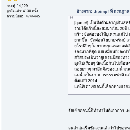
กระทู้: 14,129
ถูกใจแล้ว: 4130 ครั้ง
อ้างจาก: thpimpf ที่ กรกฎา
ความนิยม: +474/-445
[quote/] เป็นทั้งตัวผลาญเงินส
รายได้แก้หนี้สะสมมาเป็น 20ปี
สร้างข้อต่อรองให้ยูเครนแต่ไป
ยากขึ้น ขัดต่อนโยบายทรัมป์ เ
ยุโรปลึกๆก็อยากหยุดแหละแต่เสี
รองมากที่สุด แต่เหมือนยิ่งจะทำ
สวิสประเมินว่ายูเครนมีสองทางเ
อุดไปเรื่อยๆ บัดเนื้อกันไปเลื่
ถอยยาวๆ มาอีกฝั่งของแม่น้ำเนเ
แม่น้ำเป็นปราการธรรมชาติ แต่
ตั้งแต่ปี 2014
แต่ให้เดาเชเลนกี้เลือกทางแร
รัสเซียตอนนี้ก็ทำท่าไม่ดีเอากา
จนล่าสุดเริ่มชัดเจนแล้วว่าไปขอทห