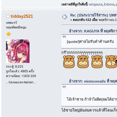
เหล่าหมีที่ถูกใจสิ่งนี้:
wingaura
,
Exboss
,
Re: (บ่นระบายไร้สาระ) บทสรุ
tidday2521
«
ตอบกลับ #22 เมื่อ:
พฤศจิกายน 18
เทพแรร์
จอมทัพหมีหนุ่ม
อ้างจาก: KAGUYA ที่ พฤศจิก
[quote/]ศาลไม่รับคำค้านครับ
กร๊ากกกกกๆๆๆๆๆๆๆๆๆๆๆ
กระทู้: 8,015
ถูกใจแล้ว: 4905 ครั้ง
ความนิยม: +163/-104
อ้างจาก: mistoveralls ที่ พ
...ร่องนมและซอกอก...
ไอ้เจ้าชาย ถ้าจำไม่ผิด(ผมได้อ่
ไอ้ชายใหญ่มันสมควรแล้วที่โดนเก็บไ