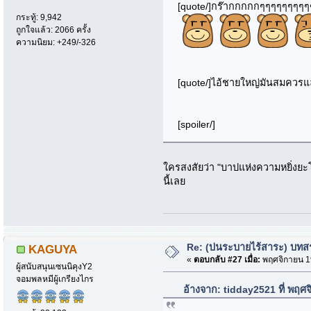
[quote/]กร๊ากกกกกๆๆๆๆๆๆๆๆๆ
กระทู้: 9,942
ถูกใจแล้ว: 2066 ครั้ง
ความนิยม: +249/-326
[quote/]ไอ้ชายใหญ่มันสมควรแล้ว
[spoiler/]
ใครสงสัยว่า "บาปแห่งความหยิ่งยะโ
นี้เลย
Re: (บ่นระบายไร้สาระ) บทสรุ
KAGUYA
«
ตอบกลับ #27 เมื่อ:
พฤศจิกายน 19
ผู้สนับสนุนเซนนิคุงY2
จอมพลหมีผู้เกรียงไกร
อ้างจาก: tidday2521 ที่ พฤศ