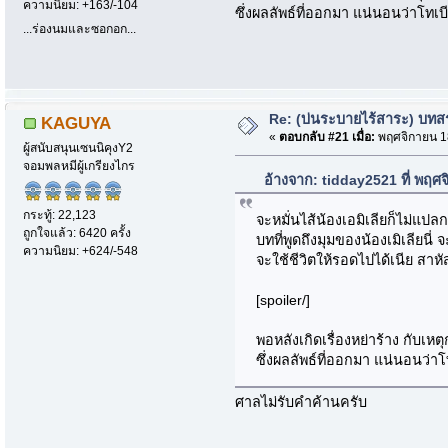
ความนิยม: +163/-104
ซึ่งผลลัพธ์ที่ออกมา แน่นอนว่าโทเบ
...ร่องนมและซอกอก...
Re: (บ่นระบายไร้สาระ) บทสรุ
KAGUYA
«
ตอบกลับ #21 เมื่อ:
พฤศจิกายน 18
ผู้สนับสนุนเซนนิคุงY2
จอมพลหมีผู้เกรียงไกร
อ้างจาก: tidday2521 ที่ พฤศ
กระทู้: 22,123
จะหมั่นไส้น้องเอมิเลียก็ไม่แปล
ถูกใจแล้ว: 6420 ครั้ง
บทที่พูดถึงมุมของน้องเมิเลีย
ความนิยม: +624/-548
จะใช้ชีวิตให้รอดไปได้เนีย ส
[spoiler/]
พอหลังเกิดเรื่องหย่าร้าง กับเห
ซึ่งผลลัพธ์ที่ออกมา แน่นอนว่าโ
ศาลไม่รับคำค้านครับ