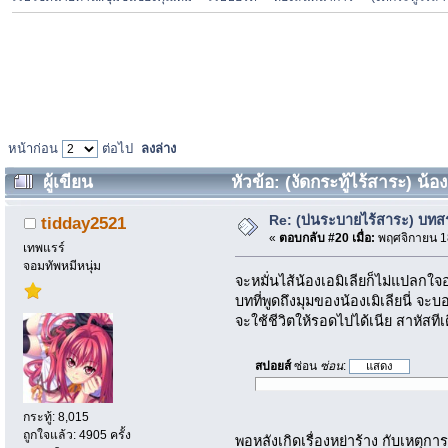
หน้าก่อน
ต่อไป
ลงล่าง
ผู้เขียน
หัวข้อ: (งัดกระทู้ไร้สาระ) น้องเ
Re: (บ่นระบายไร้สาระ) บทสรุ
tidday2521
«
ตอบกลับ #20 เมื่อ:
พฤศจิกายน 18
เทพแรร์
จอมทัพหมีหนุ่ม
จะหมั่นไส้น้องเอมิเลียก็ไม่แปลกใจอ
บทที่พูดถึงมุมของน้องเมิเลียนี่ 
จะใช้ชีวิตให้รอดไปได้เนีย สาหั
สปอยส์
ซ่อน
ซ่อน
:
กระทู้: 8,015
ถูกใจแล้ว: 4905 ครั้ง
พอหลังเกิดเรื่องหย่าร้าง กับเหตุก