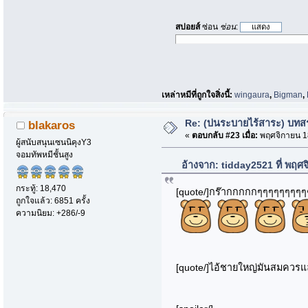
สปอยส์
ซ่อน
ซ่อน
:
เหล่าหมีที่ถูกใจสิ่งนี้:
wingaura
,
Bigman
,
Re: (บ่นระบายไร้สาระ) บทสรุ
blakaros
«
ตอบกลับ #23 เมื่อ:
พฤศจิกายน 18
ผู้สนับสนุนเซนนิคุงY3
จอมทัพหมีชั้นสูง
อ้างจาก: tidday2521 ที่ พฤศ
กระทู้: 18,470
[quote/]กร๊ากกกกกๆๆๆๆๆๆๆๆๆ
ถูกใจแล้ว: 6851 ครั้ง
ความนิยม: +286/-9
[quote/]ไอ้ชายใหญ่มันสมควรแล้ว