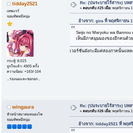
Re: (บ่นระบายไร้สาระ) บทสรุ
tidday2521
«
ตอบกลับ #25 เมื่อ:
พฤศจิกายน 19
เทพแรร์
จอมทัพหมีหนุ่ม
อ้างจาก: gira ที่ พฤศจิกายน
Seijo no Maryoku wa Bannou de
เห็นมีภาคมุมมองของอีกคนด้วยน
เวอร์ชั่นมังกะมีแค่สองภาคนั้นแหล
กระทู้: 8,015
ถูกใจแล้ว: 4905 ครั้ง
ความนิยม: +163/-104
...ร่องนมและซอกอก...
Re: (บ่นระบายไร้สาระ) บทสรุ
wingaura
«
ตอบกลับ #26 เมื่อ:
พฤศจิกายน 19
หัวหน้าสมาคมหนองโพ
จอมทัพหมีหนุ่ม
อ้างจาก: tidday2521 ที่ พฤศ