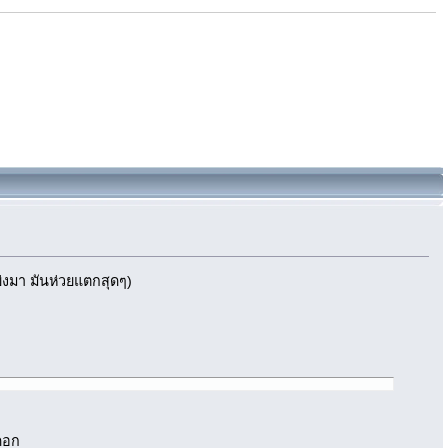
แย่งมา มันห่วยแตกสุดๆ)
งดอก