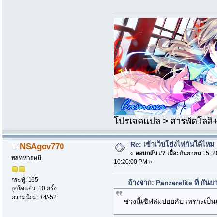
โปรเจคแปล > สารพัดโลลิ+แป
Re: เข้าเว็บโฮ่งไฟกันได้ไหม
NSAgov770
«
ตอบกลับ #7 เมื่อ:
กันยายน 15, 2
พลทหารหมี
10:20:00 PM »
กระทู้: 165
อ้างจาก: Panzerelite ที่ กั
ถูกใจแล้ว: 10 ครั้ง
ความนิยม: +4/-52
ช่วงนี้เซิฟล่มบ่อยคับ เพราะเป็