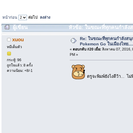
หน้าก่อน
ต่อไป
ลงล่าง
ผู้เขียน
หัวข้อ: ในขณะที่ทุกคนกำลังส
(อ่าน 3945 ครั้ง)
Re: ในขณะที่ทุกคนกำลังสนุ
xuou
Pokemon Go ในเมืองไทย....
หมีเต็มตัว
«
ตอบกลับ #20 เมื่อ:
สิงหาคม 07, 2016, 
PM »
กระทู้: 96
ถูกใจแล้ว: 8 ครั้ง
ความนิยม: +8/-1
ตรูจะพิมพ์ยังไงดีว้า... ไ