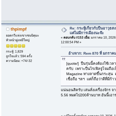
Re: กระทู้เกี่ยวกับปืนอาวุธ
thpimpf
แต่ไม่มีการเมืองนะจ๊ะ
ยอดกวีแห่งเขาเซนนิคุมะ
«
ตอบกลับ #153 เมื่อ:
มกราคม 10, 2026
หัวหน้าฝูงหมีใหญ่
12:00:54 PM »
กระทู้: 1,829
อ้างจาก: Rem 870 ที่ มกราค
ถูกใจแล้ว: 594 ครั้ง
ความนิยม: +74/-32
[quote/] ปืนรุ่นนี้คงต้องใช้เวลา
ครับ เพราะปืนไรเฟิลจู่โจมถือเป
Magazine ทางลาดขึ้นกระสุน
เชื่อถือ ฯลฯ แต่ก็ถือว่าดีที่มีก
แน่นอนสิครับ เล่นสั่งเครื่องจักร
5.56 หมดไป200ล้านบาท อันนี้เ