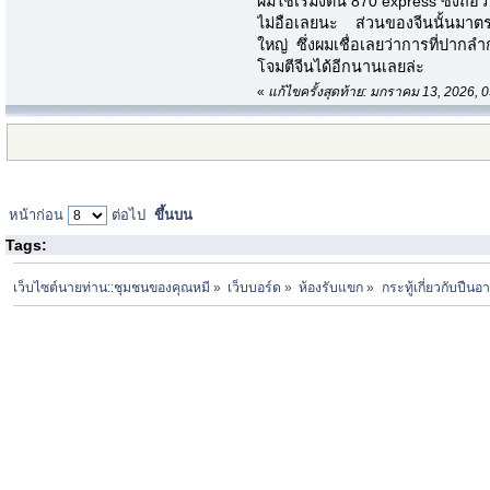
ผมใช้เรมิงตัน 870 express ซึ่งถือว่าเ
ไม่อือเลยนะ ส่วนของจีนนั้นมาตร
ใหญ่ ซึ่งผมเชื่อเลยว่าการที่ปาก
โจมตีจีนได้อีกนานเลยล่ะ
«
แก้ไขครั้งสุดท้าย: มกราคม 13, 2026
หน้าก่อน
ต่อไป
ขึ้นบน
Tags:
เว็บไซต์นายท่าน::ชุมชนของคุณหมี
»
เว็บบอร์ด
»
ห้องรับแขก
»
กระทู้เกี่ยวกับปืน