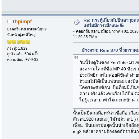
Re: กระทู้เกี่ยวกับปืนอาวุธ
thpimpf
แต่ไม่มีการเมืองนะจ๊ะ
ยอดกวีแห่งเขาเซนนิคุมะ
«
ตอบกลับ #141 เมื่อ:
มกราคม 02, 2026
หัวหน้าฝูงหมีใหญ่
11:29:35 PM »
กระทู้: 1,829
อ้างจาก: Rem 870 ที่ มกราค
ถูกใจแล้ว: 594 ครั้ง
ความนิยม: +74/-32
วันนี้ไปดูในช่อง YouTube มา
สงครามโลกที่ชื่อ MP 40 ซึ่งเร
ประสิทธิภาพไม่ค่อยดีขัดลำง่าย
ตัวผมไม่ได้เป็นแฟนบอยของปืน
โคตรจะซับซ้อน ปืนที่ผมมีเป็นข
ความจริงแล้วเคยเกือบได้ปืน C
ไม่รู้จะเอามาทำไมเกะกะบ้าน แล้
นั้นเป็นปืนกลมือทร่น่าเชื่อถือ เ
สัน m1928 เลยนะ( ไม่ใช่ตัว m1 )
เพี้ยน ปืนเยอรมันยุคนั้นน่าเชือถื
mg3 หลังสงครามต้องลดอัตราลั่นก