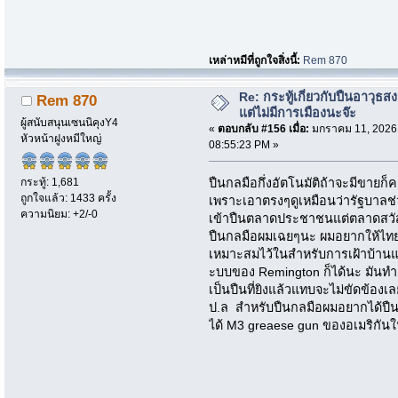
เหล่าหมีที่ถูกใจสิ่งนี้:
Rem 870
Re: กระทู้เกี่ยวกับปืนอาวุธ
Rem 870
แต่ไม่มีการเมืองนะจ๊ะ
ผู้สนับสนุนเซนนิคุงY4
«
ตอบกลับ #156 เมื่อ:
มกราคม 11, 2026
หัวหน้าฝูงหมีใหญ่
08:55:23 PM »
กระทู้: 1,681
ปืนกลมือกึ่งอัตโนมัติถ้าจะมีขายก
ถูกใจแล้ว: 1433 ครั้ง
เพราะเอาตรงๆดูเหมือนว่ารัฐบาลช
ความนิยม: +2/-0
เข้าปืนตลาดประชาชนแต่ตลาดสวัสดิ
ปืนกลมือผมเฉยๆนะ ผมอยากให้ไทยท
เหมาะสมไว้ในสำหรับการเฝ้าบ้านแ
ะบบของ Remington ก็ได้นะ มันทำอ
เป็นปืนที่ยิงแล้วแทบจะไม่ขัดข้
ป.ล สำหรับปืนกลมือผมอยากได้ปืน
ได้ M3 greaese gun ของอเมริกันใ