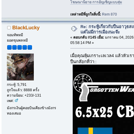
โฆษณานิยาย การอัญเชิญแบบสุ่ม
เหล่าหมีที่ถูกใจสิ่งนี้:
Rem 870
Re: กระทู้เกี่ยวกับปืนอาวุธ
BlackLucky
แต่ไม่มีการเมืองนะจ๊ะ
จอมทัพหมี
«
ตอบกลับ #145 เมื่อ:
มกราคม 04, 2026
ยอดขุนพลหมี
05:58:14 PM »
เมื่อคุณหุ้มเกราะเลเวล4 แล้วหัวเรา
ปืนกล๊อกที่ว่า::
กระทู้: 5,791
ถูกใจแล้ว: 8888 ครั้ง
ความนิยม: +233/-131
เพศ:
มังกรเงินผู้คอยบินเคียงข้างมังกร
ทองเสมอ