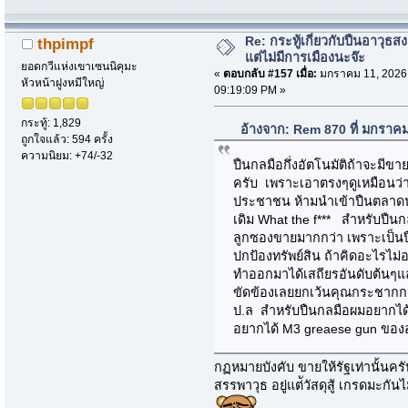
Re: กระทู้เกี่ยวกับปืนอาวุธ
thpimpf
แต่ไม่มีการเมืองนะจ๊ะ
ยอดกวีแห่งเขาเซนนิคุมะ
«
ตอบกลับ #157 เมื่อ:
มกราคม 11, 2026
หัวหน้าฝูงหมีใหญ่
09:19:09 PM »
กระทู้: 1,829
อ้างจาก: Rem 870 ที่ มกราค
ถูกใจแล้ว: 594 ครั้ง
ความนิยม: +74/-32
ปืนกลมือกึ่งอัตโนมัติถ้าจะมีข
ครับ เพราะเอาตรงๆดูเหมือนว่า
ประชาชน ห้ามนำเข้าปืนตลาดป
เดิม What the f*** สำหรับปื
ลูกซองขายมากกว่า เพราะเป็นป
ปกป้องทรัพย์สิน ถ้าคิดอะไรไม
ทำออกมาได้เสถียรอันดับต้นๆแล้
ขัดข้องเลยยกเว้นคุณกระชากก
ป.ล สำหรับปืนกลมือผมอยากได้
อยากได้ M3 greaese gun ของอเ
กฏหมายบังคับ ขายให้รัฐเท่านั้นครับ 
สรรพาวุธ อยู่แต่ัวัสดุสู้ เกรดมะกั