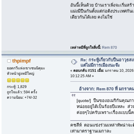
อันนี้เห็นด้วย บ้านเราเพิ่งจะเริ่มสร
แม่งมีปืนกันตั้งแต่ก่อต้งประเทศกัน
เดียวกันได้เลย คงไม่ใช่
เหล่าหมีที่ถูกใจสิ่งนี้:
Rem 870
Re: กระทู้เกี่ยวกับปืนอาวุธ
thpimpf
แต่ไม่มีการเมืองนะจ๊ะ
ยอดกวีแห่งเขาเซนนิคุมะ
«
ตอบกลับ #151 เมื่อ:
มกราคม 10, 2026
หัวหน้าฝูงหมีใหญ่
10:12:25 AM »
กระทู้: 1,829
อ้างจาก: Rem 870 ที่ มกราค
ถูกใจแล้ว: 594 ครั้ง
ความนิยม: +74/-32
[quote/] ปืนของอเมริกันคุณภาพ
หน่อยอยู่ได้เป็นร้อยปีแหละ ส่วน
ค่อยๆไปครับเพราะเรื่องแบบนี้
คชสีห์ ตอนแข่งร่วมเหล่าทัพน่าจะ
เท่ามาตราฐานเมกาละ