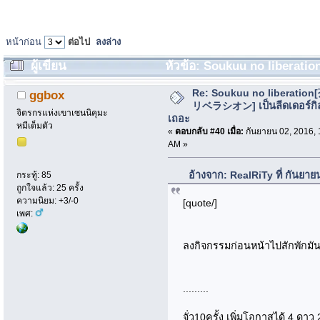
หน้าก่อน
ต่อไป
ลงล่าง
ผู้เขียน
หัวข้อ: Soukuu no libera
กันเถอะ (อ่าน 10221 ครั้ง)
Re: Soukuu no liberatio
ggbox
リベラシオン] เป็นลีดเดอร์กิ
จิตรกรแห่งเขาเซนนิคุมะ
เถอะ
หมีเต็มตัว
«
ตอบกลับ #40 เมื่อ:
กันยายน 02, 2016, 
AM »
อ้างจาก: RealRiTy ที่ กันยา
กระทู้: 85
ถูกใจแล้ว: 25 ครั้ง
ความนิยม: +3/-0
[quote/]
เพศ:
ลงกิจกรรมก่อนหน้าไปสักพักมัน
.........
จั่ว10ครั้ง เพิ่มโอกาสได้ 4 ดาว 