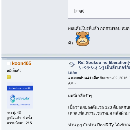
[img/]
ผมแค้นโปรที่แล้ว กดสามรอบ หมดเ
ตัว
Re: Soukuu no liberatio
koon405
リベラシオン] เป็นลีดเดอร์กิ
หมีเต็มตัว
เถอะ
«
ตอบกลับ #41 เมื่อ:
กันยายน 02, 2016, 
AM »
ผมนี่เกลือรัวๆ
เมื่อวานผมลงดันเวล 120 ตีบอสกัน
กระทู้: 43
เควสเฟลเพราะเวลาหมด สลัดผักม
ถูกใจแล้ว: 4 ครั้ง
ความนิยม: +2/-5
ท่าน gg กับท่าน RealRiTy ได้เข้าก