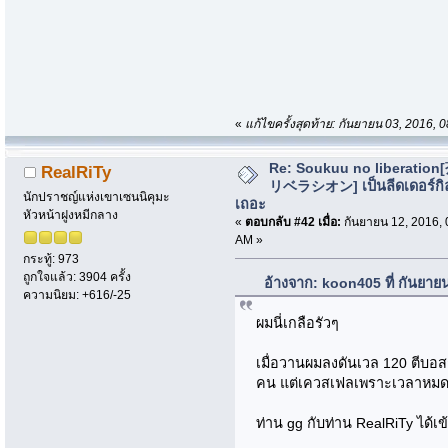
«
แก้ไขครั้งสุดท้าย: กันยายน 03, 2016
Re: Soukuu no liberatio
RealRiTy
リベラシオン] เป็นลีดเดอร์กิ
นักปราชญ์แห่งเขาเซนนิคุมะ
เถอะ
หัวหน้าฝูงหมีกลาง
«
ตอบกลับ #42 เมื่อ:
กันยายน 12, 2016, 
AM »
กระทู้: 973
ถูกใจแล้ว: 3904 ครั้ง
อ้างจาก: koon405 ที่ กันยาย
ความนิยม: +616/-25
ผมนี่เกลือรัวๆ
เมื่อวานผมลงดันเวล 120 ตีบอส
คน แต่เควสเฟลเพราะเวลาหมด
ท่าน gg กับท่าน RealRiTy ได้เข