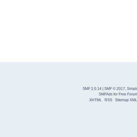
SMF 2.0.14
|
SMF © 2017
,
Simpl
SMFAds
for
Free Foru
XHTML
RSS
Sitemap XM