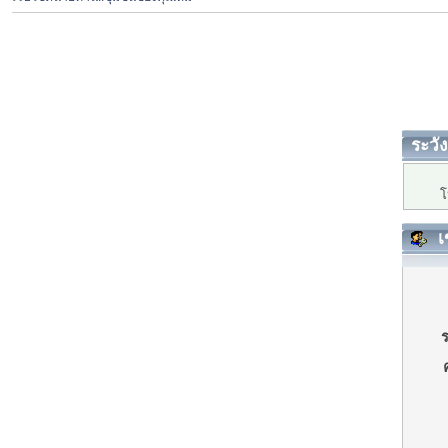
ระวัง
โ
เ
ร