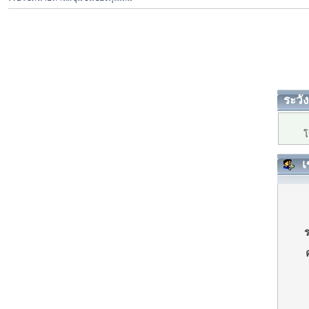
ระวัง
โ
เ
ร