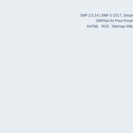
SMF 2.0.14
|
SMF © 2017
,
Simpl
SMFAds
for
Free Foru
XHTML
RSS
Sitemap XM