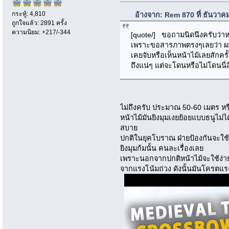
กระทู้: 4,810
อ้างจาก: Rem 870 ที่ ธันวาค
ถูกใจแล้ว: 2891 ครั้ง
ความนิยม: +217/-344
[quote/] ขอถามนิดนึงครับว่าห
เพราะขอสารภาพตรงๆเลยว่า ผมไม่
เคยจับหรือเห็นหน้าไม้เลยสักครั้
ถึงแน่ๆ แต่จะโดนหรือไม่โดนนี่อี
ไม่ถึงครับ ประมาณ 50-60 เมตร ห
หน้าไม้มันยิงมุมเงยย้อยแบบธนูไม่ไ
สบาย
ปกติในยุคโบราณ ฝ่ายป้องกันจะใช้หน
ยิงมุมก้มนั้น คนละเรื่องเลย
เพราะนอกจากปกติหน้าไม้จะใช้ง่ายยิง
จากแรงโน้มถ่วง ดังนั้นมันโครตแ