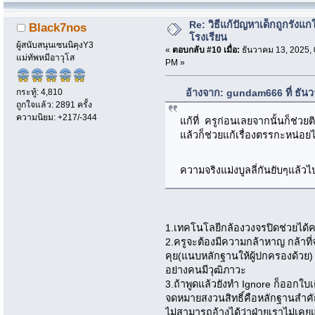
Re: วิธีแก้ปัญหาเด็กถูกรังแก
Black7nos
โรงเรียน
ผู้สนับสนุนเซนนิคุงY3
«
ตอบกลับ #10 เมื่อ:
ธันวาคม 13, 2025, 
แม่ทัพหมีอาวุโส
PM »
กระทู้: 4,810
อ้างจาก: gundam666 ที่ ธัน
ถูกใจแล้ว: 2891 ครั้ง
ความนิยม: +217/-344
แก้ที่ ครูก่อนเลยจากนั้นก็ช่วย
แล้วก็ช่วยแก้เรื่องตรรกะหน่อยไ
ความจริงแม่งบูลลี่กันยับๆแล้วไ
1.เทคโนโลยีกล้องวงจรปิดช่วยได้ครั
2.ครูจะต้องมีความกล้าหาญ กล้าที่จะ
คุย(แนบหลักฐานให้ผู้ปกครองด้วย) 
อย่างคนมีวุฒิภาวะ
3.ถ้าพูดแล้วยังทำ Ignore ก็ออกใบ
จดหมายสงวนสิทธิ์คือหลักฐานสำคัญ
ไม่สามารถอ้างได้ว่าฝ่ายเราไม่เคย