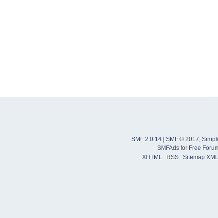
SMF 2.0.14
|
SMF © 2017
,
Simpl
SMFAds
for
Free Foru
XHTML
RSS
Sitemap XM