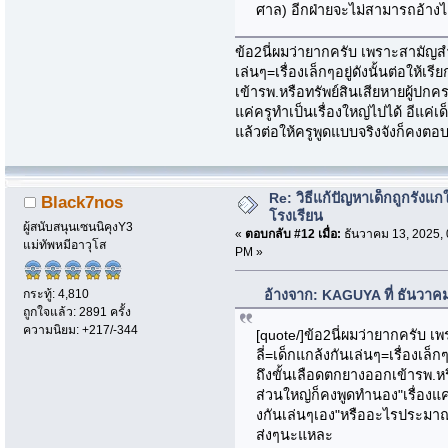
ศาล) อีกฝ่ายจะไม่สามารถอ้างได
ข้อ2นี่ผมว่ายากครับ เพราะสามัญส
เล่นๆ=เรื่องเล็กๆอยู่ดังนั้นต่อให้เ
เข้ารพ.หรือทรัพย์สินเสียหายผู้ปกคร
แค่ครูทำเป็นเรื่องใหญ่ไปได้ อีแค่
แล้วต่อให้ครูพูดแบบจริงจังก็คง
Re: วิธีแก้ปัญหาเด็กถูกรังแก
Black7nos
โรงเรียน
ผู้สนับสนุนเซนนิคุงY3
«
ตอบกลับ #12 เมื่อ:
ธันวาคม 13, 2025, 
แม่ทัพหมีอาวุโส
PM »
กระทู้: 4,810
อ้างจาก: KAGUYA ที่ ธันวาค
ถูกใจแล้ว: 2891 ครั้ง
ความนิยม: +217/-344
[quote/]ข้อ2นี่ผมว่ายากครับ
ลี่=เด็กแกล้งกันเล่นๆ=เรื่องเล็กๆ
ถึงขั้นเลือดตกยางออกเข้ารพ.หรื
ส่วนใหญ่ก็คงพูดทำนอง"เรื่องแค่ค
งกันเล่นๆเอง"หรืออะไรประมาณน
ส่งๆนะแหละ