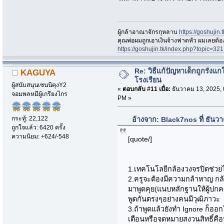
ผู้กล้าอาณาจักรกุหลาบ
https://goshujin
ึคุณพ่อผมถูกเอาเงินจ้างฟาดหัว ผมเลยต้
https://goshujin.tk/index.php?topic
Re: วิธีแก้ปัญหาเด็กถูกรังแก
KAGUYA
โรงเรียน
ผู้สนับสนุนเซนนิคุงY2
«
ตอบกลับ #11 เมื่อ:
ธันวาคม 13, 2025, 
จอมพลหมีผู้เกรียงไกร
PM »
กระทู้: 22,122
อ้างจาก: Black7nos ที่ ธันว
ถูกใจแล้ว: 6420 ครั้ง
ความนิยม: +624/-548
[quote/]
1.เทคโนโลยีกล้องวงจรปิดช่วยได้
2.ครูจะต้องมีความกล้าหาญ กล้าที
มาพูดคุย(แนบหลักฐานให้ผู้ปกคร
พูดกันตรงๆอย่างคนมีวุฒิภาวะ
3.ถ้าพูดแล้วยังทำ Ignore ก็ออ
เตือนหรือจดหมายสงวนสิทธิ์คือ