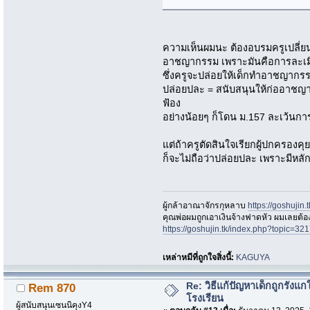
ความเห็นผมนะ ต้องอบรมครูเปลี่ยน
อาชญากรรม เพราะมันคือการละเมิดส
ซึ่งครูจะปล่อยให้เด็กทำอาชญากรรมต
ปล่อยปละ = สนับสนุนให้ก่ออาชญา
ฟ้อง
อย่างน้อยๆ ก็โดน ม.157 ละเว้นการป
แต่ถ้าครูตัดสินใจเรียกผู้ปกครองค
ก็จะไม่ถือว่าปล่อยปละ เพราะมีหลักฐ
ผู้กล้าอาณาจักรกุหลาบ
https://goshujin
ึคุณพ่อผมถูกเอาเงินจ้างฟาดหัว ผมเลยต้
https://goshujin.tk/index.php?topic
เหล่าหมีที่ถูกใจสิ่งนี้:
KAGUYA
Re: วิธีแก้ปัญหาเด็กถูกรังแก
Rem 870
โรงเรียน
ผู้สนับสนุนเซนนิคุงY4