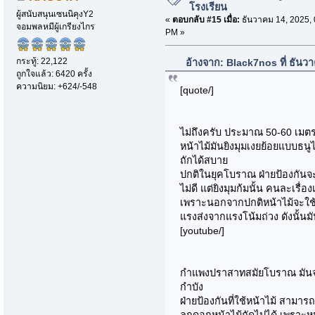
โรงเรียน
ผู้สนับสนุนเซนนิคุงY2
«
ตอบกลับ #15 เมื่อ:
ธันวาคม 14, 2025, 
จอมพลหมีผู้เกรียงไกร
PM »
กระทู้: 22,122
อ้างจาก: Black7nos ที่ ธันว
ถูกใจแล้ว: 6420 ครั้ง
ความนิยม: +624/-548
[quote/]
ไม่ถึงครับ ประมาณ 50-60 เมต
หน้าไม้มันยิงมุมเงยย้อยแบบธนู
ถักได้สบาย
ปกติในยุคโบราณ ฝ่ายป้องกันจะใ
ไม่ดี แต่ยิงมุมก้มนั้น คนละเรื่อ
เพราะนอกจากปกติหน้าไม้จะใช้ง่าย
แรงส่งจากแรงโน้มถ่วง ดังนั้น
[youtube/]
กำแพงปราสาทสมัยโบราณ มันจะมีสิ
กำบัง
ฝ่ายป้องกันที่ใช้หน้าไม้ สามา