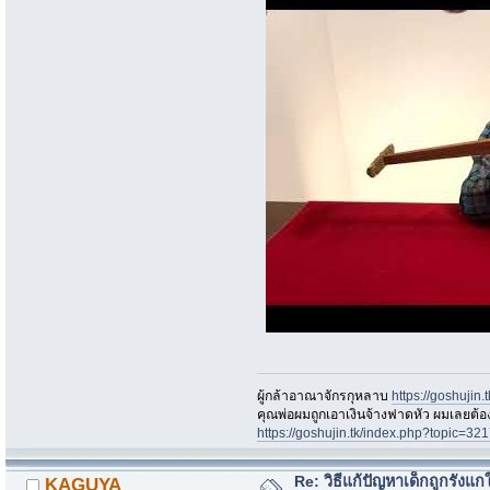
ผู้กล้าอาณาจักรกุหลาบ
https://goshujin
ึคุณพ่อผมถูกเอาเงินจ้างฟาดหัว ผมเลยต้
https://goshujin.tk/index.php?topic
Re: วิธีแก้ปัญหาเด็กถูกรังแก
KAGUYA