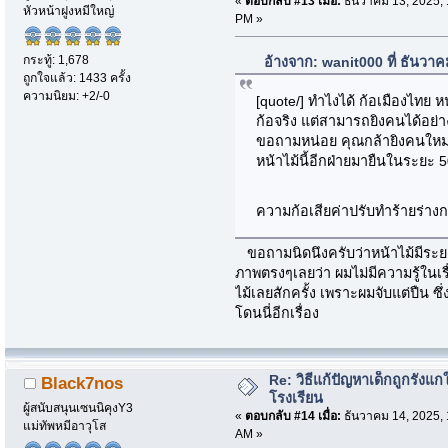
«
ตอบกลับ #13 เมื่อ:
ธันวาคม 13, 2025, 
หัวหน้าฝูงหมีใหญ่
PM »
กระทู้: 1,678
อ้างจาก: wanit000 ที่ ธันวา
ถูกใจแล้ว: 1433 ครั้ง
ความนิยม: +2/-0
[quote/] ทำไงได้ ก้อเมืองไทย 
ก้อจริง แต่สามารถยิงคนได้อย่
ขอถามหน่อย คุณกล้ายิงคนใหมละ 
หน้าไม้นี้อีกฝ่ายมายืนในระยะ 50
ความก้อเสียค่าปรับทำร้ายร่างก
ขอถามนิดนึงครับว่าหน้าไม้มีระ
ภาพตรงๆเลยว่า ผมไม่มีความรู้ในเรื
ไม้เลยสักครั้ง เพราะผมจับแต่ปืน ซึ
โดนนี่อีกเรื่อง
Re: วิธีแก้ปัญหาเด็กถูกรังแก
Black7nos
โรงเรียน
ผู้สนับสนุนเซนนิคุงY3
«
ตอบกลับ #14 เมื่อ:
ธันวาคม 14, 2025, 
แม่ทัพหมีอาวุโส
AM »