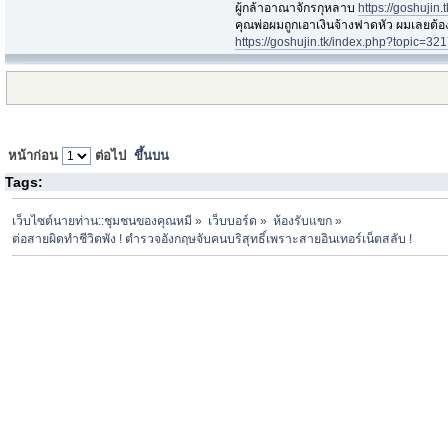
ผู้กล้าอาณาจักรกุหลาบ
https://goshujin
ึคุณพ่อผมถูกเอาเงินจ้างฟาดหัว ผมเลยต้
https://goshujin.tk/index.php?topic
หน้าก่อน
ต่อไป
ขึ้นบน
Tags:
เว็บไซต์นายท่าน::ชุมชนของคุณหมี
»
เว็บบอร์ด
»
ห้องรับแขก
»
ต่อสายผิดทำชีวิตพัง ! ตำรวจอังกฤษจับคนบริสุทธิ์เพราะสายอินเทอร์เน็ตสลับ !