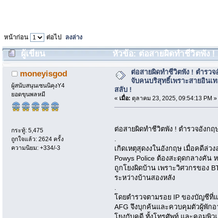
หน้าก่อน
ต่อไป
ลงล่าง
ผู้เขียน
หัวข้อ: ต่อสายผิดทำชีวิตพัง 
อินเทอร์เน็ตสลับ ! (อ่าน 393 ครั้ง)
ต่อสายผิดทำชีวิตพัง ! ตำรวจ
moneyisgod
จับคนบริสุทธิ์เพราะสายอินเท
ผู้สนับสนุนเซนนิคุงY4
สลับ !
ยอดขุนพลหมี
«
เมื่อ:
ตุลาคม 23, 2025, 09:54:13 PM »
ต่อสายผิดทำชีวิตพัง ! ตำรวจอังกฤษ
กระทู้: 5,475
.
ถูกใจแล้ว: 2624 ครั้ง
ความนิยม: +334/-3
เกิดเหตุสุดงงในอังกฤษ เมื่อคดีล่
Powys Police ต้องสะดุดกลางคัน ห
ถูกโยงผิดบ้าน เพราะวิศวกรของ BT
ระหว่างบ้านสองหลัง
.
โดยตำรวจตามรอย IP ของบัญชีที่แ
AFG จึงบุกค้นและควบคุมตัวผู้พักอ
โยงกับคดี ทั้งโทรศัพท์ และคอมพ