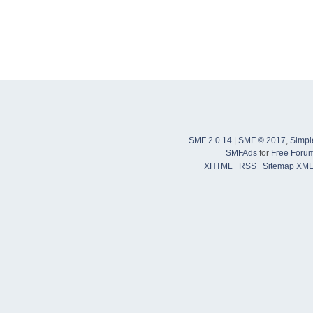
SMF 2.0.14
|
SMF © 2017
,
Simpl
SMFAds
for
Free Foru
XHTML
RSS
Sitemap XM