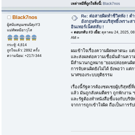
เหล่าหมีที่ถูกใจสิ่งนี้:
Black7nos
Re: ต่อสายผิดทำชีวิตพัง ! ต
Black7nos
อังกฤษจับคนบริสุทธิ์เพราะส
ผู้สนับสนุนเซนนิคุงY3
อินเทอร์เน็ตสลับ !
แม่ทัพหมีอาวุโส
«
ตอบกลับ #3 เมื่อ:
ตุลาคม 24, 2025, 08
AM »
กระทู้: 4,814
ถูกใจแล้ว: 2892 ครั้ง
ผมเข้าใจเรื่องความผิดพลาดนะ แต่การ
ความนิยม: +217/-344
และส่งผลต่อความเชื่อมั่นด้านควา
มีสำนวนกฎหมาย "ยอมปล่อยคนผิด 10
การจับคนผิดยังไม่ได้ ยังพอว่า แต่ก
นาศของระบบยุติธรรม
เรื่องนี้รัฐควรต้องชดเชยผู้บริสุทธิ์
แล้ว มันถูกสังคมตีตรา ถูกพักงาน
และรัฐต้องทำหนังสือชี้แจงกับบริษัท
จากการถูกเข้าใจผิด ถือเป็นการรั