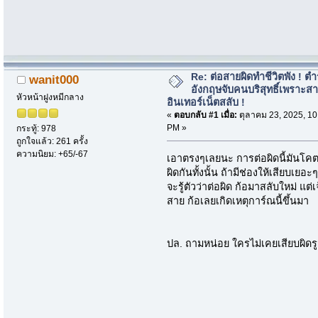
Re: ต่อสายผิดทำชีวิตพัง ! ต
wanit000
อังกฤษจับคนบริสุทธิ์เพราะส
หัวหน้าฝูงหมีกลาง
อินเทอร์เน็ตสลับ !
«
ตอบกลับ #1 เมื่อ:
ตุลาคม 23, 2025, 10
PM »
กระทู้: 978
ถูกใจแล้ว: 261 ครั้ง
ความนิยม: +65/-67
เอาตรงๆเลยนะ การต่อผิดนี้มันโค
ผิดกันทั้งนั้น ถ้ามีช่องให้เสียบเย
จะรู้ตัวว่าต่อผิด ก้อมาสลับใหม่ แต
สาย ก้อเลยเกิดเหตุการ์ณนี้ขึ้นมา
ปล. ถามหน่อย ใครไม่เคยเสียบผิดรูมั