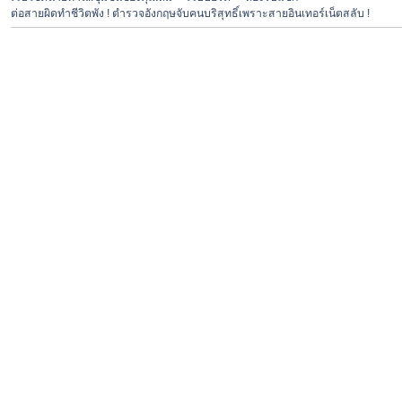
ต่อสายผิดทำชีวิตพัง ! ตำรวจอังกฤษจับคนบริสุทธิ์เพราะสายอินเทอร์เน็ตสลับ !