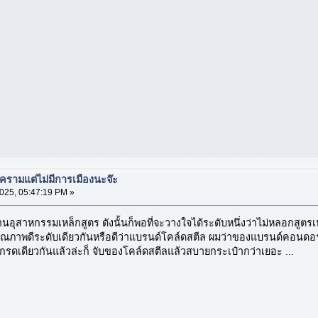
งครามแต่ไม่มีการเมืองนะจ๊ะ
025, 05:47:19 PM »
อุสาหกรรมเหล็กสูตร ดังนั้นก็พอที่จะวางใจได้ระดับหนึ่งว่าไม่หลอกสูตรเห
ณภาพดีระดับเดียวกันหรือดีว่าแบรนด์โคล์ดสตีล ผมว่าของแบรนด์คอนดอร์ก
รดเดียวกันแล้วล่ะก็ จับของโคล์ดสตีลแล้วสบายกระเป๋ากว่าเยอะ ...