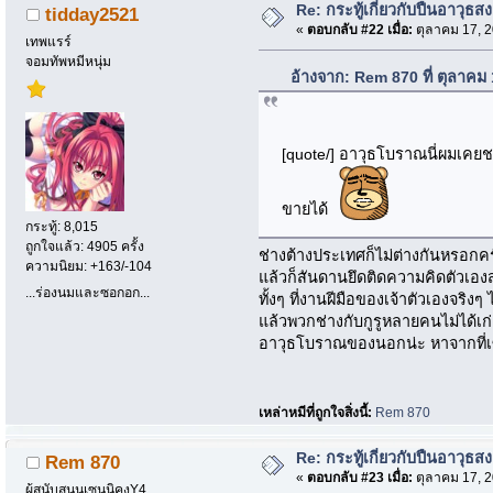
Re: กระทู้เกี่ยวกับปืนอาวุธส
tidday2521
«
ตอบกลับ #22 เมื่อ:
ตุลาคม 17, 2
เทพแรร์
จอมทัพหมีหนุ่ม
อ้างจาก: Rem 870 ที่ ตุลาคม
[quote/] อาวุธโบราณนี่ผมเคย
ขายได้
กระทู้: 8,015
ถูกใจแล้ว: 4905 ครั้ง
ช่างต้างประเทศก็ไม่ต่างกันหรอกคร
ความนิยม: +163/-104
แล้วก็สันดานยึดติดความคิดตัวเอง
...ร่องนมและซอกอก...
ทั้งๆ ที่งานฝีมือของเจ้าตัวเองจริง
แล้วพวกช่างกับกูรูหลายคนไม่ได้เ
อาวุธโบราณของนอกน่ะ หาจากที่เซ
เหล่าหมีที่ถูกใจสิ่งนี้:
Rem 870
Re: กระทู้เกี่ยวกับปืนอาวุธส
Rem 870
«
ตอบกลับ #23 เมื่อ:
ตุลาคม 17, 2
ผู้สนับสนุนเซนนิคุงY4