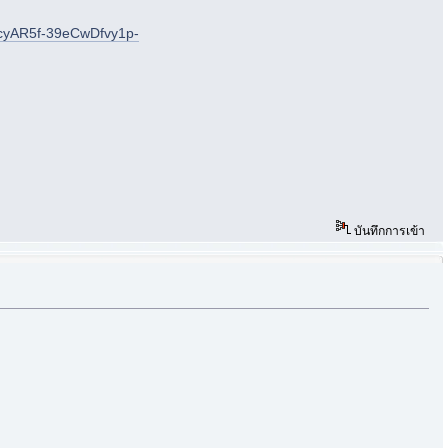
cyAR5f-39eCwDfvy1p-
บันทึกการเข้า