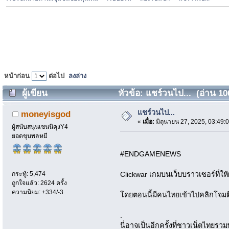
หน้าก่อน
ต่อไป
ลงล่าง
ผู้เขียน
หัวข้อ: แชร์วนไป... (อ่าน 100
แชร์วนไป...
moneyisgod
«
เมื่อ:
มิถุนายน 27, 2025, 03:49:
ผู้สนับสนุนเซนนิคุงY4
ยอดขุนพลหมี
#ENDGAMENEWS
กระทู้: 5,474
Clickwar เกมบนเว็บบราวเซอร์ที่ให
ถูกใจแล้ว: 2624 ครั้ง
ความนิยม: +334/-3
โดยตอนนี้มีคนไทยเข้าไปคลิกโจมตี
.
นี่อาจเป็นอีกครั้งที่ชาวเน็ตไทย