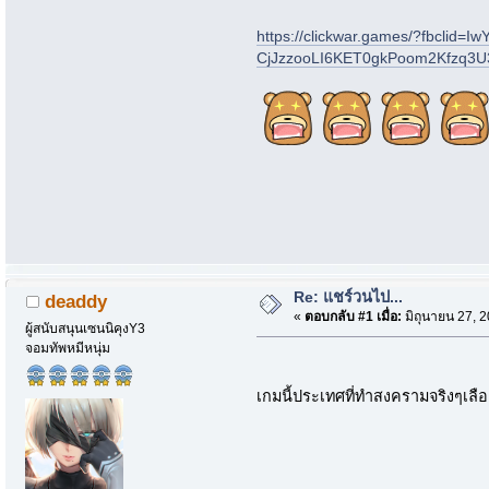
https://clickwar.games/?fbcl
CjJzzooLI6KET0gkPoom2Kfzq3
Re: แชร์วนไป...
deaddy
«
ตอบกลับ #1 เมื่อ:
มิถุนายน 27, 
ผู้สนับสนุนเซนนิคุงY3
จอมทัพหมีหนุ่ม
เกมนี้ประเทศที่ทำสงครามจริงๆเลื