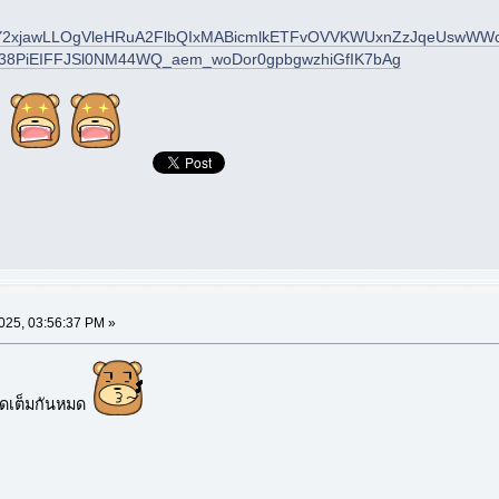
id=IwY2xjawLLOgVleHRuA2FlbQIxMABicmlkETFvOVVKWUxnZzJqeUswWW
U38PiEIFFJSl0NM44WQ_aem_woDor0gpbgwzhiGfIK7bAg
2025, 03:56:37 PM »
อดเต็มกันหมด