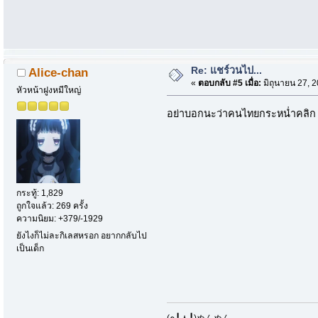
Re: แชร์วนไป...
Alice-chan
«
ตอบกลับ #5 เมื่อ:
มิถุนายน 27, 
หัวหน้าฝูงหมีใหญ่
อย่าบอกนะว่าคนไทยกระหน่ำคลิก 
กระทู้: 1,829
ถูกใจแล้ว: 269 ครั้ง
ความนิยม: +379/-1929
ยังไงก็ไม่ละกิเลสหรอก อยากกลับไป
เป็นเด็ก
​(๑╹ᆺ╹)ぬんぬん