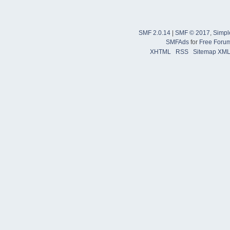
SMF 2.0.14
|
SMF © 2017
,
Simpl
SMFAds
for
Free Foru
XHTML
RSS
Sitemap XM