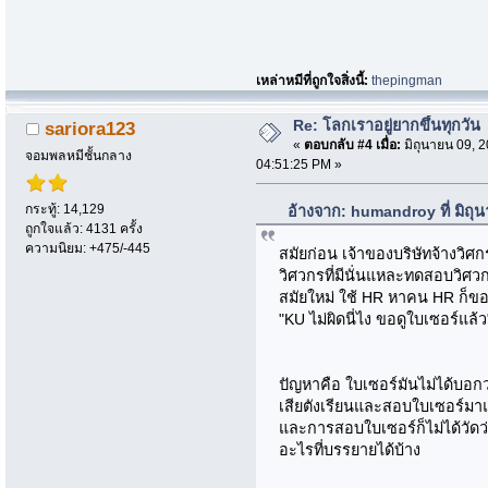
เหล่าหมีที่ถูกใจสิ่งนี้:
thepingman
Re: โลกเราอยู่ยากขึ้นทุกวัน
sariora123
«
ตอบกลับ #4 เมื่อ:
มิถุนายน 09, 2
จอมพลหมีชั้นกลาง
04:51:25 PM »
กระทู้: 14,129
อ้างจาก: humandroy ที่ มิถุ
ถูกใจแล้ว: 4131 ครั้ง
ความนิยม: +475/-445
สมัยก่อน เจ้าของบริษัทจ้างวิศ
วิศวกรที่มีนั่นแหละทดสอบวิศว
สมัยใหม่ ใช้ HR หาคน HR ก็ขอ
"KU ไม่ผิดนี่ไง ขอดูใบเซอร์แล้ว
ปัญหาคือ ใบเซอร์มันไม่ได้บอ
เสียตังเรียนและสอบใบเซอร์มาแ
และการสอบใบเซอร์ก็ไม่ได้วัดว่
อะไรที่บรรยายได้บ้าง