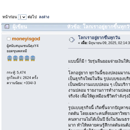
หน้าก่อน
ต่อไป
ลงล่าง
ผู้เขียน
หัวข้อ: โลกเราอยู่ยากขึ้นทุกวั
โลกเราอยู่ยากขึ้นทุกวัน
moneyisgod
«
เมื่อ:
มิถุนายน 09, 2025, 02:14:
ผู้สนับสนุนเซนนิคุงY4
ยอดขุนพลหมี
แบบนี้ก็มี ! วัยรุ่นจีนยอมจ่ายเงิน
.
กระทู้: 5,474
โลกอยู่ยาก ทุกวันนี้ของปลอมมากม
ถูกใจแล้ว: 2624 ครั้ง
เป็นธุรกิจใหม่ในจีน รูปแบบของบริษั
ความนิยม: +334/-3
เป็นพนักงานแบบปลอม ๆ เป็นบริกา
งานปลอม รายงานการทำงานปลอม แถ
จริงจัง เพื่อให้ดูเหมือนชีวิตกำลังรุ่ง
.
รูปแบบธุรกิจนี้ เกิดขึ้นจากปัญหาข
กดดัน โดยเฉพาะคนที่จบมหาวิทยาล
คนหางานไม่ได้เป็นปี ยิ่งในวัฒนธ
มาก ทำให้หลายคนรู้สึกกดดันจนต้อง