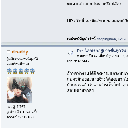
ต่อมาแม่งถอดประกาศรับสมัคร
HR สมัยนี้แม่งมีแต่พวกยอดมนุษย์
เหล่าหมีที่ถูกใจสิ่งนี้:
thepingman
,
KAGU
Re: โลกเราอยู่ยากขึ้นทุกวัน
deaddy
«
ตอบกลับ #7 เมื่อ:
มิถุนายน 10, 2
ผู้สนับสนุนเซนนิคุงY3
09:19:37 AM »
จอมทัพหมีหนุ่ม
ถ้าพอทำงานได้ก็คงผ่าน แต่ระบบท
สมัครมันเยอะนายจ้างก็ต้องอยากได
ถ้าตรวจแล้วว่าเอกสารเท็จก็เข้าคุกอ
สอบเข้ามหาลัย
กระทู้: 7,767
ถูกใจแล้ว: 1947 ครั้ง
ความนิยม: +213/-3