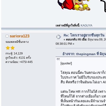
เหล่าหมีที่ถูกใจสิ่งนี้:
KAGUYA
Re: โลกเราอยู่ยากขึ้นทุกวัน
sariora123
«
ตอบกลับ #6 เมื่อ:
มิถุนายน 09, 2
จอมพลหมีชั้นกลาง
08:38:01 PM »
กระทู้: 14,129
อ้างจาก: thepingman ที่ มิถ
ถูกใจแล้ว: 4131 ครั้ง
ความนิยม: +475/-445
[quote/]
โธ่คุณ ตอนนี้ตะวันตกน่ะเขาก็เร
ใบประกาศ ไม่มีใบรับรองประสบกา
สืบ คิดหรือว่าจีนมันจะไม่เอา A
แต่จะโทษ HR กากก็ไม่ได้ เพร
ที่ไหนก็ได้ จากต่างเมืองก็มา 
ที่เห็นหน้ากันเลยและมีจำนวนจำ
ก็ไม่ทันแล้วยังต้องมาสัมภาษณ์อ