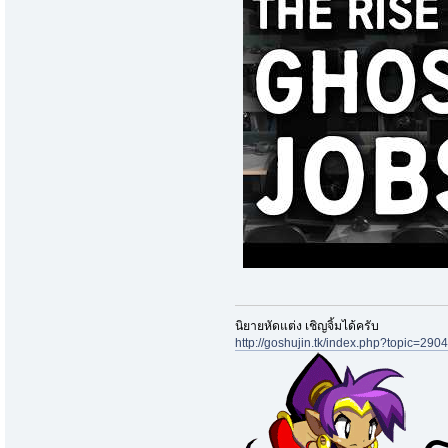
นิยายหัดแต่ง เชิญจิ้มได้ครับ
http://goshujin.tk/index.php?topic=2904