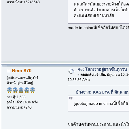
ความนิยม: +624/-548
คนสมัครมันเยอะนายจ้างก็ต้อง
ถ้าตรวจแล้วว่าเอกสารเท็จก็เข้าคุ
คะแนนสอบเข้ามหาลัย
made in chinaนี่เชื่อถือไม่ค่อยได้จ
Re: โลกเราอยู่ยากขึ้นทุกวัน
Rem 870
«
ตอบกลับ #9 เมื่อ:
มิถุนายน 10, 2
ผู้สนับสนุนเซนนิคุงY4
10:38:36 AM »
หัวหน้าฝูงหมีใหญ่
อ้างจาก: KAGUYA ที่ มิถุนาย
กระทู้: 1,688
ถูกใจแล้ว: 1434 ครั้ง
[quote/]made in chinaนี่เชื่อถือ
ความนิยม: +2/-0
ขอค้านครับท่านประธาน แนะนำให