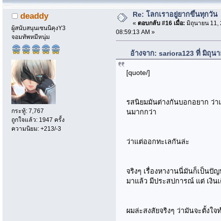
Re: โลกเราอยู่ยากขึ้นทุกวัน
deaddy
«
ตอบกลับ #16 เมื่อ:
มิถุนายน 11,
ผู้สนับสนุนเซนนิคุงY3
08:59:13 AM »
จอมทัพหมีหนุ่ม
อ้างจาก: sariora123 ที่ มิถุ
[quote/]
รสนิยมมันต่างกันบอกอยาก ว่าแบบ
กระทู้: 7,767
นมากกว่า
ถูกใจแล้ว: 1947 ครั้ง
ความนิยม: +213/-3
ว่าแต่ออกทะเลกันล่ะ
จริงๆ เรื่องหางานนี่มันก็เป็
มาแล้ว มีประสปการณ์ แต่ เงินเ
ผมล่ะสงสัยจริงๆ ว่ามันจะตั้งใ