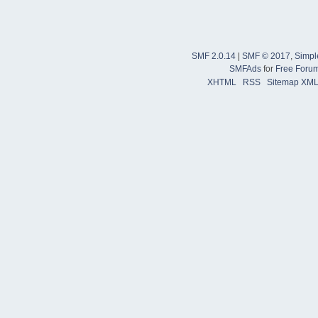
SMF 2.0.14
|
SMF © 2017
,
Simpl
SMFAds
for
Free Foru
XHTML
RSS
Sitemap XM