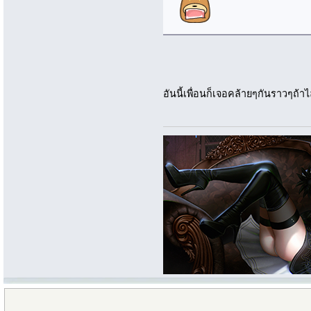
อันนี้เพื่อนก็เจอคล้ายๆกันราวๆถ้