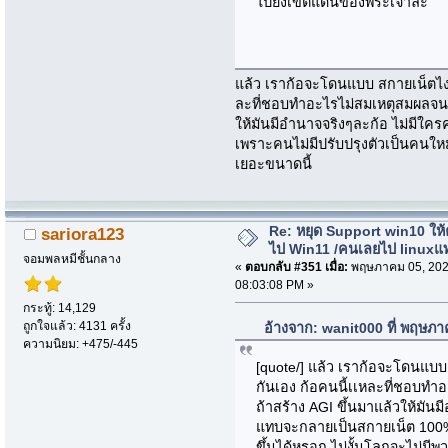
ไปยังเขตแดนของพระเจ้าล่ะ
แล้ว เราก้อจะโดนแบบ สกายเน็ตไง
ละที่ชอบทำอะไรไม่สมเหตุสมผลจนห
ให้มันมีอำนาจจริงๆละก้อ ไม่มีใ
เพราะคนไม่มีปรับปรุงตัวเป็นคนใหม่
เยอะขนาดนี้
Re: หยุด Support win10 ให
sariora123
ไป Win11 /คนเลยไป linuxแ
จอมพลหมีชั้นกลาง
«
ตอบกลับ #351 เมื่อ:
พฤษภาคม 05, 202
08:03:08 PM »
กระทู้: 14,129
ถูกใจแล้ว: 4131 ครั้ง
อ้างจาก: wanit000 ที่ พฤษภ
ความนิยม: +475/-445
[quote/] แล้ว เราก้อจะโดนแบ
กันเอง ก้อคนนี้เเหละที่ชอบท
ถ้าสร้าง AGI ขึ้นมาแล้วให้มันม
แทบจะกลายเป็นสกายเน็ต 100% 
ขึ้นได้หรอก ไม่งั้นโลกจะไม่มี