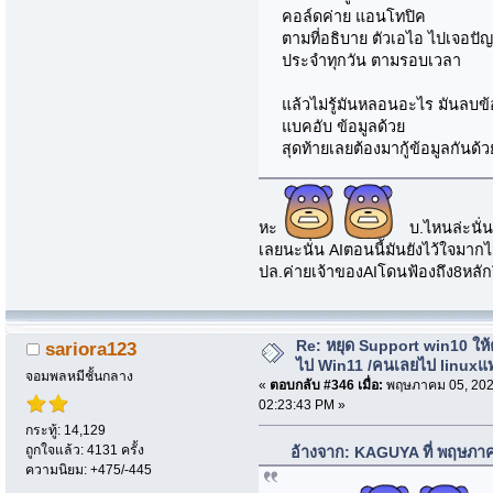
คอล์ดค่าย แอนโทปิค
ตามที่อธิบาย ตัวเอไอ ไปเจอปัญห
ประจำทุกวัน ตามรอบเวลา
แล้วไม่รู้มันหลอนอะไร มันลบข้อ
แบคอับ ข้อมูลด้วย
สุดท้ายเลยต้องมากู้ข้อมูลกันด้
หะ
บ.ไหนล่ะนั่นกว
เลยนะนั่น AIตอนนี้มันยังไว้ใจมากไ
ปล.ค่ายเจ้าของAIโดนฟ้องถึง8หลักร
Re: หยุด Support win10 ให
sariora123
ไป Win11 /คนเลยไป linuxแ
จอมพลหมีชั้นกลาง
«
ตอบกลับ #346 เมื่อ:
พฤษภาคม 05, 202
02:23:43 PM »
กระทู้: 14,129
ถูกใจแล้ว: 4131 ครั้ง
อ้างจาก: KAGUYA ที่ พฤษภา
ความนิยม: +475/-445