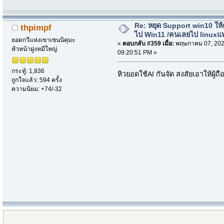
Re: หยุด Support win10 ให
thpimpf
ไป Win11 /คนเลยไป linuxแ
ยอดกวีแห่งเขาเซนนิคุมะ
«
ตอบกลับ #359 เมื่อ:
พฤษภาคม 07, 202
หัวหน้าฝูงหมีใหญ่
09:20:51 PM »
กระทู้: 1,836
หิวยอดใช้AI กันจัด สงสัยเอาให้ผู้ถือ
ถูกใจแล้ว: 594 ครั้ง
ความนิยม: +74/-32