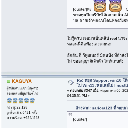
[quote/]หะ
บ.ไ
ขาดทุนปิดบริษัทได้เลยนะนั่น A
ปล.ค่ายเจ้าของAIโดนฟ้องถึง8ห
ไม่รู้ครับ เจอมาเป็นคลิป reel น่าจ
หลอนนี่คือฟ้องเละเลยนะ
อีกอัน ก็ วีทูปเบอร์ มีคนนึง ที่กำ
ไม่ ขออนุญาติเจ้าตัว ไลท์แทบพัง
Re: หยุด Support win10 ให
KAGUYA
ไป Win11 /คนเลยไป linuxแ
ผู้สนับสนุนเซนนิคุงY2
«
ตอบกลับ #347 เมื่อ:
พฤษภาคม 05, 202
จอมพลหมีผู้เกรียงไกร
04:35:51 PM »
กระทู้: 22,128
อ้างจาก: sariora123 ที่ พฤษ
ถูกใจแล้ว: 6421 ครั้ง
ความนิยม: +624/-548
[quote/]