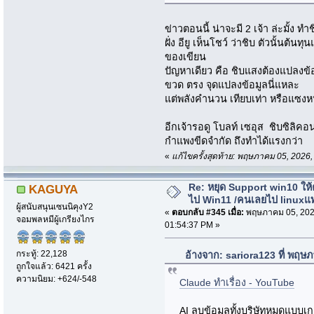
ข่าวตอนนี้ น่าจะมี 2 เจ้า ล่ะมั้ง
ฝั่ง อียู เห็นโชว์ ว่าชิบ ตัวนั้นต้น
ของเขียน
ปัญหาเดียว คือ ชิบแสงต้องแปลงข้อ
ขวด ตรง จุดแปลงข้อมูลนี่แหละ
แต่พลังคำนวน เทียบเท่า หรือแซงห
อีกเจ้ารอดู โบลท์ เซอุส ชิบซิลิค
กำแพงขีดจำกัด ถึงทำได้แรงกว่า
«
แก้ไขครั้งสุดท้าย: พฤษภาคม 05, 2026
Re: หยุด Support win10 ให
KAGUYA
ไป Win11 /คนเลยไป linuxแ
ผู้สนับสนุนเซนนิคุงY2
«
ตอบกลับ #345 เมื่อ:
พฤษภาคม 05, 202
จอมพลหมีผู้เกรียงไกร
01:54:37 PM »
กระทู้: 22,128
อ้างจาก: sariora123 ที่ พฤษ
ถูกใจแล้ว: 6421 ครั้ง
ความนิยม: +624/-548
Claude ทำเรื่อง - YouTube
AI ลบข้อมูลทั้งบริษัทหมดแบบเกล