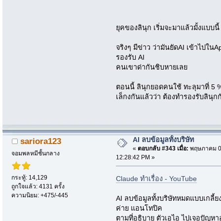
ยุคของลินุก เริ่มจะมาแล้วมั้งแบบนี้
จริงๆ มีข่าว ว่ามันยัดAI เข้าไปในA
รองรับ AI
คนเขาด่ากันชิบหายเลย
ตอนนี้ ลินุกยอดคนใช้ ทะลุมาที่ 5 %
เล็กงกันแล้วว่า ต้องทำรองรับลินุกก
AI ลบข้อมูลทั้งบริษัท
sariora123
«
ตอบกลับ #343 เมื่อ:
พฤษภาคม 05
จอมพลหมีชั้นกลาง
12:28:42 PM »
กระทู้: 14,129
Claude ทำเรื่อง - YouTube
ถูกใจแล้ว: 4131 ครั้ง
ความนิยม: +475/-445
AI ลบข้อมูลทั้งบริษัทหมดแบบเกลี้ย
ค่าย แอนโทปิค
ตามที่อธิบาย ตัวเอไอ ไปเจอปัญหาอ