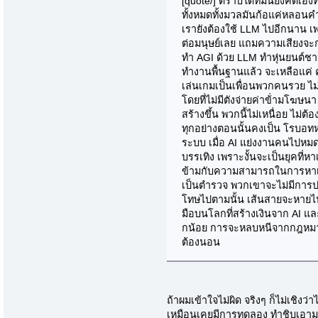
[quote/] ตราบใดที่มันยังคิดเอง
ทั้งหมดทั้งมวลมันก้อแค่หลอนคำ
เรายังต้องใช้ LLM ไปอีกนาน เ
ต่อมนุษย์เลย แถมความเสียงจะก
ทำ AGI ด้วย LLM ทำหุ่นยนต์ชาว
ทำงานพื้นฐานแล้ว จะเหลือแค่ ค
เล่นเกมเป็นเพื่อนพวกคนรวย ไม่
โดยที่ไม่มีตังจ่ายค่าข้่ามโฆษน
สร้างขึ้น พวกนี้ไม่เหนื่อย ไม่ต
ทุกอย่างตอนนั้นคงเป็น โรบอทห
ระบบ เมื่อ AI แย่งงานคนไปหมด 
บรรเทิง เพราะงั้นจะเป็นยุคที่
ข้ามกับความสามารถในการหาเงิน
เป็นตำรวจ พวกเขาจะไม่มีการ
โทษไปตามนั้น เส้นสายจะหายไป
มือบนโลกที่สร้างเงินจาก AI และ
กน้อย การจะหลบหนีจากกฎหมายนั
ต้องนอน
ถ้าผมเข้าใจไม่ผิด จริงๆ ก็ไม่เชิงว
เหมือนเคยมีการทดลอง ทำชิบเอามา