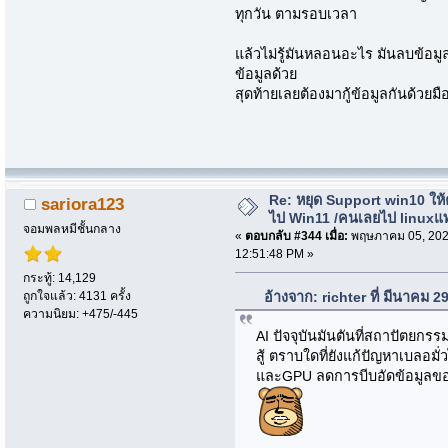
ทุกวัน ตามรอบเวลา
แล้วไม่รู้มันหลอนอะไร มันลบข้อมู
ข้อมูลด้วย
สุดท้ายเลยต้องมากู้ข้อมูลกันด้วยมื
Re: หยุด Support win10 ให
sariora123
ไป Win11 /คนเลยไป linuxแ
จอมพลหมีชั้นกลาง
«
ตอบกลับ #344 เมื่อ:
พฤษภาคม 05, 202
12:51:48 PM »
กระทู้: 14,129
ถูกใจแล้ว: 4131 ครั้ง
อ้างจาก: richter ที่ มีนาคม 
ความนิยม: +475/-445
AI ปัจจุบันมันตันที่สถาปัตยกรร
สู้ ตราบใดที่ยังแก้ปัญหาเบลอมั
และGPU ลดการบีบอัดข้อมูลของ