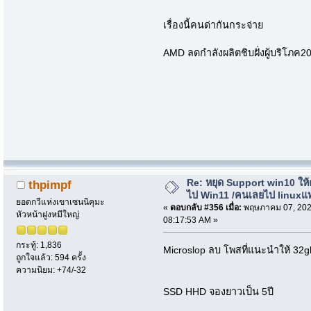
เรื่องนี้คนด่ากันกระจ่าย
AMD ลดกำลังผลิตชิบฝั่งผู้บริโภค2
Re: หยุด Support win10 ให
thpimpf
ไป Win11 /คนเลยไป linuxแ
ยอดกวีแห่งเขาเซนนิคุมะ
«
ตอบกลับ #356 เมื่อ:
พฤษภาคม 07, 202
หัวหน้าฝูงหมีใหญ่
08:17:53 AM »
กระทู้: 1,836
Microslop ลบ โพสที่แนะนำให้ 32
ถูกใจแล้ว: 594 ครั้ง
ความนิยม: +74/-32
SSD HHD จองยาวเป็น 5ปี