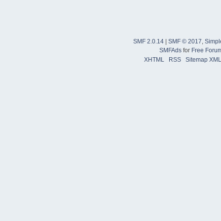
SMF 2.0.14
|
SMF © 2017
,
Simpl
SMFAds
for
Free Foru
XHTML
RSS
Sitemap XM