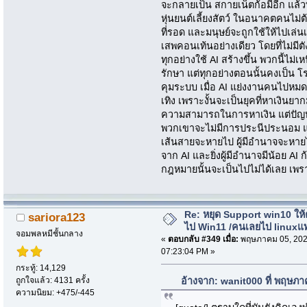
จะกลายเป็น สกายเน็ตก้อมีอีก แล้
หุ่นยนต์เลี้ยงสัตว์ ในอนาคตคนไม่
ที่รอด และมนุษย์จะถูกใช้ให้ไปเล่น
เสพคอนเท้นอย่างเดียว โดยที่ไม่มีต
ทุกอย่างใช้ AI สร้างขึ้น พวกนี้ไม่เ
รักษา แต่ทุกอย่างตอนนั้นคงเป็น 
คุมระบบ เมื่อ AI แย่งงานคนไปหมด
เทิง เพราะงั้นจะเป็นยุคที่หาเงิน
ความสามารถในการหาเงิน แต่ปัญหาใ
พวกเขาจะไม่มีการประนีประนอม 
เส้นสายจะหายไป ผู้มีอำนาจจะหายไ
จาก AI และยิ่งผู้มีอำนาจมีน้อย 
กฎหมายนั้นจะเป็นไปไม่ได้เลย เพร
Re: หยุด Support win10 ให
sariora123
ไป Win11 /คนเลยไป linuxแ
จอมพลหมีชั้นกลาง
«
ตอบกลับ #349 เมื่อ:
พฤษภาคม 05, 202
07:23:04 PM »
กระทู้: 14,129
ถูกใจแล้ว: 4131 ครั้ง
อ้างจาก: wanit000 ที่ พฤษภ
ความนิยม: +475/-445