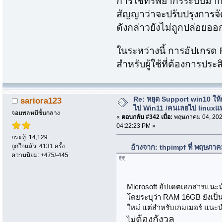
การใช้ทรัพยากรระบบมากขึ้
สัญญาว่าจะปรับปรุงการ
ดังกล่าวยังไม่ถูกปล่อยอ
ในระหว่างนี้ การอัปเกรด
สำหรับผู้ใช้ที่ต้องการปร
Re: หยุด Support win10 ให
sariora123
ไป Win11 /คนเลยไป linuxแ
จอมพลหมีชั้นกลาง
«
ตอบกลับ #342 เมื่อ:
พฤษภาคม 04, 202
04:22:23 PM »
กระทู้: 14,129
ถูกใจแล้ว: 4131 ครั้ง
อ้างจาก: thpimpf ที่ พฤษภา
ความนิยม: +475/-445
Microsoft อัปเดตเอกสารแนะ
โดยระบุว่า RAM 16GB ยังเป็นร
ใหม่ แต่สำหรับเกมเมอร์ แนะน
ต้องกังวล
ไม่