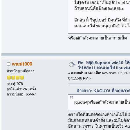
ไม่รู้ครับ เจอมาเป็นคลิป reel น
ถ้าหลอนนี่คือฟ้องเละเลยนะ
อีกอัน ก็ วีทูปเบอร์ มีคนนึง ที่
คอมแบบไม่ ขออนุญาติเจ้าตัว ไ
หรือaiกำลังจะกลายเป็นสกายเน็ต
Re: หยุด Support win10 ให
wanit000
ไป Win11 /คนเลยไป linuxแ
หัวหน้าฝูงหมีกลาง
«
ตอบกลับ #348 เมื่อ:
พฤษภาคม 05, 202
07:15:46 PM »
กระทู้: 978
ถูกใจแล้ว: 261 ครั้ง
อ้างจาก: KAGUYA ที่ พฤษภา
ความนิยม: +65/-67
[quote/]หรือaiกำลังจะกลายเป็
ตราบใดที่มันยังคิดเองทำเองไม่ได้ ม
มันก้อแค่หลอนคำสั่ง และผมไม่คิดว
อีกนาน เพราะ ในความเป็นจริง AG