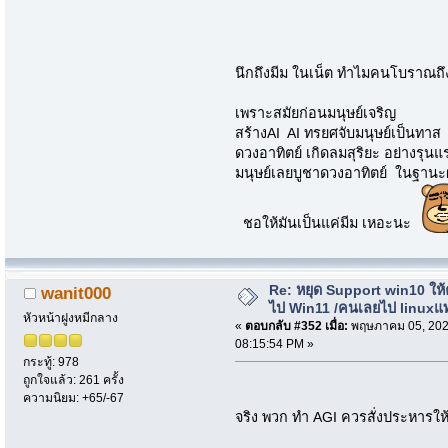
นึกถึงมีม ในเน็ต ทำไมคนโบราณถึ
เพราะสมัยก่อนมนุษย์เจริญ
สร้างAI AI ทรยศจับมนุษย์เป็นทาส
ดวงอาทิตย์ เกิดลมสุริยะ อย่างรุนแ
มนุษย์เลยบูชาดวงอาทิตย์ ในฐานะผ
ชอให้มันเป็นแค่มีม เหอะนะ
Re: หยุด Support win10 ให
wanit000
ไป Win11 /คนเลยไป linuxแ
หัวหน้าฝูงหมีกลาง
«
ตอบกลับ #352 เมื่อ:
พฤษภาคม 05, 202
08:15:54 PM »
กระทู้: 978
ถูกใจแล้ว: 261 ครั้ง
ความนิยม: +65/-67
จริง พวก ทำ AGI ควรสั่งประหารใ