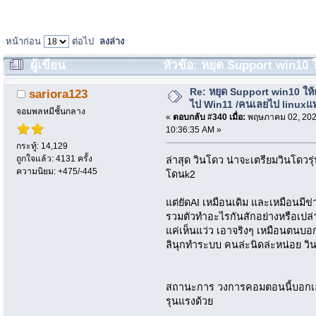
หน้าก่อน
ต่อไป
ลงล่าง
ผู้เขียน
หัวข้อ: หยุด Support win10
(อ่าน 17427 ครั้ง)
Re: หยุด Support win10 ให
sariora123
ไป Win11 /คนเลยไป linuxแ
จอมพลหมีชั้นกลาง
«
ตอบกลับ #340 เมื่อ:
พฤษภาคม 02, 202
10:36:35 AM »
กระทู้: 14,129
ถูกใจแล้ว: 4131 ครั้ง
ล่าสุด วินโดว น่าจะเตรียมวินโดวรุ
ความนิยม: +475/-445
โดนk2
แต่ยัดAI เหมือนเดิม และเหมือนมีข
รวมตัวทำอะไรกันสักอย่างหรือเปล
แค่เห็นแว่ว เอาจริงๆ เหมือนตนบอกก
ลินุกทำระบบ คนล่ะนิดล่ะหน่อย วิ
สถานะการ วงการคอมตอนนี้บอกเ
รุนแรงด้วย