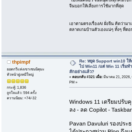
โอเพนคลอว จีนหนุดให้ทุกคนใช้กั
จีนบอกให้เลี่ยงการใช้มากที่สุด
เอาตามตรงเรื่องAI ฝั่งจีน คิดว่า
ตลาดเกมบ้านตัวเองแน่ๆ ทั้งๆ ที่ตอนน
Re: หยุด Support win10 ให
thpimpf
ไป Win11 /แต่ Win 11 เริ่มท
ยอดกวีแห่งเขาเซนนิคุมะ
สักอย่างแล้ว?
หัวหน้าฝูงหมีใหญ่
«
ตอบกลับ #321 เมื่อ:
มีนาคม 21, 2026,
PM »
กระทู้: 1,836
ถูกใจแล้ว: 594 ครั้ง
ความนิยม: +74/-32
Windows 11 เตรียมปรับค
ลง - ลด Copilot - Taskbar
Pavan Davuluri รองประธ
ได้ประกาศผ่าน Blog ถึง