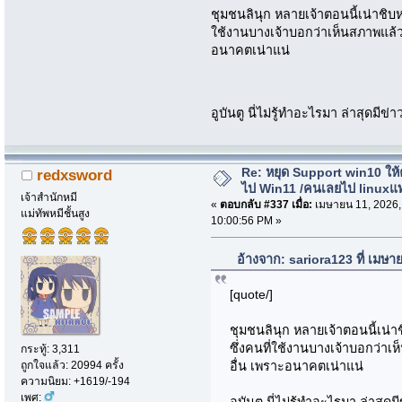
ชุมชนลินุก หลายเจ้าตอนนี้เน่าชิบ
ใช้งานบางเจ้าบอกว่าเห็นสภาพแล้วต
อนาคตเน่าแน่
อูบันตู นี่ไม่รู้ทำอะไรมา ล่าสุดม
Re: หยุด Support win10 ให
redxsword
ไป Win11 /คนเลยไป linuxแ
เจ้าสำนักหมี
«
ตอบกลับ #337 เมื่อ:
เมษายน 11, 2026,
แม่ทัพหมีชั้นสูง
10:00:56 PM »
อ้างจาก: sariora123 ที่ เมษ
[quote/]
ชุมชนลินุก หลายเจ้าตอนนี้เน่
ซึ่งคนที่ใช้งานบางเจ้าบอกว่าเห
กระทู้: 3,311
ถูกใจแล้ว: 20994 ครั้ง
อื่น เพราะอนาคตเน่าแน่
ความนิยม: +1619/-194
เพศ: