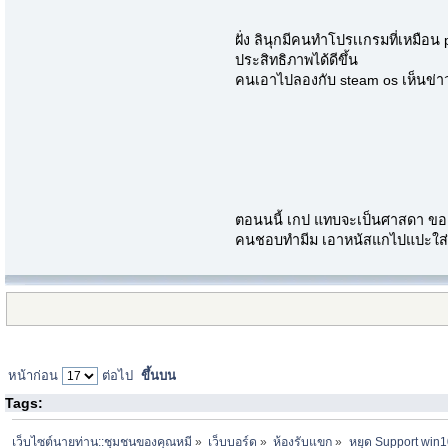
ฝั่ง ลินุกมีคนทำโปรเเกรมที่เหมือน 
ประสิทธิภาพได้ดีขึ้น
คนเอาไปลองกับ steam os เห็นข่าว
ตอนนนี้ เกป แทบจะเป็นศาสดา ของ
คนชอบทำมีม เอาหน้สแกไปแปะใส่
หน้าก่อน
ต่อไป
ขึ้นบน
Tags:
เว็บไซต์นายท่าน::ชุมชนของคุณหมี
»
เว็บบอร์ด
»
ห้องรับแขก
»
หยุด Support win1