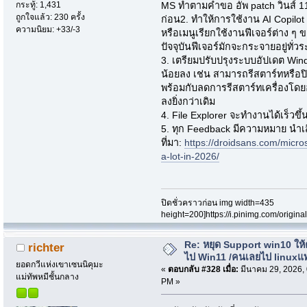
กระทู้: 1,431
MS ทำตามคำขอ อัพ patch วินส์ 11
ถูกใจแล้ว: 230 ครั้ง
ก่อน2. ทำให้การใช้งาน AI Copilot
ความนิยม: +33/-3
หรือเมนูเรียกใช้งานฟีเจอร์ต่าง ๆ ขอ
ปัจจุบันฟีเจอร์มักจะกระจายอยู่ทั
3. เตรียมปรับปรุงระบบอัปเดต Wind
น้อยลง เช่น สามารถรีสตาร์ทหรือปิด
พร้อมกับลดการรีสตาร์ทเครื่องโดยอ
ลงยิ่งกว่าเดิม
4. File Explorer จะทำงานได้เร็วขึ้
5. ทุก Feedback มีความหมาย นำเสีย
ที่มา:
https://droidsans.com/micro
a-lot-in-2026/
ปิดชั่วคราวก่อน img width=435
height=200]https://i.pinimg.com/origi
Re: หยุด Support win10 ให
richter
ไป Win11 /คนเลยไป linuxแ
ยอดกวีแห่งเขาเซนนิคุมะ
«
ตอบกลับ #328 เมื่อ:
มีนาคม 29, 2026,
แม่ทัพหมีชั้นกลาง
PM »