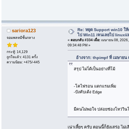
Re: หยุด Support win10 ให
sariora123
ไป Win11 /คนเลยไป linuxแ
จอมพลหมีชั้นกลาง
«
ตอบกลับ #334 เมื่อ:
เมษายน 08, 2026,
09:34:48 PM »
กระทู้: 14,129
ถูกใจแล้ว: 4131 ครั้ง
อ้างจาก: thpimpf ที่ เมษายน
ความนิยม: +475/-445
สรุป ไมไ่ด้เป็นอย่างที่โม้
-โคไฟรอน แดกแรมเพิ่ม
-บังคับเด้ง Edge
มีคนไม่พอใจ ปล่อยช่องโหว่วินโ
เน่าเหี้ยๆ ครับ ตอนนี้ก็ยังเสร่อ ไม่เ