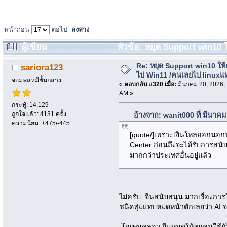
หน้าก่อน
ต่อไป
ลงล่าง
ผู้เขียน
หัวข้อ: หยุด Support win10
(อ่าน 17416 ครั้ง)
Re: หยุด Support win10 ให
sariora123
ไป Win11 /คนเลยไป linuxแ
จอมพลหมีชั้นกลาง
«
ตอบกลับ #320 เมื่อ:
มีนาคม 20, 2026,
AM »
กระทู้: 14,129
ถูกใจแล้ว: 4131 ครั้ง
อ้างจาก: wanit000 ที่ มีนาค
ความนิยม: +475/-445
[quote/]เพราะเงินใหลออกนอกป
Center ก่อนถึงจะได้รับการสนับ
มากกว่าประเทศอื่นอยู่แล้ว
ไม่ครับ จีนสนับสนุน มากเรื่องการใ
ชนิดทุ่มแทบหมดหน้าตักเลยว่า AI จ