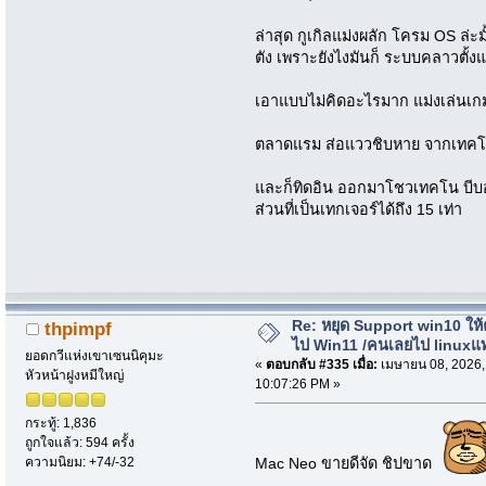
ล่าสุด กูเกิลแม่งผลัก โครม OS ล่ะ
ตัง เพราะยังไงมันก็ ระบบคลาวตั้งแ
เอาแบบไม่คิดอะไรมาก แม่งเล่นเกมไ
ตลาดแรม ส่อแววชิบหาย จากเทคโน
และก็ทิดอิน ออกมาโชวเทคโน บีบ
ส่วนที่เป็นเทกเจอร์ได้ถึง 15 เท่า
Re: หยุด Support win10 ให
thpimpf
ไป Win11 /คนเลยไป linuxแ
ยอดกวีแห่งเขาเซนนิคุมะ
«
ตอบกลับ #335 เมื่อ:
เมษายน 08, 2026,
หัวหน้าฝูงหมีใหญ่
10:07:26 PM »
กระทู้: 1,836
ถูกใจแล้ว: 594 ครั้ง
Mac Neo ขายดีจัด ชิปขาด
ความนิยม: +74/-32