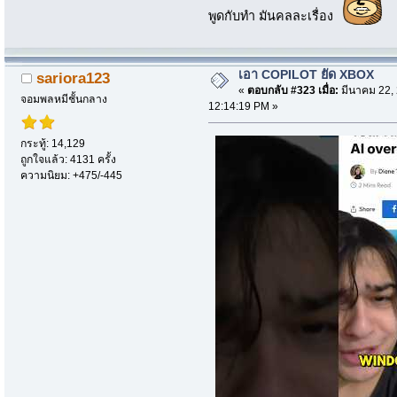
พูดกับทำ มันคลละเรื่อง
เอา COPILOT ยัด XBOX
sariora123
«
ตอบกลับ #323 เมื่อ:
มีนาคม 22, 
จอมพลหมีชั้นกลาง
12:14:19 PM »
กระทู้: 14,129
ถูกใจแล้ว: 4131 ครั้ง
ความนิยม: +475/-445