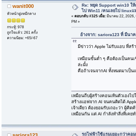
Re: หยุด Support win10 ให
wanit000
ไป Win11 /คนเลยไป linuxแ
หัวหน้าฝูงหมีกลาง
«
ตอบกลับ #325 เมื่อ:
มีนาคม 22, 2026,
PM »
กระทู้: 978
ถูกใจแล้ว: 261 ครั้ง
อ้างจาก: sariora123 ที่ มีน
ความนิยม: +65/-67
มีข่าวว่า Apple ไม่รับแอบ ที่ส
เหมือนขั้นต่ำ ๆ คือต้องเป็นคนเ
ล่ะมั้ง
คือถ้าเจนจากAI ทั้งหมดมาเป็น
เหมือนถีบผู้สร้างคอนเท้นตัวเองไป
สร้างแอฟจาก AI จนคนติดได้ Apple 
เจ้าเดียว ต้องยอมรับเถอะว่า ผู้คิ
เหมือนกัน แต่ AI กำลังทำสิ่งที่เคยท
รถไฟฟ้าใช้แรมเยอะกว่าคอม
sariora123