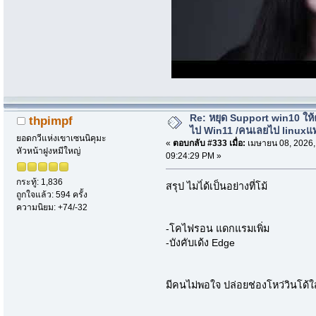
Re: หยุด Support win10 ให
thpimpf
ไป Win11 /คนเลยไป linuxแ
ยอดกวีแห่งเขาเซนนิคุมะ
«
ตอบกลับ #333 เมื่อ:
เมษายน 08, 2026,
หัวหน้าฝูงหมีใหญ่
09:24:29 PM »
กระทู้: 1,836
สรุป ไมไ่ด้เป็นอย่างที่โม้
ถูกใจแล้ว: 594 ครั้ง
ความนิยม: +74/-32
-โคไฟรอน แดกแรมเพิ่ม
-บังคับเด้ง Edge
มีคนไม่พอใจ ปล่อยช่องโหว่วินโด้ใส