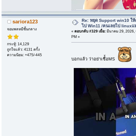
i.imgur.com/nQ73zsk-jpg
Re: หยุด Support win10 ให
sariora123
ไป Win11 /คนเลยไป linuxแ
จอมพลหมีชั้นกลาง
«
ตอบกลับ #329 เมื่อ:
มีนาคม 29, 2026,
PM »
กระทู้: 14,129
ถูกใจแล้ว: 4131 ครั้ง
ความนิยม: +475/-445
บอกแล้ว ว่าอย่าเชื่้อMS