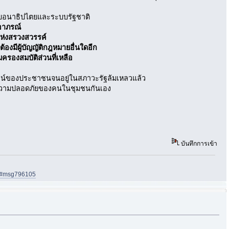
บบอนาธิปไตยและระบบรัฐชาติ
นอาภรณ์
แห่งสรวงสวรรค์
้องมีผู้บัญญัติกฎหมายอื่นใดอีก
้มครองสมบัติส่วนที่เหลือ
โยชน์ของประชาชนจนอยู่ในสภาวะรัฐล้มเหลวแล้ว
ละความปลอดภัยของคนในชุมชนกันเอง
บันทึกการเข้า
05#msg796105