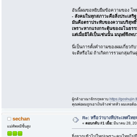
อันนี้ผมขอหยิบยืมข้อความของ โ
- สังคมในทุกสภาวะคือสิ่งประเสริฐ 
มันคือตราประทับของความบริสุทธิ์
เพราะหากแรงกระตุ้นของมโนธรรมมีคว
แต่เมื่อมิได้เป็นเช่นนั้น มนุษย์จึง
นี่เป็นการตั้งคำถามของผมเกี่ยว
จะดีหรือไม่ ถ้าเกิดการรวมกลุ่ม
ผู้กล้าอาณาจักรกุหลาบ
https://goshujin
ึคุณพ่อผมถูกเอาเงินจ้างฟาดหัว ผมเลยต้
Re: หรือว่าบางทีประเทศไท
sechan
«
ตอบกลับ #1 เมื่อ:
มีนาคม 28, 20
แม่ทัพหมีชั้นสูง
ยิ่งยากเข้าไปใหญ่เพราะคนไทยไม่