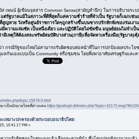
ทมัส เพนน์ ผู้เขียนจุลสาร Common Sense(สามัญสำนึก) ในการอธิบายระ
แต่รัฐบาลแม้ในสภาวะที่ดีที่สุดก็แค่ความชั่วร้ายที่จำเป็น รัฐบาลก็เฉกเช่
ที่สูญหาย วังหรือศูนย์ราชการใดๆถูกสร้างขึ้นบนซากปรักหักพังของร่มเงา
ามแจ่มชัด เป็นหนึ่งเดียว และปฏิบัติโดยไม่ขัดขืน มนุษย์ย่อมไม่จำเป็นต
พบว่ามีเหตุให้ต้องสละทรัพย์สมบัติบางส่วน(ภาษี)เพื่อจัดหาเครื่องมือ(รัฐบาล)คุ
กับว่า กรณีรัฐของไทยไม่สามารถรับผิดชอบต่อหน้าที่ในการปกป้องผลประ
กันดูแลกันเองแบบเป็น Community หรือชุมชน โดยพึ่งพาอาศัยเศรษฐกิจแ
.tk/index.php/topic,15078.0.html
องมาเป็นนักมวยไทยที่ต่างแดน
https://goshujin.tk/index.php?topic=32172.msg7961
ยจะเหมาะปกครองด้วยระบอบอนาธิปไตย
25, 10:41:17 PM »
มีความรับผิดชอบในตนเองแล้วเลือกจะตามผู้นำ ซึ่งโดนปลูกฝังมานานแล้ว