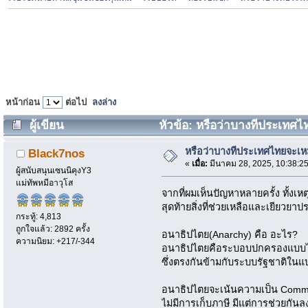
หน้าก่อน
ต่อไป
ลงล่าง
ผู้เขียน
หัวข้อ: หรือว่าบางทีประเทศ
หรือว่าบางทีประเทศไทยจะ
Black7nos
«
เมื่อ:
มีนาคม 28, 2025, 10:38:2
ผู้สนับสนุนเซนนิคุงY3
แม่ทัพหมีอาวุโส
จากที่ผมเห็นปัญหาหลายครั้ง ทั้งเ
สุดท้ายสิ่งที่ช่วยเหลือและเยียวย
กระทู้: 4,813
ถูกใจแล้ว: 2892 ครั้ง
อนาธิปไตย(Anarchy) คือ อะไร?
ความนิยม: +217/-344
อนาธิปไตยคือระบอบปกครองแบบไม่ม
ซึ่งตรงกันข้ามกับระบบรัฐชาติใน
อนาธิปไตยจะเน้นความเป็น Communi
ไม่มีการเก็บภาษี มีแต่การช่วยก