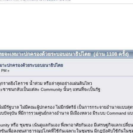
ไทยจะเหมาะปกครองด้วยระบอบอนาธิปไตย (อ่าน 1108 ครั้ง)
เหมาะปกครองด้วยระบอบอนาธิปไตย
5 PM »
หตุกราดยิงโคราช น้ำท่วม หรือล่าสุดอย่างแผ่นดินไหว
าประชาชนกลับเป็นแต่ละ Community นั้นๆ แทนที่จะเป็นรัฐ
ีรัฐบาล ไม่มีคณะผู้ปกครอง ไม่มีกษัตริย์ เป็นการกระจายอำนาจแบบสุ
แบบปัจจุบัน ที่มีการรวมศูนย์กลางอำนาจ มีเมืองหลวง มีระบบ Command 
ty หรือ ชุมชน เน้นดูแลกันเอง พึ่งพาอาศัยกันเอง มีเศรษฐกิจแลกเปลี่ย
ันลงขันเพื่อลงทุนสาธารณูปโภคที่ใช้กันเฉพาะในชุมชน มีกฎบังคับใช้กั