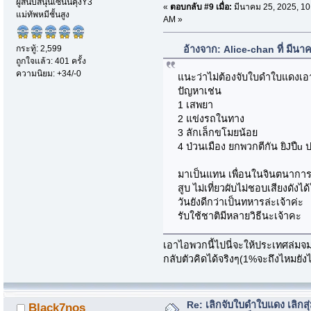
ผู้สนับสนุนเซนนิคุงY3
«
ตอบกลับ #9 เมื่อ:
มีนาคม 25, 2025, 10
แม่ทัพหมีชั้นสูง
AM »
กระทู้: 2,599
อ้างจาก: Alice-chan ที่ มีน
ถูกใจแล้ว: 401 ครั้ง
ความนิยม: +34/-0
แนะว่าไม่ต้องจับใบดำใบแดงเอา
ปัญหาเช่น
1 เสพยา
2 แข่งรถในทาง
3 ลักเล็กขโมยน้อย
4 ป่วนเมือง ยกพวกตีกัน ยิJปืu 
มาเป็นแทน เพื่อนในจินตนาการอล
สูบ ไม่เที่ยวผับไม่ชอบเสียงดัง
วันยังดีกว่าเป็นทหารล่ะเจ้าค่ะ
รับใช้ชาติมีหลายวิธีนะเจ้าคะ
เอาไอพวกนี้ไปนี่จะให้ประเทศล่มจมห
กลับตัวคิดได้จริงๆ(1%จะถึงไหมยังไม
Re: เลิกจับใบดำใบแดง เลิกสุ่
Black7nos