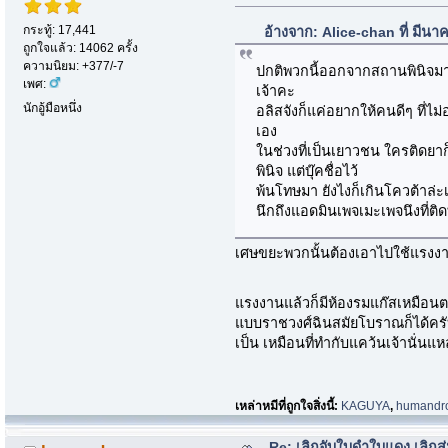
กระทู้: 17,441
อ้างจาก: Alice-chan ที่ มีน
ถูกใจแล้ว: 14062 ครั้ง
ความนิยม: +377/-7
ปกติพวกนี้ออกจากสถานพินิจม
เพศ:
เจ้าคะ
นักอู้มือหนึ่ง
อลิสจังก็แค่อยากให้คนดีๆ ที่ไ
เอง
ในช่วงที่เป็นเยาวชน ใครติดย
พินิจ แต่บุ๊คชื่อไว้
พ้นโทษมา ยังไงก็เกินโควต้าล่ะ
นึกถึงแอดมินเพจเมะเพจนึงที่ติ
เศษขยะพวกนั้นต้องเอาไปใช้แรงงานค
แรงงานแล้วก็มีห้องรมแก๊สเหมือนตา
แบบราชวงศ์ฉินสมัยโบราณก็ได้ครับจ
เป็น เหมือนที่ทำกับแคว้นเจ้านั่นแ
เหล่าหมีที่ถูกใจสิ่งนี้:
KAGUYA
,
humandr
Re: เลิกจับใบดำใบแดง เลิกสุ่