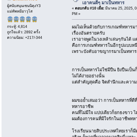
เอาคนดีๆ มาเป็นทหาร
ผู้สนับสนุนเซนนิคุงY3
«
ตอบกลับ #10 เมื่อ:
มีนาคม 25, 2025, 0
แม่ทัพหมีอาวุโส
PM »
กระทู้: 4,814
ผมไม่เห็นด้วยกับการเกณฑ์ทหารม
ถูกใจแล้ว: 2892 ครั้ง
เรื่องอันตรายครับ
ความนิยม: +217/-344
เราอาจพูดในวงเหล้าเล่นๆกันได้ แ
คือการเกณฑ์ทหารในอีกรูปแบบหนึ
เพราะบังคับอาขญากรมาเป็นทหาร 
การเป็นทหารไม่ใช่มีปืน ยิงปืนเป็
ไม่ได้ง่ายอย่างนั้น
แต่สำคัญสุดคือ จิตสำนึกและความร
ผมขอย้ำเสมอว่า การเป็นทหารที่ดี
ทหารอาชีพ
คนที่ไม่มีใจ แปปเดียวก็ยกธงขาว ไม่
ผมต้องการคนที่มีใจรักในอาชีพทห
โรงเรียนนายสิบประเทศไทยเราก็มีต