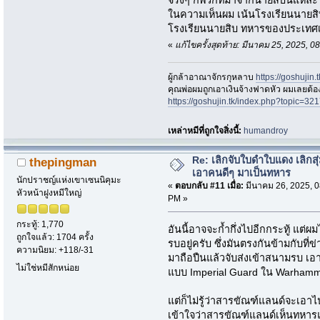
จริงๆ ก็พวกที่มาจากนายสิบนี่แหละ
ในความเห็นผม เน้นโรงเรียนนายสิบ
โรงเรียนนายสิบ ทหารของประเทศเ
«
แก้ไขครั้งสุดท้าย: มีนาคม 25, 2025, 
ผู้กล้าอาณาจักรกุหลาบ
https://goshujin
ึคุณพ่อผมถูกเอาเงินจ้างฟาดหัว ผมเลยต้
https://goshujin.tk/index.php?topic
เหล่าหมีที่ถูกใจสิ่งนี้:
humandroy
Re: เลิกจับใบดำใบแดง เลิกสุ่
thepingman
เอาคนดีๆ มาเป็นทหาร
นักปราชญ์แห่งเขาเซนนิคุมะ
«
ตอบกลับ #11 เมื่อ:
มีนาคม 26, 2025, 0
หัวหน้าฝูงหมีใหญ่
PM »
กระทู้: 1,770
อันนี้อาจจะก้ำกึ่งไปอีกกระทู้ แต่ผม
ถูกใจแล้ว: 1704 ครั้ง
รบอยู่ครับ ซึ่งมันตรงกันข้ามกับที่
ความนิยม: +118/-31
มาถือปืนแล้วจับส่งเข้าสนามรบ เ
ไม่ใช่หมีสักหน่อย
แบบ Imperial Guard ใน Warhamm
แต่ก็ไม่รู้ว่าสารขัณฑ์แลนด์จะเอา
เข้าใจว่าสารขัณฑ์แลนด์เห็นทหาร