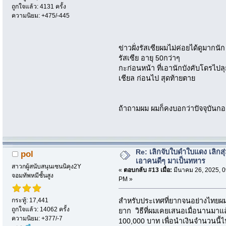
ถูกใจแล้ว: 4131 ครั้ง
ความนิยม: +475/-445
ข่าวฝั่งรัสเซียผมไม่ค่อยได้ดูมากนั
รัสเซีย อายุ 50กว่าๆ
กะก่อนหน้า ที่เอานักบังคับโดรไ
เชียล ก่อนไป สุดท้ายตาย
ถ้าถามผม ผมก็คงบอกว่าปัจจุบันกอง
Re: เลิกจับใบดำใบแดง เลิกสุ่
pol
เอาคนดีๆ มาเป็นทหาร
สาวกผู้สนับสนุนเซนนิคุง2Y
«
ตอบกลับ #13 เมื่อ:
มีนาคม 26, 2025, 0
จอมทัพหมีชั้นสูง
PM »
กระทู้: 17,441
สำหรับประเทศที่ยากจนอย่างไทยผ
ถูกใจแล้ว: 14062 ครั้ง
ยาก วิธีที่ผมเคยเสนอเมื่อนานมาแล
ความนิยม: +377/-7
100,000 บาท เพื่อนำเงินจำนวนนี้ไ