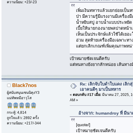
ความนิยม: +23/-23
เพิ่มเงินทหารแล้วแยกย่อยเป็นห
ป่า มีความรู้มีแรงงานมีเครื่องมือ
น้ำหยิบสบู่ อาบน้ำแบบประหยัด 
เบี้ยให้นายกองนายพลปาดหน้าเ
เห็นเป็นประจักษ์แล้วใช้ได้เยอะใ
อ่วม สุดท้ายเครื่องมือเฉพาะทา
แต่ยกเลิกเกณฑ์เพิ่มคุณภาพหน่วย
เป้าหมายชัดเจนดีครับ
แต่หนทางยังยากสักหน่อย เส้นทาง
Re: เลิกจับใบดำใบแดง เลิกสุ่
Black7nos
เอาคนดีๆ มาเป็นทหาร
ผู้สนับสนุนเซนนิคุงY3
«
ตอบกลับ #17 เมื่อ:
มีนาคม 27, 2025, 1
แม่ทัพหมีอาวุโส
AM »
กระทู้: 4,814
อ้างจาก: humandroy ที่ มีน
ถูกใจแล้ว: 2892 ครั้ง
ความนิยม: +217/-344
[quote/]
เป้าหมายชัดเจนดีครับ