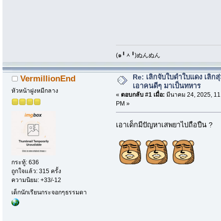
​(๑╹ᆺ╹)ぬんぬん
Re: เลิกจับใบดำใบแดง เลิกสุ่
VermillionEnd
เอาคนดีๆ มาเป็นทหาร
หัวหน้าฝูงหมีกลาง
«
ตอบกลับ #1 เมื่อ:
มีนาคม 24, 2025, 11
PM »
เอาเด็กมีปัญหาเสพยาไปถือปืน ?
กระทู้: 636
ถูกใจแล้ว: 315 ครั้ง
ความนิยม: +33/-12
เด็กนักเรียนกระจอกๆธรรมดา