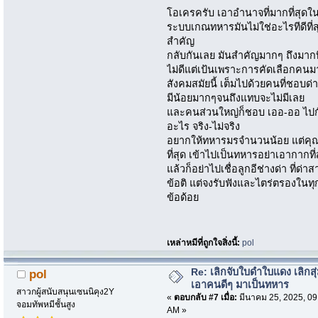
โอเครครับ เอาอำนาจที่มากที่สุดใ
ระบบเกณทหารมันไม่ใช่อะไรทีดีที่ส
สำคัญ
กลับกันเลย มันสำคัญมากๆ ถึงมากท
ไม่ดีแต่เป้นเพราะการคัดเลือกคนมาเ
สังคมสมัยนี้ เต็มไปด้วยคนที่ชอบด่า
มีน้อยมากๆจนถึงแทบจะไม่มีเลย
และคนส่วนใหญ่ก็ชอบ เออ-ออ ไปกับ
อะไร จริง-ไม่จริง
อยากให้ทหารมรจำนวนน้อย แต่คุณภา
ที่สุด เข้าไปเป็นทหารอย่าเอากากที่ส
แล้วก็อย่าไปเชื่อลูกอีช่างด่า ที่ด
ข้อติ แต่จงรับฟังและไตร่ตรองในทุกๆเรื
ข้อด้อย
เหล่าหมีที่ถูกใจสิ่งนี้:
pol
Re: เลิกจับใบดำใบแดง เลิกสุ่
pol
เอาคนดีๆ มาเป็นทหาร
สาวกผู้สนับสนุนเซนนิคุง2Y
«
ตอบกลับ #7 เมื่อ:
มีนาคม 25, 2025, 09
จอมทัพหมีชั้นสูง
AM »