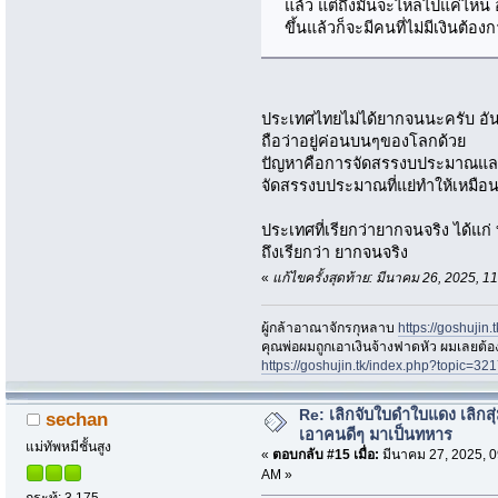
แล้ว แต่ถึงมันจะไหลไปแค่ไหน
ขึ้นแล้วก็จะมีคนที่ไม่มีเงินต
ประเทศไทยไม่ได้ยากจนนะครับ อัน
ถือว่าอยู่ค่อนบนๆของโลกด้วย
ปัญหาคือการจัดสรรงบประมาณและคอ
จัดสรรงบประมาณที่แย่ทำให้เหมือ
ประเทศที่เรียกว่ายากจนจริง ได้แก่
ถึงเรียกว่า ยากจนจริง
«
แก้ไขครั้งสุดท้าย: มีนาคม 26, 2025, 
ผู้กล้าอาณาจักรกุหลาบ
https://goshujin
ึคุณพ่อผมถูกเอาเงินจ้างฟาดหัว ผมเลยต้
https://goshujin.tk/index.php?topic
Re: เลิกจับใบดำใบแดง เลิกสุ่
sechan
เอาคนดีๆ มาเป็นทหาร
แม่ทัพหมีชั้นสูง
«
ตอบกลับ #15 เมื่อ:
มีนาคม 27, 2025, 0
AM »
กระทู้: 3,175