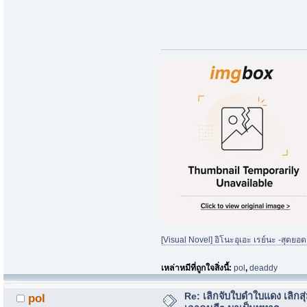
[Visual Novel] อิโนะอุเอะ เรย์นะ -สุดยอด
เหล่าหมีที่ถูกใจสิ่งนี้:
pol
,
deaddy
Re: เลิกจับใบดำใบแดง เลิกสุ่
pol