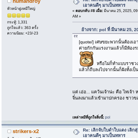
humandroy
เอาคนดีๆ มาเป็นทหาร
หัวหน้าฝูงหมีใหญ่
«
ตอบกลับ #8 เมื่อ:
มีนาคม 25, 2025, 09
AM »
กระทู้: 1,331
ถูกใจแล้ว: 363 ครั้ง
อ้างจาก: pol ที่ มีนาคม 25, 
ความนิยม: +23/-23
[quote/] เศษขยะพวกนั้นต้องเอา
ค่ายกักกันแรงงานแล้วก็มีห้องร
หรือไม่ก็ทำแบบราชวงศ
แล้วก็ถีบลงไปจากนั้นก็ฝังทั้งเป
แต่ เอ่อ... แคว้นเจ้าน่ะ คือ ไทเจ้
จิ๋นลงมาแล้วเข้ามาปกครอง ชาวข
เหล่าหมีที่ถูกใจสิ่งนี้:
pol
Re: เลิกจับใบดำใบแดง เลิกสุ่
strikers-x2
เอาคนดีๆ มาเป็นทหาร