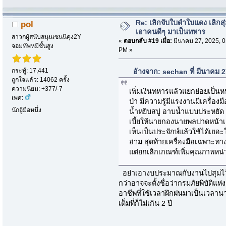
Re: เลิกจับใบดำใบแดง เลิกสุ่
pol
เอาคนดีๆ มาเป็นทหาร
สาวกผู้สนับสนุนเซนนิคุง2Y
«
ตอบกลับ #19 เมื่อ:
มีนาคม 27, 2025, 0
จอมทัพหมีชั้นสูง
PM »
กระทู้: 17,441
อ้างจาก: sechan ที่ มีนาคม 
ถูกใจแล้ว: 14062 ครั้ง
ความนิยม: +377/-7
เพิ่มเงินทหารแล้วแยกย่อยเป็นห
เพศ:
ป่า มีความรู้มีแรงงานมีเครื่องมือ
นักอู้มือหนึ่ง
น้ำหยิบสบู่ อาบน้ำแบบประหยัด 
เบี้ยให้นายกองนายพลปาดหน้าเ
เห็นเป็นประจักษ์แล้วใช้ได้เยอะใ
อ่วม สุดท้ายเครื่องมือเฉพาะทา
แต่ยกเลิกเกณฑ์เพิ่มคุณภาพหน่วย
อย่าเอางบประมาณกับงานไปสุมไว้กั
กว่าอาจจะตั้งชื่อว่ากรมภัยพิบัติแ
อาชีพที่ใช้เวลาฝึกฝนมาเป็นเวลานา
เต็มที่ก็ไม่เกิน 2 ปี