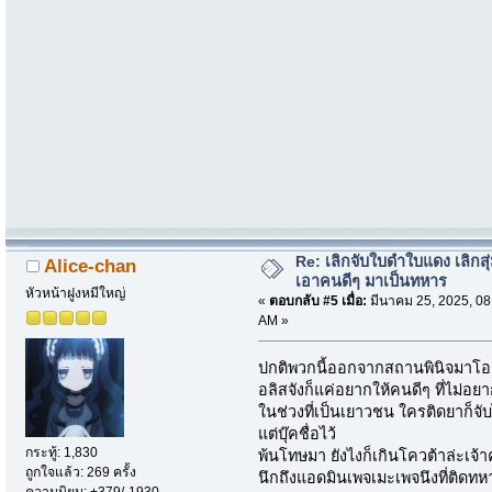
Re: เลิกจับใบดำใบแดง เลิกสุ่
Alice-chan
เอาคนดีๆ มาเป็นทหาร
หัวหน้าฝูงหมีใหญ่
«
ตอบกลับ #5 เมื่อ:
มีนาคม 25, 2025, 08
AM »
ปกติพวกนี้ออกจากสถานพินิจมาโอก
อลิสจังก็แค่อยากให้คนดีๆ ที่ไม่อ
ในช่วงที่เป็นเยาวชน ใครติดยาก็จ
แต่บุ๊คชื่อไว้
กระทู้: 1,830
พ้นโทษมา ยังไงก็เกินโควต้าล่ะเจ้
ถูกใจแล้ว: 269 ครั้ง
นึกถึงแอดมินเพจเมะเพจนึงที่ติดทห
ความนิยม: +379/-1930