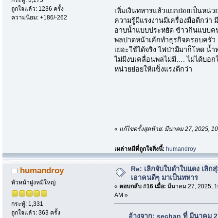
ถูกใจแล้ว: 1236 ครั้ง
เพิ่มเงินทหารแล้วแยกย่อยเป็นหน่วย
ความนิยม: +186/-262
ความรู้มีแรงงานมีเครื่องมือดีกว่า มี
อาบน้ำแบบประหยัด ข้าวกินแบบคนไม
พลปาดหน้าเค้กทำธุรกิจครอบครัว ส
เยอะใช้ได้จริง ไฟป่ามีมาก็โหด น้ำ
ไม่มีงบเคลื่อนพลไม่มี…. ไม่ได้บอก
หน่วยย่อยให้แข็งแรงดีกว่า
«
แก้ไขครั้งสุดท้าย: มีนาคม 27, 2025, 
เหล่าหมีที่ถูกใจสิ่งนี้:
humandroy
Re: เลิกจับใบดำใบแดง เลิกสุ่
humandroy
เอาคนดีๆ มาเป็นทหาร
หัวหน้าฝูงหมีใหญ่
«
ตอบกลับ #16 เมื่อ:
มีนาคม 27, 2025, 1
AM »
กระทู้: 1,331
ถูกใจแล้ว: 363 ครั้ง
อ้างจาก: sechan ที่ มีนาคม 