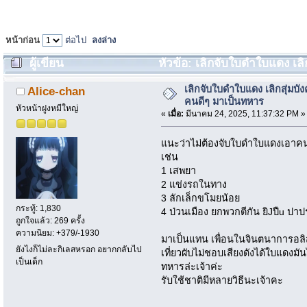
หน้าก่อน
ต่อไป
ลงล่าง
ผู้เขียน
หัวข้อ: เลิกจับใบดำใบแดง เลิ
1932 ครั้ง)
เลิกจับใบดำใบแดง เลิกสุ่มบัง
Alice-chan
คนดีๆ มาเป็นทหาร
หัวหน้าฝูงหมีใหญ่
«
เมื่อ:
มีนาคม 24, 2025, 11:37:32 PM »
แนะว่าไม่ต้องจับใบดำใบแดงเอาคนด
เช่น
1 เสพยา
2 แข่งรถในทาง
3 ลักเล็กขโมยน้อย
กระทู้: 1,830
4 ป่วนเมือง ยกพวกตีกัน ยิJปืu ปาป
ถูกใจแล้ว: 269 ครั้ง
ความนิยม: +379/-1930
มาเป็นแทน เพื่อนในจินตนาการอลิสจ
ยังไงก็ไม่ละกิเลสหรอก อยากกลับไป
เที่ยวผับไม่ชอบเสียงดังได้ใบแดงมัน
เป็นเด็ก
ทหารล่ะเจ้าค่ะ
รับใช้ชาติมีหลายวิธีนะเจ้าคะ