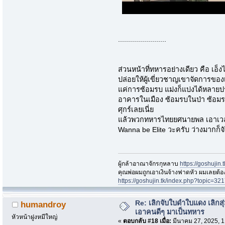
........................
ส่วนหน้าที่ทหารอย่างเดียว คือ เอ็ง
ปล่อยให้ผู้เขี่ยวชาญเขาจัดการของ
แค่การซ้อมรบ แม่งก็แบ่งได้หลา
อาคารในเมือง ซ้อมรบในป่า ซ้อมรบต
ศุกร์เลยเนี่ย
แล้วพวกทหารไทยยศนายพล เอาเวลาที
Wanna be Elite วะครับ ว่างมากก็
ผู้กล้าอาณาจักรกุหลาบ
https://goshujin
ึคุณพ่อผมถูกเอาเงินจ้างฟาดหัว ผมเลยต้
https://goshujin.tk/index.php?topic
Re: เลิกจับใบดำใบแดง เลิกสุ่
humandroy
เอาคนดีๆ มาเป็นทหาร
หัวหน้าฝูงหมีใหญ่
«
ตอบกลับ #18 เมื่อ:
มีนาคม 27, 2025, 1