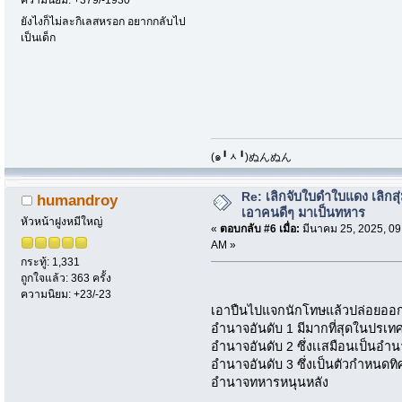
ยังไงก็ไม่ละกิเลสหรอก อยากกลับไป
เป็นเด็ก
​(๑╹ᆺ╹)ぬんぬん
Re: เลิกจับใบดำใบแดง เลิกสุ่
humandroy
เอาคนดีๆ มาเป็นทหาร
หัวหน้าฝูงหมีใหญ่
«
ตอบกลับ #6 เมื่อ:
มีนาคม 25, 2025, 09
AM »
กระทู้: 1,331
ถูกใจแล้ว: 363 ครั้ง
ความนิยม: +23/-23
เอาปืนไปแจกนักโทษแล้วปล่อยออก
อำนาจอันดับ 1 มีมากที่สุดในปรเทศ
อำนาจอันดับ 2 ซึ่งเเสมือนเป็นอ
อำนาจอันดับ 3 ซึ่งเป็นตัวกำหนดท
อำนาจทหารหนุนหลัง