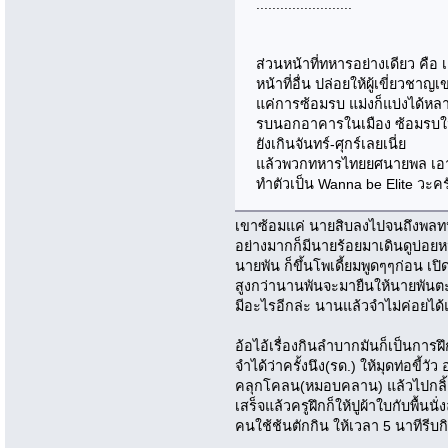
........................
ส่วนหน้าที่ทหารอย่างเดียว คือ 
หน้าที่อื่น ปล่อยให้ผู้เขี่ยวชา
แค่การซ้อมรบ แม่งก็แบ่งได้ห
รบนอกอาคารในเมือง ซ้อมรบในป
ยังเกินจันทร์-ศุกร์เลยเนี่ย
แล้วพวกทหารไทยยศนายพล เอาเว
ทำตัวเป็น Wanna be Elite วะคร
เขาซ้อมแค่ นายสิบลงไปจนถึงพลท
อย่างมากก็มีนายร้อยมาเดินดูบ่อยห
นายพัน ก็ขึ้นโพเดี้ยมพูดๆๆก่อน เปิด
สูงกว่านานพันจะมายืนให้นายพันตะเ
มีอะไรอีกล่ะ นานแล้วจำไม่ค่อยได้
อ้อไอ้เรื่องกินลำบากมันก็เป็นการฝ
จำได้ว่าครั้งนึง(รด.) ให้มุดท่อขี้
คลุกโคลน(หมอบคลาน) แล้วไปกลิ้
เสร็จแล้วครูฝึกก็ให้ปูผ้าใบกับพื้นน
คนใช้ช้นตักกิน ให้เวลา 5 นาทีรีบก