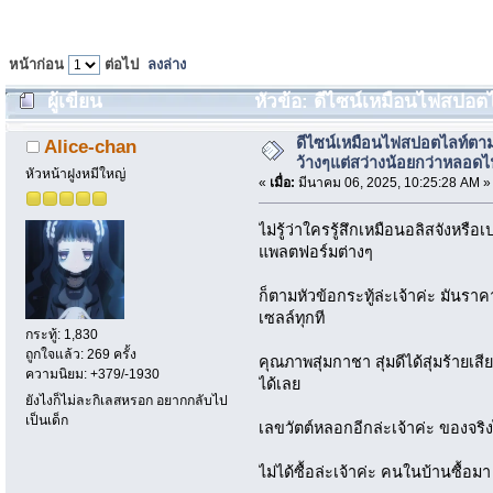
หน้าก่อน
ต่อไป
ลงล่าง
ผู้เขียน
หัวข้อ: ดีไซน์เหมือนไฟสปอต
หลอดไฟนีออน (อ่าน 480 ครั้ง)
ดีไซน์เหมือนไฟสปอตไลท์ต
Alice-chan
ว้างๆแต่สว่างน้อยกว่าหลอด
หัวหน้าฝูงหมีใหญ่
«
เมื่อ:
มีนาคม 06, 2025, 10:25:28 AM »
ไม่รู้ว่าใครรู้สึกเหมือนอลิสจังห
แพลตฟอร์มต่างๆ
ก็ตามหัวข้อกระทู้ล่ะเจ้าค่ะ มัน
เซลล์ทุกที
กระทู้: 1,830
ถูกใจแล้ว: 269 ครั้ง
คุณภาพสุ่มกาชา สุ่มดีได้สุ่มร้ายเสีย
ความนิยม: +379/-1930
ได้เลย
ยังไงก็ไม่ละกิเลสหรอก อยากกลับไป
เป็นเด็ก
เลขวัตต์หลอกอีกล่ะเจ้าค่ะ ของจริง
ไม่ได้ซื้อล่ะเจ้าค่ะ คนในบ้านซื้อมา