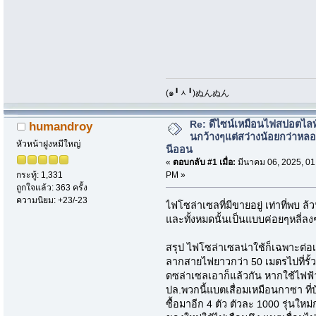
​(๑╹ᆺ╹)ぬんぬん
Re: ดีไซน์เหมือนไฟสปอตไล
humandroy
นกว้างๆแต่สว่างน้อยกว่าหล
หัวหน้าฝูงหมีใหญ่
นีออน
«
ตอบกลับ #1 เมื่อ:
มีนาคม 06, 2025, 01
PM »
กระทู้: 1,331
ถูกใจแล้ว: 363 ครั้ง
ความนิยม: +23/-23
ไฟโซล่าเซลที่มีขายอยู่ เท่าที่พบ ล
และทั้งหมดนั้นเป็นแบบค่อยๆหลี่ลงๆ
สรุป ไฟโซล่าเซลน่าใช้ก็เฉพาะต่อ
ลากสายไฟยาวกว่า 50 เมตรไปที่รั้
ดซล่าเซลเอาก็แล้วกัน หากใช้ไฟฟ้าบ
ปล.พวกนี้แบตเสื่อมเหมือนกาซา ที่บ้
ซื้อมาอีก 4 ตัว ตัวละ 1000 รุ่นใหม่