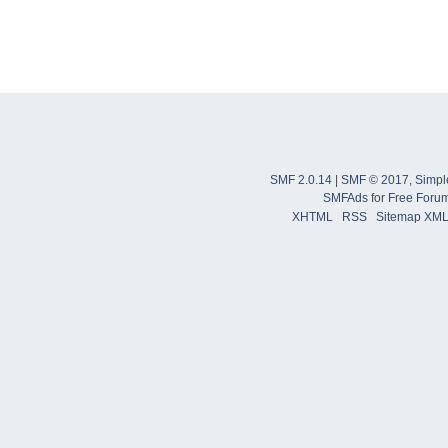
SMF 2.0.14
|
SMF © 2017
,
Simpl
SMFAds
for
Free Foru
XHTML
RSS
Sitemap XM