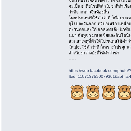
ขณะที่ประเทศที่ใช้คำว่าที จะได้ร
จะเป็นชาติยุโรปที่ค้าใบชาที่ท่าเ
ว่าทีจากชาวจีนท้องถิ่น
โดยประเทศที่ใช้คำว่าที ก็คือประ
ยุโรปตะวันออก ทวีปอเมริกาเหนือแ
ตะวันตกและใต้ ออสเตรเลีย นิวซี
นมา กัมพูชา มาเลเซียและอินโดนีเ
ส่วนสาเหตุที่ทำให้โปรตุเกสใช้คำว่
ใหญ่จะใช้คำว่าที ก็เพราะโปรตุเกสทำ
สำเนียงกวางตุ้งที่ใช้คำว่าชา
-----
https://web.facebook.com/photo/
fbid=1187197530079361&set=a.