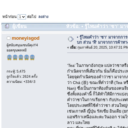
หน้าก่อน
ต่อไป
ลงล่าง
ผู้เขียน
หัวข้อ: • รู้ไหมคำว่า ‘ชา’ 
ทางทะเล (อ่าน 260 ครั้ง)
• รู้ไหมคำว่า ‘ชา’ มาจากการ
moneyisgod
บก ส่วน ‘ที’ มาจากการค้าท
ผู้สนับสนุนเซนนิคุงY4
«
เมื่อ:
กุมภาพันธ์ 20, 2025, 10:47:31 P
ยอดขุนพลหมี
‘Tea’ ในภาษาอังกฤษ แปลว่าชาหรือน้
กำเนิดจากที่เดียวกัน นั่นก็คือประเ
กระทู้: 5,475
ถูกใจแล้ว: 2624 ครั้ง
โดยจุดกำเนิดของคำว่าชา มาจากภ
ความนิยม: +334/-3
ว่า Chá (茶) ขณะที่คำว่าที (Tea 
Nan) ซึ่งเป็นภาษาท้องถิ่นของคนจ
ซึ่งทั้งสองคำนี้ ก็ได้ทำให้มีการแ
คำว่าชาในการเรียกชา กับประเทศท
โดยประเทศที่ใช้คำว่าชา ส่วนใหญ่
เช่นเกาหลี ญี่ปุ่น รัสเซีย อินเดี
แอฟริกาเหนือและตะวันออก รวมไ
ลาว และไทย