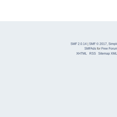
SMF 2.0.14
|
SMF © 2017
,
Simpl
SMFAds
for
Free Foru
XHTML
RSS
Sitemap XM