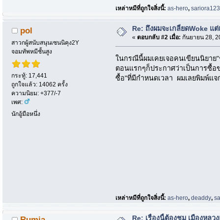
เหล่าหมีที่ถูกใจสิ่งนี้:
as-hero
,
sariora12
Re: ถึงผมจะเกลี่ยดWoke แต่เ
pol
«
ตอบกลับ #2 เมื่อ:
กันยายน 28, 2
สาวกผู้สนับสนุนเซนนิคุง2Y
จอมทัพหมีชั้นสูง
ในกรณีนี้ผมเคยเจอคนเขียนนิยาย"ชุ
ตอนแรกๆก็ประกาศว่าเป็นการซื้อขาดค
กระทู้: 17,441
ซื้อ"ที่มีกำหนดเวลา ผมเลยพิมพ์
ถูกใจแล้ว: 14062 ครั้ง
ความนิยม: +377/-7
เพศ:
นักอู้มือหนึ่ง
เหล่าหมีที่ถูกใจสิ่งนี้:
as-hero
,
deaddy
,
s
Re: เรื่องนี้ต้องชม เมืองห
Rumia