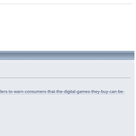
ilers-to-warn-consumers-that-the-digital-games-they-buy-can-be-