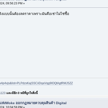
024, 09:56:23 PM »
จริงแบบนั้นต้องลดราคาเพราะมันคือเช่าไม่ไช่ซื้อ
Jlw4p4vjs&list=PLPdzxKajSSCiiDqaVqg9IOQtAgtRMJSZZ
a123
และมีอีก 0 หมีที่ถูกใจสิ่งนี้
ลวงแห่งWoke ออกกฏหมายควบคุมสินค้า Digital
024, 10:04:59 PM »