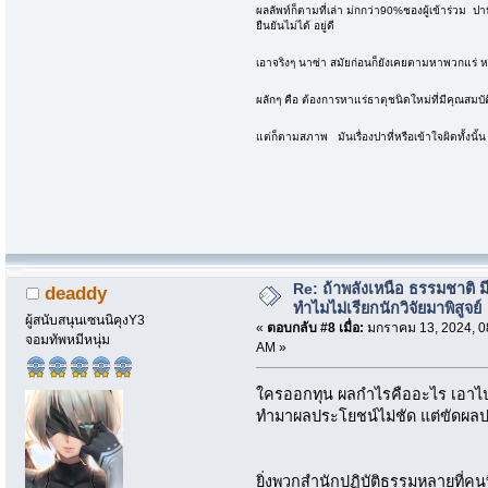
ผลลัพท์ก็ตามที่เล่า ม่กกว่า90%ชองผู้เข้าร่วม ปาห
ยืนยันไม่ได้ อยู่ดี
เอาจริงๆ นาซ่า สมัยก่อนก็ยังเคยตามหาพวกแร่
ผลักๆ คือ ต้องการหาแร่ธาตุชนิดใหม่ที่มีคุณสมบั
แต่ก็ตามสภาพ มันเรื่องปาหี่หรือเข้าใจผิดทั้งนั้น
Re: ถ้าพลังเหนือ ธรรมชาติ มี
deaddy
ทำไมไม่เรียกนักวิจัยมาพิสูจย์
ผู้สนับสนุนเซนนิคุงY3
«
ตอบกลับ #8 เมื่อ:
มกราคม 13, 2024, 0
จอมทัพหมีหนุ่ม
AM »
ใครออกทุน ผลกำไรคืออะไร เอาไป
ทำมาผลประโยชน์ไม่ชัด แต่ขัดผล
ยิ่งพวกสำนักปฏิบัติธรรมหลายที่คนที