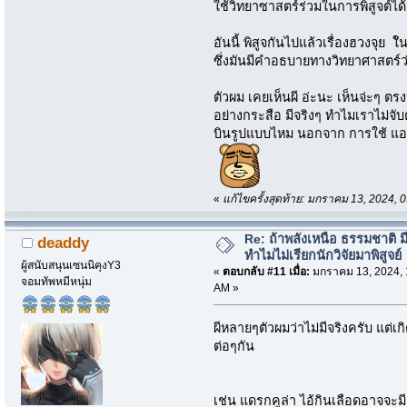
ใช้วิทยาซาสตร์ร่วมในการพิสูจต์ได้
อันนี้ พิสูจกันไปแล้วเรื่องฮวงจุย 
ซึ่งมันมีคำอธบายทางวิทยาศาสตร์ว่
ตัวผม เคยเห็นผี อ่ะนะ เห็นจ่ะๆ ตรง
อย่างกระสือ มีจริงๆ ทำไมเราไม่จั
บินรูปแบบไหม นอกจาก การใช้ แอ
«
แก้ไขครั้งสุดท้าย: มกราคม 13, 2024,
Re: ถ้าพลังเหนือ ธรรมชาติ มี
deaddy
ทำไมไม่เรียกนักวิจัยมาพิสูจย์
ผู้สนับสนุนเซนนิคุงY3
«
ตอบกลับ #11 เมื่อ:
มกราคม 13, 2024, 
จอมทัพหมีหนุ่ม
AM »
ผีหลายๆตัวผมว่าไม่มีจริงครับ แต่
ต่อๆกัน
เช่น แดรกคูล่า ไอ้กินเลือดอาจจ