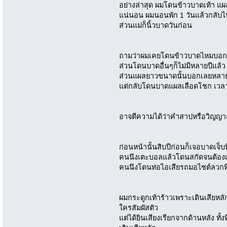
อย่างล่าสุด ผมโดนข้าวบาดเท้า แ
แน่นอน ผมนอนพัก 1 วันแล้วกลับไป
ส่วนแม่ก็นิ้วบาดวันก่อน
ถามว่าผมเคยโดนข้าวบาดไหมบอกเ
ส่วนโดนบาดอื่นๆก็ไม่มีหลายปีแล้ว
ส่วนแผลยาวขนาดนั้นบอกเลยหลายส
แต่กลับโดนบาดแผลเลือดโชก เวลาที
อาจตีความได้ว่าคำสาปหรือวิญญ
ก่อนหน้านั้นสิบปีก่อนก็เจอบาดเจ็บ
คนนึงเตะบอลแล้วโดนสกัดจนต้องเด
คนนึงโดนท่อไอเสียรถมอไชต์ลวกท
ผมกระดูกเท้าร้าวเพราะเดินเสียหล
ใครสัมผัสตัว
แต่ได้ยินเสียงเรียกจากด้านหลัง ทั้ง