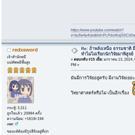
https://www.youtube.com/watch?
v=IaJlw4p4vjs&list=PLPdzxKajSSCii
Re: ถ้าพลังเหนือ ธรรมชาติ มี
redxsword
ทำไมไม่เรียกนักวิจัยมาพิสูจย์
เจ้าสำนักหมี
«
ตอบกลับ #15 เมื่อ:
มกราคม 13, 2024, 
แม่ทัพหมีชั้นสูง
PM »
มันมีการวิจัยอยู่ครับ มีงานวิจัย
วิทยาศาสตร์หรือไม่ เป็นอีกเรื่อง
กระทู้: 3,311
ถูกใจแล้ว: 20994 ครั้ง
ความนิยม: +1619/-194
เพศ:
ของแท้ต้องมีรูปฮีจังอยู่ที่ปก