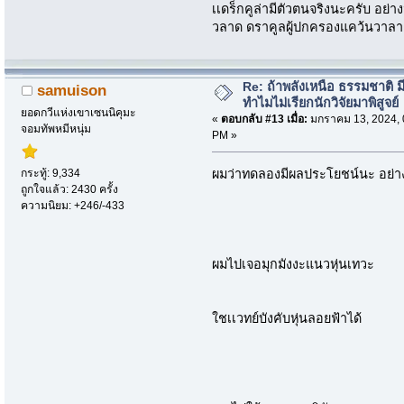
เเดร็กคูล่ามีตัวตนจริงนะครับ อย่าง
วลาด ดราคูลผู้ปกครองแคว้นวาลาเ
Re: ถ้าพลังเหนือ ธรรมชาติ มี
samuison
ทำไมไม่เรียกนักวิจัยมาพิสูจย์
ยอดกวีแห่งเขาเซนนิคุมะ
«
ตอบกลับ #13 เมื่อ:
มกราคม 13, 2024, 
จอมทัพหมีหนุ่ม
PM »
กระทู้: 9,334
ผมว่าทดลองมีผลประโยชน์นะ อย่า
ถูกใจแล้ว: 2430 ครั้ง
ความนิยม: +246/-433
ผมไปเจอมุกมังงะแนวหุ่นเทวะ
ใชเเวทย์บังคับหุ่นลอยฟ้าได้