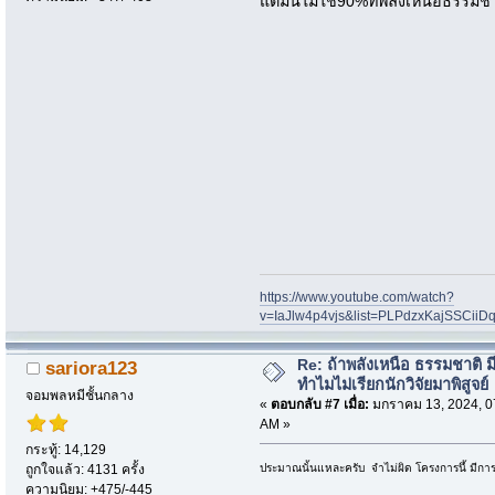
แต่มันไม่ไช่90%ที่พลังเหนือธรรมชา
https://www.youtube.com/watch?
v=IaJlw4p4vjs&list=PLPdzxKajSSCii
Re: ถ้าพลังเหนือ ธรรมชาติ มี
sariora123
ทำไมไม่เรียกนักวิจัยมาพิสูจย์
จอมพลหมีชั้นกลาง
«
ตอบกลับ #7 เมื่อ:
มกราคม 13, 2024, 0
AM »
กระทู้: 14,129
ประมาณนั้นแหละครับ จำไม่ผิด โครงการนึ้ มี
ถูกใจแล้ว: 4131 ครั้ง
ความนิยม: +475/-445