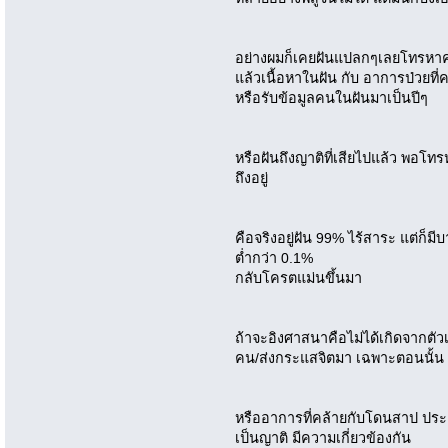
อย่างผมก็เคยฝันแปลกๆเลยโทรหาคน
แล้วเนื้อหาในฝัน กับ อาการป่วยที่ค
หรือรับข้อมูลคนในฝันมาเป็นปีๆ
หรือฝันถึงญาติที่เสียไปแล้ว พอโท
ถึงอยู่
คือจริงอยู่ฝัน 99% ไร้สาระ แต่ก็มี
ต่ำกว่า 0.1%
กลับโครตแม่นขึ้นมา
ถ้าจะอิงศาสนาคือไม่ได้เกิดจากตั
คน/ส่งกระแสจิตมา เฉพาะตอนนั้น แล
หรืออาการที่คล้ายกับโดนสาป ปร
เป็นญาติ มีความเกี่ยวข้องกัน