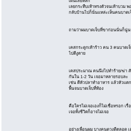
เดินเสียหลัก
เลยกระทืบเท้าทรงตัวจนเท้าบวม พอไป
กลับบ้านไปก็นั่นแหล่ะเห็นคนบาดเจ
ถามว่าผมบาดเจ็บที่ขาก่อนนั่นก็นู่
เคสกระดูกเท้าร้าว คน 3 คนบาดเจ็บ
ไปตีงูตาย
เคสประมาณ คนนึงไปทำร้าย/ฆ่า สัต
กันใน 1-2 วัน เจอมาหลายรอบละ
เช่น ตีหัวปลาทำอาหาร แล้วหัวแตก
พื้นจนบาดเจ็บที่ท้อง
คือใครไม่เจอเองก็ไม่เชื่อหรอก เรื
เจอทั้งชีวิตก็อาจไม่เจอ
อย่างเพื่อนผม บางคนดวงดีตลอด เล