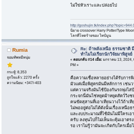
ไม่ใข่หัวเราะและปล่อยไป
http://goshujin.tk/index.php?topic=944.
นิยาย crossover Harry Potter/Type Moon
โลกที่โหดร้ายของ ไทป์มูน
Re: ถ้าพลังเหนือ ธรรมชาติ มี
Rumia
ทำไมไม่เรียกนักวิจัยมาพิสูจย์
จอมทัพหมีหนุ่ม
«
ตอบกลับ #14 เมื่อ:
มกราคม 13, 2024, 
PM »
กระทู้: 8,353
ถูกใจแล้ว: 2270 ครั้ง
คือความเชื่อหลายอย่างได้รับการพิสู
ความนิยม: +347/-403
มัวแต่เมื่อพิสูตรมันมีหลักการ เช่
แต่ความจริงมันไช้ป้องกันรถพุ่งไส่
กระจกนี่มันไช่หยุดม้าหยุดสัตว์วิ
คนขัดสุสานที่เอาเทียนวางไว้ถ้าเทีย
ไม่พออยู่ต่อไม่ได้ดังนั้นเรื่องเหน
และงบประมาณที่ไช้มันไม่มีใครเอ
ครับ ลงทุนไปก็ไม่เห็นจะคุ้มเอาตรง
รอ เราไม่รู้ว่ามันจะเกิดกับใครเมื่