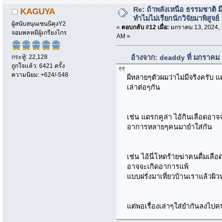
Re: ถ้าพลังเหนือ ธรรมชาติ มี
KAGUYA
ทำไมไม่เรียกนักวิจัยมาพิสูจย์
ผู้สนับสนุนเซนนิคุงY2
«
ตอบกลับ #12 เมื่อ:
มกราคม 13, 2024, 
จอมพลหมีผู้เกรียงไกร
AM »
กระทู้: 22,128
อ้างจาก: deaddy ที่ มกราคม
ถูกใจแล้ว: 6421 ครั้ง
ความนิยม: +624/-548
ผีหลายๆตัวผมว่าไม่มีจริงครับ 
เล่าต่อๆกัน
เช่น แดรกคูล่า ไอ้กินเลือดอา
อาการหลายๆคนมายำใส่กัน
เช่น ไอ้นี่โหดร้ายฆ่าคนดื่มเล
อาจจะเกิดอาการแพ้
แบบฝรั่งมาเที่ยวบ้านเราแล้วผิว
แต่พอเรื่องเล่าๆใส่ยำกันลงไปค