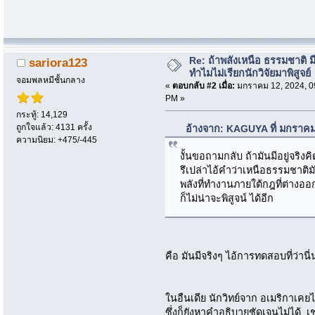
Re: ถ้าพลังเหนือ ธรรมชาติ มี
sariora123
ทำไมไม่เรียกนักวิจัยมาพิสูจย์
จอมพลหมีชั้นกลาง
«
ตอบกลับ #2 เมื่อ:
มกราคม 12, 2024, 0
PM »
กระทู้: 14,129
ถูกใจแล้ว: 4131 ครั้ง
อ้างจาก: KAGUYA ที่ มกราคม
ความนิยม: +475/-445
งั้นขอถามกลับ ถ้ามันมีอยู่จริงค
รึเปล่าไอ้คำว่าเหนือธรรมชาติม
พลังที่ทำงานภายใต้กฎที่ต่างออกไ
ก็ไม่น่าจะพิสูจน์ ได้อีก
คือ มันมีจริงๆ ไอ้การทดสอบที่ว่านี่
ในอืนเดีย นักวิทย์จาก อเมริกาเ
ซึ่งก็ยังหาคำอธิบายชัดเจนไม่ได้ เช่