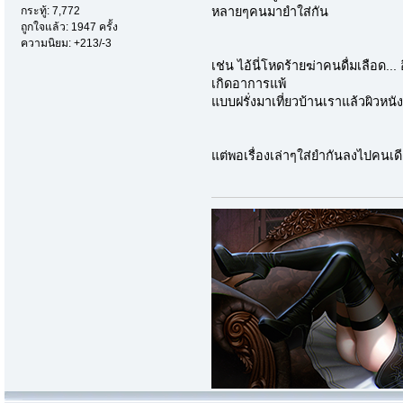
หลายๆคนมายำใส่กัน
กระทู้: 7,772
ถูกใจแล้ว: 1947 ครั้ง
ความนิยม: +213/-3
เช่น ไอ้นี่โหดร้ายฆ่าคนดื่มเลือด
เกิดอาการแพ้
แบบฝรั่งมาเที่ยวบ้านเราแล้วผิวหนั
แต่พอเรื่องเล่าๆใส่ยำกันลงไปคนเด