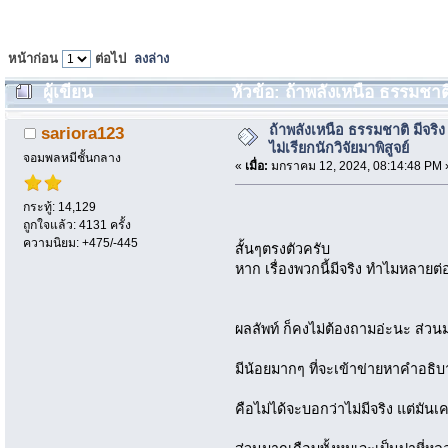
หน้าก่อน
ต่อไป
ลงล่าง
ผู้เขียน
หัวข้อ: ถ้าพลังเหนือ ธรรมชาติ 
(อ่าน 2259 ครั้ง)
ถ้าพลังเหนือ ธรรมชาติ มีจริ
sariora123
ไม่เรียกนักวิจัยมาพิสูจย์
จอมพลหมีชั้นกลาง
«
เมื่อ:
มกราคม 12, 2024, 08:14:48 PM 
กระทู้: 14,129
ถูกใจแล้ว: 4131 ครั้ง
ความนิยม: +475/-445
สั้นๆตรงตัวครับ
หาก เรื่องพวกนี้มีจริง ทำไมหลายต
ผลลัพท์ ก็คงไม่ต้องถามอ่ะนะ ส่วนม
มีน้อยมากๆ ที่จะเข้าข่ายหาคำอธิบ
คือไม่ได้จะบอกว่าไม่มีจริง แต่มันเค