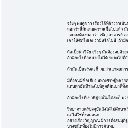
จริงๆ ผมดูข่าว เรื่องไอ้ที่อ้างว่
ลอกว่านี่มันเลยความเชื่อไปแล้ว มัน
ผมคงต้องบอกว่า เชิญ อาจารย์ เจ
เอาให้ชัดไปเลยว่ามีหรือไม่มี ถ้าม
ถ้สเป็ยนักวิจัย จริงๆ มันต้องจบ
ถ้ามีอะไรที่อธบายไม่ได้ จะลงไปที่
ถ้ามันเป็นจริงล่ะก็ ผมว่าเแาผล
มีทั้งคนมีชื่อเสียง มหาเศรษฐีหลา
แทบทุกอันทีาลงไปพิสูจต์มันปาหี่ทั้งน
ถ้ามีอะไรที่เขาพิสูจณ์ไม่ได้ล่ะก็ พ
วิทยาศาสตร์ปัจจุบันถึงได้ไม่ศึกษา
แต่ไม่ใช่ทั้งหมดนะ
อย่างเรื่องวิญญาณ มีการตั้งสมมุติ
บางชนิดที่ยังไม่มีการค้นพบ