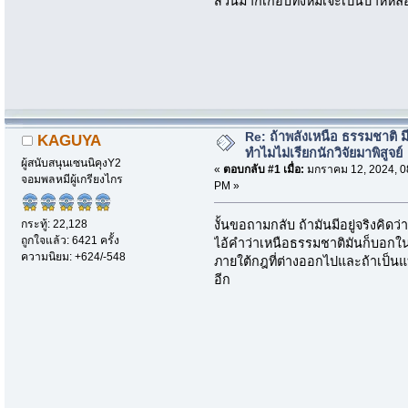
ส่วนมากเกือบทั้งหมเจะเป็นปาหี่
Re: ถ้าพลังเหนือ ธรรมชาติ มี
KAGUYA
ทำไมไม่เรียกนักวิจัยมาพิสูจย์
ผู้สนับสนุนเซนนิคุงY2
«
ตอบกลับ #1 เมื่อ:
มกราคม 12, 2024, 0
จอมพลหมีผู้เกรียงไกร
PM »
กระทู้: 22,128
งั้นขอถามกลับ ถ้ามันมีอยู่จริงคิดว่
ถูกใจแล้ว: 6421 ครั้ง
ไอ้คำว่าเหนือธรรมชาติมันก็บอกในต
ความนิยม: +624/-548
ภายใต้กฎที่ต่างออกไปและถ้าเป็นแบบนั
อีก