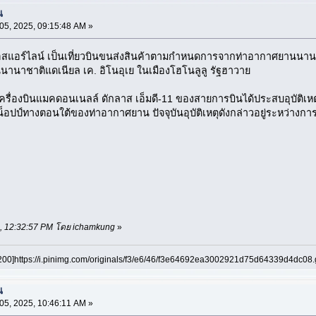
น
5, 2025, 09:15:48 AM »
อสแอร์ไลน์ เป็นเที่ยวบินขนส่งสินค้าตามกำหนดการจากท่าอากาศยานนานาชาติ
นาชาติแดเนียล เค. อิโนอุเย ในเมืองโฮโนลูลู รัฐฮาวาย
8 เครื่องบินแมคดอนเนลล์ ดักลาส เอ็มดี-11 ของสายการบินได้ประสบอุบัติเ
น็อปป์ทางตอนใต้ของท่าอากาศยาน ปัจจุบันอุบัติเหตุดังกล่าวอยู่ระห
25, 12:32:57 PM โดย ichamkung
»
200]https://i.pinimg.com/originals/f3/e6/46/f3e64692ea3002921d75d64339d4dc08.g
น
5, 2025, 10:46:11 AM »