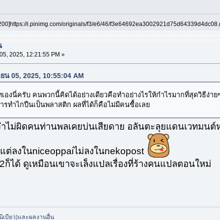
200]https://i.pinimg.com/originals/f3/e6/46/f3e64692ea3002921d75d64339d4dc08.g
น
5, 2025, 12:21:55 PM »
กายน 05, 2025, 10:55:04 AM
องนี่ครับ คนพวกนี้คิดได้อย่างเดียวคือทำอย่างไรให้กำไรมากที่สุดวิธีง่ายๆ
รทำไกปืนเป็นพลาสติก ผลที่ได้ก็คือไม่มีคนซื้อเลย
ผมจำไม่ผิดคนท่านพลเคยบ่นเสียดาย อลันตะลุยแดนเวทมนต
่ แต่ลงในniceoppaiไม่ลงในnekopost
v2ก็ได้ ดูเหมือนเขาจะเล็งแปลเรื่องที่ร้างคนแปลตอนใหม่
จูนิเบียว)และผลงานอื่น