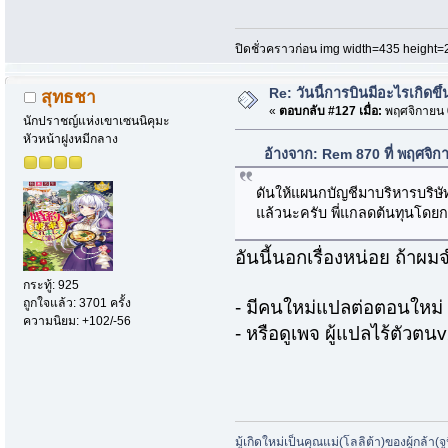
ปิดชั่วคราวก่อน img width=435 height=
Re: วันนี้การบินมีอะไรเกิดขึ้
สุทธชา
«
ตอบกลับ #127 เมื่อ:
พฤศจิกายน 0
นักปราชญ์แห่งเขาเซนนิคุมะ
หัวหน้าฝูงหมีกลาง
อ้างจาก: Rem 870 ที่ พฤศจิ
ดันให้แผนกบัญชีมาบริหารบริษัทเ
แล้วนะครับ พี่แกลดต้นทุนโดยกา
อันนี้นอกเรื่องหน่อย ถ้า
กระทู้: 925
ถูกใจแล้ว: 3701 ครั้ง
- มีคนใหม่แปลต่อตอนใหม
ความนิยม: +102/-56
- หรือดูเพจ ผู้แปลไร้ตัวตน
มู้เกิดใหม่เป็นคุณแม่(โลลิต้า)ของผู้กล้า(