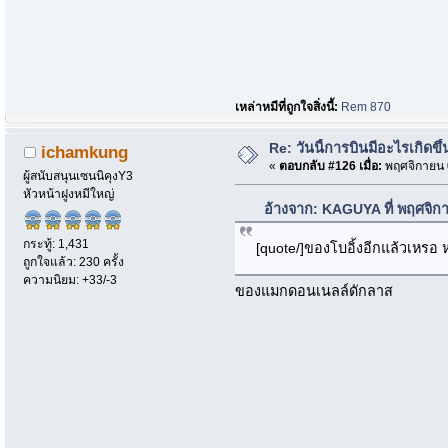
เหล่าหมีที่ถูกใจสิ่งนี้:
Rem 870
Re: วันนี้การบินมีอะไรเกิดขึ้
ichamkung
«
ตอบกลับ #126 เมื่อ:
พฤศจิกายน 0
ผู้สนับสนุนเซนนิคุงY3
หัวหน้าฝูงหมีใหญ่
อ้างจาก: KAGUYA ที่ พฤศจิก
กระทู้: 1,431
[quote/]ของโบอิ้งอีกแล้วเหรอ 
ถูกใจแล้ว: 230 ครั้ง
ความนิยม: +33/-3
ของแมกดอนเนลล์ดักลาส