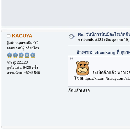
Re: วันนี้การบินมีอะไรเกิดขึ้
KAGUYA
«
ตอบกลับ #121 เมื่อ:
ตุลาคม 19, 
ผู้สนับสนุนเซนนิคุงY2
จอมพลหมีผู้เกรียงไกร
อ้างจาก: ichamkung ที่ ตุล
กระทู้: 22,123
ถูกใจแล้ว: 6420 ครั้ง
ระเบิดอีกแล้ว พาวเวอ
ความนิยม: +624/-548
โซลhttps://x.com/traicycom/
อีกแล้วเหรอ