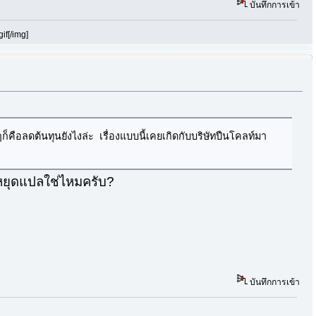
บันทึกการเข้า
if[/img]
ก็คือลดต้นทุนยังไงล่ะ เรื่องแบบนี้เคยเกิดกับบริษัทปืนโคลท์มา
์หยุดแปลใช่ไหมครับ?
บันทึกการเข้า